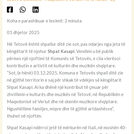
Koha e parashikuar e leximit: 2 minuta
01 dhjetor 2025
Në Tetovë është shpallur ditë zie sot, pas ndarjes nga jeta të
këngëtarit të njohur
Shpat Kasapi
. Vendimi u bë publik
përmes një njoftimi të Komunës së Tetovës, e cila vlerësoi
kontributin e artistit në kulturën dhe muzikën shqiptare.
“Sot, (e hënë) 01.12.2025, Komuna e Tetovës shpall ditë zie
në gjithë territorin e saj për shkak të vdekjes së këngëtarit
Shpat Kasapi. Ai ka dhënë një kontribut të çmuar për
zhvillimin e kulturës dhe muzikës në Tetovë, në Republikën e
Maqedonisë së Veriut dhe në skenën muzikore shqiptare.
Ngushëllime familjes, miqve dhe të gjithë artdashësve”,
thuhet në njoftim.
Shpat Kasapi ndërroi jetë të mërkurën në Itali, në moshën 40-