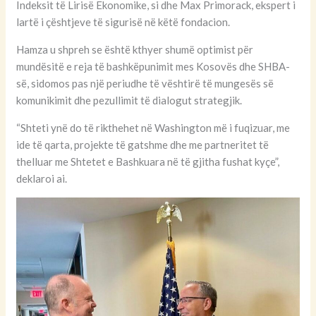
Indeksit të Lirisë Ekonomike, si dhe Max Primorack, ekspert i
lartë i çështjeve të sigurisë në këtë fondacion.
Hamza u shpreh se është kthyer shumë optimist për
mundësitë e reja të bashkëpunimit mes Kosovës dhe SHBA-
së, sidomos pas një periudhe të vështirë të mungesës së
komunikimit dhe pezullimit të dialogut strategjik.
“Shteti ynë do të rikthehet në Washington më i fuqizuar, me
ide të qarta, projekte të gatshme dhe me partneritet të
thelluar me Shtetet e Bashkuara në të gjitha fushat kyçe”,
deklaroi ai.