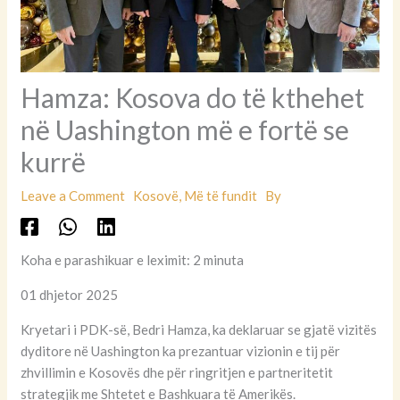
Hamza: Kosova do të kthehet
në Uashington më e fortë se
kurrë
Leave a Comment
Kosovë
,
Më të fundit
By
Koha e parashikuar e leximit: 2 minuta
01 dhjetor 2025
Kryetari i PDK-së, Bedri Hamza, ka deklaruar se gjatë vizitës
dyditore në Uashington ka prezantuar vizionin e tij për
zhvillimin e Kosovës dhe për ringritjen e partneritetit
strategjik me Shtetet e Bashkuara të Amerikës.