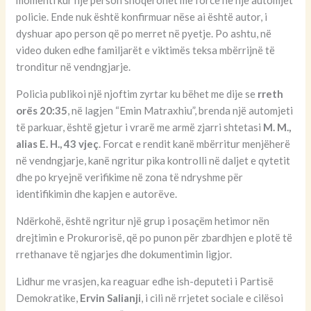
momenti kur një person shoqërohet me forcë në një automjet
policie. Ende nuk është konfirmuar nëse ai është autor, i
dyshuar apo person që po merret në pyetje. Po ashtu, në
video duken edhe familjarët e viktimës teksa mbërrijnë të
tronditur në vendngjarje.
Policia publikoi një njoftim zyrtar ku bëhet me dije se
rreth
orës 20:35
, në lagjen “Emin Matraxhiu”, brenda një automjeti
të parkuar, është gjetur i vrarë me armë zjarri shtetasi
M. M.,
alias E. H., 43 vjeç
. Forcat e rendit kanë mbërritur menjëherë
në vendngjarje, kanë ngritur pika kontrolli në daljet e qytetit
dhe po kryejnë verifikime në zona të ndryshme për
identifikimin dhe kapjen e autorëve.
Ndërkohë, është ngritur një grup i posaçëm hetimor nën
drejtimin e Prokurorisë, që po punon për zbardhjen e plotë të
rrethanave të ngjarjes dhe dokumentimin ligjor.
Lidhur me vrasjen, ka reaguar edhe ish-deputeti i Partisë
Demokratike,
Ervin Salianji
, i cili në rrjetet sociale e cilësoi