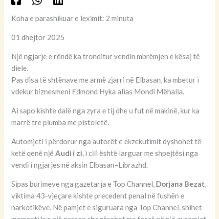
Koha e parashikuar e leximit: 2 minuta
01 dhejtor 2025
Një ngjarje e rëndë ka tronditur vendin mbrëmjen e kësaj të
diele.
Pas disa të shtënave me armë zjarri në Elbasan, ka mbetur i
vdekur biznesmeni Edmond Hyka alias Mondi Mëhalla.
Ai sapo kishte dalë nga zyra e tij dhe u fut në makinë, kur ka
marrë tre plumba me pistoletë.
Automjeti i përdorur nga autorët e ekzekutimit dyshohet të
ketë qenë një
Audi i zi
, i cili është larguar me shpejtësi nga
vendi i ngjarjes në aksin Elbasan–Librazhd.
Sipas burimeve nga gazetarja e Top Channel,
Dorjana Bezat
,
viktima 43-vjeçare kishte precedent penal në fushën e
narkotikëve. Në pamjet e siguruara nga Top Channel, shihet