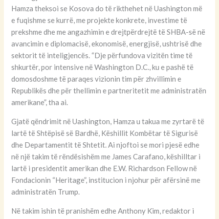
Hamza theksoi se Kosova do të rikthehet në Uashington më
e fuqishme se kurrë, me projekte konkrete, investime të
prekshme dhe me angazhimin e drejtpërdrejtë të SHBA-së në
avancimin e diplomacisë, ekonomisë, energjisë, ushtrisë dhe
sektorit të inteligjencës. “Dje përfundova vizitën time të
shkurtër, por intensive në Washington D.C., ku e pashë të
domosdoshme të paraqes vizionin tim për zhvillimin e
Republikës dhe për thellimin e partneritetit me administratën
amerikane”, tha ai.
Gjatë qëndrimit në Uashington, Hamza u takua me zyrtarë të
lartë të Shtëpisë së Bardhë, Këshillit Kombëtar të Sigurisë
dhe Departamentit të Shtetit. Ai njoftoi se mori pjesë edhe
në një takim të rëndësishëm me James Carafano, këshilltar i
lartë i presidentit amerikan dhe E.W. Richardson Fellow në
Fondacionin “Heritage”, institucion i njohur për afërsinë me
administratën Trump.
Në takim ishin të pranishëm edhe Anthony Kim, redaktor i