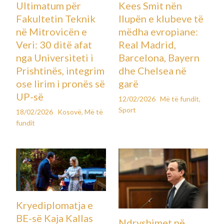
Moti sot, si nisi dhjetori
Leave a Comment
Duhet Lexuar
,
Më të fundit
By
Koha e parashikuar e leximit: 2 minuta
01.dhjetor 2025
Dhjetori 2025 në qendrat kryesore shqiptare fillon me
vranësira e mjegull,kurse dita vijon kryesisht me diell duke
mos përjashtuar vranësirat lokale.
Temperaturat në mëngjes pritet të zbresin deri në -1 apo -2
gradë Celsius, kurse gjatë ditës do të rriten dukshëm deri në
11 apo 12 gradë Celsius.
Përderisa Prishtina do ta ketë mëngjesin me mjegull dhe me
vranësira lokale, Tirana, Shkupi e Podgorica do të dalin më
shpejt nga vranësirat në diell.