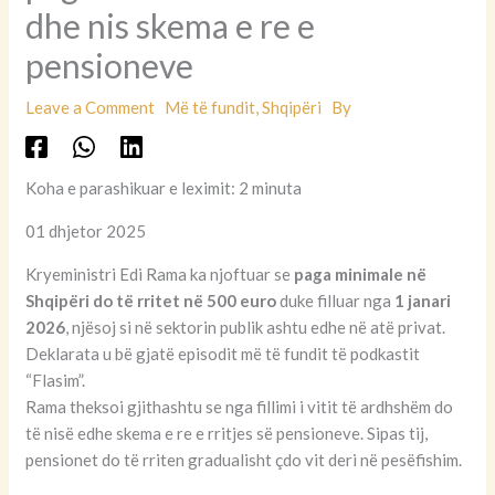
dhe nis skema e re e
pensioneve
Leave a Comment
Më të fundit
,
Shqipëri
By
Koha e parashikuar e leximit: 2 minuta
01 dhjetor 2025
Kryeministri Edi Rama ka njoftuar se
paga minimale në
Shqipëri do të rritet në 500 euro
duke filluar nga
1 janari
2026
, njësoj si në sektorin publik ashtu edhe në atë privat.
Deklarata u bë gjatë episodit më të fundit të podkastit
“Flasim”.
Rama theksoi gjithashtu se nga fillimi i vitit të ardhshëm do
të nisë edhe skema e re e rritjes së pensioneve. Sipas tij,
pensionet do të rriten gradualisht çdo vit deri në pesëfishim.