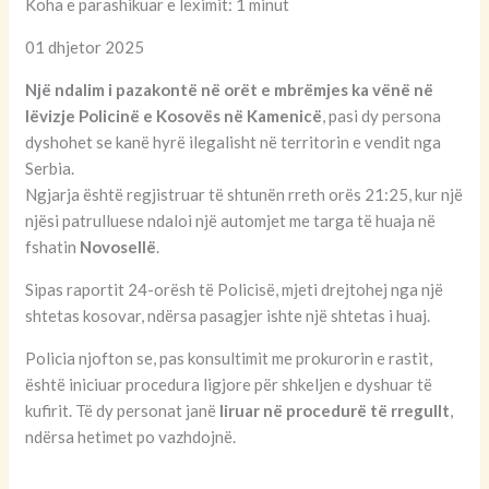
Koha e parashikuar e leximit: 1 minut
01 dhjetor 2025
Një ndalim i pazakontë në orët e mbrëmjes ka vënë në
lëvizje Policinë e Kosovës në Kamenicë
, pasi dy persona
dyshohet se kanë hyrë ilegalisht në territorin e vendit nga
Serbia.
Ngjarja është regjistruar të shtunën rreth orës 21:25, kur një
njësi patrulluese ndaloi një automjet me targa të huaja në
fshatin
Novosellë
.
Sipas raportit 24-orësh të Policisë, mjeti drejtohej nga një
shtetas kosovar, ndërsa pasagjer ishte një shtetas i huaj.
Policia njofton se, pas konsultimit me prokurorin e rastit,
është iniciuar procedura ligjore për shkeljen e dyshuar të
kufirit. Të dy personat janë
liruar në procedurë të rregullt
,
ndërsa hetimet po vazhdojnë.