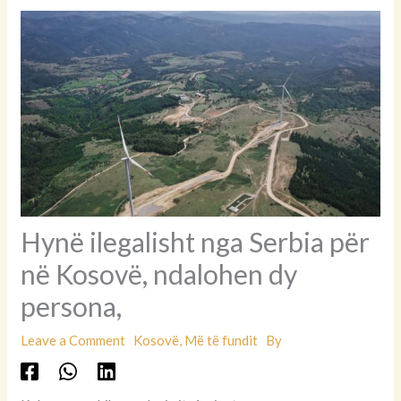
Hynë ilegalisht nga Serbia për
në Kosovë, ndalohen dy
persona,
Leave a Comment
Kosovë
,
Më të fundit
By