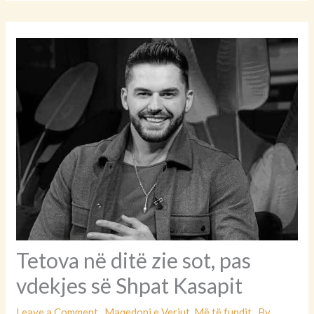
Tetova në ditë zie sot, pas
vdekjes së Shpat Kasapit
Leave a Comment
Maqedoni e Veriut
,
Më të fundit
By