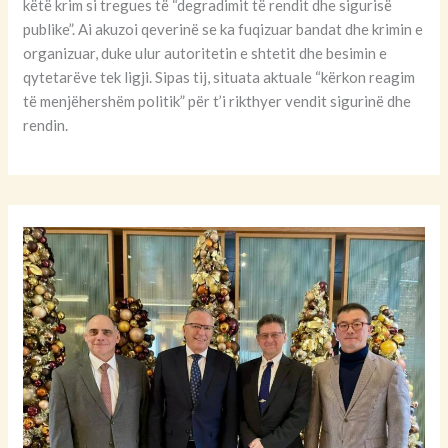
këtë krim si tregues të “degradimit të rendit dhe sigurisë
publike”. Ai akuzoi qeverinë se ka fuqizuar bandat dhe krimin e
organizuar, duke ulur autoritetin e shtetit dhe besimin e
qytetarëve tek ligji. Sipas tij, situata aktuale “kërkon reagim
të menjëhershëm politik” për t’i rikthyer vendit sigurinë dhe
rendin.