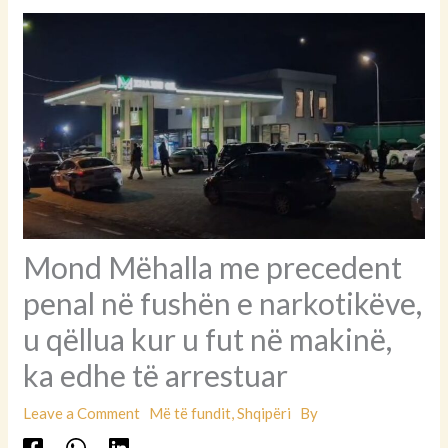
Mond Mëhalla me precedent
penal në fushën e narkotikëve,
u qëllua kur u fut në makinë,
ka edhe të arrestuar
Leave a Comment
Më të fundit
,
Shqipëri
By