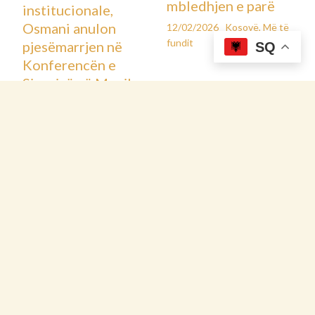
←
Previous Post
Next Post
→
SQ
Postime të ngjashme
Ultimatum për
Kees Smit nën
Fakultetin Teknik
llupën e klubeve të
në Mitrovicën e
mëdha evropiane:
Veri: 30 ditë afat
Real Madrid,
nga Universiteti i
Barcelona, Bayern