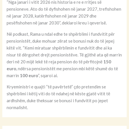
“Nga janari i vitit 2026 nis historia e re e rritjes së
pensioneve. Ato do të dyfishohen në janar 2027, trefishohen
në janar 2028, katërfishohen në janar 2029 dhe
pesëfishohen në janar 2030”, deklaroi kreu i qeverisë.
Në podkast, Rama u ndal edhe te shpërblimi i fundvitit për
pensionistët, duke mohuar zërat se bonusi nuk do të jepej
këtë vit. “Kemi miratuar shpërblimin e fundvitit dhe ai ka
nisur të dërgohet drejt pensionistëve. Të gjithë ata që marrin
deri në 20 mijë lekë të reja pension do të përfitojnë
150
euro
, ndërsa pensionistët me pension mbi këtë shumë do të
marrin
100 euro
”, sqaroi ai.
Kryeministri e quajti “të pavërtetë” çdo pretendim se
shpërblimi i këtij viti do të ndahej në këste gjatë vitit të
ardhshëm, duke theksuar se bonusi i fundvitit po jepet
normalisht.