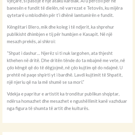
vjeçare, si pasojë e një ataku kardiak. Ai u përcoll për në
banesën e fundit të dielën, në varrezat e Tetovës, ku mijëra
qytetarë u mblodhën për t’i dhënë lamtumirën e fundit.
Këngëtari Blero, mik dhe koleg i të ndjerit, ka shprehur
publikisht dhimbjen e tij për humbjen e Kasapit. Në një
mesazh prekës, ai shkroi:
“Shpat i dashur… Njerëz si ti nuk largohen, ata thjesht
kthehen në dritë. Dhe dritën tënde do ta mbajmë me vete, në
çdo këngë që do të dëgjojmë, në çdo kujtim që do ndajmë. U
prehtë në paqe shpirti yt i bardhë. Lavdi kujtimit të Shpatit,
një njeriu që na la më shumë se sa mori.”
Vdekja e papritur e artistit ka tronditur publikun shqiptar,
ndërsa homazhet dhe mesazhet e ngushëllimit kanë vazhduar
nga figura të shumta të artit dhe kulturës.