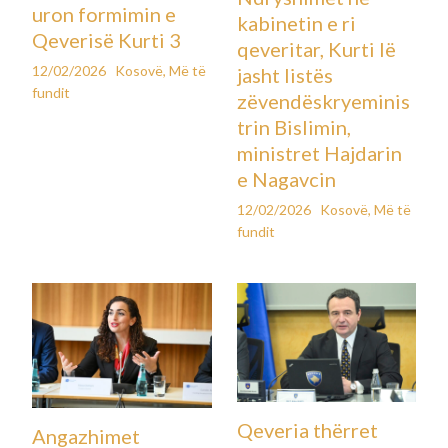
Pas shumë ditëve me reshje më në fund do të jetë një ditë pa
reshje atmosferike.
E Marta pritet të jetë relativisht e ngrohtë sepse do të kemi
masa ajrore nga Mesdheu që vijnë në rajonin tonë dhe këto
masa ajrore janë të ngrohta, por janë të pasura edhe me
vranësira. Në Shqipëri lokalisht menjëherë të martën priten
reshje e rrebeshe shiu, por këto reshje do të jenë të
karakterit lokal.
Edhe në Kosovë të martën do të ketë shtim të vranësirave
dhe reshje të dobëta shiu dhe afatshkurtra. Në Maqedoni
priten më shumë intervale kohore me diell, por lokalisht
vranësira dhe reshje të dobëta shiu. Në viset e larta malore si
në Shqipëri, Maqedoninë Veriore dhe jug të Kosovës do të
ketë reshje bore. E Mërkura sjellë më shumë vranësira e më
shumë reshje shiu sidomos në Shqipëri dhe Maqedoninë
Veriore.