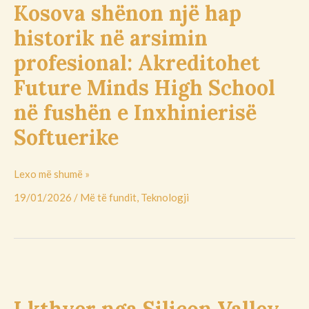
Kosova shënon një hap
një
hap
historik në arsimin
historik
profesional: Akreditohet
në
arsimin
Future Minds High School
profesional:
në fushën e Inxhinierisë
Akreditohet
Future
Softuerike
Minds
High
Lexo më shumë »
School
në
19/01/2026
/
Më të fundit
,
Teknologji
fushën
e
Inxhinierisë
Softuerike
I
kthyer
I kthyer nga Silicon Valley,
nga