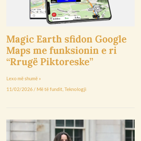
ri
“Rrugë
Piktoreske”
Magic Earth sfidon Google
Maps me funksionin e ri
“Rrugë Piktoreske”
Lexo më shumë »
11/02/2026
/
Më të fundit
,
Teknologji
Një
programuese
legjendare