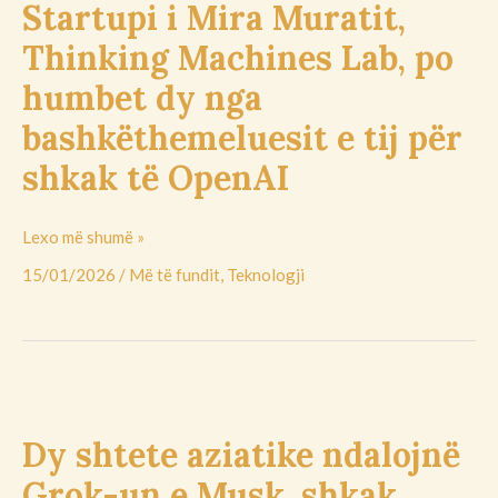
në
Startupi i Mira Muratit,
Mira
botë
Muratit,
Thinking Machines Lab, po
–
Thinking
në
humbet dy nga
Machines
çdo
Lab,
bashkëthemeluesit e tij për
TV*
po
shkak të OpenAI
humbet
dy
nga
Lexo më shumë »
bashkëthemeluesit
15/01/2026
/
Më të fundit
,
Teknologji
e
tij
për
shkak
të
Dy
OpenAI
shtete
Dy shtete aziatike ndalojnë
aziatike
ndalojnë
Grok-un e Musk, shkak