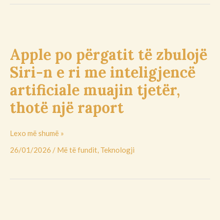
Apple
po
Apple po përgatit të zbulojë
përgatit
të
Siri-n e ri me inteligjencë
zbulojë
artificiale muajin tjetër,
Siri-
n
thotë një raport
e
ri
Lexo më shumë »
me
inteligjencë
26/01/2026
/
Më të fundit
,
Teknologji
artificiale
muajin
tjetër,
thotë
Kosova
një
shënon
raport