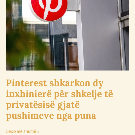
privatësisë
gjatë
pushimeve
nga
puna
Pinterest shkarkon dy
inxhinierë për shkelje të
privatësisë gjatë
pushimeve nga puna
Lexo më shumë »