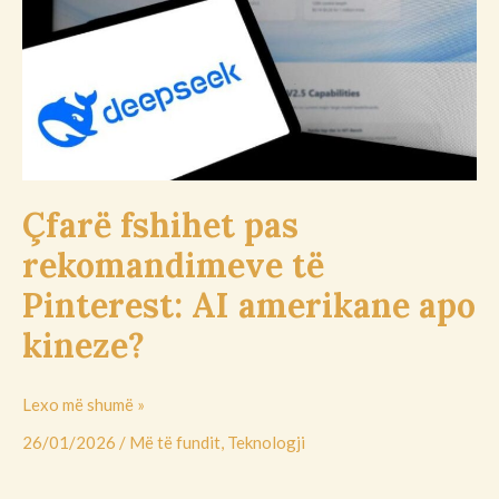
rekomandimeve
të
Pinterest:
AI
amerikane
apo
kineze?
Çfarë fshihet pas
rekomandimeve të
Pinterest: AI amerikane apo
kineze?
Lexo më shumë »
26/01/2026
/
Më të fundit
,
Teknologji