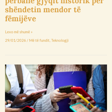
përballë gjyqit historik për
shëndetin mendor të
fëmijëve
Lexo më shumë »
29/01/2026
/
Më të fundit
,
Teknologji
A
do
t’i
shpëtojë
kufizimi
i
mediave
sociale