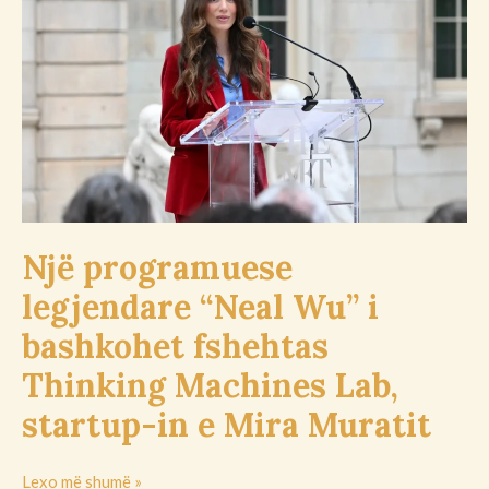
“Neal
Wu”
i
bashkohet
fshehtas
Thinking
Machines
Lab,
startup-
in
Një programuese
e
legjendare “Neal Wu” i
Mira
Muratit
bashkohet fshehtas
Thinking Machines Lab,
startup-in e Mira Muratit
Lexo më shumë »