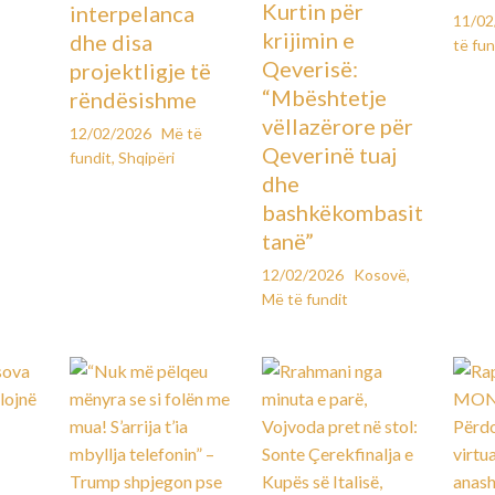
Kurtin për
interpelanca
11/0
krijimin e
dhe disa
të fun
Qeverisë:
projektligje të
“Mbështetje
rëndësishme
vëllazërore për
12/02/2026
Më të
Qeverinë tuaj
fundit
,
Shqipëri
dhe
bashkëkombasit
tanë”
12/02/2026
Kosovë
,
Më të fundit