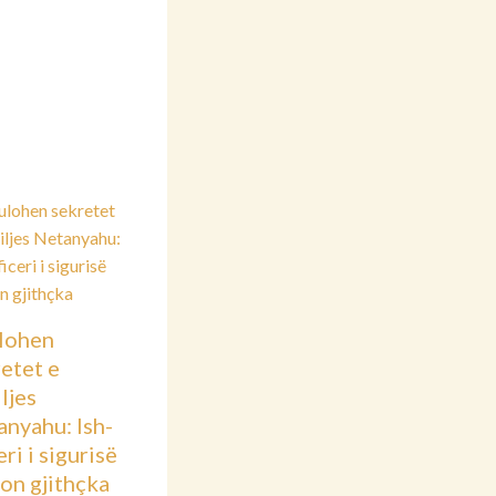
lohen
etet e
ljes
nyahu: Ish-
eri i sigurisë
on gjithçka