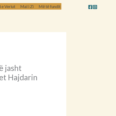
e Veriut
Mal i Zi
Më të fundit
ë jasht
ret Hajdarin