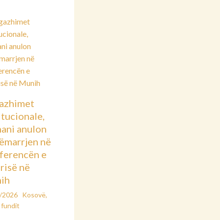
azhimet
itucionale,
ani anulon
sëmarrjen në
ferencën e
risë në
ih
2/2026
Kosovë
,
 fundit