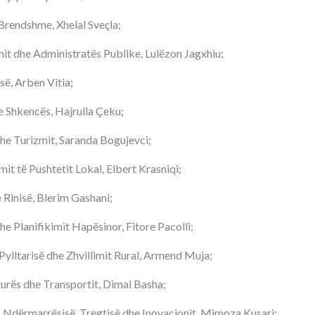
 Brendshme, Xhelal Sveçla;
imit dhe Administratës Publike, Lulëzon Jagxhiu;
së, Arben Vitia;
e Shkencës, Hajrulla Çeku;
dhe Turizmit, Saranda Bogujevci;
mit të Pushtetit Lokal, Elbert Krasniqi;
e Rinisë, Blerim Gashani;
he Planifikimit Hapësinor, Fitore Pacolli;
 Pylltarisë dhe Zhvillimit Rural, Armend Muja;
turës dhe Transportit, Dimal Basha;
ë, Ndërmarrësisë, Tregtisë dhe Inovacionit, Mimoza Kusari;