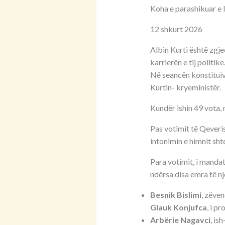
Koha e parashikuar e 
12 shkurt 2026
Albin Kurti është zgje
karrierën e tij politike
Në seancën konstituiv
Kurtin- kryeministër.
Kundër ishin 49 vota,
Pas votimit të Qeveris
intonimin e himnit sht
Para votimit, i mandatu
ndërsa disa emra të n
Besnik Bislimi
, zëve
Glauk Konjufca
, i p
Arbërie Nagavci
, is