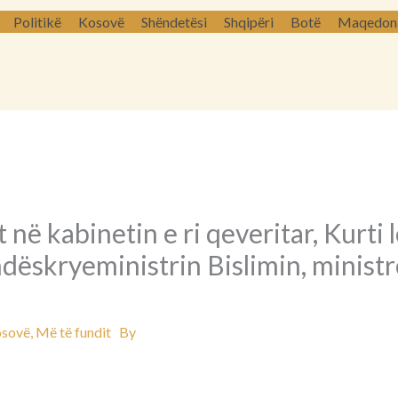
Politikë
Kosovë
Shëndetësi
Shqipëri
Botë
Maqedoni 
në kabinetin e ri qeveritar, Kurti l
ndëskryeministrin Bislimin, minist
sovë
,
Më të fundit
By