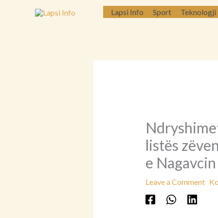
Skip
Lapsi Info
Sport
Teknologji
to
content
Ndryshimet 
listës zëve
e Nagavcin
Leave a Comment
Ko