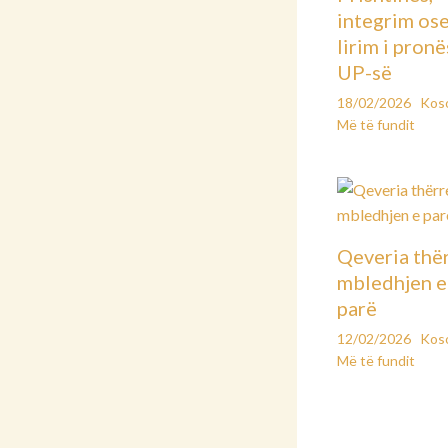
integrim os
lirim i pronë
UP-së
18/02/2026
Kos
Më të fundit
Qeveria thë
mbledhjen e
parë
12/02/2026
Kos
Më të fundit