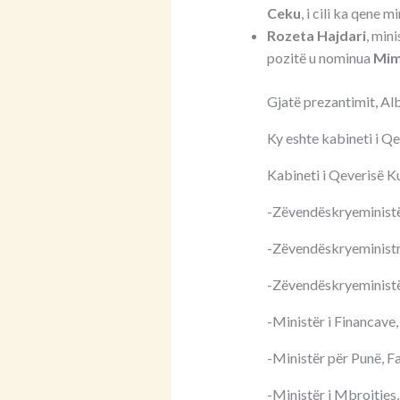
Ceku
, i cili ka qene m
Rozeta Hajdari
, min
pozitë u nominua
Mim
Gjatë prezantimit, Al
Ky eshte kabineti i Qev
Kabineti i Qeverisë K
-Zëvendëskryeministër
-Zëvendëskryeministre
-Zëvendëskryeministër
-Ministër i Financave
-Ministër për Punë, Fa
-Ministër i Mbrojtjes