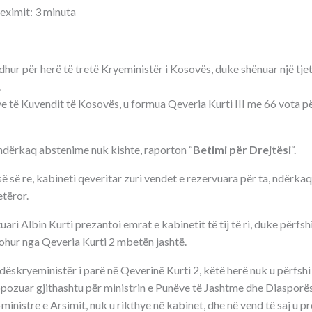
leximit: 3 minuta
dhur për herë të tretë Kryeministër i Kosovës, duke shënuar një tjet
.
e të Kuvendit të Kosovës, u formua Qeveria Kurti III me 66 vota pë
 ndërkaq abstenime nuk kishte, raporton “
Betimi për Drejtësi
“.
ë së re, kabineti qeveritar zuri vendet e rezervuara për ta, ndërka
etëror.
ari Albin Kurti prezantoi emrat e kabinetit të tij të ri, duke përfshi
johur nga Qeveria Kurti 2 mbetën jashtë.
ndëskryeministër i parë në Qeverinë Kurti 2, këtë herë nuk u përfsh
ropozuar gjithashtu për ministrin e Punëve të Jashtme dhe Diasporës
h-ministre e Arsimit, nuk u rikthye në kabinet, dhe në vend të saj u 