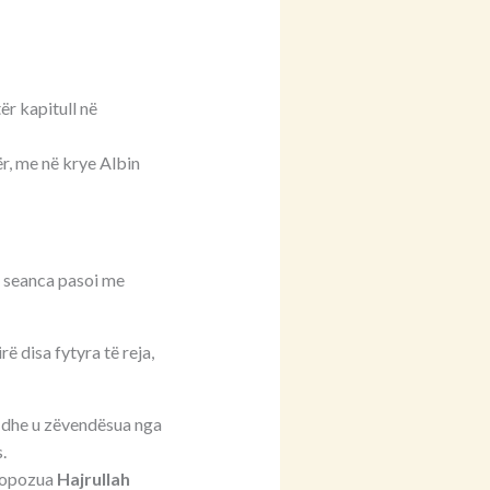
ër kapitull në
r, me në krye Albin
q seanca pasoi me
rë disa fytyra të reja,
i dhe u zëvendësua nga
.
propozua
Hajrullah