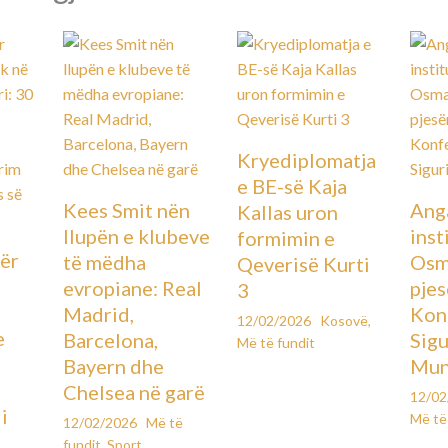
Kryediplomatja
e BE-së Kaja
Kees Smit nën
Ang
Kallas uron
llupën e klubeve
inst
formimin e
ër
të mëdha
Osm
Qeverisë Kurti
evropiane: Real
pje
3
Madrid,
Kon
12/02/2026
Kosovë
,
e
Barcelona,
Sigu
Më të fundit
ë
Bayern dhe
Mun
Chelsea në garë
12/0
i
Më të
12/02/2026
Më të
fundit
,
Sport