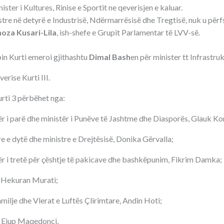
inister i Kultures, Rinise e Sportit ne qeverisjen e kaluar.
istre në detyrë e Industrisë, Ndërmarrësisë dhe Tregtisë, nuk u përfs
oza Kusari-Lila
, ish-shefe e Grupit Parlamentar të LVV-së.
bin Kurti emeroi gjithashtu
Dimal Bash
en për minister tt Infrastru
erise Kurti III.
urti 3 përbëhet nga:
 i parë dhe ministër i Punëve të Jashtme dhe Diasporës, Glauk Ko
 e dytë dhe ministre e Drejtësisë, Donika Gërvalla;
 i tretë për çështje të pakicave dhe bashkëpunim, Fikrim Damka;
, Hekuran Murati;
milje dhe Vlerat e Luftës Çlirimtare, Andin Hoti;
, Ejup Maqedonci,