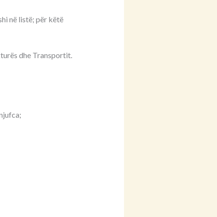
hi në listë; për këtë
kturës dhe Transportit.
njufca;