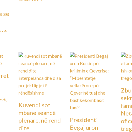
e
s së
ovë
,
rret
Zbu
sekr
ovë
,
Kuvendi sot
fami
mbanë seancë
Neta
Presidenti
plenare, në rend
ofic
Begaj uron
dite
treg