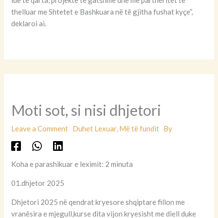
ide të qarta, projekte të gatshme dhe me partneritet të
thelluar me Shtetet e Bashkuara në të gjitha fushat kyçe”,
deklaroi ai.
Moti sot, si nisi dhjetori
Leave a Comment
Duhet Lexuar
,
Më të fundit
By
Koha e parashikuar e leximit: 2 minuta
01.dhjetor 2025
Dhjetori 2025 në qendrat kryesore shqiptare fillon me
vranësira e mjegull,kurse dita vijon kryesisht me diell duke