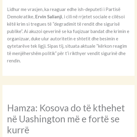
Lidhur me vrasjen, ka reaguar edhe ish-deputeti i Partisë
Demokratike,
Ervin Salianji
, i cili në rrjetet sociale e cilësoi
këtë krim si tregues të “degradimit të rendit dhe sigurisë
publike”. Ai akuzoi qeverinë se ka fuqizuar bandat dhe krimin e
organizuar, duke ulur autoritetin e shtetit dhe besimin e
qytetarëve tek ligji. Sipas tij, situata aktuale “kërkon reagim
të menjëhershëm politik” për t’i rikthyer vendit sigurinë dhe
rendin.
Hamza: Kosova do të kthehet
në Uashington më e fortë se
kurrë