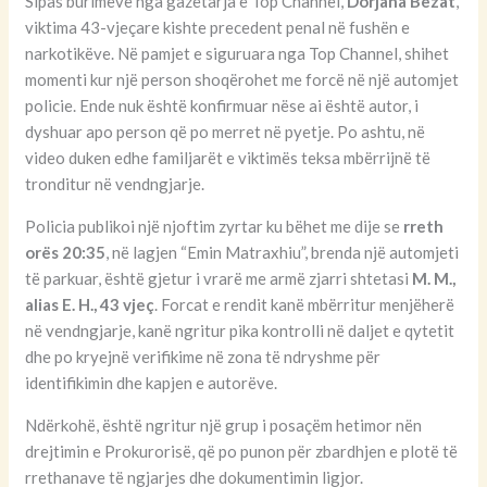
Sipas burimeve nga gazetarja e Top Channel,
Dorjana Bezat
,
viktima 43-vjeçare kishte precedent penal në fushën e
narkotikëve. Në pamjet e siguruara nga Top Channel, shihet
momenti kur një person shoqërohet me forcë në një automjet
policie. Ende nuk është konfirmuar nëse ai është autor, i
dyshuar apo person që po merret në pyetje. Po ashtu, në
video duken edhe familjarët e viktimës teksa mbërrijnë të
tronditur në vendngjarje.
Policia publikoi një njoftim zyrtar ku bëhet me dije se
rreth
orës 20:35
, në lagjen “Emin Matraxhiu”, brenda një automjeti
të parkuar, është gjetur i vrarë me armë zjarri shtetasi
M. M.,
alias E. H., 43 vjeç
. Forcat e rendit kanë mbërritur menjëherë
në vendngjarje, kanë ngritur pika kontrolli në daljet e qytetit
dhe po kryejnë verifikime në zona të ndryshme për
identifikimin dhe kapjen e autorëve.
Ndërkohë, është ngritur një grup i posaçëm hetimor nën
drejtimin e Prokurorisë, që po punon për zbardhjen e plotë të
rrethanave të ngjarjes dhe dokumentimin ligjor.