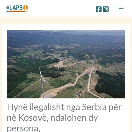
Skip
to
content
Hynë ilegalisht nga Serbia për
në Kosovë, ndalohen dy
persona,