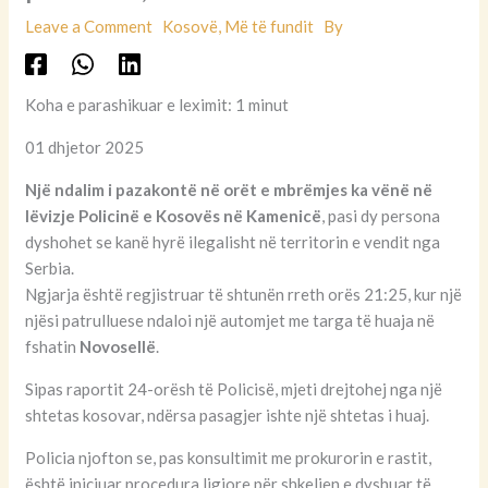
Leave a Comment
Kosovë
,
Më të fundit
By
Koha e parashikuar e leximit: 1 minut
01 dhjetor 2025
Një ndalim i pazakontë në orët e mbrëmjes ka vënë në
lëvizje Policinë e Kosovës në Kamenicë
, pasi dy persona
dyshohet se kanë hyrë ilegalisht në territorin e vendit nga
Serbia.
Ngjarja është regjistruar të shtunën rreth orës 21:25, kur një
njësi patrulluese ndaloi një automjet me targa të huaja në
fshatin
Novosellë
.
Sipas raportit 24-orësh të Policisë, mjeti drejtohej nga një
shtetas kosovar, ndërsa pasagjer ishte një shtetas i huaj.
Policia njofton se, pas konsultimit me prokurorin e rastit,
është iniciuar procedura ligjore për shkeljen e dyshuar të