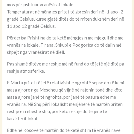
mos përjashtuar vranësirat lokale.
Temperaturat në mëngjes pritet të zbresin deri në -1 apo -2
gradë Celsius, kurse gjatë ditës do të rriten dukshëm deri në
11 apo 12 gradë Celsius.
Përderisa Prishtina do ta ketë mëngjesin me mjegull dhe me
vranësira lokale, Tirana, Shkupi e Podgorica do të dalin më
shpejt nga vranësirat në diell.
Pas shumë ditëve me reshje më në fund do të jetë një ditë pa
reshje atmosferike.
E Marta pritet të jetë relativisht e ngrohtë sepse do të kemi
masa ajrore nga Mesdheu që vijnë në rajonin tonë dhe këto
masa ajrore janë të ngrohta, por janë të pasura edhe me
vranësira. Në Shqipëri lokalisht menjëherë të martën priten
reshje e rrebeshe shiu, por këto reshje do të jenë të
karakterit lokal.
Edhe në Kosovë të martën do të ketë shtim të vranësirave