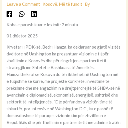
Leave a Comment
Kosovë
,
Më të fundit
By
Koha e parashikuar e leximit: 2 minuta
01 dhjetor 2025
Kryetari i PDK-së, Bedri Hamza, ka deklaruar se gjatë vizitës
dyditore në Uashington ka prezantuar vizionin e tij për
zhvillimin e Kosovës dhe për ringritjen e partneritetit
strategjik me Shtetet e Bashkuara të Amerikës.
Hamza theksoi se Kosova do të rikthehet në Uashington më
e fuqishme se kurrë, me projekte konkrete, investime të
prekshme dhe me angazhimin e drejtpërdrejtë të SHBA-së në
avancimin e diplomacisë, ekonomisë, energjisë, ushtrisë dhe
sektorit të inteligjencës. “Dje përfundova vizitën time të
shkurtër, por intensive në Washington D.C., ku e pashë të
domosdoshme të paraqes vizionin tim për zhvillimin e
Republikës dhe për thellimin e partneritetit me administratën