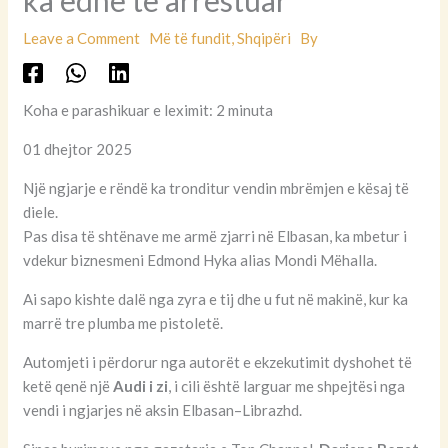
Leave a Comment
Më të fundit
,
Shqipëri
By
Koha e parashikuar e leximit: 2 minuta
01 dhejtor 2025
Një ngjarje e rëndë ka tronditur vendin mbrëmjen e kësaj të
diele.
Pas disa të shtënave me armë zjarri në Elbasan, ka mbetur i
vdekur biznesmeni Edmond Hyka alias Mondi Mëhalla.
Ai sapo kishte dalë nga zyra e tij dhe u fut në makinë, kur ka
marrë tre plumba me pistoletë.
Automjeti i përdorur nga autorët e ekzekutimit dyshohet të
ketë qenë një
Audi i zi
, i cili është larguar me shpejtësi nga
vendi i ngjarjes në aksin Elbasan–Librazhd.