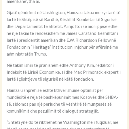
amerikane”, tha ai.
Gjatë qëndrimit në Uashington, Hamza u takua me zyrtarë të
lartë të Shtëpisë së Bardhë, Këshillit Kombëtar të Sigurisë
dhe Departamentit të Shtetit. Ai njoftoi se mori pjesë edhe
në një takim të rëndësishëm me James Carafano, këshilltar i
lartë i presidentit amerikan dhe E.W. Richardson Fellow në
Fondacionin “Heritage”, institucion i njohur për afërsinë me
administratën Trump.
Në takim ishin të pranishëm edhe Anthony Kim, redaktor i
Indeksit të Lirisë Ekonomike, si dhe Max Primorack, ekspert i
lartë i çështjeve të sigurisë në këtë fondacion.
Hamza u shpreh se është kthyer shumë optimist për
mundësitë e reja të bashkëpunimit mes Kosovës dhe SHBA-
së, sidomos pas një periudhe të vështirë të mungesës së
komunikimit dhe pezullimit të dialogut strategjik.
“Shteti ynë do të rikthehet në Washington më i fuqizuar, me