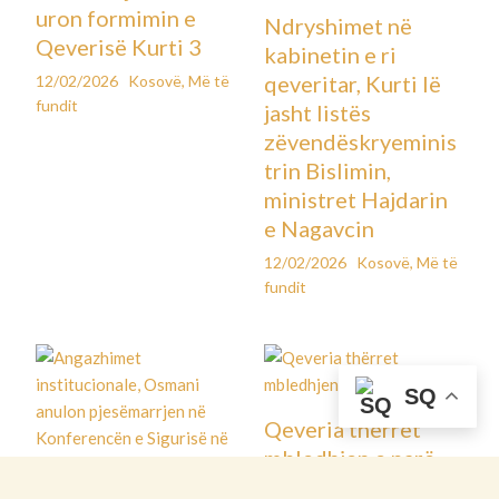
uron formimin e
Ndryshimet në
Qeverisë Kurti 3
kabinetin e ri
qeveritar, Kurti lë
12/02/2026
Kosovë
,
Më të
fundit
jasht listës
zëvendëskryeminis
trin Bislimin,
ministret Hajdarin
e Nagavcin
12/02/2026
Kosovë
,
Më të
fundit
SQ
Qeveria thërret
mbledhjen e parë
12/02/2026
Kosovë
,
Më të