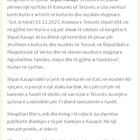
përmes një njoftimi të Komunës së Tetovës, e cila vlerësoi
kontributin e artistit në kulturën dhe muzikën shqiptare.
“Sot, (e hënë) 01.12.2025, Komuna e Tetovës shpall ditë zie
në gjithë territorin e saj për shkak të vdekjes së këngëtarit
Shpat Kasapi. Ai ka dhënë një kontribut të çmuar për
zhvillimin e kulturës dhe muzikës në Tetovë, në Republikën e
Maqedonisë së Veriut dhe në skenën muzikore shqiptare.
Ngushëllime familjes, miqve dhe të gjithë artdashësve”,
thuhet në njoftim.
Shpat Kasapi ndërroi jetë të mërkurën në Itali, në moshën 40-
vjeçare, si pasojë e një ataku kardiak. Ai u përcoll për në
banesën e fundit të dielën, në varrezat e Tetovës, ku mijëra
qytetarë u mblodhën për t’i dhënë lamtumirën e fundit.
Këngëtari Blero, mik dhe koleg i të ndjerit, ka shprehur
publikisht dhimbjen e tij për humbjen e Kasapit. Në një
mesazh prekës, ai shkroi: