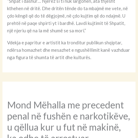
“Shpat i dashur… Njerëz si ti nuk largohen, ata thjesht
kthehen në dritë. Dhe dritën tënde do ta mbajmë me vete, në
çdo këngë që do të dëgjojmë, në çdo kujtim që do ndajmë. U
prehtë në paqe shpirti yt i bardhë. Lavdi kujtimit të Shpatit,
një njeriu që na la më shumë se sa mori.”
Vdekja e papritur e artistit ka tronditur publikun shqiptar,
ndërsa homazhet dhe mesazhet e ngushëllimit kanë vazhduar
nga figura të shumta të artit dhe kulturës.
Mond Mëhalla me precedent
penal në fushën e narkotikëve,
u qëllua kur u fut në makinë,
ka edhe të arrestuar