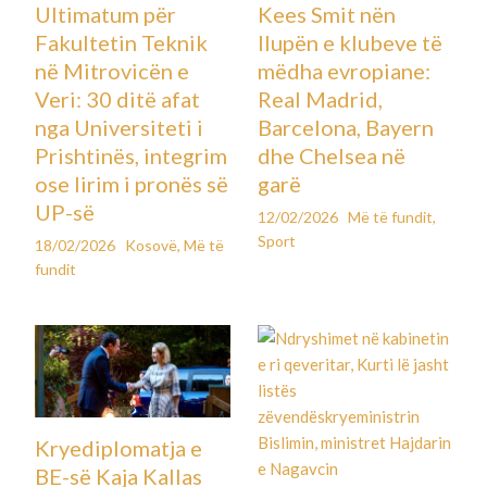
Ultimatum për
Kees Smit nën
Fakultetin Teknik
llupën e klubeve të
në Mitrovicën e
mëdha evropiane:
Veri: 30 ditë afat
Real Madrid,
nga Universiteti i
Barcelona, Bayern
Prishtinës, integrim
dhe Chelsea në
ose lirim i pronës së
garë
UP-së
12/02/2026
Më të fundit
,
Sport
18/02/2026
Kosovë
,
Më të
fundit
Kryediplomatja e
BE-së Kaja Kallas