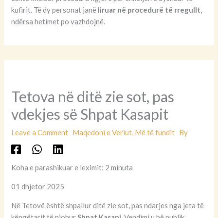
kufirit. Të dy personat janë
liruar në procedurë të rregullt
,
ndërsa hetimet po vazhdojnë.
Tetova në ditë zie sot, pas
vdekjes së Shpat Kasapit
Leave a Comment
Maqedoni e Veriut
,
Më të fundit
By
Koha e parashikuar e leximit: 2 minuta
01 dhjetor 2025
Në Tetovë është shpallur ditë zie sot, pas ndarjes nga jeta të
këngëtarit të njohur
Shpat Kasapi
. Vendimi u bë publik