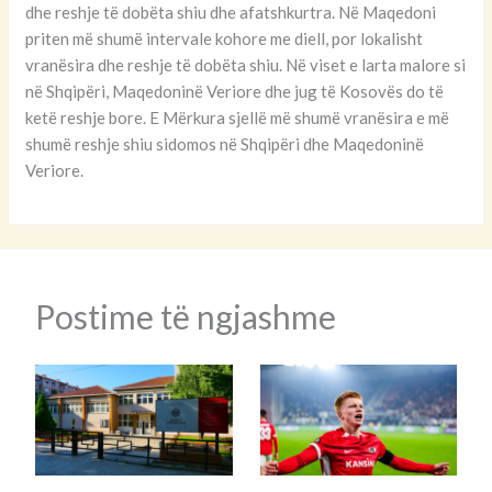
dhe reshje të dobëta shiu dhe afatshkurtra. Në Maqedoni
priten më shumë intervale kohore me diell, por lokalisht
vranësira dhe reshje të dobëta shiu. Në viset e larta malore si
në Shqipëri, Maqedoninë Veriore dhe jug të Kosovës do të
ketë reshje bore. E Mërkura sjellë më shumë vranësira e më
shumë reshje shiu sidomos në Shqipëri dhe Maqedoninë
Veriore.
Postime të ngjashme