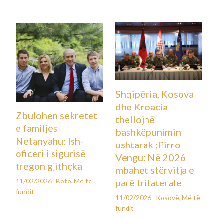
Shqipëria, Kosova
dhe Kroacia
Zbulohen sekretet
thellojnë
e familjes
bashkëpunimin
Netanyahu: Ish-
ushtarak ;Pirro
oficeri i sigurisë
Vengu: Në 2026
tregon gjithçka
mbahet stërvitja e
11/02/2026
Botë
,
Më të
parë trilaterale
fundit
11/02/2026
Kosovë
,
Më të
fundit