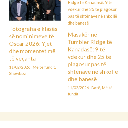
Fotografia e klasës
Masakër në
së nominimeve të
Tumbler Ridge të
Oscar 2026: Yjet
Kanadasë: 9 të
dhe momentet më
vdekur dhe 25 të
të veçanta
plagosur pas të
11/02/2026
Më të fundit
,
shtënave në shkollë
Showbizz
dhe banesë
11/02/2026
Botë
,
Më të
fundit