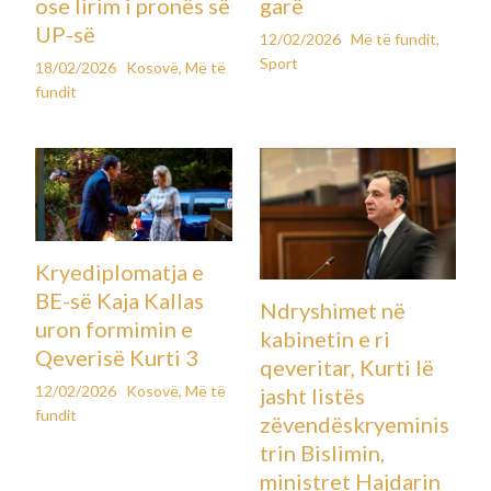
ose lirim i pronës së
garë
UP-së
12/02/2026
Më të fundit
,
Sport
18/02/2026
Kosovë
,
Më të
fundit
Kryediplomatja e
BE-së Kaja Kallas
Ndryshimet në
uron formimin e
kabinetin e ri
Qeverisë Kurti 3
qeveritar, Kurti lë
12/02/2026
Kosovë
,
Më të
jasht listës
fundit
zëvendëskryeminis
trin Bislimin,
ministret Hajdarin