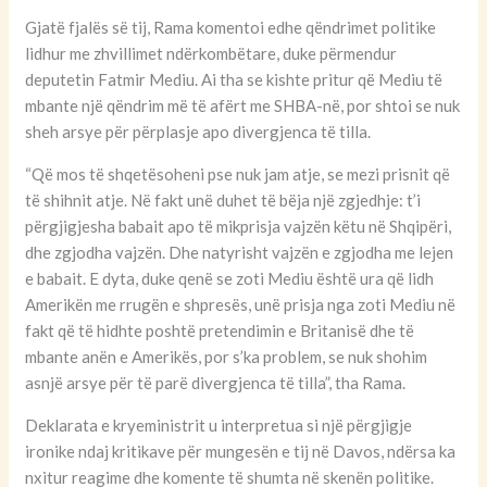
Gjatë fjalës së tij, Rama komentoi edhe qëndrimet politike
lidhur me zhvillimet ndërkombëtare, duke përmendur
deputetin Fatmir Mediu. Ai tha se kishte pritur që Mediu të
mbante një qëndrim më të afërt me SHBA-në, por shtoi se nuk
sheh arsye për përplasje apo divergjenca të tilla.
“Që mos të shqetësoheni pse nuk jam atje, se mezi prisnit që
të shihnit atje. Në fakt unë duhet të bëja një zgjedhje: t’i
përgjigjesha babait apo të mikprisja vajzën këtu në Shqipëri,
dhe zgjodha vajzën. Dhe natyrisht vajzën e zgjodha me lejen
e babait. E dyta, duke qenë se zoti Mediu është ura që lidh
Amerikën me rrugën e shpresës, unë prisja nga zoti Mediu në
fakt që të hidhte poshtë pretendimin e Britanisë dhe të
mbante anën e Amerikës, por s’ka problem, se nuk shohim
asnjë arsye për të parë divergjenca të tilla”, tha Rama.
Deklarata e kryeministrit u interpretua si një përgjigje
ironike ndaj kritikave për mungesën e tij në Davos, ndërsa ka
nxitur reagime dhe komente të shumta në skenën politike.