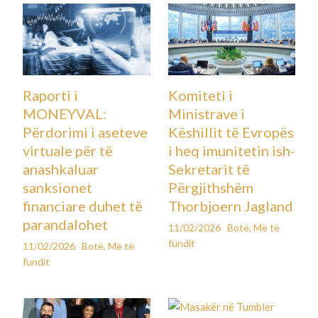
Raporti i
Komiteti i
MONEYVAL:
Ministrave i
Përdorimi i aseteve
Këshillit të Evropës
virtuale për të
i heq imunitetin ish-
anashkaluar
Sekretarit të
sanksionet
Përgjithshëm
financiare duhet të
Thorbjoern Jagland
parandalohet
11/02/2026
Botë
,
Më të
fundit
11/02/2026
Botë
,
Më të
fundit