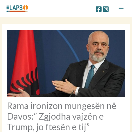
Skip
to
content
Rama ironizon mungesën në
Davos:” Zgjodha vajzën e
Trump, jo ftesën e tij”