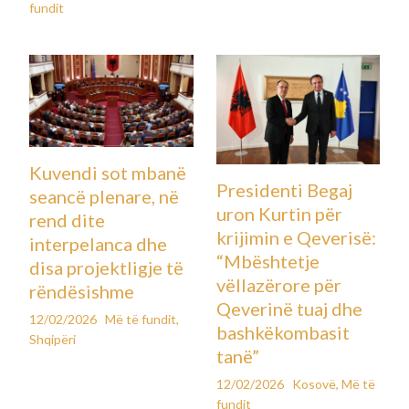
fundit
Kuvendi sot mbanë
Presidenti Begaj
seancë plenare, në
uron Kurtin për
rend dite
krijimin e Qeverisë:
interpelanca dhe
“Mbështetje
disa projektligje të
vëllazërore për
rëndësishme
Qeverinë tuaj dhe
12/02/2026
Më të fundit
,
bashkëkombasit
Shqipëri
tanë”
12/02/2026
Kosovë
,
Më të
fundit