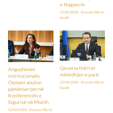
e Nagavcin
12/02/2026
Kosovë
,
Më të
fundit
Qeveria thërret
Angazhimet
mbledhjen e parë
institucionale,
Osmani anulon
12/02/2026
Kosovë
,
Më të
fundit
pjesëmarrjen në
Konferencën e
Sigurisë në Munih
12/02/2026
Kosovë
,
Më të