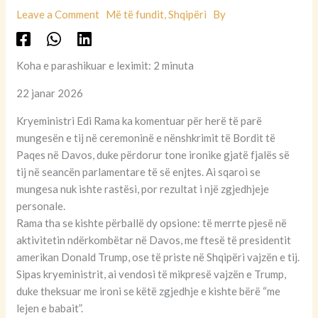
Leave a Comment
Më të fundit
,
Shqipëri
By
Koha e parashikuar e leximit: 2 minuta
22 janar 2026
Kryeministri Edi Rama ka komentuar për herë të parë
mungesën e tij në ceremoninë e nënshkrimit të Bordit të
Paqes në Davos, duke përdorur tone ironike gjatë fjalës së
tij në seancën parlamentare të së enjtes. Ai sqaroi se
mungesa nuk ishte rastësi, por rezultat i një zgjedhjeje
personale.
Rama tha se kishte përballë dy opsione: të merrte pjesë në
aktivitetin ndërkombëtar në Davos, me ftesë të presidentit
amerikan Donald Trump, ose të priste në Shqipëri vajzën e tij.
Sipas kryeministrit, ai vendosi të mikpresë vajzën e Trump,
duke theksuar me ironi se këtë zgjedhje e kishte bërë “me
lejen e babait”.