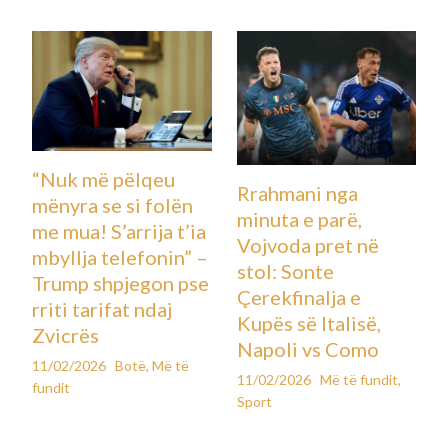
“Nuk më pëlqeu
Rrahmani nga
mënyra se si folën
minuta e parë,
me mua! S’arrija t’ia
Vojvoda pret në
mbyllja telefonin” –
stol: Sonte
Trump shpjegon pse
Çerekfinalja e
rriti tarifat ndaj
Kupës së Italisë,
Zvicrës
Napoli vs Como
11/02/2026
Botë
,
Më të
11/02/2026
Më të fundit
,
fundit
Sport