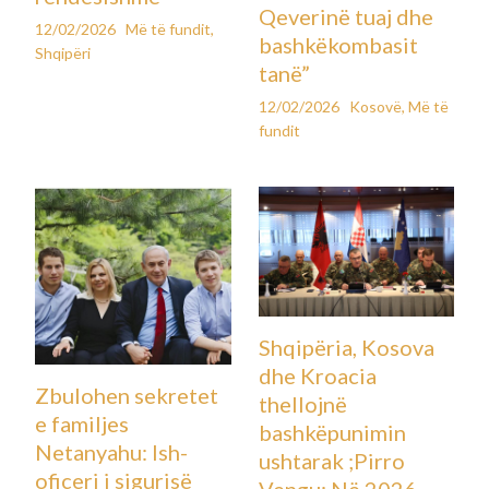
Qeverinë tuaj dhe
12/02/2026
Më të fundit
,
bashkëkombasit
Shqipëri
tanë”
12/02/2026
Kosovë
,
Më të
fundit
Shqipëria, Kosova
dhe Kroacia
Zbulohen sekretet
thellojnë
e familjes
bashkëpunimin
Netanyahu: Ish-
ushtarak ;Pirro
oficeri i sigurisë