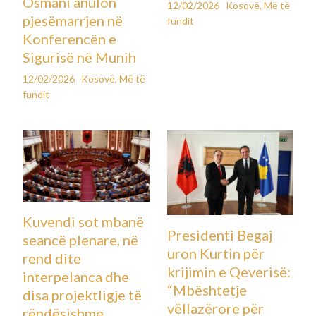
Osmani anulon
12/02/2026
Kosovë
,
Më të
pjesëmarrjen në
fundit
Konferencën e
Sigurisë në Munih
12/02/2026
Kosovë
,
Më të
fundit
Kuvendi sot mbanë
Presidenti Begaj
seancë plenare, në
uron Kurtin për
rend dite
krijimin e Qeverisë:
interpelanca dhe
“Mbështetje
disa projektligje të
vëllazërore për
rëndësishme