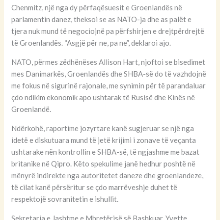
Chenmitz, një nga dy përfaqësuesit e Groenlandës në
parlamentin danez, theksoi se as NATO-ja dhe as palët e
tjera nuk mund të negociojnë pa përfshirjen e drejtpërdrejtë
të Groenlandës. “Asgjë për ne, pa ne”, deklaroi ajo.
NATO, përmes zëdhënëses Allison Hart, njoftoi se bisedimet
mes Danimarkës, Groenlandës dhe SHBA-së do të vazhdojnë
me fokus në sigurinë rajonale, me synimin për të parandaluar
çdo ndikim ekonomik apo ushtarak të Rusisë dhe Kinës në
Groenlandë.
Ndërkohë, raportime jozyrtare kanë sugjeruar se një nga
idetë e diskutuara mund të jetë krijimi i zonave të veçanta
ushtarake nën kontrollin e SHBA-së, të ngjashme me bazat
britanike në Qipro. Këto spekulime janë hedhur poshtë në
mënyrë indirekte nga autoritetet daneze dhe groenlandeze,
të cilat kanë përsëritur se çdo marrëveshje duhet të
respektojë sovranitetin e ishullit.
Sekretarja e Jashtme e Mbretërisë së Bashkuar, Yvette