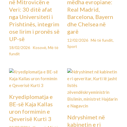
në Mitrovicën e
mëdha evropiane:
Veri: 30 ditë afat
Real Madrid,
nga Universiteti i
Barcelona, Bayern
Prishtinës, integrim
dhe Chelsea në
ose lirim i pronës së
garë
UP-së
12/02/2026
Më të fundit
,
Sport
18/02/2026
Kosovë
,
Më të
fundit
Kryediplomatja e
BE-së Kaja Kallas
uron formimin e
Ndryshimet në
Qeverisë Kurti 3
kabinetin e ri