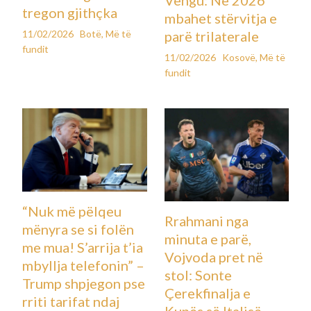
Vengu: Në 2026
tregon gjithçka
mbahet stërvitja e
11/02/2026
Botë
,
Më të
parë trilaterale
fundit
11/02/2026
Kosovë
,
Më të
fundit
“Nuk më pëlqeu
Rrahmani nga
mënyra se si folën
minuta e parë,
me mua! S’arrija t’ia
Vojvoda pret në
mbyllja telefonin” –
stol: Sonte
Trump shpjegon pse
Çerekfinalja e
rriti tarifat ndaj
Kupës së Italisë,