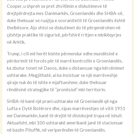
Cooper, u shpreh se pret zhvillimin e diskutimeve të
drejtpërdrejta mes Danimarkës, Groenlandës dhe SHBA-së,
duke theksuar se ruajtja e sovranitetit të Groenlandës është
thelbësore. Ajo shtoi se diskutimet do të përqendrohen në
çështje praktike të sigurisë, përfshirë rritjen e mbikëqyrjes
në Arktik.
Trump, i cili më herët kishte përmendur edhe mundësinë e
përdorimit të forcës për të marrë kontrollin e Groenlandës,
ka zbutur tonet në Davos, duke u distancuar nga kërcënimet
ushtarake. Megjithatë, ai ka insistuar se një marrëveshje
qiraje nuk do të ishte e mjaftueshme, duke theksuar
rëndësinë strategjike të “pronësisë” mbi territorin.
SHBA-të kanë një prani ushtarake në Groenlandë që nga
Lufta e Dytë Botërore dhe, sipas marrëveshjes së vitit 1951
me Danimarkën, kanë të drejtë të dislokojnë trupa në ishull.
Aktualisht, mbi 100 ushtarakë amerikanë janë të stacionuar
në bazën Pituffik, në veriperëndim të Groenlandës.