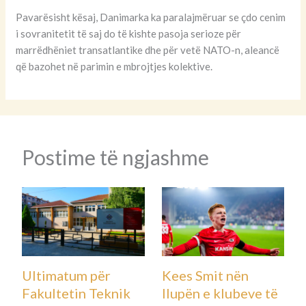
Pavarësisht kësaj, Danimarka ka paralajmëruar se çdo cenim
i sovranitetit të saj do të kishte pasoja serioze për
marrëdhëniet transatlantike dhe për vetë NATO-n, aleancë
që bazohet në parimin e mbrojtjes kolektive.
Postime të ngjashme
Ultimatum për
Kees Smit nën
Fakultetin Teknik
llupën e klubeve të