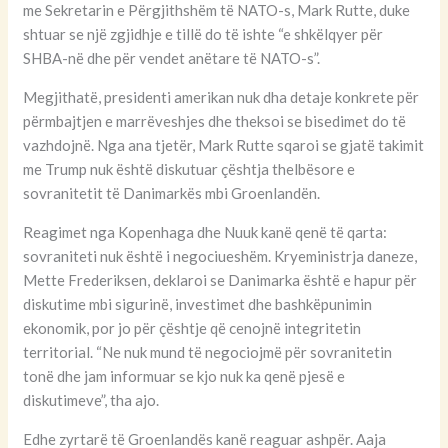
me Sekretarin e Përgjithshëm të NATO-s, Mark Rutte, duke
shtuar se një zgjidhje e tillë do të ishte “e shkëlqyer për
SHBA-në dhe për vendet anëtare të NATO-s”.
Megjithatë, presidenti amerikan nuk dha detaje konkrete për
përmbajtjen e marrëveshjes dhe theksoi se bisedimet do të
vazhdojnë. Nga ana tjetër, Mark Rutte sqaroi se gjatë takimit
me Trump nuk është diskutuar çështja thelbësore e
sovranitetit të Danimarkës mbi Groenlandën.
Reagimet nga Kopenhaga dhe Nuuk kanë qenë të qarta:
sovraniteti nuk është i negociueshëm. Kryeministrja daneze,
Mette Frederiksen, deklaroi se Danimarka është e hapur për
diskutime mbi sigurinë, investimet dhe bashkëpunimin
ekonomik, por jo për çështje që cenojnë integritetin
territorial. “Ne nuk mund të negociojmë për sovranitetin
tonë dhe jam informuar se kjo nuk ka qenë pjesë e
diskutimeve”, tha ajo.
Edhe zyrtarë të Groenlandës kanë reaguar ashpër. Aaja