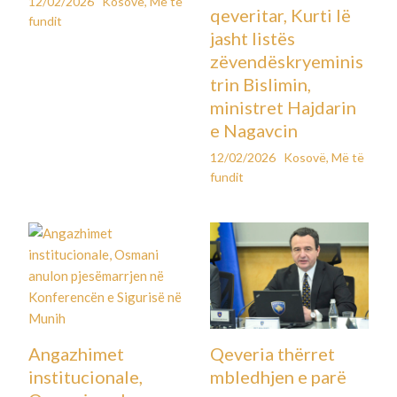
12/02/2026
Kosovë
,
Më të
qeveritar, Kurti lë
fundit
jasht listës
zëvendëskryeminis
trin Bislimin,
ministret Hajdarin
e Nagavcin
12/02/2026
Kosovë
,
Më të
fundit
Qeveria thërret
Angazhimet
mbledhjen e parë
institucionale,