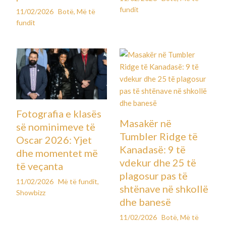
fundit
11/02/2026
Botë
,
Më të
fundit
Fotografia e klasës
Masakër në
së nominimeve të
Tumbler Ridge të
Oscar 2026: Yjet
Kanadasë: 9 të
dhe momentet më
vdekur dhe 25 të
të veçanta
plagosur pas të
11/02/2026
Më të fundit
,
shtënave në shkollë
Showbizz
dhe banesë
11/02/2026
Botë
,
Më të