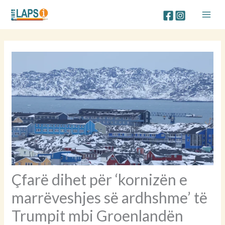
Skip
to
content
Çfarë dihet për ‘kornizën e
marrëveshjes së ardhshme’ të
Trumpit mbi Groenlandën