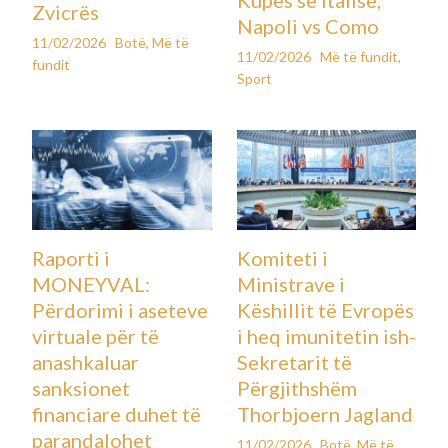
Zvicrës
Napoli vs Como
11/02/2026
Botë
,
Më të
11/02/2026
Më të fundit
,
fundit
Sport
Raporti i
Komiteti i
MONEYVAL:
Ministrave i
Përdorimi i aseteve
Këshillit të Evropës
virtuale për të
i heq imunitetin ish-
anashkaluar
Sekretarit të
sanksionet
Përgjithshëm
financiare duhet të
Thorbjoern Jagland
parandalohet
11/02/2026
Botë
,
Më të