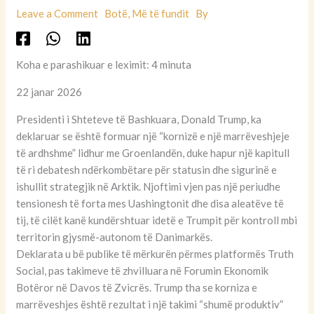
Leave a Comment
Botë
,
Më të fundit
By
Koha e parashikuar e leximit: 4 minuta
22 janar 2026
Presidenti i Shteteve të Bashkuara, Donald Trump, ka
deklaruar se është formuar një “kornizë e një marrëveshjeje
të ardhshme” lidhur me Groenlandën, duke hapur një kapitull
të ri debatesh ndërkombëtare për statusin dhe sigurinë e
ishullit strategjik në Arktik. Njoftimi vjen pas një periudhe
tensionesh të forta mes Uashingtonit dhe disa aleatëve të
tij, të cilët kanë kundërshtuar idetë e Trumpit për kontroll mbi
territorin gjysmë-autonom të Danimarkës.
Deklarata u bë publike të mërkurën përmes platformës Truth
Social, pas takimeve të zhvilluara në Forumin Ekonomik
Botëror në Davos të Zvicrës. Trump tha se korniza e
marrëveshjes është rezultat i një takimi “shumë produktiv”