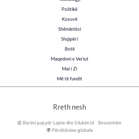
Politikë
Kosovë
Shëndetësi
Shqipëri
Botë
Maqedoni e Veriut
Mal i Zi
Më të fundit
Rreth nesh
📰 Burimi juaj për Lajme dhe Edukim të Besueshëm
🌍 Përditësime globale