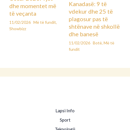
Kanadasë: 9 të
dhe momentet më
vdekur dhe 25 të
të veçanta
plagosur pas të
11/02/2026
Më të fundit
,
shtënave në shkollë
Showbizz
dhe banesë
11/02/2026
Botë
,
Më të
fundit
Lapsi Info
Sport
Teknologji