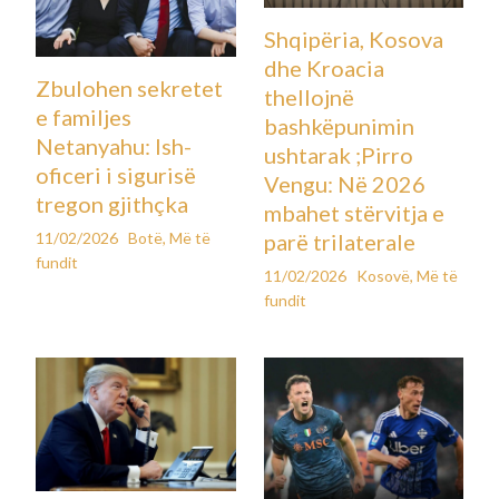
Shqipëria, Kosova
dhe Kroacia
Zbulohen sekretet
thellojnë
e familjes
bashkëpunimin
Netanyahu: Ish-
ushtarak ;Pirro
oficeri i sigurisë
Vengu: Në 2026
tregon gjithçka
mbahet stërvitja e
11/02/2026
Botë
,
Më të
parë trilaterale
fundit
11/02/2026
Kosovë
,
Më të
fundit