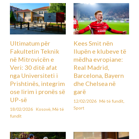
Ultimatum për
Kees Smit nën
Fakultetin Teknik
llupën e klubeve të
në Mitrovicën e
mëdha evropiane:
Veri: 30 ditë afat
Real Madrid,
nga Universiteti i
Barcelona, Bayern
Prishtinës, integrim
dhe Chelsea në
ose lirim i pronës së
garë
UP-së
12/02/2026
Më të fundit
,
Sport
18/02/2026
Kosovë
,
Më të
fundit