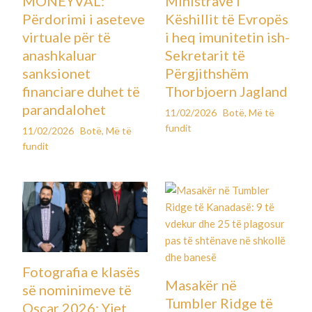
MONEYVAL:
Ministrave i
Përdorimi i aseteve
Këshillit të Evropës
virtuale për të
i heq imunitetin ish-
anashkaluar
Sekretarit të
sanksionet
Përgjithshëm
financiare duhet të
Thorbjoern Jagland
parandalohet
11/02/2026
Botë
,
Më të
fundit
11/02/2026
Botë
,
Më të
fundit
Fotografia e klasës
Masakër në
së nominimeve të
Tumbler Ridge të
Oscar 2026: Yjet