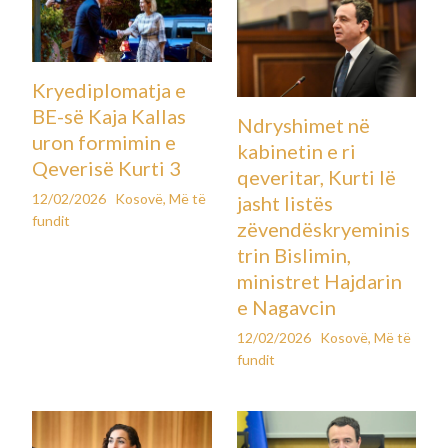
Kryediplomatja e
BE-së Kaja Kallas
Ndryshimet në
uron formimin e
kabinetin e ri
Qeverisë Kurti 3
qeveritar, Kurti lë
12/02/2026
Kosovë
,
Më të
jasht listës
fundit
zëvendëskryeminis
trin Bislimin,
ministret Hajdarin
e Nagavcin
12/02/2026
Kosovë
,
Më të
fundit