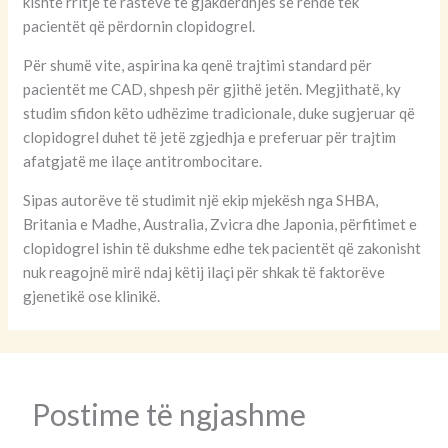
kishte rritje të rasteve të gjakderdhjes së rëndë tek
pacientët që përdornin clopidogrel.
Për shumë vite, aspirina ka qenë trajtimi standard për
pacientët me CAD, shpesh për gjithë jetën. Megjithatë, ky
studim sfidon këto udhëzime tradicionale, duke sugjeruar që
clopidogrel duhet të jetë zgjedhja e preferuar për trajtim
afatgjatë me ilaçe antitrombocitare.
Sipas autorëve të studimit një ekip mjekësh nga SHBA,
Britania e Madhe, Australia, Zvicra dhe Japonia, përfitimet e
clopidogrel ishin të dukshme edhe tek pacientët që zakonisht
nuk reagojnë mirë ndaj këtij ilaçi për shkak të faktorëve
gjenetikë ose klinikë.
Postime të ngjashme