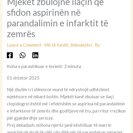
Mjekët zbulojnë ilaçin që
sfidon aspirinën në
parandalimin e infarktit të
zemrës
Leave a Comment
Më të fundit
,
Shëndetësi
By
Koha e parashikuar e leximit: 2 minuta
01 shtator 2025
Një zbulim i ri shkencor mund të ndryshojë udhëzimet
mjekësore në mbarë botën. Mjekët kanë zbuluar se ilaçi
clopidogrel është më i efektshëm se aspirina në parandalimin
e infarkteve të zemrës dhe goditjeve në tru, pa rritur rrezikun
për gjakderdhje serioze.
Prej dekadash, miliona njerëz janë këshilluar të marrin
aspirinë në dozë të ulët çdo ditë për të parandaluar ngjarjet