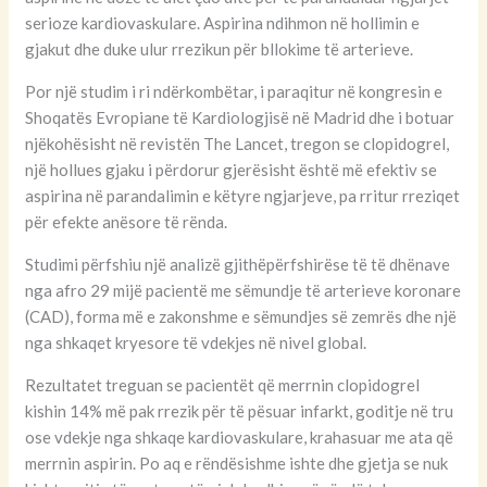
serioze kardiovaskulare. Aspirina ndihmon në hollimin e
gjakut dhe duke ulur rrezikun për bllokime të arterieve.
Por një studim i ri ndërkombëtar, i paraqitur në kongresin e
Shoqatës Evropiane të Kardiologjisë në Madrid dhe i botuar
njëkohësisht në revistën The Lancet, tregon se clopidogrel,
një hollues gjaku i përdorur gjerësisht është më efektiv se
aspirina në parandalimin e këtyre ngjarjeve, pa rritur rreziqet
për efekte anësore të rënda.
Studimi përfshiu një analizë gjithëpërfshirëse të të dhënave
nga afro 29 mijë pacientë me sëmundje të arterieve koronare
(CAD), forma më e zakonshme e sëmundjes së zemrës dhe një
nga shkaqet kryesore të vdekjes në nivel global.
Rezultatet treguan se pacientët që merrnin clopidogrel
kishin 14% më pak rrezik për të pësuar infarkt, goditje në tru
ose vdekje nga shkaqe kardiovaskulare, krahasuar me ata që
merrnin aspirin. Po aq e rëndësishme ishte dhe gjetja se nuk