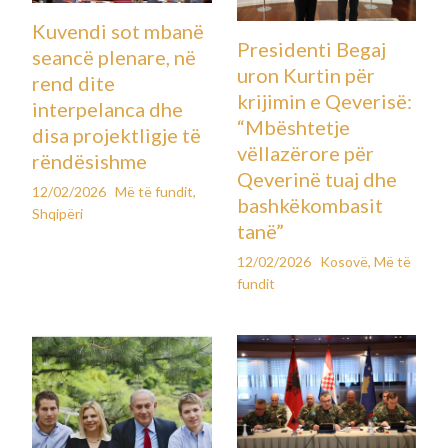
Kuvendi sot mbanë
Presidenti Begaj
seancë plenare, në
uron Kurtin për
rend dite
krijimin e Qeverisë:
interpelanca dhe
“Mbështetje
disa projektligje të
vëllazërore për
rëndësishme
Qeverinë tuaj dhe
12/02/2026
Më të fundit
,
bashkëkombasit
Shqipëri
tanë”
12/02/2026
Kosovë
,
Më të
fundit