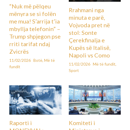
“Nuk më pëlqeu
Rrahmani nga
mënyra se si folën
minuta e parë,
me mua! S’arrija t’ia
Vojvoda pret në
mbyllja telefonin” –
stol: Sonte
Trump shpjegon pse
Çerekfinalja e
rriti tarifat ndaj
Kupës së Italisë,
Zvicrës
Napoli vs Como
11/02/2026
Botë
,
Më të
11/02/2026
Më të fundit
,
fundit
Sport
Raporti i
Komiteti i