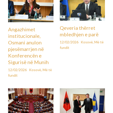
Qeveria thërret
Angazhimet
mbledhjen e parë
institucionale,
Osmani anulon
12/02/2026
Kosovë
,
Më të
fundit
pjesëmarrjen në
Konferencën e
Sigurisë në Munih
12/02/2026
Kosovë
,
Më të
fundit