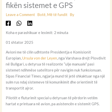
fikën sistemet e GPS
Leave a Comment
Botë
,
Më të fundit
By
Koha e parashikuar e leximit: 2 minuta
01 shtator 2025
Avioni me të cilin udhtonte Presidentja e Komisionit
Europian,
Ursula von der Leyen
, nga Varshava drejt Plovdivit
në Bullgari, u detyrua të realizonte “ulje manuale” pasi
sistemet ndihmëse satelitore për navigim nuk funksionuan.
Sipas Financial Times, ngjarja mund të jetë shkaktuar nga një
sulm rus ndaj sistemeve të komunikimit dhe orientimit të
transportit ajror.
Pilotët e fluturimit special u detyruan të përdorin vetëm
hartat e printuara në avion, pa asistencën e sistemit GPS.