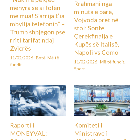
Rrahmani nga
mënyra se si folën
minuta e parë,
me mua! S’arrija t’ia
Vojvoda pret në
mbyllja telefonin” –
stol: Sonte
Trump shpjegon pse
Çerekfinalja e
rriti tarifat ndaj
Kupës së Italisë,
Zvicrës
Napoli vs Como
11/02/2026
Botë
,
Më të
11/02/2026
Më të fundit
,
fundit
Sport
Raporti i
Komiteti i
MONEYVAL:
Ministrave i