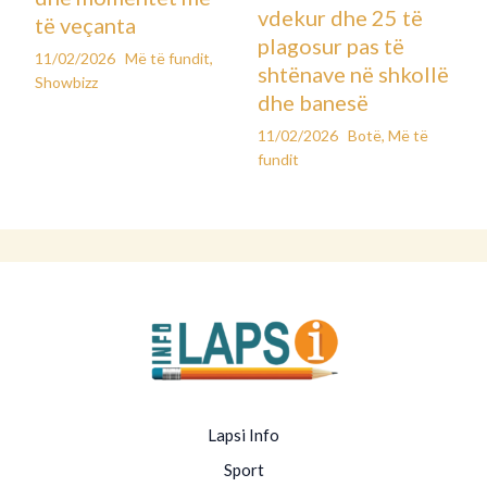
vdekur dhe 25 të
të veçanta
plagosur pas të
11/02/2026
Më të fundit
,
shtënave në shkollë
Showbizz
dhe banesë
11/02/2026
Botë
,
Më të
fundit
Lapsi Info
Sport