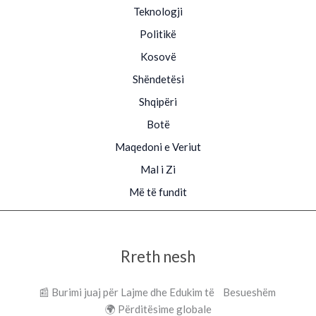
Teknologji
Politikë
Kosovë
Shëndetësi
Shqipëri
Botë
Maqedoni e Veriut
Mal i Zi
Më të fundit
Rreth nesh
📰 Burimi juaj për Lajme dhe Edukim të Besueshëm
🌍 Përditësime globale