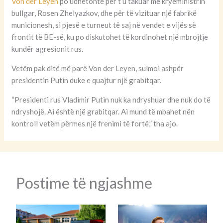
Von der Leyen
po udhëtonte për t’u takuar me kryeministrin
bullgar, Rosen Zhelyazkov, dhe për të vizituar një fabrikë
municionesh, si pjesë e turneut të saj në vendet e vijës së
frontit të BE-së, ku po diskutohet të kordinohet një mbrojtje
kundër agresionit rus.
Vetëm pak ditë më parë Von der Leyen, sulmoi ashpër
presidentin Putin duke e quajtur një grabitqar.
“Presidenti rus Vladimir Putin nuk ka ndryshuar dhe nuk do të
ndryshojë. Ai është një grabitqar. Ai mund të mbahet nën
kontroll vetëm përmes një frenimi të fortë,” tha ajo.
Postime të ngjashme