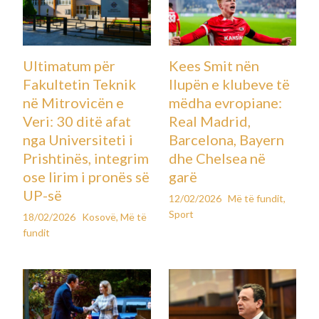
Ultimatum për
Kees Smit nën
Fakultetin Teknik
llupën e klubeve të
në Mitrovicën e
mëdha evropiane:
Veri: 30 ditë afat
Real Madrid,
nga Universiteti i
Barcelona, Bayern
Prishtinës, integrim
dhe Chelsea në
ose lirim i pronës së
garë
UP-së
12/02/2026
Më të fundit
,
Sport
18/02/2026
Kosovë
,
Më të
fundit