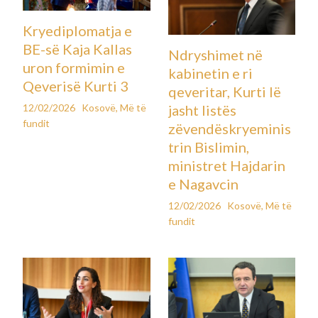
Kryediplomatja e
BE-së Kaja Kallas
Ndryshimet në
uron formimin e
kabinetin e ri
Qeverisë Kurti 3
qeveritar, Kurti lë
12/02/2026
Kosovë
,
Më të
jasht listës
fundit
zëvendëskryeminis
trin Bislimin,
ministret Hajdarin
e Nagavcin
12/02/2026
Kosovë
,
Më të
fundit