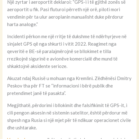
Një zyrtar i aeroportit deklaroi: “GPS-i i të gjithë zonës së
aeroportit u fik. Pasi fluturoi përreth një orë, piloti mori
vendimin për ta ulur aeroplanin manualisht duke përdorur
harta analoge.”
Incidenti përkon me një rritje të dukshme të ndërhyrjeve në
sinjalet GPS që nga shkurti i vitit 2022. Reagimet nga
qeveritë e BE-së paralajmërojnë se bllokimet e tilla
rrezikojnë sigurinë e avionëve komercialë dhe mund të
shkaktojnë aksidente serioze.
Akuzat ndaj Rusisë u mohuan nga Kremlini. Zëdhënësi Dmitry
Peskov tha për FT se “informacioni i bërë publik dhe
pretendimet janë të pasakta”.
Megjithatë, përdorimi i bllokimit dhe falsifikimit të GPS-it, i
cili pengon aksesin në sistemin satelitor, është përdorur më
shpesh nga Rusia si një mjet për të ndikuar operacionet civile
dhe ushtarake.