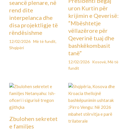
Presidenti Begaj
seancë plenare, në
uron Kurtin për
rend dite
krijimin e Qeverisë:
interpelanca dhe
“Mbështetje
disa projektligje të
vëllazërore për
rëndësishme
Qeverinë tuaj dhe
12/02/2026
Më të fundit
,
bashkëkombasit
Shqipëri
tanë”
12/02/2026
Kosovë
,
Më të
fundit
Zbulohen sekretet
e familjes