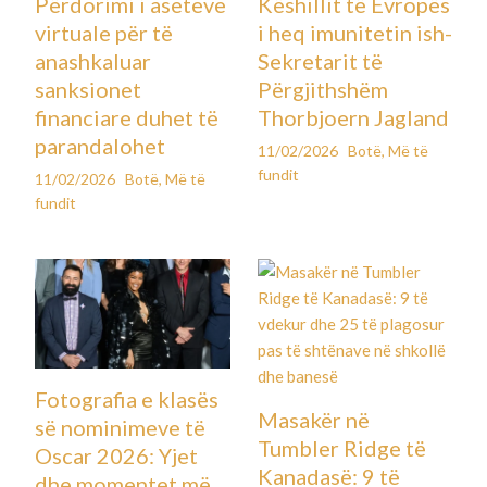
Përdorimi i aseteve
Këshillit të Evropës
virtuale për të
i heq imunitetin ish-
anashkaluar
Sekretarit të
sanksionet
Përgjithshëm
financiare duhet të
Thorbjoern Jagland
parandalohet
11/02/2026
Botë
,
Më të
fundit
11/02/2026
Botë
,
Më të
fundit
Fotografia e klasës
Masakër në
së nominimeve të
Tumbler Ridge të
Oscar 2026: Yjet
Kanadasë: 9 të
dhe momentet më