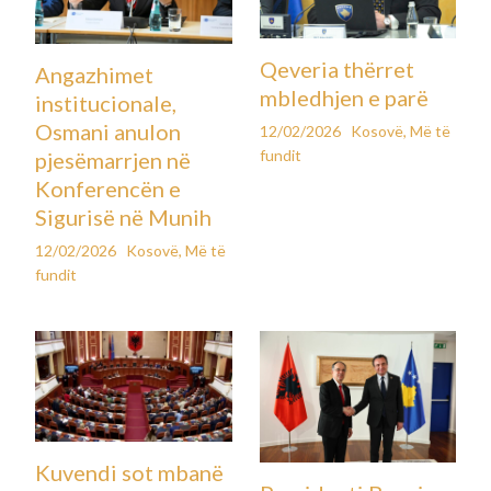
Qeveria thërret
Angazhimet
mbledhjen e parë
institucionale,
Osmani anulon
12/02/2026
Kosovë
,
Më të
fundit
pjesëmarrjen në
Konferencën e
Sigurisë në Munih
12/02/2026
Kosovë
,
Më të
fundit
Kuvendi sot mbanë