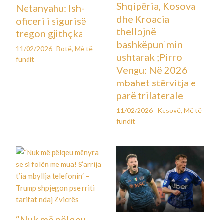
Shqipëria, Kosova
Netanyahu: Ish-
dhe Kroacia
oficeri i sigurisë
thellojnë
tregon gjithçka
bashkëpunimin
11/02/2026
Botë
,
Më të
ushtarak ;Pirro
fundit
Vengu: Në 2026
mbahet stërvitja e
parë trilaterale
11/02/2026
Kosovë
,
Më të
fundit
“Nuk më pëlqeu