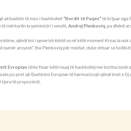
ë aktualisht të mos i bashkohet
“Bordit të Paqes”
të krijuar nga 
 të mërkurën kryeministri i vendit,
Andrej Plenkoviq
, pa dhënë a
lësishme, qëndrimi i qeverisë është se në këtë moment Kroacia nuk 
jë numër arsyesh”, tha Plenkoviq për mediat, duke shtuar se hollësi
mit Evropian
ishte ftuar këtë muaj të bashkohej me institucionin 
oate po pret që Bashkimi Evropian të harmonizojë qëndrimet e tij 
ë tjera të propozimit.