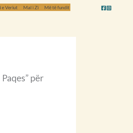
e Veriut
Mal i Zi
Më të fundit
 Paqes” për