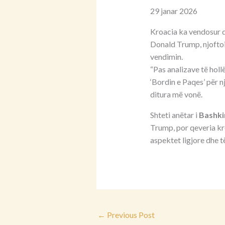
29 janar 2026
Kroacia ka vendosur q
Donald Trump, njoftoi
vendimin.
“Pas analizave të hol
‘Bordin e Paqes’ për n
ditura më vonë.
Shteti anëtar i
Bashki
Trump, por qeveria kr
aspektet ligjore dhe t
←
Previous Post