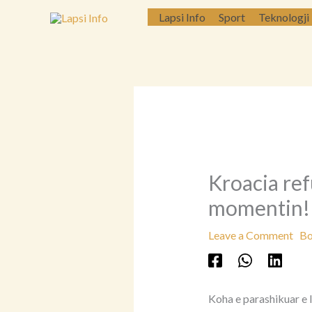
Skip
Lapsi Info
Sport
Teknologji
to
content
Kroacia ref
momentin!
Leave a Comment
Bo
Koha e parashikuar e l