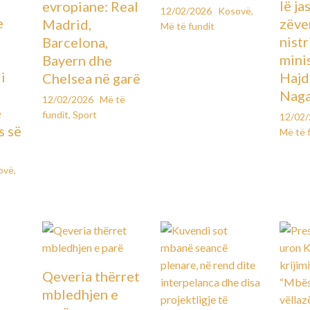
lë ja
evropiane: Real
12/02/2026
Kosovë
,
e
zëve
Madrid,
Më të fundit
ë
nistr
Barcelona,
mini
Bayern dhe
i
Hajd
Chelsea në garë
Naga
12/02/2026
Më të
e
fundit
,
Sport
12/02
s së
Më të 
ovë
,
Qeveria thërret
mbledhjen e