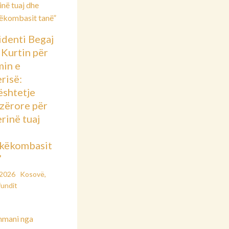
identi Begaj
 Kurtin për
min e
risë:
shtetje
azërore për
rinë tuaj
këkombasit
”
/2026
Kosovë
,
fundit