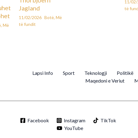
Thorbjoern
11/02
uhet
Jagland
të fund
ohet
11/02/2026
Botë
,
Më
të fundit
ë
,
Më
Lapsi Info
Sport
Teknologji
Politikë
Maqedoni e Veriut
M
Facebook
Instagram
TikTok
YouTube