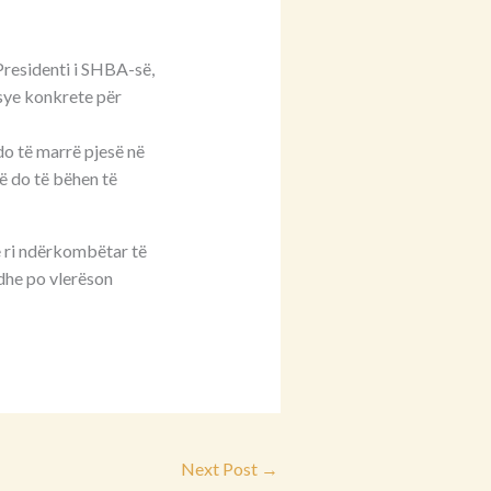
Presidenti i SHBA-së,
rsye konkrete për
do të marrë pjesë në
të do të bëhen të
e ri ndërkombëtar të
dhe po vlerëson
Next Post
→