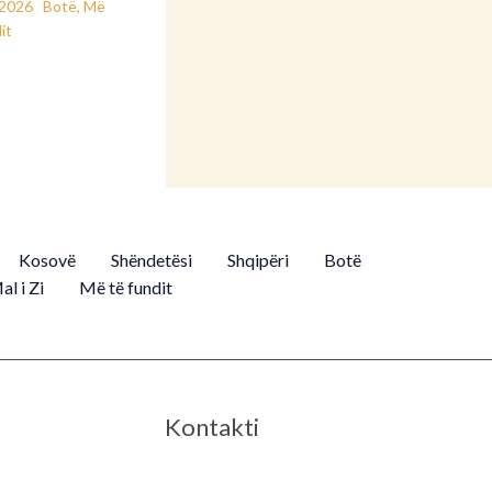
/2026
Botë
,
Më
it
Kosovë
Shëndetësi
Shqipëri
Botë
al i Zi
Më të fundit
Kontakti