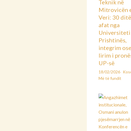
Teknik në
Mitrovicën 
Veri: 30 dit
afat nga
Universiteti 
Prishtinës,
integrim os
lirim i pronë
UP-së
18/02/2026
Kos
Më të fundit