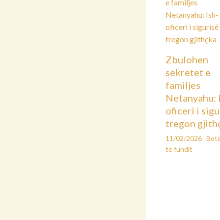
Zbulohen
sekretet e
familjes
Netanyahu: 
oficeri i sig
tregon gjith
11/02/2026
Bot
të fundit