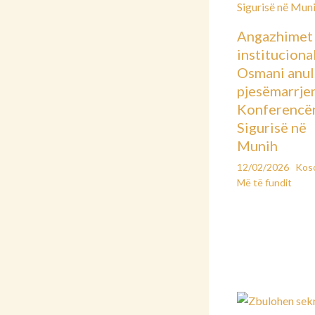
Angazhimet
instituciona
Osmani anu
pjesëmarrje
Konferencë
Sigurisë në
Munih
12/02/2026
Kos
Më të fundit