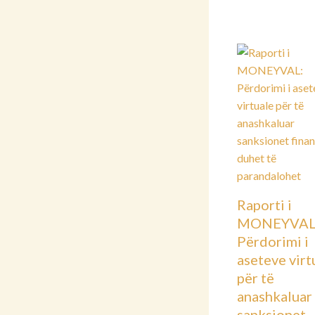
Raporti i
MONEYVAL
Përdorimi i
aseteve virt
për të
anashkaluar
sanksionet