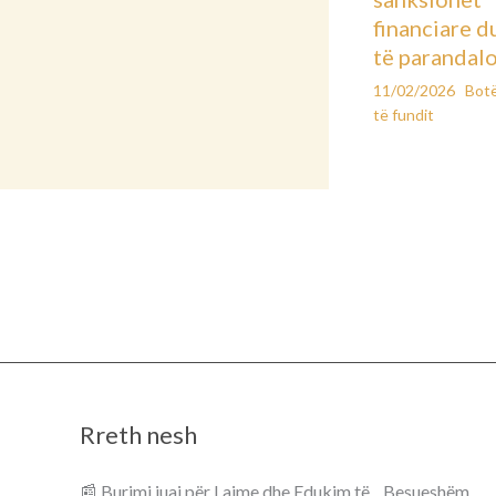
financiare d
të parandal
11/02/2026
Bot
të fundit
Rreth nesh
📰 Burimi juaj për Lajme dhe Edukim të Besueshëm