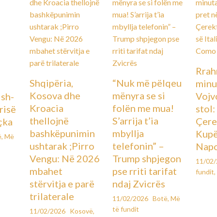
Rrah
Shqipëria,
“Nuk më pëlqeu
minu
Kosova dhe
mënyra se si
Vojv
Ish-
Kroacia
folën me mua!
stol
urisë
thellojnë
S’arrija t’ia
Çere
çka
bashkëpunimin
mbyllja
Kupës
ë
,
Më
ushtarak ;Pirro
telefonin” –
Napo
Vengu: Në 2026
Trump shpjegon
11/02
mbahet
pse rriti tarifat
fundit
,
stërvitja e parë
ndaj Zvicrës
trilaterale
11/02/2026
Botë
,
Më
të fundit
11/02/2026
Kosovë
,