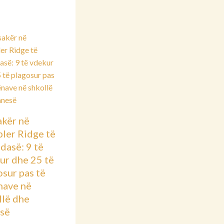
kër në
ler Ridge të
dasë: 9 të
ur dhe 25 të
osur pas të
nave në
llë dhe
së