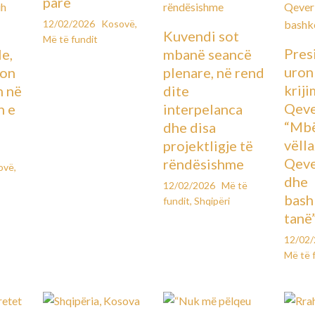
parë
12/02/2026
Kosovë
,
Kuvendi sot
Më të fundit
Pres
le,
mbanë seancë
uron
lon
plenare, në rend
kriji
n në
dite
Qeve
n e
interpelanca
“Mbë
dhe disa
vëll
projektligje të
Qeve
rëndësishme
ovë
,
dhe
12/02/2026
Më të
bash
fundit
,
Shqipëri
tanë
12/02
Më të 