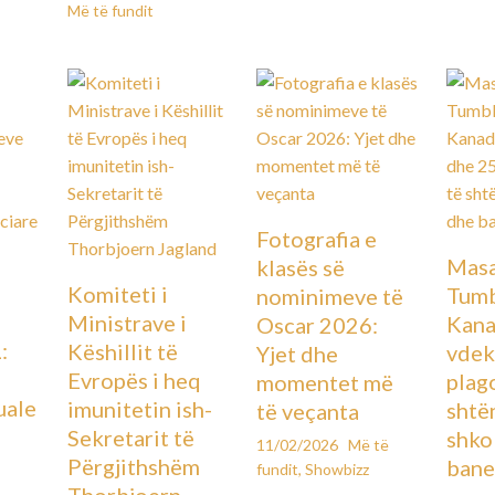
Më të fundit
Fotografia e
Masa
klasës së
Komiteti i
Tumb
nominimeve të
Ministrave i
Kana
Oscar 2026:
:
Këshillit të
vdek
Yjet dhe
Evropës i heq
plag
momentet më
uale
imunitetin ish-
shtë
të veçanta
Sekretarit të
shko
11/02/2026
Më të
Përgjithshëm
bane
fundit
,
Showbizz