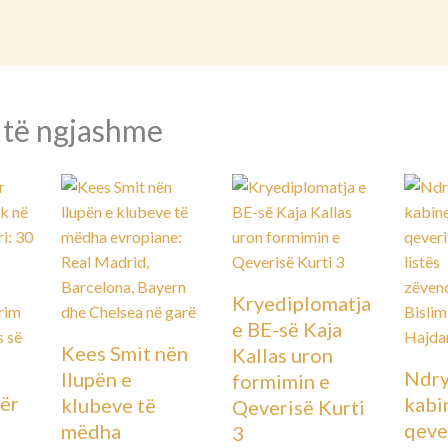
 të ngjashme
Kryediplomatja
e BE-së Kaja
Kees Smit nën
Kallas uron
Ndry
llupën e
formimin e
ër
kabin
klubeve të
Qeverisë Kurti
qever
mëdha
3