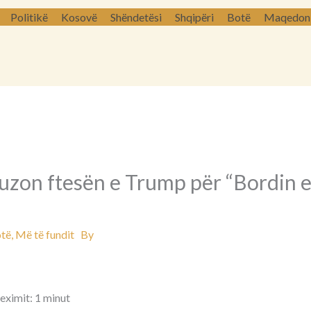
Politikë
Kosovë
Shëndetësi
Shqipëri
Botë
Maqedoni 
uzon ftesën e Trump për “Bordin e
të
,
Më të fundit
By
eximit: 1 minut