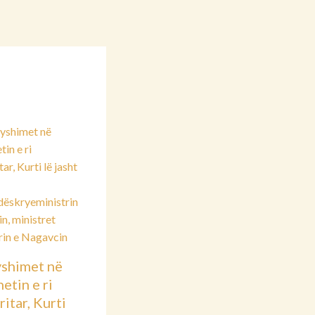
shimet në
etin e ri
itar, Kurti