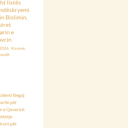
sht listës
ndëskryemi
in Bislimin,
stret
arin e
vcin
/2026
Kosovë
,
fundit