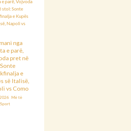
mani nga
ta e parë,
oda pret në
: Sonte
kfinalja e
 së Italisë,
li vs Como
/2026
Më të
Sport