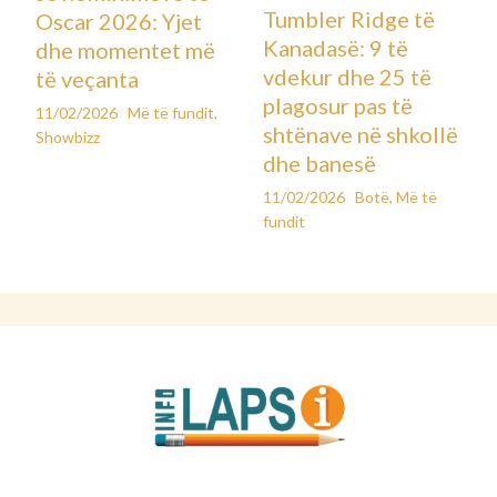
Tumbler Ridge të
Oscar 2026: Yjet
Kanadasë: 9 të
dhe momentet më
vdekur dhe 25 të
të veçanta
plagosur pas të
11/02/2026
Më të fundit
,
shtënave në shkollë
Showbizz
dhe banesë
11/02/2026
Botë
,
Më të
fundit