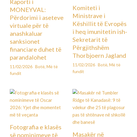
Raporti i
Komiteti i
MONEYVAL:
Ministrave i
Përdorimi i aseteve
Këshillit të Evropës
virtuale për të
i heq imunitetin ish-
anashkaluar
Sekretarit të
sanksionet
Përgjithshëm
financiare duhet të
Thorbjoern Jagland
parandalohet
11/02/2026
Botë
,
Më të
11/02/2026
Botë
,
Më të
fundit
fundit
Fotografia e klasës
Masakër në
së nominimeve të