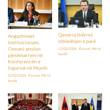
Qeveria thërret
Angazhimet
mbledhjen e parë
institucionale,
Osmani anulon
12/02/2026
Kosovë
,
Më të
fundit
pjesëmarrjen në
Konferencën e
Sigurisë në Munih
12/02/2026
Kosovë
,
Më të
fundit