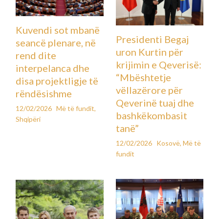
Kuvendi sot mbanë
Presidenti Begaj
seancë plenare, në
uron Kurtin për
rend dite
krijimin e Qeverisë:
interpelanca dhe
“Mbështetje
disa projektligje të
vëllazërore për
rëndësishme
Qeverinë tuaj dhe
12/02/2026
Më të fundit
,
bashkëkombasit
Shqipëri
tanë”
12/02/2026
Kosovë
,
Më të
fundit