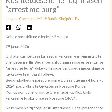
Kushtetuese lë në fuqi masën
“arrest me burg”
Leave a Comment
Më të fundit
,
Shqipëri
By
Koha e parashikuar e leximit: 2 minuta
29 janar 2026
Gjykata Kushtetuese ka rrëzuar kërkesën e ish-ministrit të
Shëndetësisë,
Ilir Beqaj
, për shfuqizimin e masës së sigurisë
“arrest në burg”
, duke konfirmuar vendimet e mëparshme të
gjykatave të gjitha shkallëve.
Beqaj ndodhet në paraburgimin e Durrësit
që nga 4 korriku
2024
, pas urdhrit të Gjykatës së Posaçme Kundër
Korrupsionit dhe Krimit të Organizuar (GJKKO), mbi
kërkesën e Prokurorisë së Posaçme (SPAK).
Në kërkesën e tij drejtuar Kushtetueses, Beqaj pretendonte