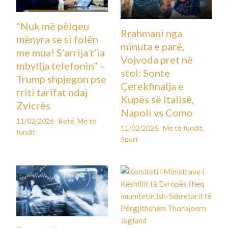
“Nuk më pëlqeu
Rrahmani nga
mënyra se si folën
minuta e parë,
me mua! S’arrija t’ia
Vojvoda pret në
mbyllja telefonin” –
stol: Sonte
Trump shpjegon pse
Çerekfinalja e
rriti tarifat ndaj
Kupës së Italisë,
Zvicrës
Napoli vs Como
11/02/2026
Botë
,
Më të
11/02/2026
Më të fundit
,
fundit
Sport