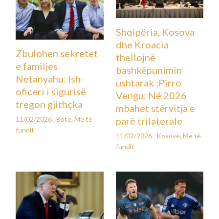
Shqipëria, Kosova
dhe Kroacia
Zbulohen sekretet
thellojnë
e familjes
bashkëpunimin
Netanyahu: Ish-
ushtarak ;Pirro
oficeri i sigurisë
Vengu: Në 2026
tregon gjithçka
mbahet stërvitja e
11/02/2026
Botë
,
Më të
parë trilaterale
fundit
11/02/2026
Kosovë
,
Më të
fundit