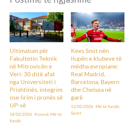
Ultimatum për
Kees Smit nën
Fakultetin Teknik
llupën e klubeve të
në Mitrovicën e
mëdha evropiane:
Veri: 30 ditë afat
Real Madrid,
nga Universiteti i
Barcelona, Bayern
Prishtinës, integrim
dhe Chelsea në
ose lirim i pronës së
garë
UP-së
12/02/2026
Më të fundit
,
Sport
18/02/2026
Kosovë
,
Më të
fundit