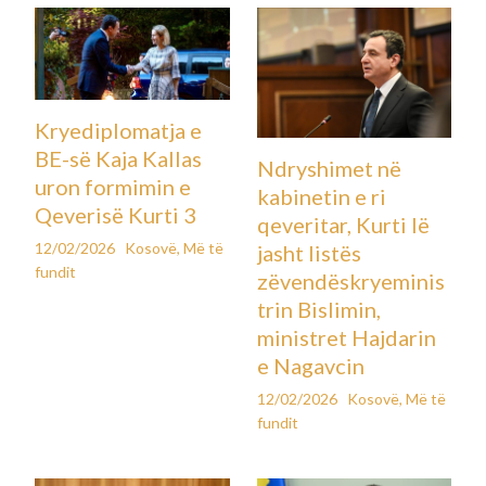
Kryediplomatja e
BE-së Kaja Kallas
Ndryshimet në
uron formimin e
kabinetin e ri
Qeverisë Kurti 3
qeveritar, Kurti lë
12/02/2026
Kosovë
,
Më të
jasht listës
fundit
zëvendëskryeminis
trin Bislimin,
ministret Hajdarin
e Nagavcin
12/02/2026
Kosovë
,
Më të
fundit