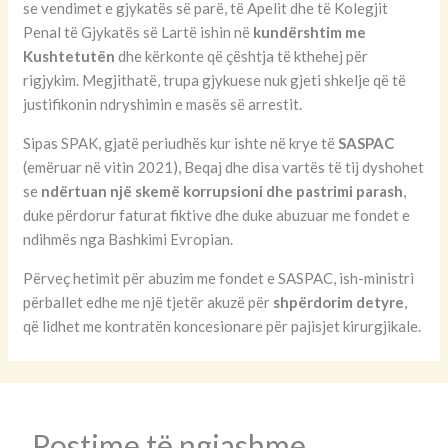
se vendimet e gjykatës së parë, të Apelit dhe të Kolegjit
Penal të Gjykatës së Lartë ishin në
kundërshtim me
Kushtetutën
dhe kërkonte që çështja të kthehej për
rigjykim. Megjithatë, trupa gjykuese nuk gjeti shkelje që të
justifikonin ndryshimin e masës së arrestit.
Sipas SPAK, gjatë periudhës kur ishte në krye të
SASPAC
(emëruar në vitin 2021), Beqaj dhe disa vartës të tij dyshohet
se
ndërtuan një skemë korrupsioni dhe pastrimi parash
,
duke përdorur faturat fiktive dhe duke abuzuar me fondet e
ndihmës nga Bashkimi Evropian.
Përveç hetimit për abuzim me fondet e SASPAC, ish-ministri
përballet edhe me një tjetër akuzë për
shpërdorim detyre
,
që lidhet me kontratën koncesionare për pajisjet kirurgjikale.
Postime të ngjashme