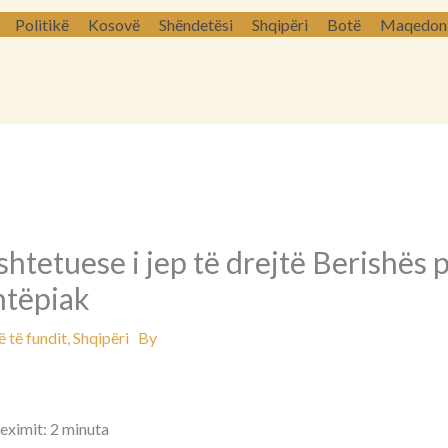
Politikë
Kosovë
Shëndetësi
Shqipëri
Botë
Maqedoni 
htetuese i jep të drejtë Berishës p
shtëpiak
 të fundit
,
Shqipëri
By
leximit: 2 minuta