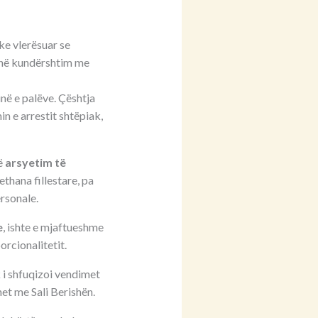
uke vlerësuar se
 në kundërshtim me
në e palëve. Çështja
in e arrestit shtëpiak,
ë
arsyetim të
ethana fillestare, pa
ersonale.
e
, ishte e mjaftueshme
orcionalitetit.
 i shfuqizoi vendimet
et me Sali Berishën.