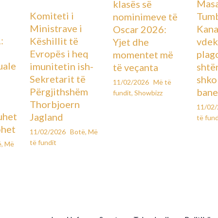
Masa
klasës së
Komiteti i
Tumb
nominimeve të
Ministrave i
Kana
Oscar 2026:
:
Këshillit të
vdek
Yjet dhe
Evropës i heq
plag
momentet më
uale
imunitetin ish-
shtë
të veçanta
Sekretarit të
shko
11/02/2026
Më të
Përgjithshëm
bane
fundit
,
Showbizz
Thorbjoern
11/02
uhet
Jagland
të fund
ohet
11/02/2026
Botë
,
Më
të fundit
ë
,
Më