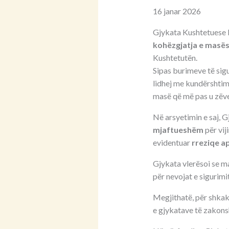
16 janar 2026
Gjykata Kushtetuese k
kohëzgjatja e masës 
Kushtetutën.
Sipas burimeve të sigu
lidhej me kundërshtimet
masë që më pas u zë
Në arsyetimin e saj, 
mjaftueshëm
për vij
evidentuar
rreziqe ap
Gjykata vlerësoi se m
për nevojat e sigurimi
Megjithatë, për shkak 
e gjykatave të zakons