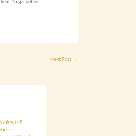
 lekë, t’i ngarkohen
Next Post
→