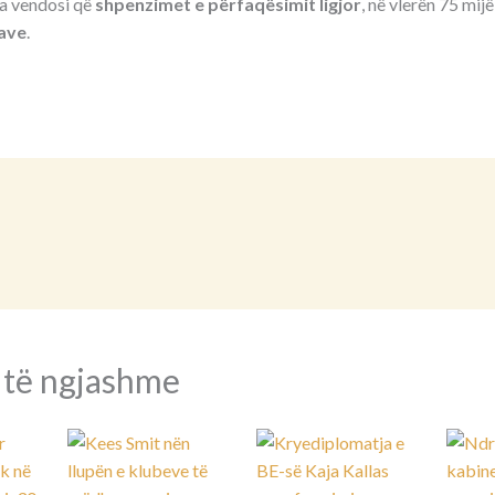
a vendosi që
shpenzimet e përfaqësimit ligjor
, në vlerën 75 mijë
cave
.
 të ngjashme