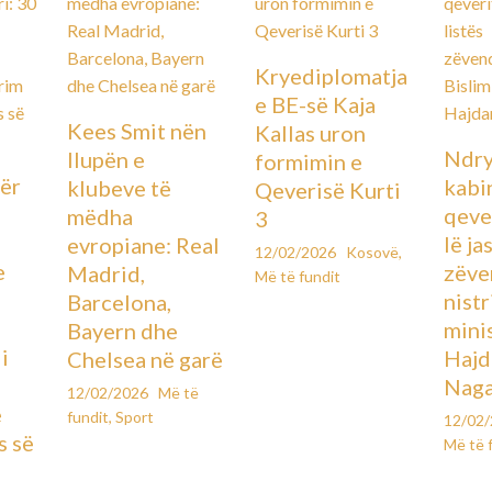
Kryediplomatja
e BE-së Kaja
Kees Smit nën
Kallas uron
Ndry
llupën e
formimin e
ër
kabin
klubeve të
Qeverisë Kurti
qever
mëdha
3
lë ja
evropiane: Real
12/02/2026
Kosovë
,
e
zëve
Madrid,
Më të fundit
ë
nistr
Barcelona,
mini
Bayern dhe
i
Hajd
Chelsea në garë
Naga
12/02/2026
Më të
e
fundit
,
Sport
12/02
s së
Më të 