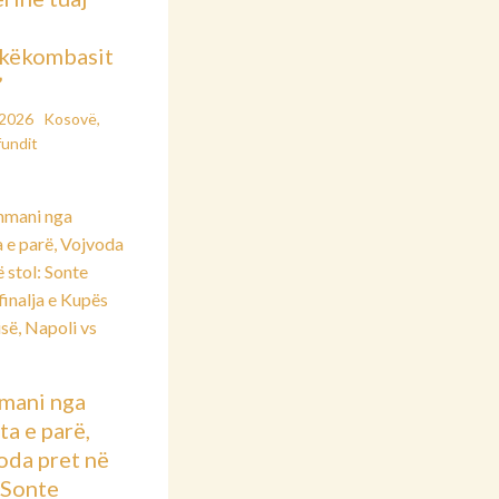
këkombasit
”
/2026
Kosovë
,
fundit
mani nga
ta e parë,
oda pret në
: Sonte