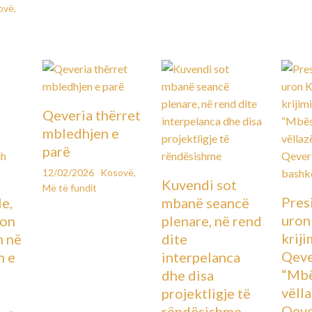
ovë
,
Qeveria thërret
mbledhjen e
parë
12/02/2026
Kosovë
,
Kuvendi sot
Më të fundit
Pres
le,
mbanë seancë
uron
lon
plenare, në rend
kriji
n në
dite
Qeve
n e
interpelanca
“Mbë
dhe disa
vëll
projektligje të
Qeve
rëndësishme