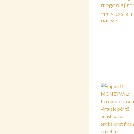
tregon gjith
11/02/2026
Bot
të fundit