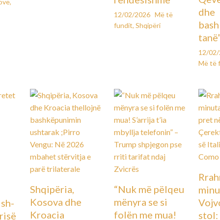
ovë
,
dhe
12/02/2026
Më të
bash
fundit
,
Shqipëri
tanë
12/02
Më të 
Rrah
Shqipëria,
“Nuk më pëlqeu
minu
Kosova dhe
mënyra se si
Vojv
Ish-
Kroacia
folën me mua!
stol
urisë