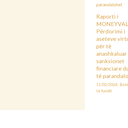
Raporti i
MONEYVAL
Përdorimi i
aseteve virt
për të
anashkaluar
sanksionet
financiare d
të parandal
11/02/2026
Bot
të fundit