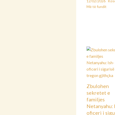
12/02/2026
Kos
Më të fundit
Zbulohen
sekretet e
familjes
Netanyahu: 
oficeri i sig