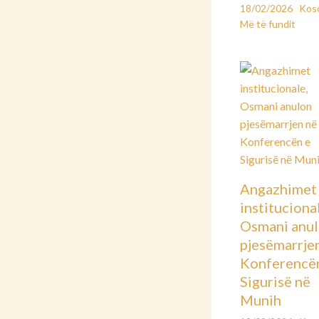
18/02/2026
Kos
Më të fundit
Angazhimet
instituciona
Osmani anu
pjesëmarrje
Konferencë
Sigurisë në
Munih