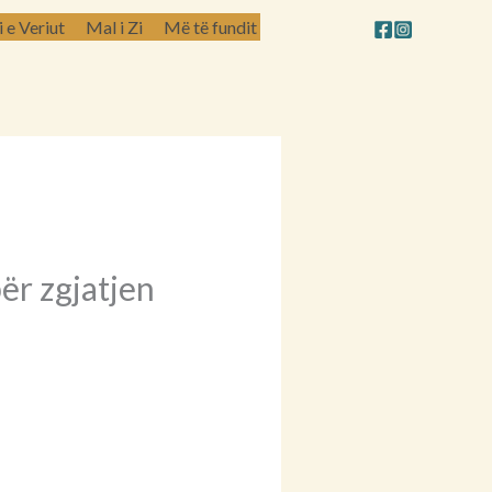
e Veriut
Mal i Zi
Më të fundit
ër zgjatjen