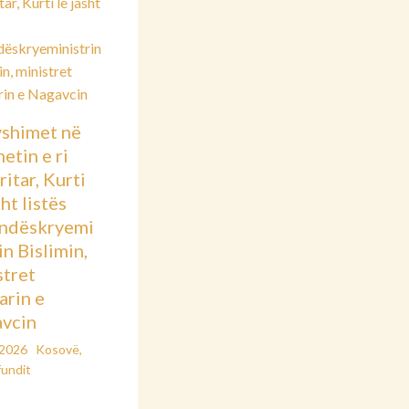
shimet në
etin e ri
itar, Kurti
sht listës
ndëskryemi
in Bislimin,
stret
arin e
vcin
/2026
Kosovë
,
fundit