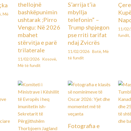
thellojnë
S’arrija t’ia
Çere
çka
bashkëpunimin
mbyllja
Kupës
ë
,
Më
ushtarak ;Pirro
telefonin” –
Napo
Vengu: Në 2026
Trump shpjegon
11/02
mbahet
pse rriti tarifat
fundit
,
stërvitja e parë
ndaj Zvicrës
trilaterale
11/02/2026
Botë
,
Më
të fundit
11/02/2026
Kosovë
,
Më të fundit
Fotografia e