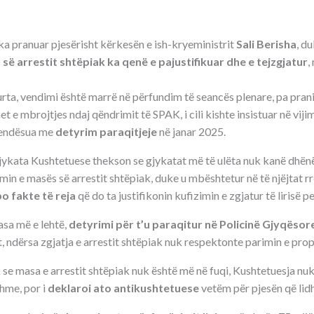
a pranuar pjesërisht kërkesën e ish-kryeministrit
Sali Berisha
, d
së arrestit shtëpiak ka qenë e pajustifikuar dhe e tejzgjatur
,
rta, vendimi është marrë në përfundim të seancës plenare, pa prani
 e mbrojtjes ndaj qëndrimit të SPAK, i cili kishte insistuar në vijim
vendësua me
detyrim paraqitjeje
në janar 2025.
Gjykata Kushtetuese thekson se gjykatat më të ulëta nuk kanë dhën
imin e masës së arrestit shtëpiak, duke u mbështetur në të njëjtat rr
o fakte të reja
që do ta justifikonin kufizimin e zgjatur të lirisë p
asa më e lehtë,
detyrimi për t’u paraqitur në Policinë Gjyqësor
t, ndërsa zgjatja e arrestit shtëpiak nuk respektonte parimin e prop
se masa e arrestit shtëpiak nuk është më në fuqi, Kushtetuesja nuk
hme, por i
deklaroi ato antikushtetuese
vetëm për pjesën që lidh