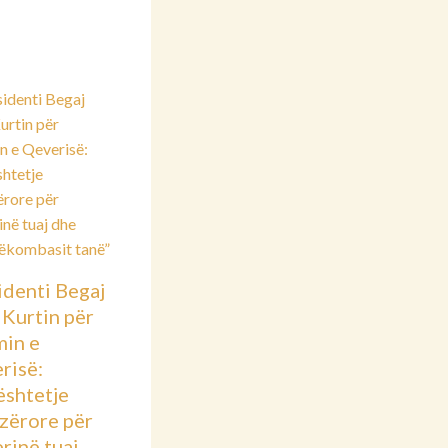
identi Begaj
 Kurtin për
min e
risë:
shtetje
azërore për
rinë tuaj