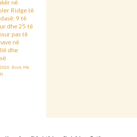
kër në
ler Ridge të
dasë: 9 të
ur dhe 25 të
osur pas të
nave në
llë dhe
së
/2026
Botë
,
Më
it