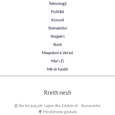
Teknologji
Politikë
Kosovë
Shëndetësi
Shqipëri
Botë
Maqedoni e Veriut
Mal i Zi
Më të fundit
Rreth nesh
📰 Burimi juaj për Lajme dhe Edukim të Besueshëm
🌍 Përditësime globale