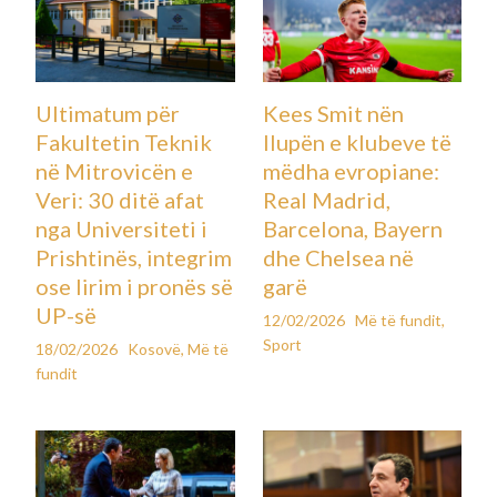
Ultimatum për
Kees Smit nën
Fakultetin Teknik
llupën e klubeve të
në Mitrovicën e
mëdha evropiane:
Veri: 30 ditë afat
Real Madrid,
nga Universiteti i
Barcelona, Bayern
Prishtinës, integrim
dhe Chelsea në
ose lirim i pronës së
garë
UP-së
12/02/2026
Më të fundit
,
Sport
18/02/2026
Kosovë
,
Më të
fundit