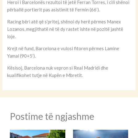
Heroi i Barcelonës rezultoi të jetë Ferran Torres, i cili shënoi
përballë portierit pas asistimit të Fermin (66’).
Racing bëri atë që s’pritej, shënoi dy herë përmes Manex
Lozanos, megjithatë në të dy rastet ishte në pozitë jashtë
loje.
Krejt në fund, Barcelona e vulosi fitoren përmes Lamine
Yamal (90+5′).
Kësisoj, Barcelona nuk vepron si Real Madridi dhe
kualifikohet tutje në Kupën e Mbretit.
Postime të ngjashme