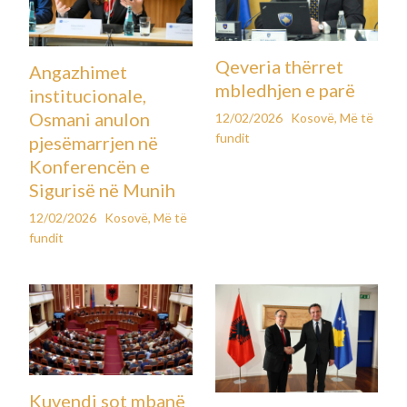
Qeveria thërret
Angazhimet
mbledhjen e parë
institucionale,
Osmani anulon
12/02/2026
Kosovë
,
Më të
fundit
pjesëmarrjen në
Konferencën e
Sigurisë në Munih
12/02/2026
Kosovë
,
Më të
fundit
Kuvendi sot mbanë