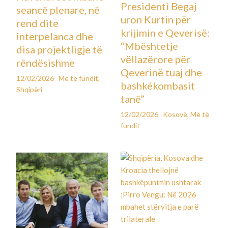
Presidenti Begaj
seancë plenare, në
uron Kurtin për
rend dite
krijimin e Qeverisë:
interpelanca dhe
“Mbështetje
disa projektligje të
vëllazërore për
rëndësishme
Qeverinë tuaj dhe
12/02/2026
Më të fundit
,
bashkëkombasit
Shqipëri
tanë”
12/02/2026
Kosovë
,
Më të
fundit