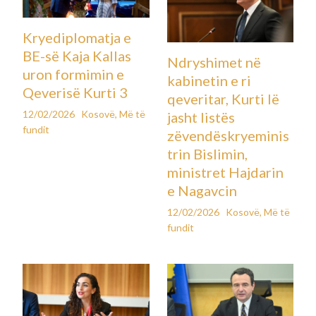
Kryediplomatja e
BE-së Kaja Kallas
Ndryshimet në
uron formimin e
kabinetin e ri
Qeverisë Kurti 3
qeveritar, Kurti lë
12/02/2026
Kosovë
,
Më të
jasht listës
fundit
zëvendëskryeminis
trin Bislimin,
ministret Hajdarin
e Nagavcin
12/02/2026
Kosovë
,
Më të
fundit