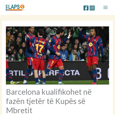
Skip
to
content
Barcelona kualifikohet në
fazën tjetër të Kupës së
Mbretit