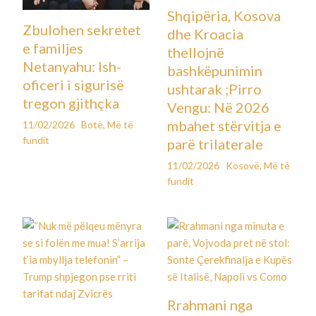
Shqipëria, Kosova
Zbulohen sekretet
dhe Kroacia
e familjes
thellojnë
Netanyahu: Ish-
bashkëpunimin
oficeri i sigurisë
ushtarak ;Pirro
tregon gjithçka
Vengu: Në 2026
mbahet stërvitja e
11/02/2026
Botë
,
Më të
fundit
parë trilaterale
11/02/2026
Kosovë
,
Më të
fundit
Rrahmani nga