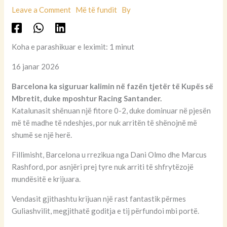
Leave a Comment
Më të fundit
By
Koha e parashikuar e leximit: 1 minut
16 janar 2026
Barcelona ka siguruar kalimin në fazën tjetër të Kupës së
Mbretit, duke mposhtur Racing Santander.
Katalunasit shënuan një fitore 0-2, duke dominuar në pjesën
më të madhe të ndeshjes, por nuk arritën të shënojnë më
shumë se një herë.
Fillimisht, Barcelona u rrezikua nga Dani Olmo dhe Marcus
Rashford, por asnjëri prej tyre nuk arriti të shfrytëzojë
mundësitë e krijuara.
Vendasit gjithashtu krijuan një rast fantastik përmes
Guliashvilit, megjithatë goditja e tij përfundoi mbi portë.