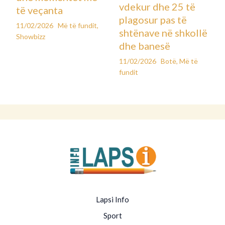
vdekur dhe 25 të
të veçanta
plagosur pas të
11/02/2026
Më të fundit
,
shtënave në shkollë
Showbizz
dhe banesë
11/02/2026
Botë
,
Më të
fundit
Lapsi Info
Sport