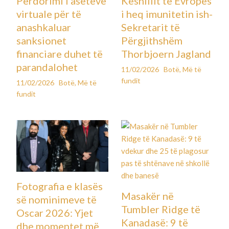
Përdorimi i aseteve
Këshillit të Evropës
virtuale për të
i heq imunitetin ish-
anashkaluar
Sekretarit të
sanksionet
Përgjithshëm
financiare duhet të
Thorbjoern Jagland
parandalohet
11/02/2026
Botë
,
Më të
fundit
11/02/2026
Botë
,
Më të
fundit
Fotografia e klasës
Masakër në
së nominimeve të
Tumbler Ridge të
Oscar 2026: Yjet
Kanadasë: 9 të
dhe momentet më