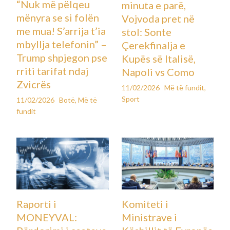
“Nuk më pëlqeu
minuta e parë,
mënyra se si folën
Vojvoda pret në
me mua! S’arrija t’ia
stol: Sonte
mbyllja telefonin” –
Çerekfinalja e
Trump shpjegon pse
Kupës së Italisë,
rriti tarifat ndaj
Napoli vs Como
Zvicrës
11/02/2026
Më të fundit
,
Sport
11/02/2026
Botë
,
Më të
fundit
Raporti i
Komiteti i
MONEYVAL:
Ministrave i