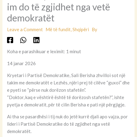
im do të zgjidhet nga vetë
demokratët
Leave a Comment
Më të fundit
,
Shqipëri
By
Koha e parashikuar e leximit: 1 minut
14 janar 2026
Kryetari i Partisë Demokratike, Sali Berisha zhvilloi sot një
takim me demokratët e Lezhës, njëri prej të cilëve “guxoi” dhe
e pyeti se “përse nuk dorëzon stafetën”.
“Doktor, kaq e vështirë është të dorëzosh stafetën?”, ishte
pyetja e demokratit, për të cilin Berisha e pati një përgjigje.
Ai tha se pasardhësi i tij nuk do jetë kurrë djali apo vajza, por
lideri i Partisë Demokratike do të zgjidhet nga vetë
demokratët.