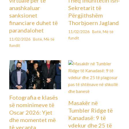
virtuale për të
i heq imunitetin ish-
anashkaluar
Sekretarit të
sanksionet
Përgjithshëm
financiare duhet të
Thorbjoern Jagland
parandalohet
11/02/2026
Botë
,
Më të
fundit
11/02/2026
Botë
,
Më të
fundit
Fotografia e klasës
Masakër në
së nominimeve të
Tumbler Ridge të
Oscar 2026: Yjet
Kanadasë: 9 të
dhe momentet më
vdekur dhe 25 të
të veçanta