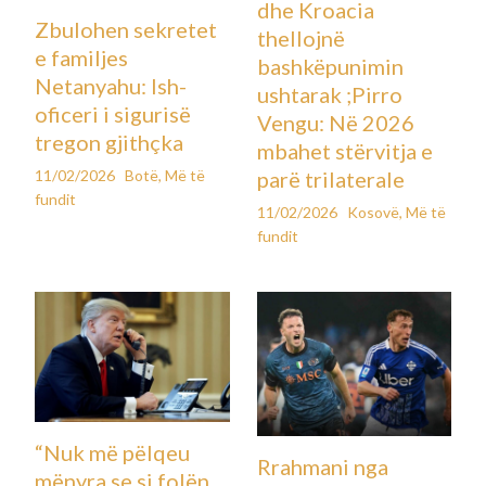
dhe Kroacia
Zbulohen sekretet
thellojnë
e familjes
bashkëpunimin
Netanyahu: Ish-
ushtarak ;Pirro
oficeri i sigurisë
Vengu: Në 2026
tregon gjithçka
mbahet stërvitja e
11/02/2026
Botë
,
Më të
parë trilaterale
fundit
11/02/2026
Kosovë
,
Më të
fundit
“Nuk më pëlqeu
Rrahmani nga
mënyra se si folën