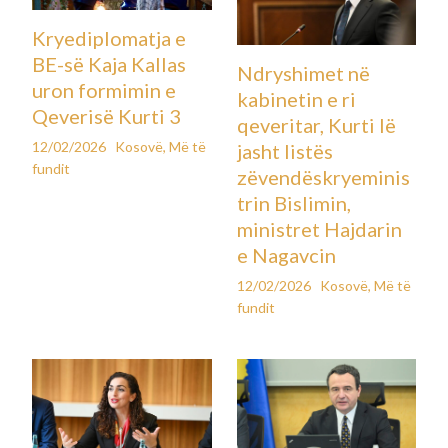
Kryediplomatja e
BE-së Kaja Kallas
Ndryshimet në
uron formimin e
kabinetin e ri
Qeverisë Kurti 3
qeveritar, Kurti lë
12/02/2026
Kosovë
,
Më të
jasht listës
fundit
zëvendëskryeminis
trin Bislimin,
ministret Hajdarin
e Nagavcin
12/02/2026
Kosovë
,
Më të
fundit