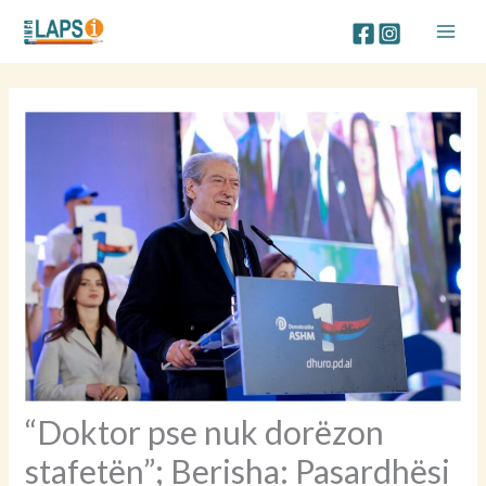
Skip
to
content
“Doktor pse nuk dorëzon
stafetën”; Berisha: Pasardhësi