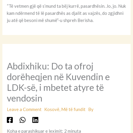
“Të vetmen gjë që s’mund ta bëj kurrë, pasardhësin. Jo, jo. Nuk
kam ndërmend të lë pasardhës as djalit as vajzës, do zgjidhni
ju atë që besoni më shumë”-u shpreh Berisha.
Abdixhiku: Do ta ofroj
dorëheqjen në Kuvendin e
LDK-së, i mbetet atyre të
vendosin
Leave a Comment
Kosovë
,
Më të fundit
By
Koha e parashikuar e leximit: 2 minuta