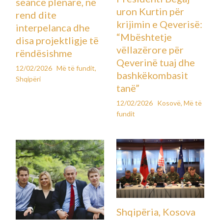
seancë plenare, në
uron Kurtin për
rend dite
krijimin e Qeverisë:
interpelanca dhe
“Mbështetje
disa projektligje të
vëllazërore për
rëndësishme
Qeverinë tuaj dhe
12/02/2026
Më të fundit
,
bashkëkombasit
Shqipëri
tanë”
12/02/2026
Kosovë
,
Më të
fundit
Shqipëria, Kosova