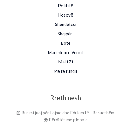
Politikë
Kosovë
Shëndetësi
Shqipëri
Botë
Maqedoni e Veriut
Mal i Zi
Më të fundit
Rreth nesh
📰 Burimi juaj për Lajme dhe Edukim të Besueshëm
🌍 Përditësime globale