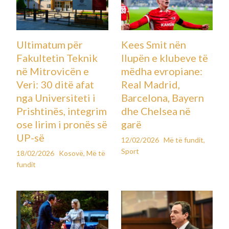
Ultimatum për
Kees Smit nën
Fakultetin Teknik
llupën e klubeve të
në Mitrovicën e
mëdha evropiane:
Veri: 30 ditë afat
Real Madrid,
nga Universiteti i
Barcelona, Bayern
Prishtinës, integrim
dhe Chelsea në
ose lirim i pronës së
garë
UP-së
12/02/2026
Më të fundit
,
Sport
18/02/2026
Kosovë
,
Më të
fundit