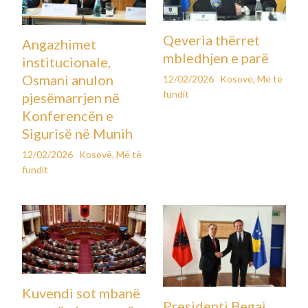
Qeveria thërret
Angazhimet
mbledhjen e parë
institucionale,
Osmani anulon
12/02/2026
Kosovë
,
Më të
fundit
pjesëmarrjen në
Konferencën e
Sigurisë në Munih
12/02/2026
Kosovë
,
Më të
fundit
Kuvendi sot mbanë
Presidenti Begaj