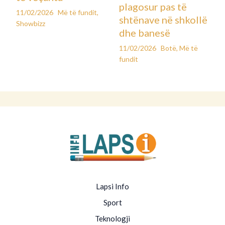
plagosur pas të
11/02/2026
Më të fundit
,
shtënave në shkollë
Showbizz
dhe banesë
11/02/2026
Botë
,
Më të
fundit
Lapsi Info
Sport
Teknologji