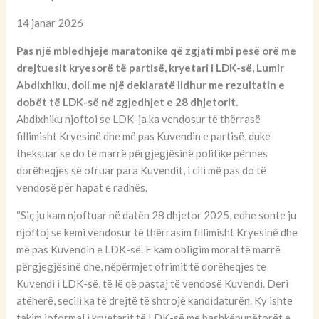
14 janar 2026
Pas një mbledhjeje maratonike që zgjati mbi pesë orë me
drejtuesit kryesorë të partisë, kryetari i LDK-së, Lumir
Abdixhiku, doli me një deklaratë lidhur me rezultatin e
dobët të LDK-së në zgjedhjet e 28 dhjetorit.
Abdixhiku njoftoi se LDK-ja ka vendosur të thërrasë
fillimisht Kryesinë dhe më pas Kuvendin e partisë, duke
theksuar se do të marrë përgjegjësinë politike përmes
dorëheqjes së ofruar para Kuvendit, i cili më pas do të
vendosë për hapat e radhës.
“Siç ju kam njoftuar në datën 28 dhjetor 2025, edhe sonte ju
njoftoj se kemi vendosur të thërrasim fillimisht Kryesinë dhe
më pas Kuvendin e LDK-së. E kam obligim moral të marrë
përgjegjësinë dhe, nëpërmjet ofrimit të dorëheqjes te
Kuvendi i LDK-së, të lë që pastaj të vendosë Kuvendi. Deri
atëherë, secili ka të drejtë të shtrojë kandidaturën. Ky ishte
takim joformal i kryetarit të LDK-së me bashkëpunëtorët e