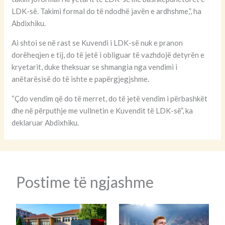
LDK-së. Takimi formal do të ndodhë javën e ardhshme,”, ha
Abdixhiku.
Ai shtoi se në rast se Kuvendi i LDK-së nuk e pranon
dorëheqjen e tij, do të jetë i obliguar të vazhdojë detyrën e
kryetarit, duke theksuar se shmangia nga vendimi i
anëtarësisë do të ishte e papërgjegjshme.
“Çdo vendim që do të merret, do të jetë vendim i përbashkët
dhe në përputhje me vullnetin e Kuvendit të LDK-së”, ka
deklaruar Abdixhiku.
Postime të ngjashme