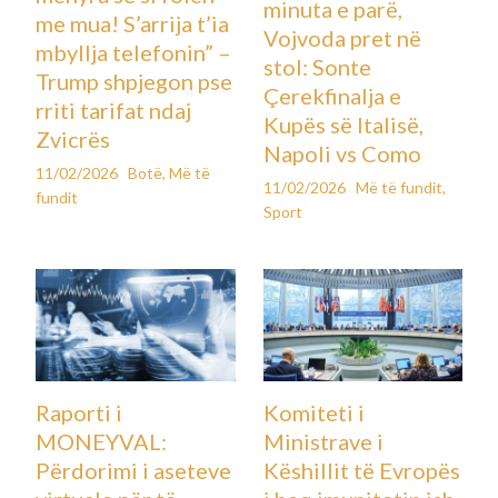
minuta e parë,
me mua! S’arrija t’ia
Vojvoda pret në
mbyllja telefonin” –
stol: Sonte
Trump shpjegon pse
Çerekfinalja e
rriti tarifat ndaj
Kupës së Italisë,
Zvicrës
Napoli vs Como
11/02/2026
Botë
,
Më të
11/02/2026
Më të fundit
,
fundit
Sport
Raporti i
Komiteti i
MONEYVAL:
Ministrave i
Përdorimi i aseteve
Këshillit të Evropës