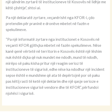
një qëndrim zyrtarë të institucioneve të Kosovës në lidhje me
këtë çështje”, shtoi ai.
Pa një deklaratë zyrtare, veçanërisht nga KFOR-i, çdo
pretendim për praninë e dronëve mbetet në fazën e
spekulimeve.
“Pa një informatë zyrtare nga institucionet e Kosovës në
veçanti KFOR gjithçka mbetet në fazën spekulimeve. Nëse
kanë qenë vërtetë në territorin e Kosovës është një lëshim
nuk është diçka që nuk mundet me ndodh, mund të ndodh,
mirëpo së paku kisha pritur një reagim serioz të
institucioneve të sigurisë, edhe nëse ka ndodhur një incident
sepse është e mundshme që ata të depërtojnë por së paku
pas këtij rasti të ketë një deklarim dhe një qasje serioze e
institucioneve sigurisë vendore dhe të KFOR”, përfundoi
njohësi i sigurisë.