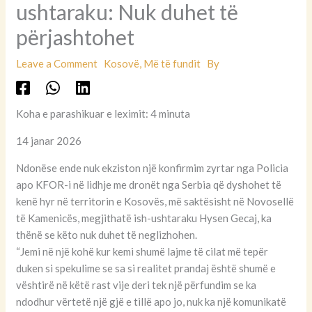
ushtaraku: Nuk duhet të
përjashtohet
Leave a Comment
Kosovë
,
Më të fundit
By
Koha e parashikuar e leximit: 4 minuta
14 janar 2026
Ndonëse ende nuk ekziston një konfirmim zyrtar nga Policia
apo KFOR-i në lidhje me dronët nga Serbia që dyshohet të
kenë hyr në territorin e Kosovës, më saktësisht në Novosellë
të Kamenicës, megjithatë ish-ushtaraku Hysen Gecaj, ka
thënë se këto nuk duhet të neglizhohen.
“Jemi në një kohë kur kemi shumë lajme të cilat më tepër
duken si spekulime se sa si realitet prandaj është shumë e
vështirë në këtë rast vije deri tek një përfundim se ka
ndodhur vërtetë një gjë e tillë apo jo, nuk ka një komunikatë