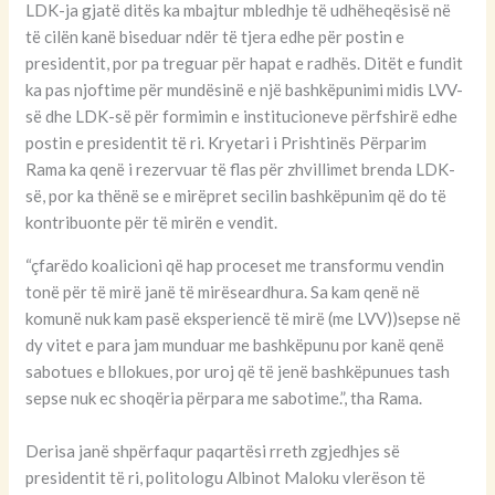
LDK-ja gjatë ditës ka mbajtur mbledhje të udhëheqësisë në
të cilën kanë biseduar ndër të tjera edhe për postin e
presidentit, por pa treguar për hapat e radhës. Ditët e fundit
ka pas njoftime për mundësinë e një bashkëpunimi midis LVV-
së dhe LDK-së për formimin e institucioneve përfshirë edhe
postin e presidentit të ri. Kryetari i Prishtinës Përparim
Rama ka qenë i rezervuar të flas për zhvillimet brenda LDK-
së, por ka thënë se e mirëpret secilin bashkëpunim që do të
kontribuonte për të mirën e vendit.
“çfarëdo koalicioni që hap proceset me transformu vendin
tonë për të mirë janë të mirëseardhura. Sa kam qenë në
komunë nuk kam pasë eksperiencë të mirë (me LVV))sepse në
dy vitet e para jam munduar me bashkëpunu por kanë qenë
sabotues e bllokues, por uroj që të jenë bashkëpunues tash
sepse nuk ec shoqëria përpara me sabotime.”, tha Rama.
Derisa janë shpërfaqur paqartësi rreth zgjedhjes së
presidentit të ri, politologu Albinot Maloku vlerëson të