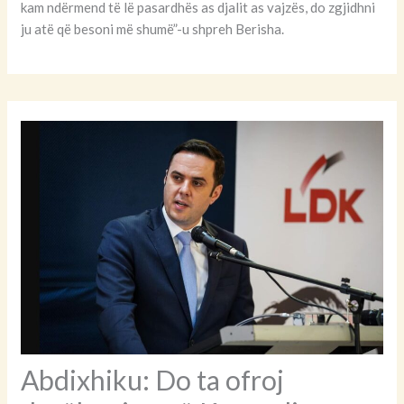
kam ndërmend të lë pasardhës as djalit as vajzës, do zgjidhni
ju atë që besoni më shumë”-u shpreh Berisha.
Abdixhiku: Do ta ofroj