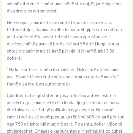
shumë diferencë. Jemi shumë më të shtrenjtë”, janë shprehur
disa drejtues automjetesh.
Në Evropë, çmim më të shtrenjtë të naftës e ka Zvicra,
Lihtenshtejni, Danimarka dhe Islanda. Shqipëria, e renditur e
pesta ndërkohë le pas shtete si Irlanda apo Monako e
njerëzve më të pasur të botës. Në botë është Hong-Kongu
shteti me çmimin më të lartë për një litër naftë, mbi 3.56
dollarë.
“Na ka ikur truri. Janë rritur çmimet. Nuk është e këndshme
po… Shumë të shtrenjta në krahasim me rrogat që marrim”,
thanë disa drejtues automjetesh.
Çdo litër naftë që shitet në pikat e karburanteve është e
përbërë nga çmimi me të cilin lënda djegëse blihet në bursa
dhe taksat e tarifat që aplikohen nga qeveria. Në bursë,
çmimi i naftës së papërpunuar ka rënë në 689 dollarë për ton,
nga 750 që ishte një muaj më parë. Po ashtu, dollari vijon të
zhvlerësohet. Çmimet e karburanteve rrjedhimisht do duhej