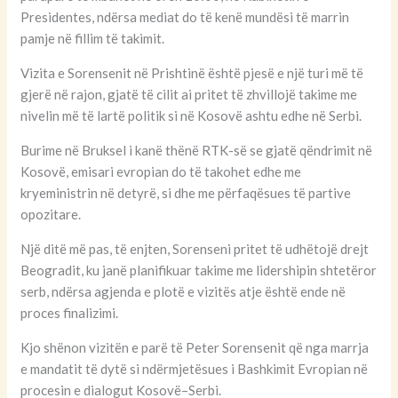
Presidentes, ndërsa mediat do të kenë mundësi të marrin
pamje në fillim të takimit.
Vizita e Sorensenit në Prishtinë është pjesë e një turi më të
gjerë në rajon, gjatë të cilit ai pritet të zhvillojë takime me
nivelin më të lartë politik si në Kosovë ashtu edhe në Serbi.
Burime në Bruksel i kanë thënë RTK-së se gjatë qëndrimit në
Kosovë, emisari evropian do të takohet edhe me
kryeministrin në detyrë, si dhe me përfaqësues të partive
opozitare.
Një ditë më pas, të enjten, Sorenseni pritet të udhëtojë drejt
Beogradit, ku janë planifikuar takime me lidershipin shtetëror
serb, ndërsa agjenda e plotë e vizitës atje është ende në
proces finalizimi.
Kjo shënon vizitën e parë të Peter Sorensenit që nga marrja
e mandatit të dytë si ndërmjetësues i Bashkimit Evropian në
procesin e dialogut Kosovë–Serbi.