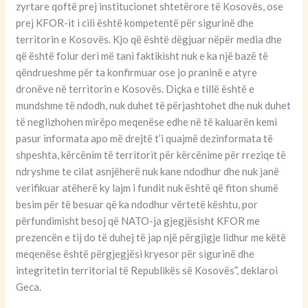
zyrtare qoftë prej institucionet shtetërore të Kosovës, ose
prej KFOR-it i cili është kompetentë për sigurinë dhe
territorin e Kosovës. Kjo që është dëgjuar nëpër media dhe
që është folur deri më tani faktikisht nuk e ka një bazë të
qëndrueshme për ta konfirmuar ose jo praninë e atyre
dronëve në territorin e Kosovës. Diçka e tillë është e
mundshme të ndodh, nuk duhet të përjashtohet dhe nuk duhet
të neglizhohen mirëpo meqenëse edhe në të kaluarën kemi
pasur informata apo më drejtë t’i quajmë dezinformata të
shpeshta, kërcënim të territorit për kërcënime për rreziqe të
ndryshme te cilat asnjëherë nuk kane ndodhur dhe nuk janë
verifikuar atëherë ky lajm i fundit nuk është që fiton shumë
besim për të besuar që ka ndodhur vërtetë kështu, por
përfundimisht besoj që NATO-ja gjegjësisht KFOR me
prezencën e tij do të duhej të jap një përgjigje lidhur me këtë
meqenëse është përgjegjësi kryesor për sigurinë dhe
integritetin territorial të Republikës së Kosovës”, deklaroi
Geca.