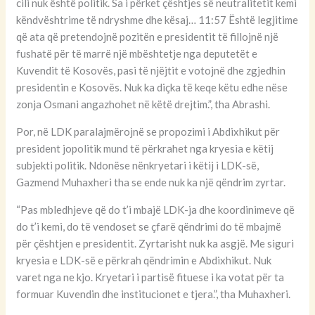
cili nuk është politik. Sa i përket çështjes së neutralitetit kemi
këndvështrime të ndryshme dhe kësaj… 11:57 Është legjitime
që ata që pretendojnë pozitën e presidentit të fillojnë një
fushatë për të marrë një mbështetje nga deputetët e
Kuvendit të Kosovës, pasi të njëjtit e votojnë dhe zgjedhin
presidentin e Kosovës. Nuk ka diçka të keqe këtu edhe nëse
zonja Osmani angazhohet në këtë drejtim.”, tha Abrashi.
Por, në LDK paralajmërojnë se propozimi i Abdixhikut për
president jopolitik mund të përkrahet nga kryesia e këtij
subjekti politik. Ndonëse nënkryetari i këtij i LDK-së,
Gazmend Muhaxheri tha se ende nuk ka një qëndrim zyrtar.
“Pas mbledhjeve që do t’i mbajë LDK-ja dhe koordinimeve që
do t’i kemi, do të vendoset se çfarë qëndrimi do të mbajmë
për çështjen e presidentit. Zyrtarisht nuk ka asgjë. Me siguri
kryesia e LDK-së e përkrah qëndrimin e Abdixhikut. Nuk
varet nga ne kjo. Kryetari i partisë fituese i ka votat për ta
formuar Kuvendin dhe institucionet e tjera.”, tha Muhaxheri.