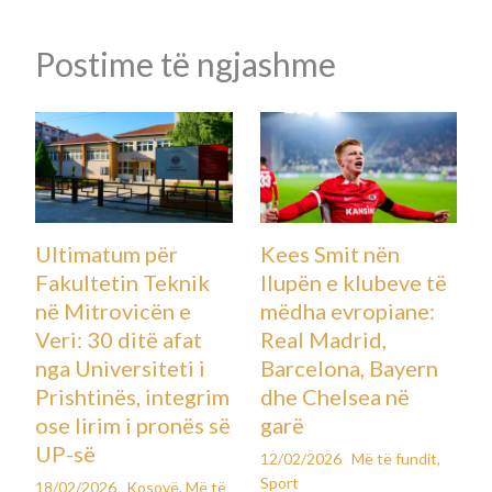
Temperaturat për sot, e martë
Leave a Comment
Kosovë
,
Më të fundit
By
Koha e parashikuar e leximit: 1 minut
14 janar 2026
Sot, kryeqendrat shqiptare pritet të përshkohen nga mot me