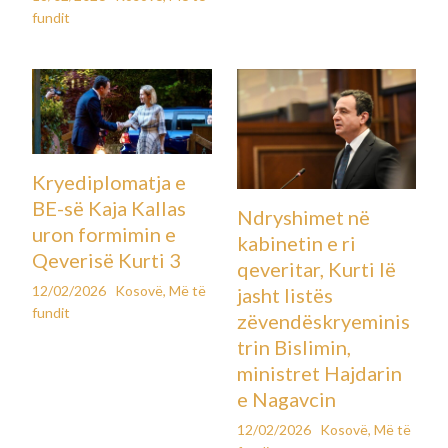
vranësira e intervale kohore me diell. Vende-vende mund të
ketë reshje të dobëta kryesisht bore, por asgjë konkrete.
Temperaturat do të shënojnë rritje në tërë rajonin.
Erëra pritet të ketë kryesisht nga jugperëndimi që do të
ndikojnë në rritjen e temperaturave dhe largimin e acarit
polar.
Minimalja po zbret deri në -10 gradë Celsius, kurse
maksimale nesër gjatë ditës pritet të arrijë deri në 6 gradë
Celsius.
Ditëve të ardhshme pritet mot kryesisht stabil, me vranësira
të shpeshta lokale e kthjellime po ashtu të shpeshta.
Temperaturat maksimale do të shënojnë rritje pak mbi vlerat
mesatare për këtë periudhë kohore, ndërsa netëve dhe
mëngjeseve pritet acar kryesisht i lehtë. Në disa lugina mund
të ketë mjegull, ndërsa reshjet atmosferike do të jenë të
pakta dhe të izoluara.