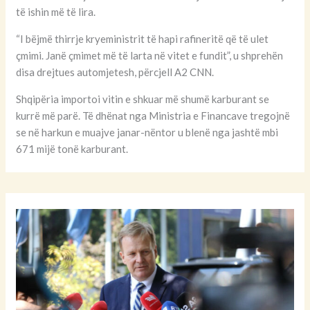
të ishin më të lira.
“I bëjmë thirrje kryeministrit të hapi rafineritë që të ulet
çmimi. Janë çmimet më të larta në vitet e fundit”, u shprehën
disa drejtues automjetesh, përcjell A2 CNN.
Shqipëria importoi vitin e shkuar më shumë karburant se
kurrë më parë. Të dhënat nga Ministria e Financave tregojnë
se në harkun e muajve janar-nëntor u blenë nga jashtë mbi
671 mijë tonë karburant.