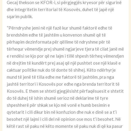
Gecaj thekson se KFOR-i, si përgjegjës kryesor për sigurinë
dhe integritetin territorial të Kosovës, duhet të japë një
sqarim publik.
“Përndryshe jemi në një fazë kur shumë faktorë edhe të
brendshëm edhe të jashtëm u konvenon shumë që të
përhapim dezinformata për qëllime të ndryshme për të
tërhequr vëmendje prej shumë ngjarjeve tjera të cilat janë më
e rendësi se kjo por që ne lajm i tillë shpesh tërheq vëmendjen
në drejtim të kundërt prej asaj që një pushtet ose një klasë e
caktuar politike nuk do të donte të shihej. Këto ndërhyrje
mund të jenë të tilla edhe me faktorë të jashtëm, pra nga
jashtë territori i Kosovës por edhe nga brenda territorit të
Kosovës. E them se shteti gjegjësisht përfaqësuesit e shtetit
do të duhej të ishin shumë serioz në deklarime të tyre
shpeshherë për shkak se kjo më vonë e humb besimin e
qytetarit i cili dikur bin në konfuzion dhe nuk e dinë se a t’i
besohet një lajmi i cili del në opinion ose mos t’i besohet. Në
këtë rast së paku në këto momente së paku nuk di që ka pasur