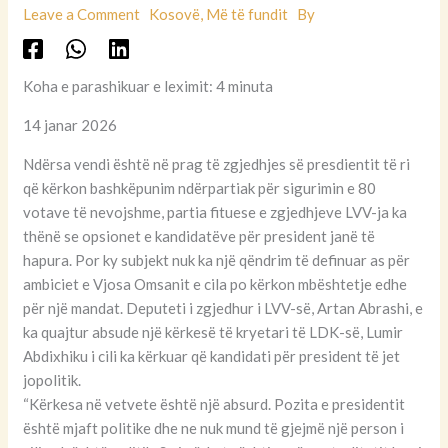
Leave a Comment
Kosovë
,
Më të fundit
By
Koha e parashikuar e leximit: 4 minuta
14 janar 2026
Ndërsa vendi është në prag të zgjedhjes së presdientit të ri
që kërkon bashkëpunim ndërpartiak për sigurimin e 80
votave të nevojshme, partia fituese e zgjedhjeve LVV-ja ka
thënë se opsionet e kandidatëve për president janë të
hapura. Por ky subjekt nuk ka një qëndrim të definuar as për
ambiciet e Vjosa Omsanit e cila po kërkon mbështetje edhe
për një mandat. Deputeti i zgjedhur i LVV-së, Artan Abrashi, e
ka quajtur absude një kërkesë të kryetari të LDK-së, Lumir
Abdixhiku i cili ka kërkuar që kandidati për president të jet
jopolitik.
“Kërkesa në vetvete është një absurd. Pozita e presidentit
është mjaft politike dhe ne nuk mund të gjejmë një person i