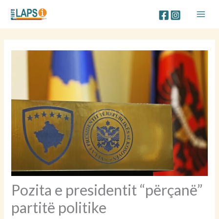
Skip
to
content
Pozita e presidentit “përçanë”
partitë politike