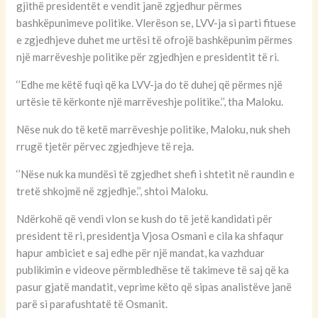
gjithë presidentët e vendit janë zgjedhur përmes
bashkëpunimeve politike. Vlerëson se, LVV-ja si parti fituese
e zgjedhjeve duhet me urtësi të ofrojë bashkëpunim përmes
një marrëveshje politike për zgjedhjen e presidentit të ri.
‘’Edhe me këtë fuqi që ka LVV-ja do të duhej që përmes një
urtësie të kërkonte një marrëveshje politike.’’, tha Maloku.
Nëse nuk do të ketë marrëveshje politike, Maloku, nuk sheh
rrugë tjetër përvec zgjedhjeve të reja.
‘’Nëse nuk ka mundësi të zgjedhet shefi i shtetit në raundin e
tretë shkojmë në zgjedhje.’’, shtoi Maloku.
Ndërkohë që vendi vlon se kush do të jetë kandidati për
president të ri, presidentja Vjosa Osmani e cila ka shfaqur
hapur ambiciet e saj edhe për një mandat, ka vazhduar
publikimin e videove përmbledhëse të takimeve të saj që ka
pasur gjatë mandatit, veprime këto që sipas analistëve janë
parë si parafushtatë të Osmanit.