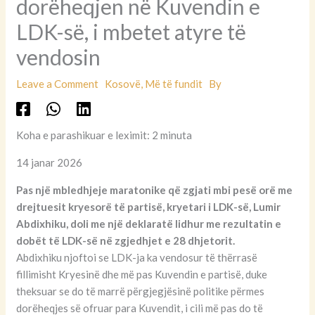
dorëheqjen në Kuvendin e
LDK-së, i mbetet atyre të
vendosin
Leave a Comment
Kosovë
,
Më të fundit
By
Koha e parashikuar e leximit: 2 minuta
14 janar 2026
Pas një mbledhjeje maratonike që zgjati mbi pesë orë me
drejtuesit kryesorë të partisë, kryetari i LDK-së, Lumir
Abdixhiku, doli me një deklaratë lidhur me rezultatin e
dobët të LDK-së në zgjedhjet e 28 dhjetorit.
Abdixhiku njoftoi se LDK-ja ka vendosur të thërrasë
fillimisht Kryesinë dhe më pas Kuvendin e partisë, duke
theksuar se do të marrë përgjegjësinë politike përmes
dorëheqjes së ofruar para Kuvendit, i cili më pas do të