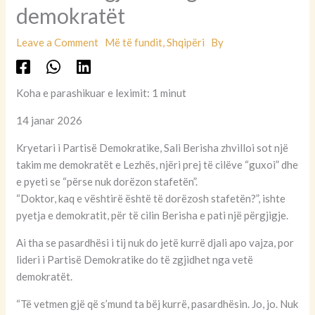
demokratët
Leave a Comment
Më të fundit
,
Shqipëri
By
Koha e parashikuar e leximit: 1 minut
14 janar 2026
Kryetari i Partisë Demokratike, Sali Berisha zhvilloi sot një
takim me demokratët e Lezhës, njëri prej të cilëve “guxoi” dhe
e pyeti se “përse nuk dorëzon stafetën”.
“Doktor, kaq e vështirë është të dorëzosh stafetën?”, ishte
pyetja e demokratit, për të cilin Berisha e pati një përgjigje.
Ai tha se pasardhësi i tij nuk do jetë kurrë djali apo vajza, por
lideri i Partisë Demokratike do të zgjidhet nga vetë
demokratët.
“Të vetmen gjë që s’mund ta bëj kurrë, pasardhësin. Jo, jo. Nuk