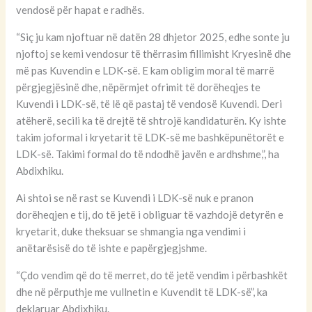
vendosë për hapat e radhës.
“Siç ju kam njoftuar në datën 28 dhjetor 2025, edhe sonte ju
njoftoj se kemi vendosur të thërrasim fillimisht Kryesinë dhe
më pas Kuvendin e LDK-së. E kam obligim moral të marrë
përgjegjësinë dhe, nëpërmjet ofrimit të dorëheqjes te
Kuvendi i LDK-së, të lë që pastaj të vendosë Kuvendi. Deri
atëherë, secili ka të drejtë të shtrojë kandidaturën. Ky ishte
takim joformal i kryetarit të LDK-së me bashkëpunëtorët e
LDK-së. Takimi formal do të ndodhë javën e ardhshme,”, ha
Abdixhiku.
Ai shtoi se në rast se Kuvendi i LDK-së nuk e pranon
dorëheqjen e tij, do të jetë i obliguar të vazhdojë detyrën e
kryetarit, duke theksuar se shmangia nga vendimi i
anëtarësisë do të ishte e papërgjegjshme.
“Çdo vendim që do të merret, do të jetë vendim i përbashkët
dhe në përputhje me vullnetin e Kuvendit të LDK-së”, ka
deklaruar Abdixhiku.