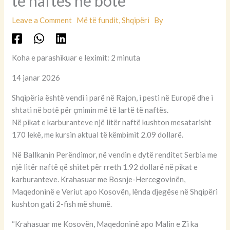
të naftës në botë
Leave a Comment
Më të fundit
,
Shqipëri
By
Koha e parashikuar e leximit: 2 minuta
14 janar 2026
Shqipëria është vendi i parë në Rajon, i pesti në Europë dhe i
shtati në botë për çmimin më të lartë të naftës.
Në pikat e karburanteve një litër naftë kushton mesatarisht
170 lekë, me kursin aktual të këmbimit 2.09 dollarë.
Në Ballkanin Perëndimor, në vendin e dytë renditet Serbia me
një litër naftë që shitet për rreth 1.92 dollarë në pikat e
karburanteve. Krahasuar me Bosnje-Hercegovinën,
Maqedoninë e Veriut apo Kosovën, lënda djegëse në Shqipëri
kushton gati 2-fish më shumë.
“Krahasuar me Kosovën, Maqedoninë apo Malin e Zi ka