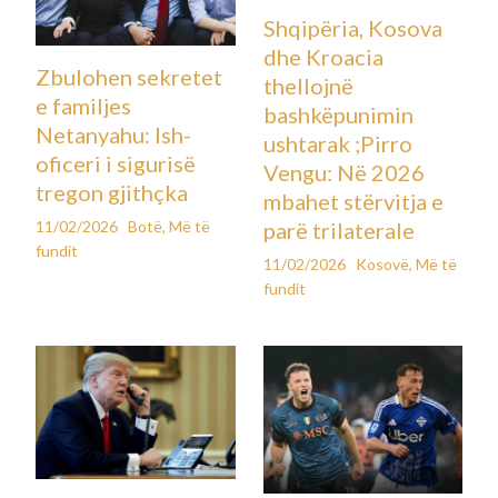
Shqipëria, Kosova
dhe Kroacia
Zbulohen sekretet
thellojnë
e familjes
bashkëpunimin
Netanyahu: Ish-
ushtarak ;Pirro
oficeri i sigurisë
Vengu: Në 2026
tregon gjithçka
mbahet stërvitja e
11/02/2026
Botë
,
Më të
parë trilaterale
fundit
11/02/2026
Kosovë
,
Më të
fundit