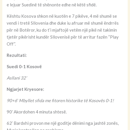
e lejuar Suedinë të shënonte edhe në këtë sfidë.
Kështu Kosova shkon në kuotën e 7 pikëve, 4 më shumë se
vendi i tretë Sllovenia dhe duke iu afruar më shumë ëndrrës
për në Botëror, ku do t’i mjaftojë vetëm një pikë në takimin
tjetër pikërisht kundër Sllovenisë për të arritur fazën “Play
Off”.
Rezultati:
Suedi 0-1 Kosovë
Asllani 32’
Ngjarjet Kryesore:
90+6′ Mbyllet sfida me fitoren historike të Kosovës 0-1!
90′ Akordohen 4 minuta shtesë.
62’ Bardxhi provon me një goditje dënimi nga jashtë zonës,
Muriç kontrollon pa probleme.