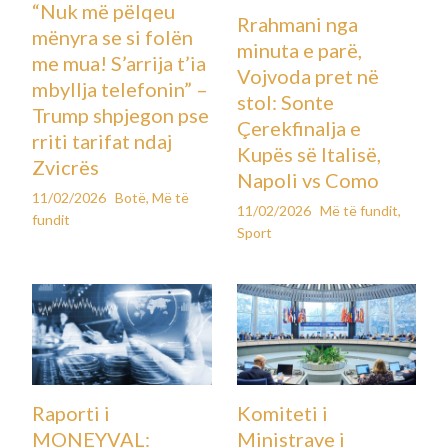
“Nuk më pëlqeu
Rrahmani nga
mënyra se si folën
minuta e parë,
me mua! S’arrija t’ia
Vojvoda pret në
mbyllja telefonin” –
stol: Sonte
Trump shpjegon pse
Çerekfinalja e
rriti tarifat ndaj
Kupës së Italisë,
Zvicrës
Napoli vs Como
11/02/2026
Botë
,
Më të
11/02/2026
Më të fundit
,
fundit
Sport
Raporti i
Komiteti i
MONEYVAL:
Ministrave i