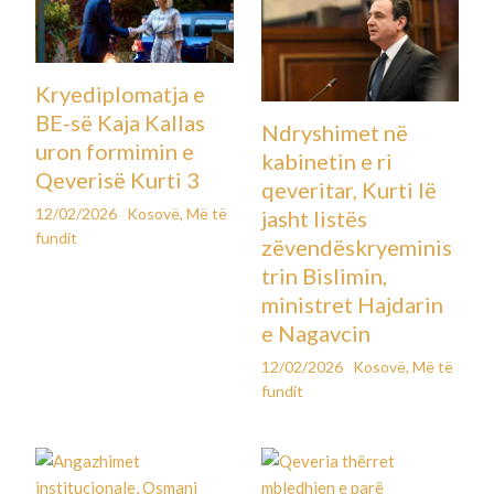
Kryediplomatja e
BE-së Kaja Kallas
Ndryshimet në
uron formimin e
kabinetin e ri
Qeverisë Kurti 3
qeveritar, Kurti lë
12/02/2026
Kosovë
,
Më të
jasht listës
fundit
zëvendëskryeminis
trin Bislimin,
ministret Hajdarin
e Nagavcin
12/02/2026
Kosovë
,
Më të
fundit