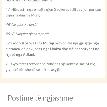
47’ Një pasim nga e majta gjen Gyokeres i cili devijon por çon
topin në duart e Muriç.
46′ Nis pjesa e dytë!
45+3′ Mbyllet pjesa e parë!
32’ Goool Kosova 0-1/ Muriqi provon me një gjuajtje nga
distanca, që devijohet nga Hodza dhe më pas shtyhet në
rrjetë nga Asllani.
21’ Gyokeres rrëzohet në zonë pas një kontakti me Muriç,
gjyqtari bën shenjë se nuk ka asgjë.
Postime të ngjashme