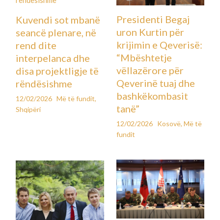
Presidenti Begaj
Kuvendi sot mbanë
uron Kurtin për
seancë plenare, në
krijimin e Qeverisë:
rend dite
“Mbështetje
interpelanca dhe
vëllazërore për
disa projektligje të
Qeverinë tuaj dhe
rëndësishme
bashkëkombasit
12/02/2026
Më të fundit
,
tanë”
Shqipëri
12/02/2026
Kosovë
,
Më të
fundit