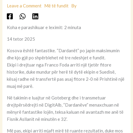
Leave a Comment
Më të fundit
By
Koha e parashikuar e leximit: 2 minuta
14 tetor 2025
Kosova është fantastike. “Dardanët” po japin maksimumin
dhe kjo gjë po shpërblehet në tre ndeshjet e fundit.
Ekipi i drejtuar nga Franco Foda arriti një tjetër fitore
historike, duke mundur për herë të dytë ekipin e Suedisë,
kësaj radhe në transfertë pas asaj fitore 2-0 në Prishtinë një
muaj më parë.
Në takimin e luajtur në Goteberg dhe i transmetuar
drejtpërsëdrejti në DigitAlb, “Dardanëve” menaxchuan në
mënyrë fantastike lojën, teksa kaluan në avantazh me anë të
Fisnik Asllanit në minutën e 32’.
Më pas, ekipi arriti mjaft mirë të ruante rezultatin, duke mos