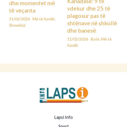
Kanadasë: 9 të
dhe momentet më
vdekur dhe 25 të
të veçanta
plagosur pas të
11/02/2026
Më të fundit
,
shtënave në shkollë
Showbizz
dhe banesë
11/02/2026
Botë
,
Më të
fundit
Lapsi Info
Sport