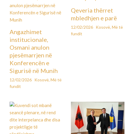
Qeveria thërret
mbledhjen e parë
12/02/2026
Kosovë
,
Më të
Angazhimet
fundit
institucionale,
Osmani anulon
pjesëmarrjen në
Konferencën e
Sigurisë në Munih
12/02/2026
Kosovë
,
Më të
fundit