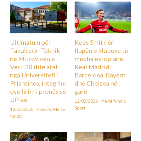
Ultimatum për
Kees Smit nën
Fakultetin Teknik
llupën e klubeve të
në Mitrovicën e
mëdha evropiane:
Veri: 30 ditë afat
Real Madrid,
nga Universiteti i
Barcelona, Bayern
Prishtinës, integrim
dhe Chelsea në
ose lirim i pronës së
garë
UP-së
12/02/2026
Më të fundit
,
Sport
18/02/2026
Kosovë
,
Më të
fundit