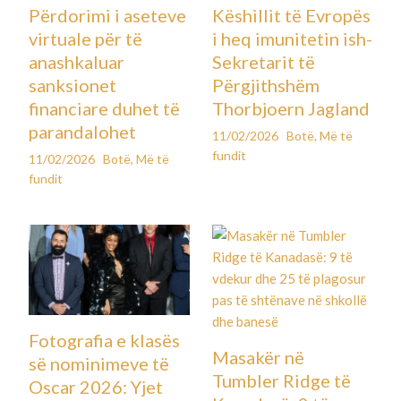
Përdorimi i aseteve
Këshillit të Evropës
virtuale për të
i heq imunitetin ish-
anashkaluar
Sekretarit të
sanksionet
Përgjithshëm
financiare duhet të
Thorbjoern Jagland
parandalohet
11/02/2026
Botë
,
Më të
fundit
11/02/2026
Botë
,
Më të
fundit
Fotografia e klasës
Masakër në
së nominimeve të
Tumbler Ridge të
Oscar 2026: Yjet