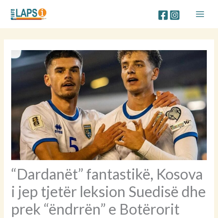
Skip
to
content
“Dardanët” fantastikë, Kosova
i jep tjetër leksion Suedisë dhe
prek “ëndrrën” e Botërorit