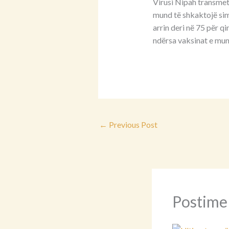
Virusi Nipah transmeto
mund të shkaktojë sim
arrin deri në 75 për q
ndërsa vaksinat e mun
←
Previous Post
Postime