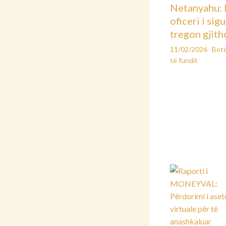
Netanyahu: 
oficeri i sig
tregon gjith
11/02/2026
Bot
të fundit