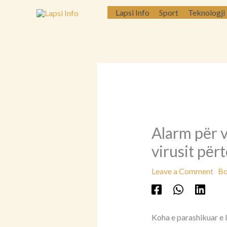
Skip
Lapsi Info
Sport
Teknologji
to
content
Alarm për 
virusit përt
Leave a Comment
Bo
Koha e parashikuar e 