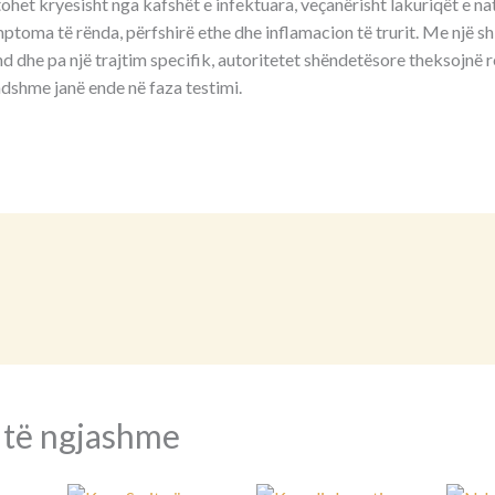
het kryesisht nga kafshët e infektuara, veçanërisht lakuriqët e na
ptoma të rënda, përfshirë ethe dhe inflamacion të trurit. Me një s
ind dhe pa një trajtim specifik, autoritetet shëndetësore theksojnë r
dshme janë ende në faza testimi.
 të ngjashme