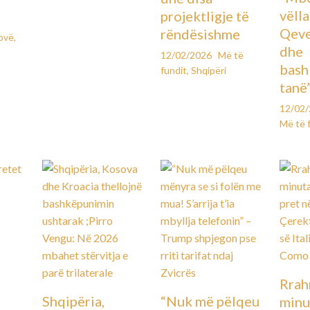
vëll
projektligje të
Qeve
rëndësishme
ovë
,
dhe
12/02/2026
Më të
bash
fundit
,
Shqipëri
tanë
12/02
Më të 
Rrah
Shqipëria,
“Nuk më pëlqeu
minu