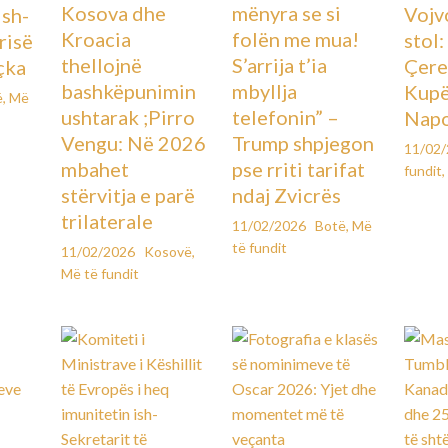
Kosova dhe
mënyra se si
Vojv
Ish-
Kroacia
folën me mua!
stol
urisë
thellojnë
S’arrija t’ia
Çere
çka
bashkëpunimin
mbyllja
Kupës
ë
,
Më
ushtarak ;Pirro
telefonin” –
Napo
Vengu: Në 2026
Trump shpjegon
11/02
mbahet
pse rriti tarifat
fundit
,
stërvitja e parë
ndaj Zvicrës
trilaterale
11/02/2026
Botë
,
Më
të fundit
11/02/2026
Kosovë
,
Më të fundit