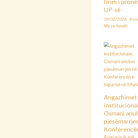
lirim i pronë
UP-së
18/02/2026
Kos
Më të fundit
Angazhimet
instituciona
Osmani anu
pjesëmarrje
Konferencë
Sigurisë në