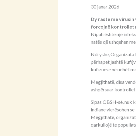
30 janar 2026
Dy raste me virusin 
forcojnë kontrollet 
Nipah është një infeks
natës që ushqehen me f
Ndryshe, Organizata B
përhapet jashtë kufij
kufizuese në udhëtime 
Megjithatë, disa vend
ashpërsuar kontrollet
Sipas OBSH-së, nuk ka 
indiane vlerësohen se
Megjithatë, organizat
qarkullojë te popullat