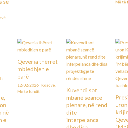
s së
Më të 
ovë
,
Qeveria thërret
mbledhjen e
parë
12/02/2026
Kosovë
,
Kuvendi sot
Më të fundit
Pres
le,
mbanë seancë
uron
lon
plenare, në rend
kriji
n në
dite
Qeve
n e
interpelanca
“Mbë
dhe disa