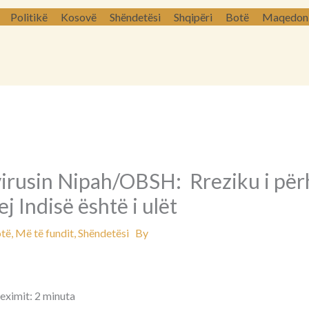
Politikë
Kosovë
Shëndetësi
Shqipëri
Botë
Maqedoni 
virusin Nipah/OBSH: Rreziku i për
ej Indisë është i ulët
të
,
Më të fundit
,
Shëndetësi
By
leximit: 2 minuta