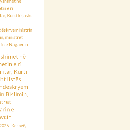
shimet në
etin e ri
itar, Kurti
sht listës
ndëskryemi
in Bislimin,
stret
arin e
vcin
/2026
Kosovë
,