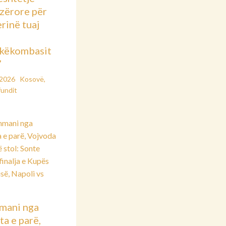
azërore për
rinë tuaj
këkombasit
”
/2026
Kosovë
,
fundit
mani nga
ta e parë,