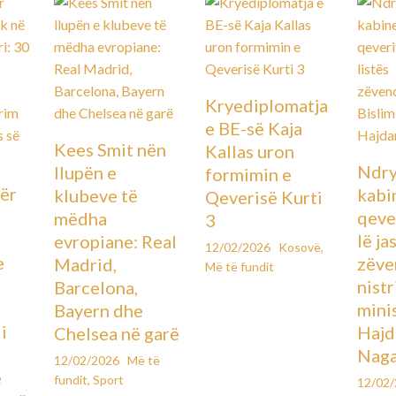
Kryediplomatja
e BE-së Kaja
Kees Smit nën
Kallas uron
Ndry
llupën e
formimin e
ër
kabin
klubeve të
Qeverisë Kurti
qever
mëdha
3
lë ja
evropiane: Real
12/02/2026
Kosovë
,
e
zëve
Madrid,
Më të fundit
ë
nistr
Barcelona,
mini
Bayern dhe
i
Hajd
Chelsea në garë
Naga
12/02/2026
Më të
e
fundit
,
Sport
12/02