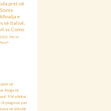
oda pret në
: Sonte
kfinalja e
 së Italisë,
li vs Como
/2026
Më të
Sport