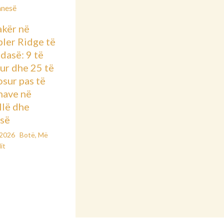
kër në
ler Ridge të
dasë: 9 të
ur dhe 25 të
osur pas të
nave në
llë dhe
së
/2026
Botë
,
Më
it