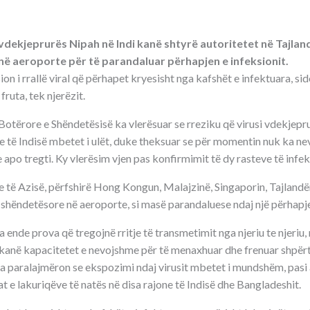
vdekjeprurës Nipah në Indi kanë shtyrë autoritetet në Tajlan
në aeroporte për të parandaluar përhapjen e infeksionit.
ion i rrallë viral që përhapet kryesisht nga kafshët e infektuara, s
ruta, tek njerëzit.
otërore e Shëndetësisë ka vlerësuar se rreziku që virusi vdekjepr
ve të Indisë mbetet i ulët, duke theksuar se për momentin nuk ka n
apo tregti. Ky vlerësim vjen pas konfirmimit të dy rasteve të infekt
e të Azisë, përfshirë Hong Kongun, Malajzinë, Singaporin, Tajland
 shëndetësore në aeroporte, si masë parandaluese ndaj një përhap
ende prova që tregojnë rritje të transmetimit nga njeriu te njeriu,
 kanë kapacitetet e nevojshme për të menaxhuar dhe frenuar shpërth
a paralajmëron se ekspozimi ndaj virusit mbetet i mundshëm, pasi 
at e lakuriqëve të natës në disa rajone të Indisë dhe Bangladeshit.