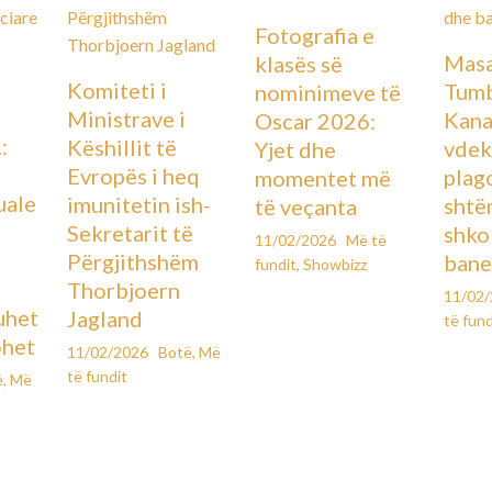
Fotografia e
Masa
klasës së
Komiteti i
Tumb
nominimeve të
Ministrave i
Kana
Oscar 2026:
:
Këshillit të
vdek
Yjet dhe
Evropës i heq
plag
momentet më
uale
imunitetin ish-
shtë
të veçanta
Sekretarit të
shko
11/02/2026
Më të
Përgjithshëm
bane
fundit
,
Showbizz
Thorbjoern
11/02
uhet
Jagland
të fund
ohet
11/02/2026
Botë
,
Më
të fundit
ë
,
Më