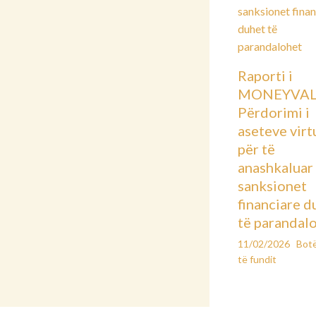
Raporti i
MONEYVAL
Përdorimi i
aseteve virt
për të
anashkaluar
sanksionet
financiare d
të parandal
11/02/2026
Bot
të fundit