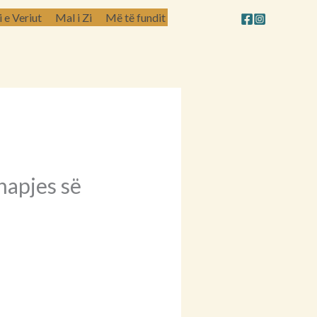
e Veriut
Mal i Zi
Më të fundit
hapjes së