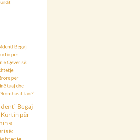
fundit
identi Begaj
 Kurtin për
min e
risë:
shtetje