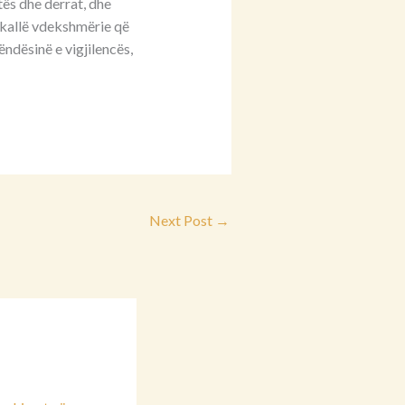
tës dhe derrat, dhe
hkallë vdekshmërie që
ëndësinë e vigjilencës,
Next Post
→