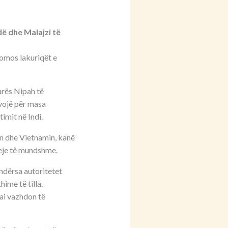
dë dhe Malajzi të
idomos lakuriqët e
urës Nipah të
evojë për masa
imit në Indi.
ën dhe Vietnamin, kanë
jeje të mundshme.
 ndërsa autoritetet
ime të tilla.
ai vazhdon të