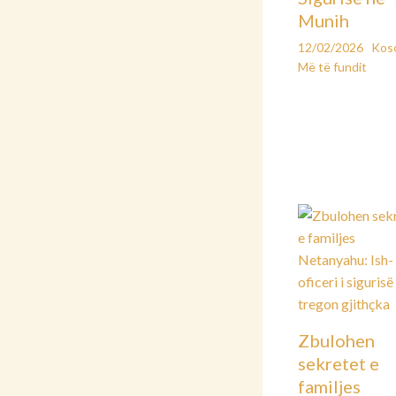
Munih
12/02/2026
Kos
Më të fundit
Zbulohen
sekretet e
familjes