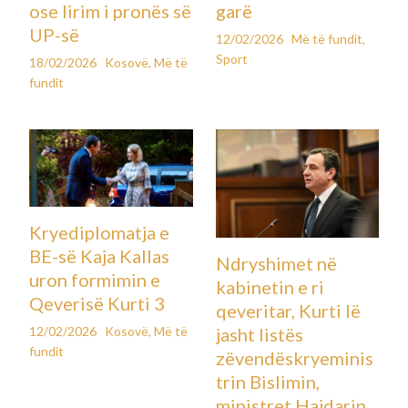
ose lirim i pronës së
garë
UP-së
12/02/2026
Më të fundit
,
Sport
18/02/2026
Kosovë
,
Më të
fundit
Kryediplomatja e
BE-së Kaja Kallas
Ndryshimet në
uron formimin e
kabinetin e ri
Qeverisë Kurti 3
qeveritar, Kurti lë
12/02/2026
Kosovë
,
Më të
jasht listës
fundit
zëvendëskryeminis
trin Bislimin,
ministret Hajdarin