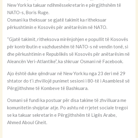
New York ka takuar ndihmëssekretarin e përgjithshëm të
NATO-s, Boris Ruge.
Osmani ka theksuar se gjatë takimit ka ritheksuar
përkushtimin e Kosovës për anëtarësim në NATO.
“Gjatë takimit, ritheksova mirënjohjen e popullit të Kosovës
për kontributin e vazhdueshëm të NATO-s në vendin tonë, si
dhe përkushtimin e Republikës së Kosovës për anëtarësim në
Aleancën Veri-Atlantike”, ka shkruar Osmani në Facebook.
Ajo është duke qëndruar në New York ku nga 23 deri më 29
shtator do t’i zhvillojë punimet sesioni i 80-të i Asamblesë së
Përgjithshme të Kombeve të Bashkuara.
Osmani së fundi ka postuar për disa takime të zhvilluara me
komunitetin shqiptar atje. Po ashtu në rrjetet sociale tregoi
se ka takuar sekretarin e Përgjithshëm të Ligës Arabe,
Ahmed Aboul Gheit.