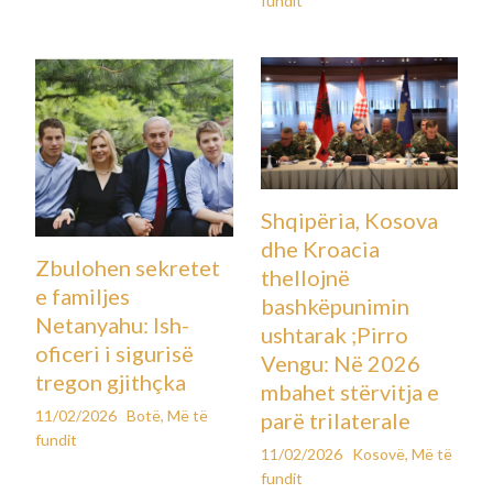
fundit
Shqipëria, Kosova
dhe Kroacia
Zbulohen sekretet
thellojnë
e familjes
bashkëpunimin
Netanyahu: Ish-
ushtarak ;Pirro
oficeri i sigurisë
Vengu: Në 2026
tregon gjithçka
mbahet stërvitja e
11/02/2026
Botë
,
Më të
parë trilaterale
fundit
11/02/2026
Kosovë
,
Më të
fundit