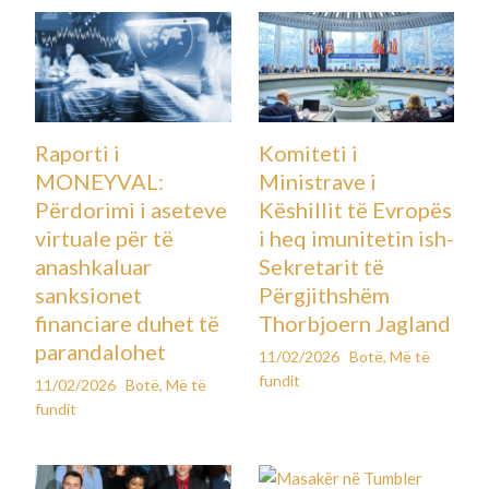
Raporti i
Komiteti i
MONEYVAL:
Ministrave i
Përdorimi i aseteve
Këshillit të Evropës
virtuale për të
i heq imunitetin ish-
anashkaluar
Sekretarit të
sanksionet
Përgjithshëm
financiare duhet të
Thorbjoern Jagland
parandalohet
11/02/2026
Botë
,
Më të
fundit
11/02/2026
Botë
,
Më të
fundit