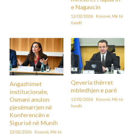
e Nagavcin
12/02/2026
Kosovë
,
Më të
fundit
Qeveria thërret
Angazhimet
mbledhjen e parë
institucionale,
Osmani anulon
12/02/2026
Kosovë
,
Më të
fundit
pjesëmarrjen në
Konferencën e
Sigurisë në Munih
12/02/2026
Kosovë
,
Më të