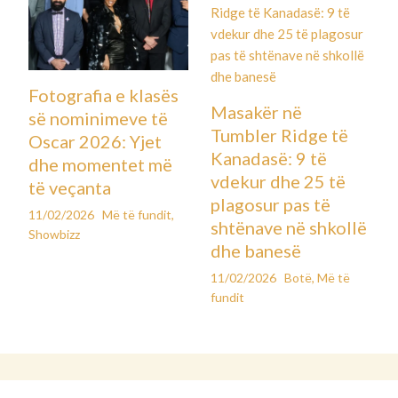
Fotografia e klasës
Masakër në
së nominimeve të
Tumbler Ridge të
Oscar 2026: Yjet
Kanadasë: 9 të
dhe momentet më
vdekur dhe 25 të
të veçanta
plagosur pas të
11/02/2026
Më të fundit
,
shtënave në shkollë
Showbizz
dhe banesë
11/02/2026
Botë
,
Më të
fundit