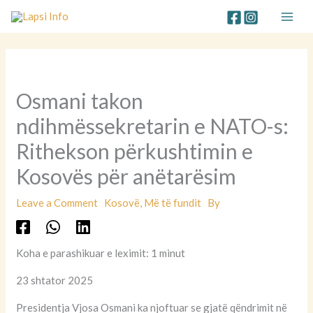
Skip
to
content
Osmani takon
ndihmëssekretarin e NATO-s:
Rithekson përkushtimin e
Kosovës për anëtarësim
Leave a Comment
Kosovë
,
Më të fundit
By
Koha e parashikuar e leximit: 1 minut
23 shtator 2025
Presidentja Vjosa Osmani ka njoftuar se gjatë qëndrimit në