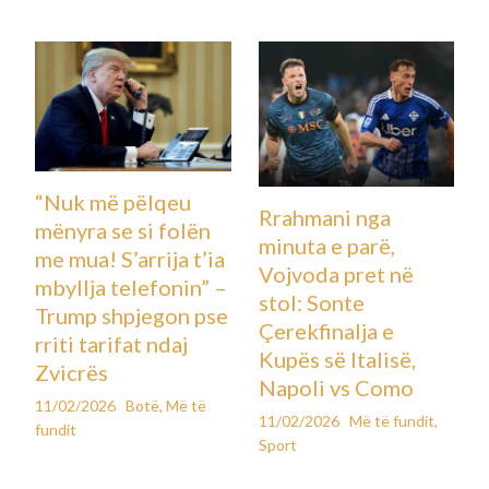
“Nuk më pëlqeu
Rrahmani nga
mënyra se si folën
minuta e parë,
me mua! S’arrija t’ia
Vojvoda pret në
mbyllja telefonin” –
stol: Sonte
Trump shpjegon pse
Çerekfinalja e
rriti tarifat ndaj
Kupës së Italisë,
Zvicrës
Napoli vs Como
11/02/2026
Botë
,
Më të
11/02/2026
Më të fundit
,
fundit
Sport