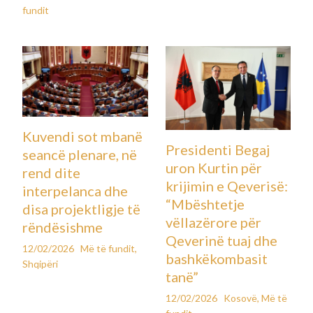
fundit
Kuvendi sot mbanë
Presidenti Begaj
seancë plenare, në
uron Kurtin për
rend dite
krijimin e Qeverisë:
interpelanca dhe
“Mbështetje
disa projektligje të
vëllazërore për
rëndësishme
Qeverinë tuaj dhe
12/02/2026
Më të fundit
,
bashkëkombasit
Shqipëri
tanë”
12/02/2026
Kosovë
,
Më të