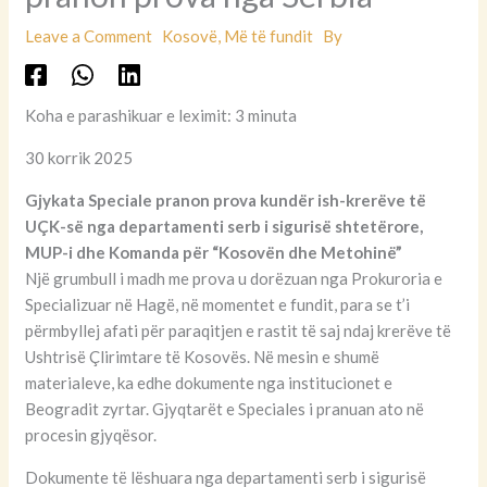
Leave a Comment
Kosovë
,
Më të fundit
By
Koha e parashikuar e leximit: 3 minuta
30 korrik 2025
Gjykata Speciale pranon prova kundër ish-krerëve të
UÇK-së nga departamenti serb i sigurisë shtetërore,
MUP-i dhe Komanda për “Kosovën dhe Metohinë”
Një grumbull i madh me prova u dorëzuan nga Prokuroria e
Specializuar në Hagë, në momentet e fundit, para se t’i
përmbyllej afati për paraqitjen e rastit të saj ndaj krerëve të
Ushtrisë Çlirimtare të Kosovës. Në mesin e shumë
materialeve, ka edhe dokumente nga institucionet e
Beogradit zyrtar. Gjyqtarët e Speciales i pranuan ato në
procesin gjyqësor.
Dokumente të lëshuara nga departamenti serb i sigurisë