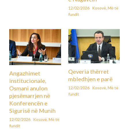
12/02/2026
Kosovë
,
Më të
fundit
Qeveria thërret
Angazhimet
mbledhjen e parë
institucionale,
Osmani anulon
12/02/2026
Kosovë
,
Më të
fundit
pjesëmarrjen në
Konferencën e
Sigurisë në Munih
12/02/2026
Kosovë
,
Më të
fundit