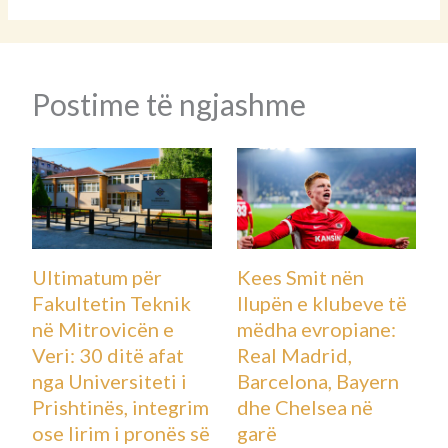
Postime të ngjashme
Ultimatum për
Kees Smit nën
Fakultetin Teknik
llupën e klubeve të
në Mitrovicën e
mëdha evropiane:
Veri: 30 ditë afat
Real Madrid,
nga Universiteti i
Barcelona, Bayern
Prishtinës, integrim
dhe Chelsea në
ose lirim i pronës së
garë