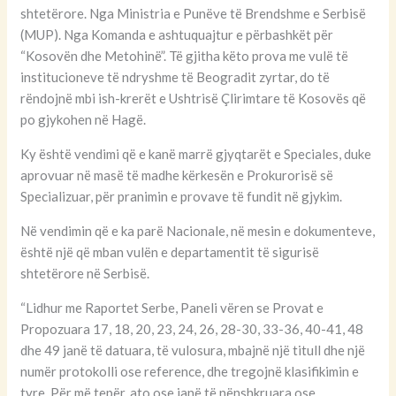
shtetërore. Nga Ministria e Punëve të Brendshme e Serbisë
(MUP). Nga Komanda e ashtuquajtur e përbashkët për
“Kosovën dhe Metohinë”. Të gjitha këto prova me vulë të
institucioneve të ndryshme të Beogradit zyrtar, do të
rëndojnë mbi ish-krerët e Ushtrisë Çlirimtare të Kosovës që
po gjykohen në Hagë.
Ky është vendimi që e kanë marrë gjyqtarët e Speciales, duke
aprovuar në masë të madhe kërkesën e Prokurorisë së
Specializuar, për pranimin e provave të fundit në gjykim.
Në vendimin që e ka parë Nacionale, në mesin e dokumenteve,
është një që mban vulën e departamentit të sigurisë
shtetërore në Serbisë.
“Lidhur me Raportet Serbe, Paneli vëren se Provat e
Propozuara 17, 18, 20, 23, 24, 26, 28-30, 33-36, 40-41, 48
dhe 49 janë të datuara, të vulosura, mbajnë një titull dhe një
numër protokolli ose reference, dhe tregojnë klasifikimin e
tyre. Për më tepër, ato ose janë të nënshkruara ose