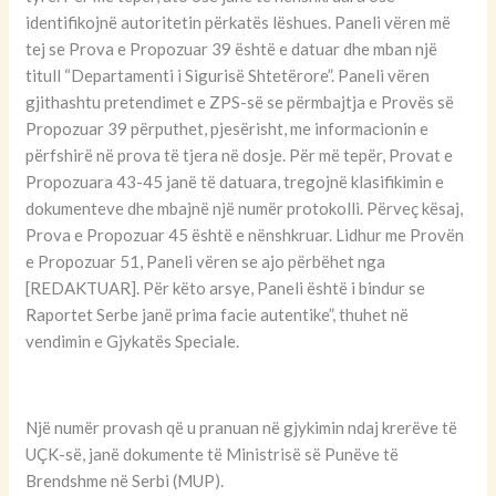
identifikojnë autoritetin përkatës lëshues. Paneli vëren më
tej se Prova e Propozuar 39 është e datuar dhe mban një
titull “Departamenti i Sigurisë Shtetërore”. Paneli vëren
gjithashtu pretendimet e ZPS-së se përmbajtja e Provës së
Propozuar 39 përputhet, pjesërisht, me informacionin e
përfshirë në prova të tjera në dosje. Për më tepër, Provat e
Propozuara 43-45 janë të datuara, tregojnë klasifikimin e
dokumenteve dhe mbajnë një numër protokolli. Përveç kësaj,
Prova e Propozuar 45 është e nënshkruar. Lidhur me Provën
e Propozuar 51, Paneli vëren se ajo përbëhet nga
[REDAKTUAR]. Për këto arsye, Paneli është i bindur se
Raportet Serbe janë prima facie autentike”, thuhet në
vendimin e Gjykatës Speciale.
Një numër provash që u pranuan në gjykimin ndaj krerëve të
UÇK-së, janë dokumente të Ministrisë së Punëve të
Brendshme në Serbi (MUP).