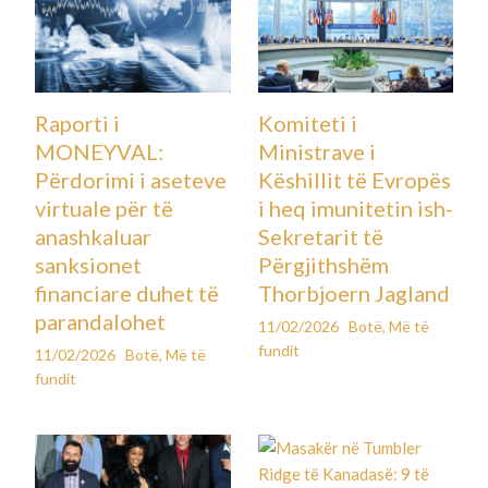
Raporti i
Komiteti i
MONEYVAL:
Ministrave i
Përdorimi i aseteve
Këshillit të Evropës
virtuale për të
i heq imunitetin ish-
anashkaluar
Sekretarit të
sanksionet
Përgjithshëm
financiare duhet të
Thorbjoern Jagland
parandalohet
11/02/2026
Botë
,
Më të
fundit
11/02/2026
Botë
,
Më të
fundit