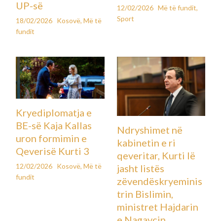
UP-së
12/02/2026
Më të fundit
,
Sport
18/02/2026
Kosovë
,
Më të
fundit
Kryediplomatja e
BE-së Kaja Kallas
Ndryshimet në
uron formimin e
kabinetin e ri
Qeverisë Kurti 3
qeveritar, Kurti lë
12/02/2026
Kosovë
,
Më të
jasht listës
fundit
zëvendëskryeminis
trin Bislimin,
ministret Hajdarin
e Nagavcin