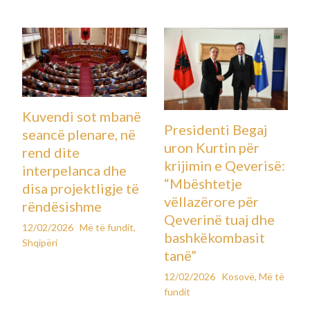
Kuvendi sot mbanë
Presidenti Begaj
seancë plenare, në
uron Kurtin për
rend dite
krijimin e Qeverisë:
interpelanca dhe
“Mbështetje
disa projektligje të
vëllazërore për
rëndësishme
Qeverinë tuaj dhe
12/02/2026
Më të fundit
,
bashkëkombasit
Shqipëri
tanë”
12/02/2026
Kosovë
,
Më të
fundit