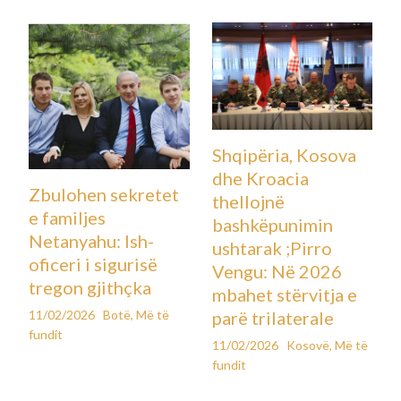
Shqipëria, Kosova
dhe Kroacia
Zbulohen sekretet
thellojnë
e familjes
bashkëpunimin
Netanyahu: Ish-
ushtarak ;Pirro
oficeri i sigurisë
Vengu: Në 2026
tregon gjithçka
mbahet stërvitja e
11/02/2026
Botë
,
Më të
parë trilaterale
fundit
11/02/2026
Kosovë
,
Më të
fundit