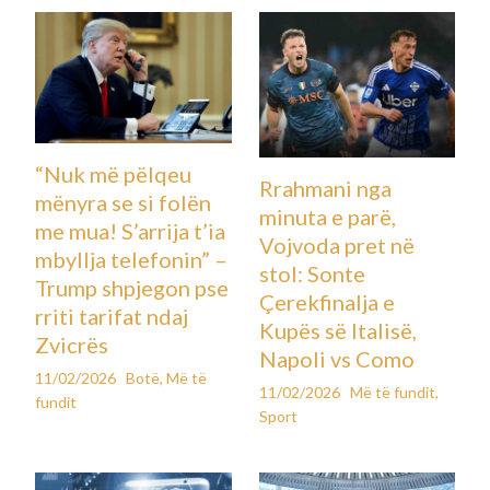
“Nuk më pëlqeu
Rrahmani nga
mënyra se si folën
minuta e parë,
me mua! S’arrija t’ia
Vojvoda pret në
mbyllja telefonin” –
stol: Sonte
Trump shpjegon pse
Çerekfinalja e
rriti tarifat ndaj
Kupës së Italisë,
Zvicrës
Napoli vs Como
11/02/2026
Botë
,
Më të
11/02/2026
Më të fundit
,
fundit
Sport