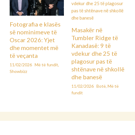
Fotografia e klasës
Masakër në
së nominimeve të
Tumbler Ridge të
Oscar 2026: Yjet
Kanadasë: 9 të
dhe momentet më
vdekur dhe 25 të
të veçanta
plagosur pas të
11/02/2026
Më të fundit
,
shtënave në shkollë
Showbizz
dhe banesë
11/02/2026
Botë
,
Më të
fundit