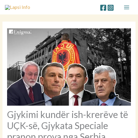
Skip
to
content
Gjykimi kundër ish-krerëve të
UÇK-së, Gjykata Speciale
pranon prova nga Serbia