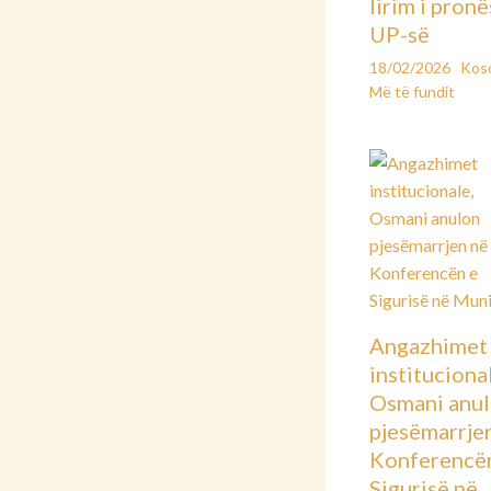
lirim i pronë
UP-së
18/02/2026
Kos
Më të fundit
Angazhimet
instituciona
Osmani anu
pjesëmarrje
Konferencë
Sigurisë në