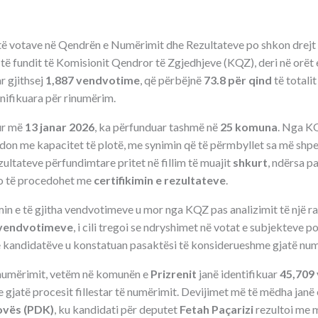
 të votave në Qendrën e Numërimit dhe Rezultateve po shkon drejt
të fundit të Komisionit Qendror të Zgjedhjeve (KQZ), deri në orët 
r gjithsej
1,887 vendvotime
, që përbëjnë
73.8 për qind
të totalit
nifikuara për rinumërim.
sur më
13 janar 2026
, ka përfunduar tashmë në
25 komuna
. Nga KQ
don me kapacitet të plotë, me synimin që të përmbyllet sa më shpe
zultateve përfundimtare pritet në fillim të muajit
shkurt
, ndërsa p
o të procedohet me
certifikimin e rezultateve
.
in e të gjitha vendvotimeve u mor nga KQZ pas analizimit të një r
vendvotimeve
, i cili tregoi se ndryshimet në votat e subjekteve po
 kandidatëve u konstatuan pasaktësi të konsiderueshme gjatë numër
inumërimit, vetëm në komunën e
Prizrenit
janë identifikuar
45,709
 gjatë procesit fillestar të numërimit. Devijimet më të mëdha janë
ovës (PDK)
, ku kandidati për deputet
Fetah Paçarizi
rezultoi me 