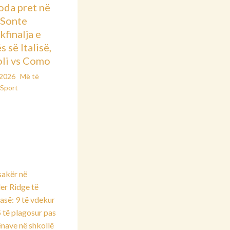
oda pret në
: Sonte
kfinalja e
 së Italisë,
li vs Como
/2026
Më të
Sport