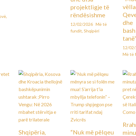
vëll
projektligje të
Qeve
rëndësishme
ovë
,
dhe
12/02/2026
Më të
bash
fundit
,
Shqipëri
tanë
12/02
Më të 
Rrah
Shqipëria,
“Nuk më pëlqeu
minu