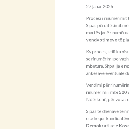
27 janar 2026
Procesi i rinumërimit
Sipas përditësimit më 
martës janë rinumërua
vendvotimeve
të pla
Ky proces, i cili ka ni
se rinumërimi po vazh
mbetura. Shpallja e re
ankesave eventuale d
Vendimi për rinumërim
rinumërimi i mbi
500 
Ndërkohë, për votat e
Sipas të dhënave të r
ose hequr kandidatëve
Demokratike e Kos