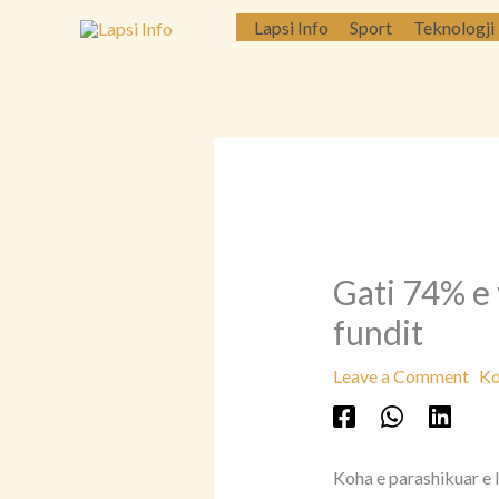
Skip
Lapsi Info
Sport
Teknologji
to
content
Gati 74% e 
fundit
Leave a Comment
Ko
Koha e parashikuar e 