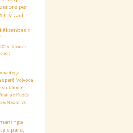
azërore për
rinë tuaj
këkombasit
”
/2026
Kosovë
,
fundit
mani nga
ta e parë,