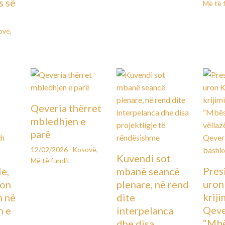
s së
Më të 
ovë
,
Qeveria thërret
mbledhjen e
parë
12/02/2026
Kosovë
,
Kuvendi sot
Më të fundit
Pres
le,
mbanë seancë
uron
lon
plenare, në rend
kriji
n në
dite
Qeve
n e
interpelanca
“Mbë
dhe disa