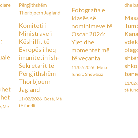
Fotografia e
Masa
klasës së
Komiteti i
Tumb
nominimeve të
Ministrave i
Kana
Oscar 2026:
:
Këshillit të
vdek
Yjet dhe
Evropës i heq
plag
momentet më
uale
imunitetin ish-
shtë
të veçanta
Sekretarit të
shko
11/02/2026
Më të
Përgjithshëm
bane
fundit
,
Showbizz
Thorbjoern
11/02
uhet
Jagland
të fund
ohet
11/02/2026
Botë
,
Më
të fundit
ë
,
Më