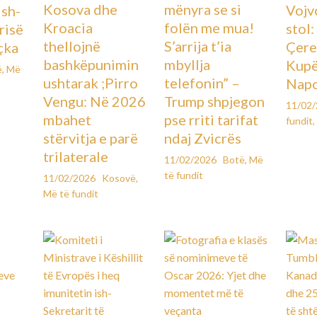
Kosova dhe
mënyra se si
Vojv
Ish-
Kroacia
folën me mua!
stol
urisë
thellojnë
S’arrija t’ia
Çere
çka
bashkëpunimin
mbyllja
Kupës
ë
,
Më
ushtarak ;Pirro
telefonin” –
Napo
Vengu: Në 2026
Trump shpjegon
11/02
mbahet
pse rriti tarifat
fundit
,
stërvitja e parë
ndaj Zvicrës
trilaterale
11/02/2026
Botë
,
Më
të fundit
11/02/2026
Kosovë
,
Më të fundit