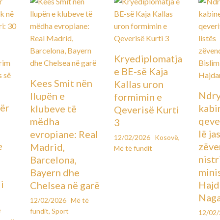
Kryediplomatja
e BE-së Kaja
Kees Smit nën
Kallas uron
Ndry
llupën e
formimin e
ër
kabin
klubeve të
Qeverisë Kurti
qever
mëdha
3
lë ja
evropiane: Real
12/02/2026
Kosovë
,
e
zëve
Madrid,
Më të fundit
ë
nistr
Barcelona,
mini
Bayern dhe
i
Hajd
Chelsea në garë
Naga
12/02/2026
Më të
e
fundit
,
Sport
12/02