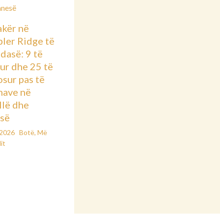
kër në
ler Ridge të
dasë: 9 të
ur dhe 25 të
osur pas të
nave në
llë dhe
së
/2026
Botë
,
Më
it