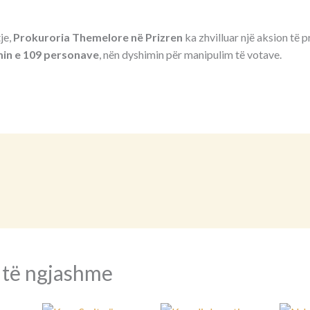
je,
Prokuroria Themelore në Prizren
ka zhvilluar një aksion të pr
min e 109 personave
, nën dyshimin për manipulim të votave.
 të ngjashme