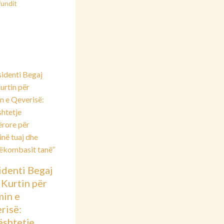
fundit
identi Begaj
 Kurtin për
min e
risë:
shtetje