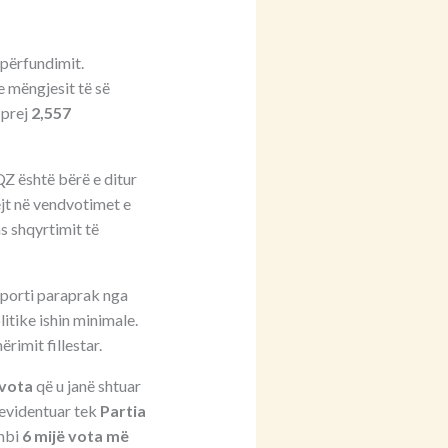
 përfundimit.
e mëngjesit të së
 prej
2,557
Z është bërë e ditur
jt në vendvotimet e
as shqyrtimit të
aporti paraprak nga
litike ishin minimale.
imit fillestar.
 vota
që u janë shtuar
 evidentuar tek
Partia
mbi
6 mijë vota më