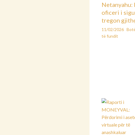
Netanyahu: 
oficeri i sig
tregon gjith
11/02/2026
Bot
të fundit