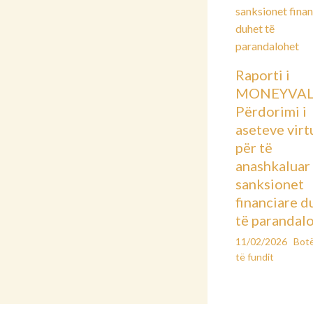
Raporti i
MONEYVAL
Përdorimi i
aseteve virt
për të
anashkaluar
sanksionet
financiare d
të parandal
11/02/2026
Bot
të fundit