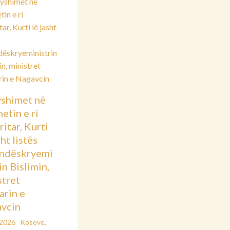
shimet në
etin e ri
itar, Kurti
sht listës
ndëskryemi
in Bislimin,
stret
arin e
vcin
/2026
Kosovë
,