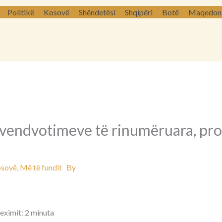
Politikë
Kosovë
Shëndetësi
Shqipëri
Botë
Maqedoni 
vendvotimeve të rinumëruara, proc
sovë
,
Më të fundit
By
leximit: 2 minuta