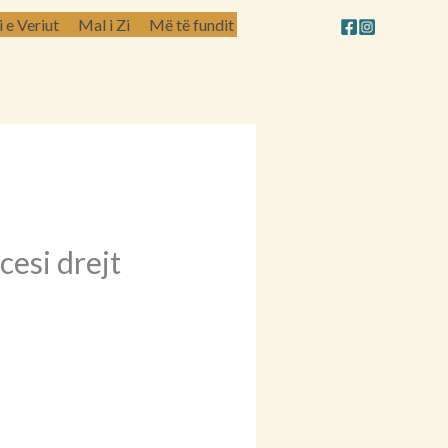
e Veriut
Mal i Zi
Më të fundit
esi drejt