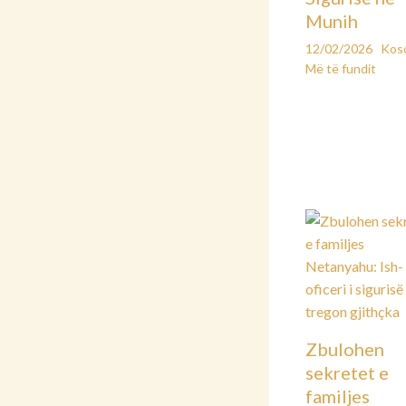
Munih
12/02/2026
Kos
Më të fundit
Zbulohen
sekretet e
familjes