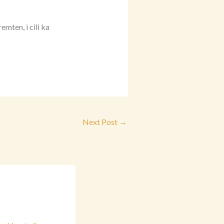
emten, i cili ka
Next Post
→