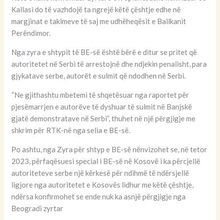
Kallasi do të vazhdojë ta ngrejë këtë çështje edhe në
margjinat e takimeve të saj me udhëheqësit e Ballkanit
Perëndimor.
Nga zyra e shtypit të BE-së është bërë e ditur se pritet që
autoritetet në Serbi të arrestojnë dhe ndjekin penalisht, para
gjykatave serbe, autorët e sulmit që ndodhen në Serbi.
“Ne gjithashtu mbetemi të shqetësuar nga raportet për
pjesëmarrjen e autorëve të dyshuar të sulmit në Banjskë
gjatë demonstratave në Serbi”, thuhet në një përgjigje me
shkrim për RTK-në nga selia e BE-së.
Po ashtu, nga Zyra për shtyp e BE-së nënvizohet se, në tetor
2023, përfaqësuesi special i BE-së në Kosovë i ka përcjellë
autoriteteve serbe një kërkesë për ndihmë të ndërsjellë
ligjore nga autoritetet e Kosovës lidhur me këtë çështje,
ndërsa konfirmohet se ende nuk ka asnjë përgjigje nga
Beogradi zyrtar