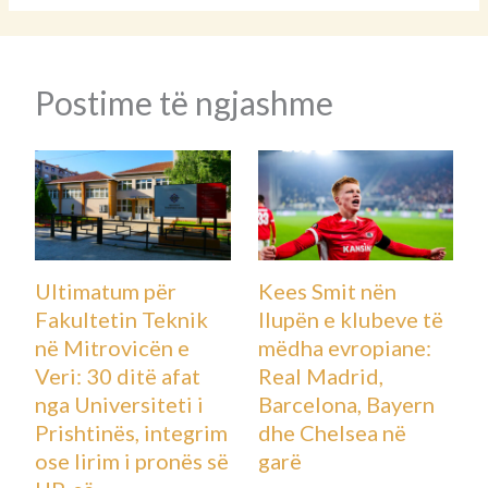
Postime të ngjashme
Ultimatum për
Kees Smit nën
Fakultetin Teknik
llupën e klubeve të
në Mitrovicën e
mëdha evropiane:
Veri: 30 ditë afat
Real Madrid,
nga Universiteti i
Barcelona, Bayern
Prishtinës, integrim
dhe Chelsea në
ose lirim i pronës së
garë