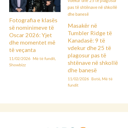
Fotografia e klasës
Masakër në
së nominimeve të
Tumbler Ridge të
Oscar 2026: Yjet
Kanadasë: 9 të
dhe momentet më
vdekur dhe 25 të
të veçanta
plagosur pas të
11/02/2026
Më të fundit
,
shtënave në shkollë
Showbizz
dhe banesë
11/02/2026
Botë
,
Më të
fundit