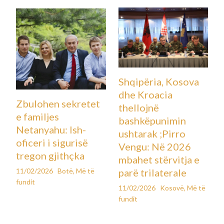
Shqipëria, Kosova
dhe Kroacia
Zbulohen sekretet
thellojnë
e familjes
bashkëpunimin
Netanyahu: Ish-
ushtarak ;Pirro
oficeri i sigurisë
Vengu: Në 2026
tregon gjithçka
mbahet stërvitja e
11/02/2026
Botë
,
Më të
parë trilaterale
fundit
11/02/2026
Kosovë
,
Më të
fundit