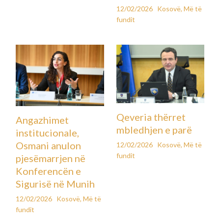
12/02/2026
Kosovë
,
Më të
fundit
Qeveria thërret
Angazhimet
mbledhjen e parë
institucionale,
Osmani anulon
12/02/2026
Kosovë
,
Më të
fundit
pjesëmarrjen në
Konferencën e
Sigurisë në Munih
12/02/2026
Kosovë
,
Më të
fundit