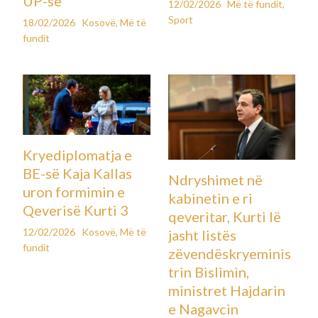
UP-së
12/02/2026
Më të fundit
,
Sport
18/02/2026
Kosovë
,
Më të
fundit
Kryediplomatja e
BE-së Kaja Kallas
Ndryshimet në
uron formimin e
kabinetin e ri
Qeverisë Kurti 3
qeveritar, Kurti lë
12/02/2026
Kosovë
,
Më të
jasht listës
fundit
zëvendëskryeminis
trin Bislimin,
ministret Hajdarin
e Nagavcin