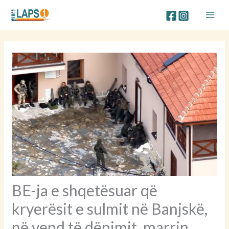
Skip
to
content
BE-ja e shqetësuar që
kryerësit e sulmit në Banjskë,
në vend të dënimit, marrin