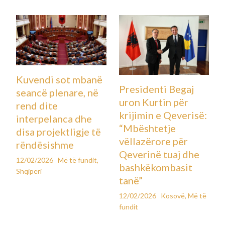
Kuvendi sot mbanë
Presidenti Begaj
seancë plenare, në
uron Kurtin për
rend dite
krijimin e Qeverisë:
interpelanca dhe
“Mbështetje
disa projektligje të
vëllazërore për
rëndësishme
Qeverinë tuaj dhe
12/02/2026
Më të fundit
,
bashkëkombasit
Shqipëri
tanë”
12/02/2026
Kosovë
,
Më të
fundit