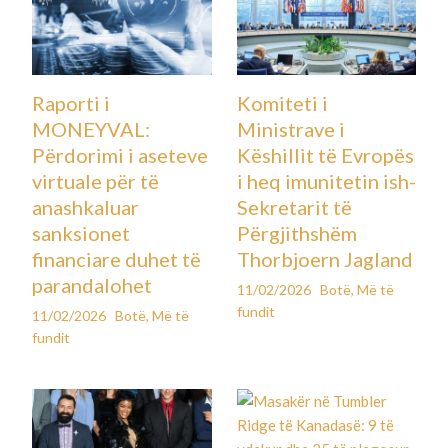
Raporti i
Komiteti i
MONEYVAL:
Ministrave i
Përdorimi i aseteve
Këshillit të Evropës
virtuale për të
i heq imunitetin ish-
anashkaluar
Sekretarit të
sanksionet
Përgjithshëm
financiare duhet të
Thorbjoern Jagland
parandalohet
11/02/2026
Botë
,
Më të
fundit
11/02/2026
Botë
,
Më të
fundit