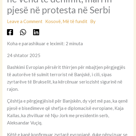
pjesë në protesta në Serbi
Leave a Comment
Kosovë
,
Më të fundit
By
Koha e parashikuar e leximit: 2 minuta
24 shtator 2025
Bashkimi Evropian përsërit thirrjen për mbajtjen përgjegjës
të autorëve të sulmit terrorist në Banjskë, i cili, sipas
zyrtarëve të Brukselit, ka kërcënuar seriozisht sigurinë në
rajon.
Çështja e përgjegjësisë për Banjskën, dy vjet më pas, ka qenë
pjesë e bisedimeve që shefja e diplomacisë evropiane, Kaja
Kallas, ka zhvilluar në Nju-Jork me presidentin serb,
Aleksandar Vuçiq.
Këtë e kanë konfirmuar zyrtarë evropianë, duke nënvizuar se