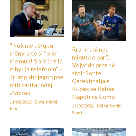
“Nuk më pëlqeu
Rrahmani nga
mënyra se si folën
minuta e parë,
me mua! S’arrija t’ia
Vojvoda pret në
mbyllja telefonin” –
stol: Sonte
Trump shpjegon pse
Çerekfinalja e
rriti tarifat ndaj
Kupës së Italisë,
Zvicrës
Napoli vs Como
11/02/2026
Botë
,
Më të
11/02/2026
Më të fundit
,
fundit
Sport