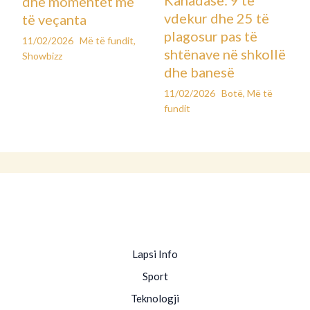
dhe momentet më
vdekur dhe 25 të
të veçanta
plagosur pas të
11/02/2026
Më të fundit
,
shtënave në shkollë
Showbizz
dhe banesë
11/02/2026
Botë
,
Më të
fundit
Lapsi Info
Sport
Teknologji