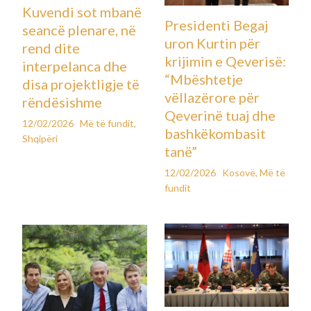
Kuvendi sot mbanë
Presidenti Begaj
seancë plenare, në
uron Kurtin për
rend dite
krijimin e Qeverisë:
interpelanca dhe
“Mbështetje
disa projektligje të
vëllazërore për
rëndësishme
Qeverinë tuaj dhe
12/02/2026
Më të fundit
,
bashkëkombasit
Shqipëri
tanë”
12/02/2026
Kosovë
,
Më të
fundit