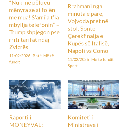
“Nuk më pëlqeu
Rrahmani nga
mënyra se si folën
minuta e parë,
me mua! S’arrija t’ia
Vojvoda pret në
mbyllja telefonin” –
stol: Sonte
Trump shpjegon pse
Çerekfinalja e
rriti tarifat ndaj
Kupës së Italisë,
Zvicrës
Napoli vs Como
11/02/2026
Botë
,
Më të
11/02/2026
Më të fundit
,
fundit
Sport
Raporti i
Komiteti i
MONEYVAL:
Ministrave i