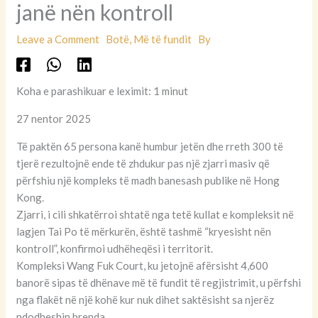
janë nën kontroll
Leave a Comment
Botë
,
Më të fundit
By
Koha e parashikuar e leximit: 1 minut
27 nentor 2025
Të paktën 65 persona kanë humbur jetën dhe rreth 300 të
tjerë rezultojnë ende të zhdukur pas një zjarri masiv që
përfshiu një kompleks të madh banesash publike në Hong
Kong.
Zjarri, i cili shkatërroi shtatë nga tetë kullat e kompleksit në
lagjen Tai Po të mërkurën, është tashmë “kryesisht nën
kontroll”, konfirmoi udhëheqësi i territorit.
Kompleksi Wang Fuk Court, ku jetojnë afërsisht 4,600
banorë sipas të dhënave më të fundit të regjistrimit, u përfshi
nga flakët në një kohë kur nuk dihet saktësisht sa njerëz
ndodheshin brenda.