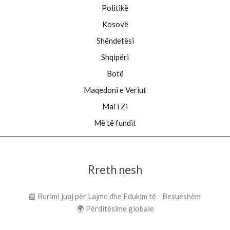
Politikë
Kosovë
Shëndetësi
Shqipëri
Botë
Maqedoni e Veriut
Mal i Zi
Më të fundit
Rreth nesh
📰 Burimi juaj për Lajme dhe Edukim të Besueshëm
🌍 Përditësime globale