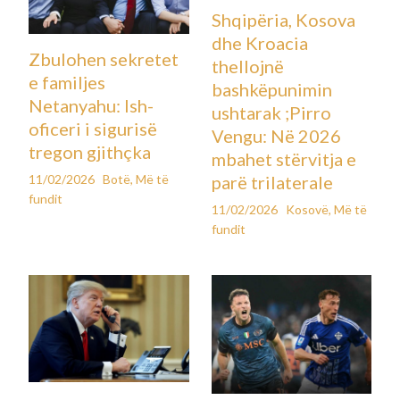
Shqipëria, Kosova
dhe Kroacia
Zbulohen sekretet
thellojnë
e familjes
bashkëpunimin
Netanyahu: Ish-
ushtarak ;Pirro
oficeri i sigurisë
Vengu: Në 2026
tregon gjithçka
mbahet stërvitja e
11/02/2026
Botë
,
Më të
parë trilaterale
fundit
11/02/2026
Kosovë
,
Më të
fundit