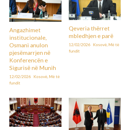
Qeveria thërret
Angazhimet
mbledhjen e parë
institucionale,
Osmani anulon
12/02/2026
Kosovë
,
Më të
fundit
pjesëmarrjen në
Konferencën e
Sigurisë në Munih
12/02/2026
Kosovë
,
Më të
fundit