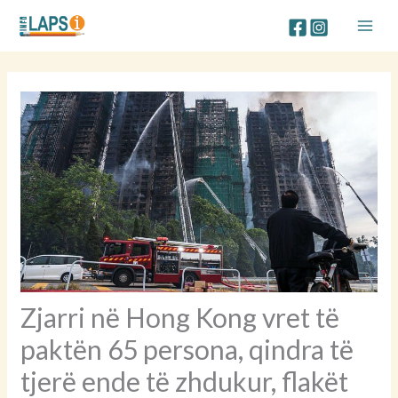
Skip
to
content
Zjarri në Hong Kong vret të
paktën 65 persona, qindra të
tjerë ende të zhdukur, flakët