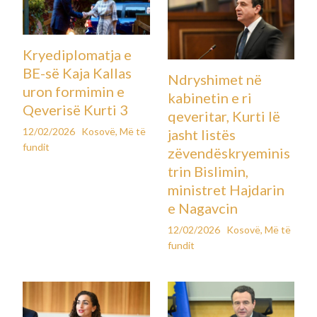
Kryediplomatja e
BE-së Kaja Kallas
Ndryshimet në
uron formimin e
kabinetin e ri
Qeverisë Kurti 3
qeveritar, Kurti lë
12/02/2026
Kosovë
,
Më të
jasht listës
fundit
zëvendëskryeminis
trin Bislimin,
ministret Hajdarin
e Nagavcin
12/02/2026
Kosovë
,
Më të
fundit