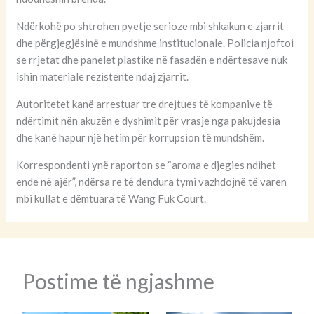
Ndërkohë po shtrohen pyetje serioze mbi shkakun e zjarrit
dhe përgjegjësinë e mundshme institucionale. Policia njoftoi
se rrjetat dhe panelet plastike në fasadën e ndërtesave nuk
ishin materiale rezistente ndaj zjarrit.
Autoritetet kanë arrestuar tre drejtues të kompanive të
ndërtimit nën akuzën e dyshimit për vrasje nga pakujdesia
dhe kanë hapur një hetim për korrupsion të mundshëm.
Korrespondenti ynë raporton se “aroma e djegies ndihet
ende në ajër”, ndërsa re të dendura tymi vazhdojnë të varen
mbi kullat e dëmtuara të Wang Fuk Court.
Postime të ngjashme