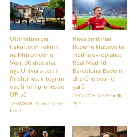
Ultimatum për
Kees Smit nën
Fakultetin Teknik
llupën e klubeve të
në Mitrovicën e
mëdha evropiane:
Veri: 30 ditë afat
Real Madrid,
nga Universiteti i
Barcelona, Bayern
Prishtinës, integrim
dhe Chelsea në
ose lirim i pronës së
garë
UP-së
12/02/2026
Më të fundit
,
Sport
18/02/2026
Kosovë
,
Më të
fundit