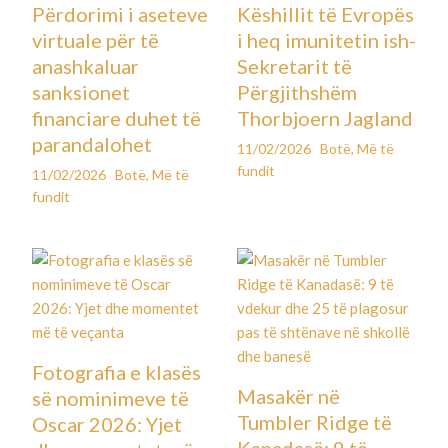
Përdorimi i aseteve
Këshillit të Evropës
virtuale për të
i heq imunitetin ish-
anashkaluar
Sekretarit të
sanksionet
Përgjithshëm
financiare duhet të
Thorbjoern Jagland
parandalohet
11/02/2026
Botë
,
Më të
fundit
11/02/2026
Botë
,
Më të
fundit
Fotografia e klasës
Masakër në
së nominimeve të
Tumbler Ridge të
Oscar 2026: Yjet
Kanadasë: 9 të