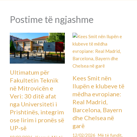
Postime të ngjashme
Ultimatum për
Kees Smit nën
Fakultetin Teknik
llupën e klubeve të
në Mitrovicën e
mëdha evropiane:
Veri: 30 ditë afat
Real Madrid,
nga Universiteti i
Barcelona, Bayern
Prishtinës, integrim
dhe Chelsea në
ose lirim i pronës së
garë
UP-së
12/02/2026
Më të fundit
,