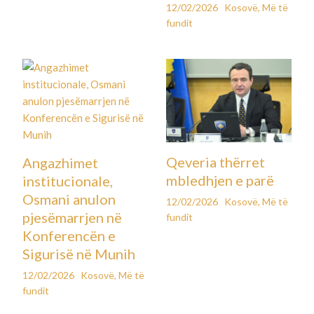
12/02/2026
Kosovë
,
Më të
fundit
Qeveria thërret
Angazhimet
mbledhjen e parë
institucionale,
Osmani anulon
12/02/2026
Kosovë
,
Më të
pjesëmarrjen në
fundit
Konferencën e
Sigurisë në Munih
12/02/2026
Kosovë
,
Më të
fundit