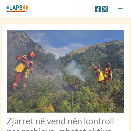
Skip
to
content
Zjarret në vend nën kontroll