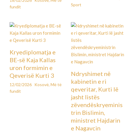
18/02/2026
Kosovë
,
Më të
Sport
fundit
Kryediplomatja e
BE-së Kaja Kallas
uron formimin e
Ndryshimet në
Qeverisë Kurti 3
kabinetin e ri
12/02/2026
Kosovë
,
Më të
qeveritar, Kurti lë
fundit
jasht listës
zëvendëskryeminis
trin Bislimin,
ministret Hajdarin
e Nagavcin