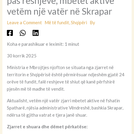
pas reshjeve, mbetet aktive
vetëm një vatër në Skrapar
Leave a Comment
Më të fundit
,
Shqipëri
By
Koha e parashikuar e leximit: 1 minut
30 korrik 2025
Ministria e Mbrojtjes njofton se situata nga zjarret në
territorin e Shqipërisë është përmirësuar ndjeshëm gjatë 24
orëve të fundit, falë reshjeve të shiut që kanë përfshirë
pjesën më të madhe të vendit.
Aktualisht, vetëm një vatër zjarri mbetet aktive në fshatin
Spatharë, njësia administrative Vëndreshë, bashkia Skrapar,
ndërsa të gjitha vatrat e tjera janë shuar.
Zjarret e shuara dhe dëmet përkatëse: