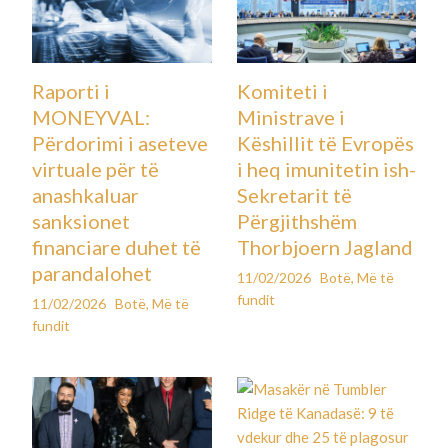
Raporti i
Komiteti i
MONEYVAL:
Ministrave i
Përdorimi i aseteve
Këshillit të Evropës
virtuale për të
i heq imunitetin ish-
anashkaluar
Sekretarit të
sanksionet
Përgjithshëm
financiare duhet të
Thorbjoern Jagland
parandalohet
11/02/2026
Botë
,
Më të
fundit
11/02/2026
Botë
,
Më të
fundit