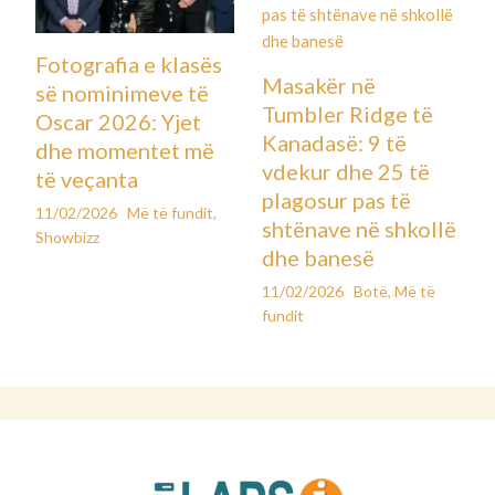
Fotografia e klasës
Masakër në
së nominimeve të
Tumbler Ridge të
Oscar 2026: Yjet
Kanadasë: 9 të
dhe momentet më
vdekur dhe 25 të
të veçanta
plagosur pas të
11/02/2026
Më të fundit
,
shtënave në shkollë
Showbizz
dhe banesë
11/02/2026
Botë
,
Më të
fundit