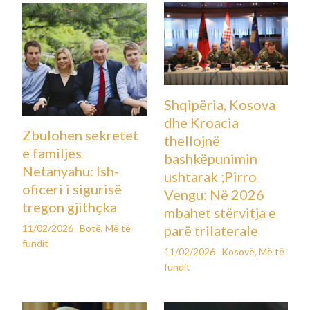
Shqipëria, Kosova
dhe Kroacia
Zbulohen sekretet
thellojnë
e familjes
bashkëpunimin
Netanyahu: Ish-
ushtarak ;Pirro
oficeri i sigurisë
Vengu: Në 2026
tregon gjithçka
mbahet stërvitja e
11/02/2026
Botë
,
Më të
parë trilaterale
fundit
11/02/2026
Kosovë
,
Më të
fundit