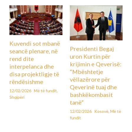
Kuvendi sot mbanë
Presidenti Begaj
seancë plenare, në
uron Kurtin për
rend dite
krijimin e Qeverisë:
interpelanca dhe
“Mbështetje
disa projektligje të
vëllazërore për
rëndësishme
Qeverinë tuaj dhe
12/02/2026
Më të fundit
,
bashkëkombasit
Shqipëri
tanë”
12/02/2026
Kosovë
,
Më të
fundit