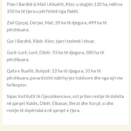
Plan i Bardhë & Mali i Allushit, Klos: u dogjën 120 ha, ndërsa
350 ha të tjera u përfshinë nga flakët.
Zall Gjoçaj, Derjan, Mat: 20 ha të djegura, 499 ha të
përshkuara.
Gur i Bardhë, Xibër, Klos: zjarri tashmë i shuar.
Gurë-Lurë, Lurë, Dibër: 55 ha të djegura, 580 ha të
përshkuara.
Qafa e Buallit, Bulqizë: 22 ha të djegura, 35 ha të
përshkuara, pavarësisht ndërhyrjes tokësore dhe nga ajri me
helikopter.
Sipas Institutit të Gjeoshkencave, sot priten reshje të dobëta
në qarqet Kukës, Dibër, Elbasan, Berat dhe Korçë, si dhe
reshje të shpërndara në qarqet e tjera.