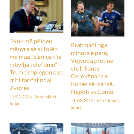
“Nuk më pëlqeu
Rrahmani nga
mënyra se si folën
minuta e parë,
me mua! S’arrija t’ia
Vojvoda pret në
mbyllja telefonin” –
stol: Sonte
Trump shpjegon pse
Çerekfinalja e
rriti tarifat ndaj
Kupës së Italisë,
Zvicrës
Napoli vs Como
11/02/2026
Botë
,
Më të
11/02/2026
Më të fundit
,
fundit
Sport