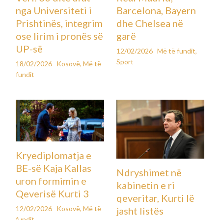
nga Universiteti i
Barcelona, Bayern
Prishtinës, integrim
dhe Chelsea në
ose lirim i pronës së
garë
UP-së
12/02/2026
Më të fundit
,
Sport
18/02/2026
Kosovë
,
Më të
fundit
Kryediplomatja e
BE-së Kaja Kallas
Ndryshimet në
uron formimin e
kabinetin e ri
Qeverisë Kurti 3
qeveritar, Kurti lë
12/02/2026
Kosovë
,
Më të
jasht listës
fundit