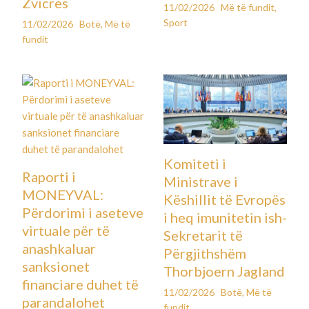
Zvicrës
11/02/2026
Më të fundit
,
Sport
11/02/2026
Botë
,
Më të
fundit
Komiteti i
Raporti i
Ministrave i
MONEYVAL:
Këshillit të Evropës
Përdorimi i aseteve
i heq imunitetin ish-
virtuale për të
Sekretarit të
anashkaluar
Përgjithshëm
sanksionet
Thorbjoern Jagland
financiare duhet të
11/02/2026
Botë
,
Më të
parandalohet
fundit