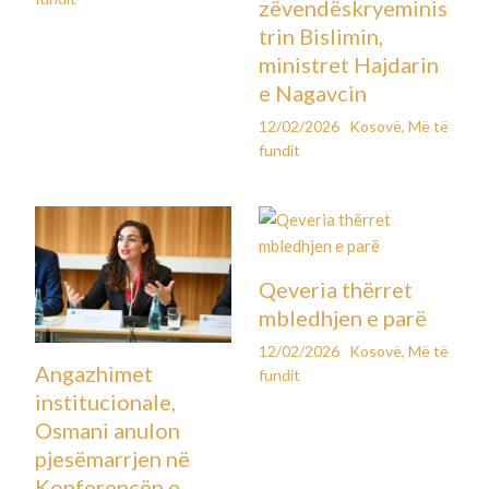
zëvendëskryeminis
trin Bislimin,
ministret Hajdarin
e Nagavcin
12/02/2026
Kosovë
,
Më të
fundit
Qeveria thërret
mbledhjen e parë
12/02/2026
Kosovë
,
Më të
Angazhimet
fundit
institucionale,
Osmani anulon
pjesëmarrjen në
Konferencën e