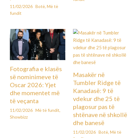
11/02/2026
Botë
,
Më të
fundit
Fotografia e klasës
Masakër në
së nominimeve të
Tumbler Ridge të
Oscar 2026: Yjet
Kanadasë: 9 të
dhe momentet më
vdekur dhe 25 të
të veçanta
plagosur pas të
11/02/2026
Më të fundit
,
shtënave në shkollë
Showbizz
dhe banesë
11/02/2026
Botë
,
Më të