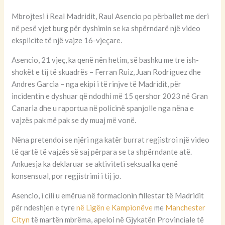
Mbrojtesi i Real Madridit, Raul Asencio po përballet me deri
në pesë vjet burg për dyshimin se ka shpërndarë një video
eksplicite të një vajze 16-vjeçare.
Asencio, 21 vjeç, ka qenë nën hetim, së bashku me tre ish-
shokët e tij të skuadrës – Ferran Ruiz, Juan Rodriguez dhe
Andres Garcia – nga ekipi i të rinjve të Madridit, për
incidentin e dyshuar që ndodhi më 15 qershor 2023 në Gran
Canaria dhe u raportua në policinë spanjolle nga nëna e
vajzës pak më pak se dy muaj më vonë.
Nëna pretendoi se njëri nga katër burrat regjistroi një video
të qartë të vajzës së saj përpara se ta shpërndante atë.
Ankuesja ka deklaruar se aktiviteti seksual ka qenë
konsensual, por regjistrimi i tij jo.
Asencio, i cili u emërua në formacionin fillestar të Madridit
për ndeshjen e tyre
në Ligën e Kampionëve
me
Manchester
Cityn
të martën mbrëma, apeloi në Gjykatën Provinciale të