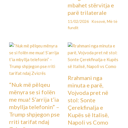
mbahet stërvitja e
parë trilaterale
11/02/2026
Kosovë
,
Më të
fundit
Rrahmani nga
“Nuk më pëlqeu
minuta e parë,
mënyra se si folën
Vojvoda pret në
me mua! S’arrija t’ia
stol: Sonte
mbyllja telefonin” –
Çerekfinalja e
Trump shpjegon pse
Kupës së Italisë,
rriti tarifat ndaj
Napoli vs Como