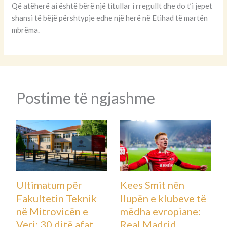
Që atëherë ai është bërë një titullar i rregullt dhe do t’i jepet
shansi të bëjë përshtypje edhe një herë në Etihad të martën
mbrëma.
Postime të ngjashme
Ultimatum për
Kees Smit nën
Fakultetin Teknik
llupën e klubeve të
në Mitrovicën e
mëdha evropiane:
Veri: 30 ditë afat
Real Madrid,