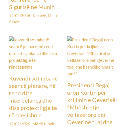
Sigurisë në Munih
12/02/2026
Kosovë
,
Më të
fundit
Kuvendi sot mbanë
Presidenti Begaj
seancë plenare, në
uron Kurtin për
rend dite
krijimin e Qeverisë:
interpelanca dhe
“Mbështetje
disa projektligje të
vëllazërore për
rëndësishme
Qeverinë tuaj dhe
12/02/2026
Më të fundit
,