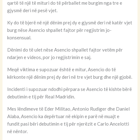
qartë të një të mituri do të përballet me burgim nga tre e
gjysmë deri në pesë vjet.
Ky do të bjerë në një dënim prej dy e gjysmë deri në katër vjet
burg nëse Asencio shpallet fajtor për regjistrim jo-
konsensual.
Dënimi do të ulet nëse Asencio shpallet fajtor vetëm për
ndarjen e videos, por jo regjistrimin e saj.
Meqë viktima e supozuar është e mitur, Asencio do të
kërkonte një dënim prej dy deri në tre vjet burg dhe një gjobë.
Incidenti i supozuar ndodhi përpara se Asencio të kishte bërë
debutimin e tij për Real Madridin.
Mes lëndimeve të Eder Militao, Antonio Rudiger dhe Daniel
Alaba, Asencio ka depërtuar në ekipin e parë në muajt e
fundit pasi bëri debutimin e tij për njerëzit e Carlo Ancelotti
në nëntor.