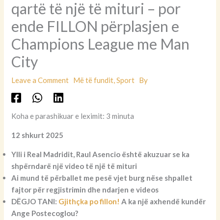
qartë të një të mituri – por
ende FILLON përplasjen e
Champions League me Man
City
Leave a Comment
Më të fundit
,
Sport
By
Koha e parashikuar e leximit: 3 minuta
12 shkurt 2025
Ylli i Real Madridit, Raul Asencio është akuzuar se ka
shpërndarë një video të një të mituri
Ai mund të përballet me pesë vjet burg nëse shpallet
fajtor për regjistrimin dhe ndarjen e videos
DËGJO TANI:
Gjithçka po fillon!
A ka një axhendë kundër
Ange Postecoglou?