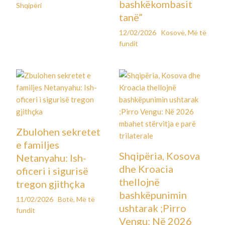
bashkëkombasit
Shqipëri
tanë”
12/02/2026
Kosovë
,
Më të
fundit
Zbulohen sekretet
e familjes
Shqipëria, Kosova
Netanyahu: Ish-
dhe Kroacia
oficeri i sigurisë
thellojnë
tregon gjithçka
bashkëpunimin
11/02/2026
Botë
,
Më të
ushtarak ;Pirro
fundit
Vengu: Në 2026