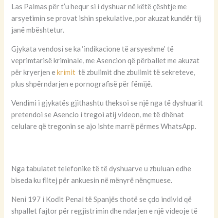
Las Palmas për t’u hequr si i dyshuar në këtë çështje me
arsyetimin se provat ishin spekulative, por akuzat kundër tij
janë mbështetur.
Gjykata vendosi se ka ‘indikacione të arsyeshme’ të
veprimtarisë kriminale, me Asencion që përballet me akuzat
për kryerjen e
krimit
të zbulimit dhe zbulimit të sekreteve,
plus shpërndarjen e pornografisë për fëmijë.
Vendimi i gjykatës gjithashtu theksoi se një nga të dyshuarit
pretendoi se Asencio i tregoi atij videon, me të dhënat
celulare që tregonin se ajo ishte marrë përmes WhatsApp.
Nga tabulatet telefonike të të dyshuarve u zbuluan edhe
biseda ku flitej për ankuesin në mënyrë nënçmuese.
Neni 197 i Kodit Penal të Spanjës thotë se çdo individ që
shpallet fajtor për regjistrimin dhe ndarjen e një videoje të