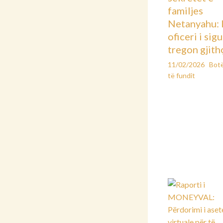
familjes
Netanyahu: 
oficeri i sig
tregon gjith
11/02/2026
Bot
të fundit