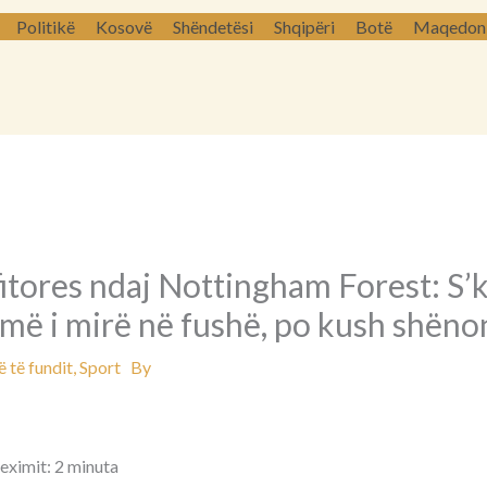
Politikë
Kosovë
Shëndetësi
Shqipëri
Botë
Maqedoni 
itores ndaj Nottingham Forest: S’
më i mirë në fushë, po kush shëno
 të fundit
,
Sport
By
leximit: 2 minuta