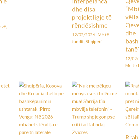
Qeve
n e
interpelanca
“Mbë
dhe disa
vëll
projektligje të
Qeve
rëndësishme
ovë
,
dhe
12/02/2026
Më të
bash
fundit
,
Shqipëri
tanë
12/02
Më të 
Rrah