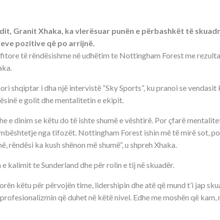
dit, Granit Xhaka, ka vlerësuar punën e përbashkët të skuadr
eve pozitive që po arrijnë.
fitore të rëndësishme në udhëtim te Nottingham Forest me rezultat 
aka.
ri shqiptar i dha një intervistë “Sky Sports”, ku pranoi se vendasit
sinë e golit dhe mentalitetin e ekipit.
dhe e dinim se këtu do të ishte shumë e vështirë. Por çfarë mentalite
 mbështetje nga tifozët. Nottingham Forest ishin më të mirë sot, p
shë, rëndësi ka kush shënon më shumë”, u shpreh Xhaka.
 e kalimit te Sunderland dhe për rolin e tij në skuadër.
rën këtu për përvojën time, lidershipin dhe atë që mund t’i jap skua
ve profesionalizmin që duhet në këtë nivel. Edhe me moshën që kam,