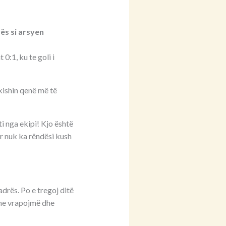
ës si arsyen
0:1, ku te goli i
 kishin qenë më të
ti nga ekipi! Kjo është
or nuk ka rëndësi kush
drës. Po e tregoj ditë
 ne vrapojmë dhe