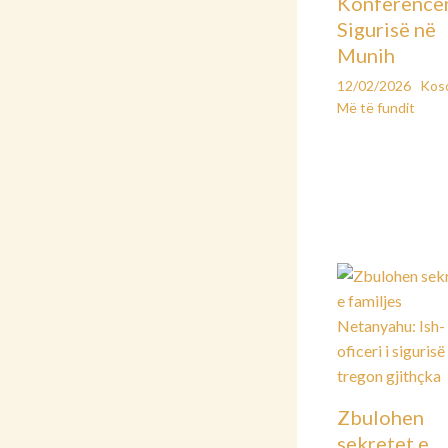
Konferencë
Sigurisë në
Munih
12/02/2026
Kos
Më të fundit
Zbulohen
sekretet e