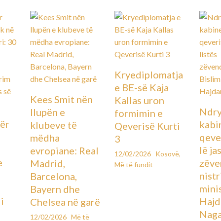
Kryediplomatja
e BE-së Kaja
Kees Smit nën
Kallas uron
Ndry
llupën e
formimin e
ër
kabin
klubeve të
Qeverisë Kurti
qever
mëdha
3
lë ja
evropiane: Real
12/02/2026
Kosovë
,
e
zëve
Madrid,
Më të fundit
ë
nistr
Barcelona,
mini
Bayern dhe
i
Hajd
Chelsea në garë
Naga
12/02/2026
Më të