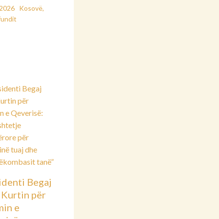
/2026
Kosovë
,
fundit
identi Begaj
 Kurtin për
min e