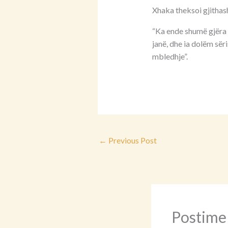
Xhaka theksoi gjithash
“Ka ende shumë gjëra 
janë, dhe ia dolëm sër
mbledhje”.
←
Previous Post
Postime