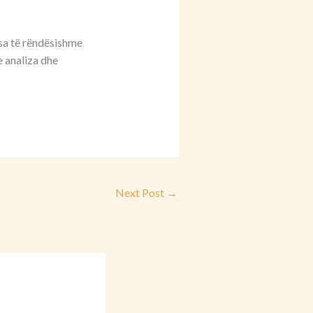
 sa të rëndësishme
e analiza dhe
Next Post
→