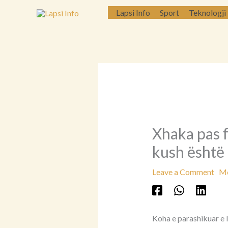
Skip
Lapsi Info
Sport
Teknologji
to
content
Xhaka pas f
kush është 
Leave a Comment
Më
Koha e parashikuar e 