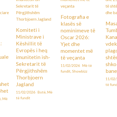
Fotografia e
Masa
klasës së
Komiteti i
Tumb
nominimeve të
Ministrave i
Kana
Oscar 2026:
:
Këshillit të
vdek
Yjet dhe
Evropës i heq
plag
momentet më
uale
imunitetin ish-
shtë
të veçanta
Sekretarit të
shko
11/02/2026
Më të
Përgjithshëm
bane
fundit
,
Showbizz
Thorbjoern
11/02
uhet
Jagland
të fund
ohet
11/02/2026
Botë
,
Më
të fundit
ë
,
Më