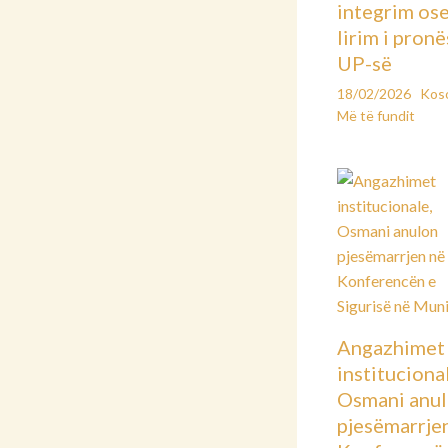
integrim os
lirim i pronë
UP-së
18/02/2026
Kos
Më të fundit
Angazhimet
instituciona
Osmani anu
pjesëmarrje