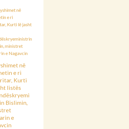
shimet në
etin e ri
itar, Kurti
sht listës
ndëskryemi
in Bislimin,
stret
arin e
vcin