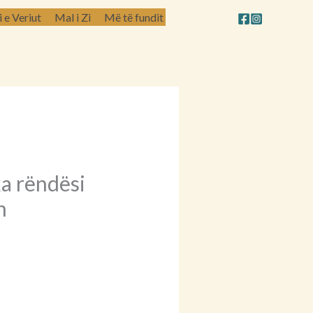
e Veriut
Mal i Zi
Më të fundit
ka rëndësi
n