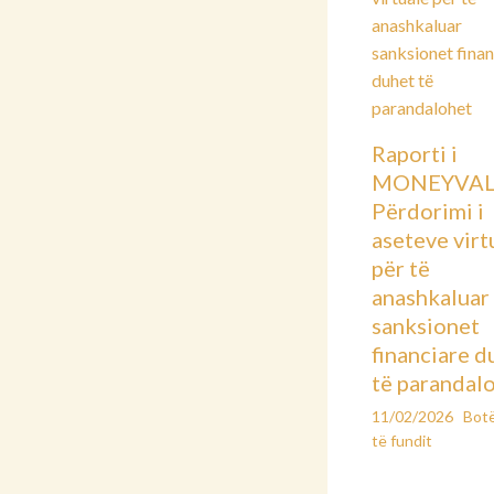
Raporti i
MONEYVAL
Përdorimi i
aseteve virt
për të
anashkaluar
sanksionet
financiare d
të parandal
11/02/2026
Bot
të fundit