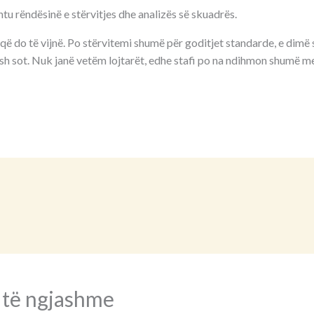
tu rëndësinë e stërvitjes dhe analizës së skuadrës.
që do të vijnë. Po stërvitemi shumë për goditjet standarde, e dimë
ish sot. Nuk janë vetëm lojtarët, edhe stafi po na ndihmon shumë m
 të ngjashme