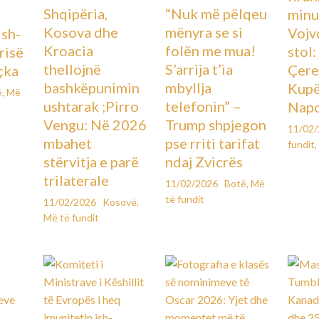
Shqipëria,
“Nuk më pëlqeu
minu
Kosova dhe
mënyra se si
Vojv
Ish-
Kroacia
folën me mua!
stol
urisë
thellojnë
S’arrija t’ia
Çere
çka
bashkëpunimin
mbyllja
Kupës
ë
,
Më
ushtarak ;Pirro
telefonin” –
Napo
Vengu: Në 2026
Trump shpjegon
11/02
mbahet
pse rriti tarifat
fundit
,
stërvitja e parë
ndaj Zvicrës
trilaterale
11/02/2026
Botë
,
Më
të fundit
11/02/2026
Kosovë
,
Më të fundit