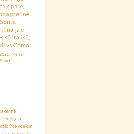
ta e parë,
oda pret në
: Sonte
kfinalja e
 së Italisë,
li vs Como
/2026
Më të
Sport