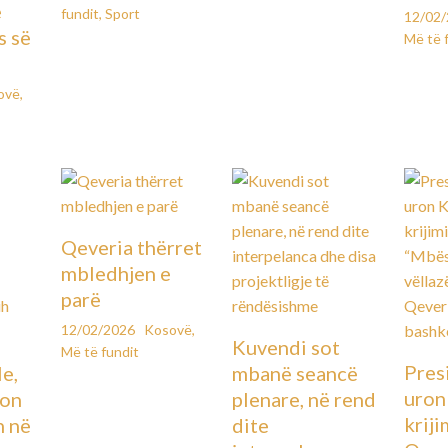
e
fundit
,
Sport
12/02
s së
Më të 
ovë
,
Qeveria thërret
mbledhjen e
parë
12/02/2026
Kosovë
,
Kuvendi sot
Më të fundit
Pres
le,
mbanë seancë
uron
lon
plenare, në rend
kriji
n në
dite