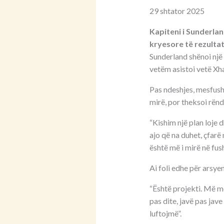
29 shtator 2025
Kapiteni i Sunderlan
kryesore të rezultat
Sunderland shënoi një 
vetëm asistoi vetë Xh
Pas ndeshjes, mesfusho
mirë, por theksoi rëndë
“Kishim një plan loje 
ajo që na duhet, çfarë
është më i mirë në fu
Ai foli edhe për arsyen
“Është projekti. Më mo
pas dite, javë pas ja
luftojmë”.