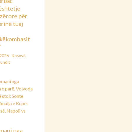
risë:
shtetje
azërore për
rinë tuaj
këkombasit
”
/2026
Kosovë
,
fundit
mani nga