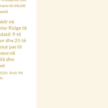
kër në
ler Ridge të
dasë: 9 të
ur dhe 25 të
osur pas të
nave në
llë dhe
së
/2026
Botë
,
Më
it