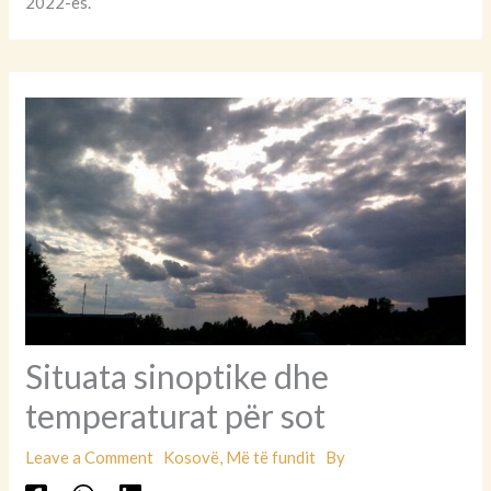
2022-ës.
Situata sinoptike dhe
temperaturat për sot
Leave a Comment
Kosovë
,
Më të fundit
By