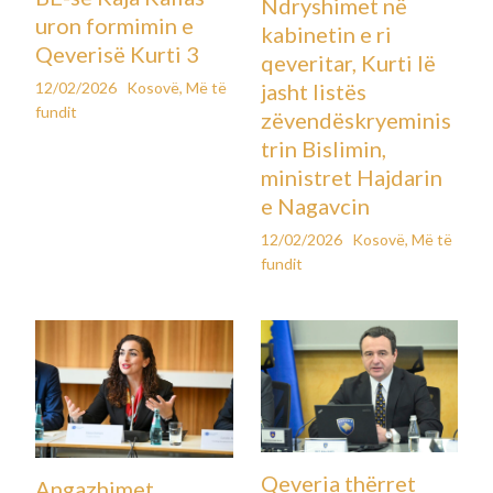
Koha e parashikuar e leximit: 1 minut
26 shkurt 2025
Të paktën dy persona u plagosën kur të shtëna armësh u
dëgjuan pranë një gjykate në Gjermaninë perëndimore, gjatë
ditës së mërkurë, njofton policia.
Disa të shtëna u shkrepën në një rrugë pranë gjykatës
shtetërore në qytetin e Bielefeld në orët e para të pasditës,
sipas policisë. Ekipi i policisë ende nuk kishte arritur të
sigurojë informacione lidhur me shkallën e lëndimeve.
Një i dyshuar aktualisht po gjykohet për akuzën e vrasjes për
vdekjen e ish-boksierit, Besar Nimani, i cili u qëllua për vdekje
në Bielefeld, gati një vit më parë.