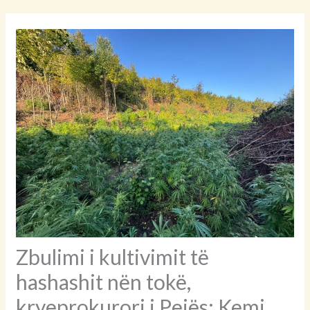
refuzuar të largohej. Pas disa minutash, në vendngjarje ka
mbërritur një ekip i Policisë Rrugore, i cili i ka kërkuar të
lirojë rrugën, por ajo ka vijuar me sjelljen e saj penguese.
Në kallëzim thuhet se Kalaja ka kërcënuar verbalisht shoferin
e kamionit dhe ka përdorur fjalor fyes ndaj punonjësve të
policisë bashkiake.