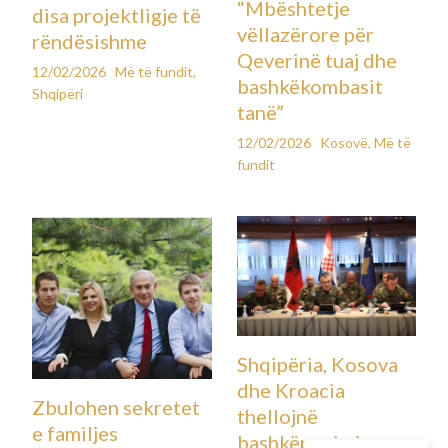
Ultimatum për
Kees Smit nën
Fakultetin Teknik
llupën e klubeve të
në Mitrovicën e
mëdha evropiane:
Veri: 30 ditë afat
Real Madrid,
nga Universiteti i
Barcelona, Bayern
Prishtinës, integrim
dhe Chelsea në
ose lirim i pronës së
garë
UP-së
12/02/2026
Më të fundit
,
Sport
18/02/2026
Kosovë
,
Më të
fundit