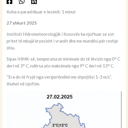
Koha e parashikuar e leximit: 1 minut
27 shkurt 2025
Instituti Hidrometeorologjik i Kosovës ka njoftuar se sot
pritet të mbajë kryesisht i vranët dhe me mundësi për reshje
shiu.
Sipas IHMK-së, temperaturat minimale do të lëvizin nga 0° C
deri në 3° C, ndërsa ato maksimale nga 9° C deri në 13° C.
“Era do të fryjë nga veriperëndimi me shpejtësi 1-3 m/s”,
thuhet në njoftim.