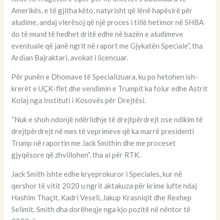
Amerikës, e të gjitha këto, natyrisht që lënë hapësirë për
aludime, andaj vlerësoj që një proces i tillë hetimor në SHBA
do të mund të hedhet dritë edhe në bazën e aludimeve
eventuale që janë ngrit në raport me Gjykatën Speciale”, tha
Ardian Bajraktari, avokat i licencuar.
Për punën e Dhomave të Specializuara, ku po hetohen ish-
krerët e UÇK-flet dhe vendimin e Trumpit ka folur edhe Astrit
Kolaj nga Instituti i Kosovës për Drejtësi.
“Nuk e shoh ndonjë ndërlidhje të drejtpërdrejt ose ndikim të
drejtpërdrejt në mes të veprimeve që ka marrë presidenti
Trump në raportin me Jack Smithin dhe me proceset
gjyqësore që zhvillohen”, tha ai për RTK.
Jack Smith ishte edhe kryeprokuror i Speciales, kur në
qershor të vitit 2020 u ngrit aktakuza për krime lufte ndaj
Hashim Thaçit, Kadri Veseli, Jakup Krasniqit dhe Rexhep
Selimit. Smith dha dorëheqje nga kjo pozitë në nëntor të