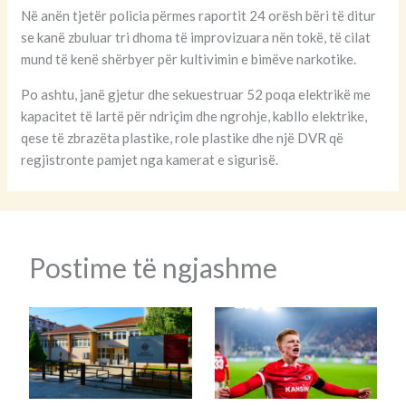
Novosellë të Pejës, nën dyshimin për kultivim të bimës së
hashashit ose shkurreve të kokainës.
Lidhur me këtë rast kryeprokurori i Prokurorisë Themelore
në Pejë, Agim Kurmehaj ka thënë se ka dyshime për një
laborator droge.
“Dyshojmë se kemi gjetur një laborator për kultivimin e
mjeteve narkotike. Jemi na fzën paraprake të vërtetimit të
këtij dyshimi”, ka thënë Kurmehaj.
Në anën tjetër policia përmes raportit 24 orësh bëri të ditur
se kanë zbuluar tri dhoma të improvizuara nën tokë, të cilat
mund të kenë shërbyer për kultivimin e bimëve narkotike.
Po ashtu, janë gjetur dhe sekuestruar 52 poqa elektrikë me
kapacitet të lartë për ndriçim dhe ngrohje, kabllo elektrike,
qese të zbrazëta plastike, role plastike dhe një DVR që
regjistronte pamjet nga kamerat e sigurisë.