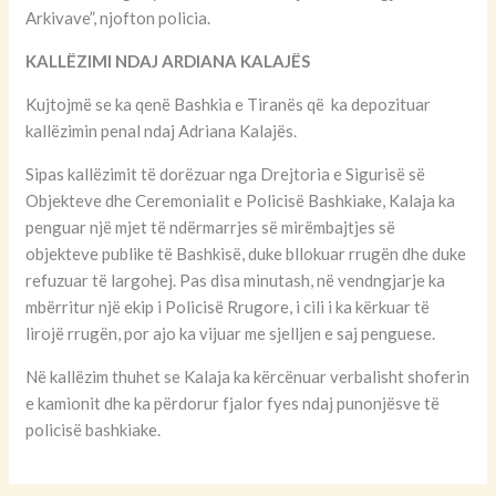
Sipas policisë, dokumentet po transportoheshin nga Bashkia
te Drejtoria e Përgjithshme e Arkivave
“Specialistët për Hetimin e Krimeve të Komisariatit të
Policisë Nr. 1: referuan materialet në Prokurori, ku nisi
procedimi në gjendje të lirë për shtetasen A. K., 61 vjeçe, pasi
ditën e djeshme, ka penguar lëvizjen e një automjeti në
pronësi të bashkisë Tiranë, me të cilin po transportoheshin
dokumente, nga ky institucion, te Drejtoria e Përgjithshme e
Arkivave”, njofton policia.
KALLËZIMI NDAJ ARDIANA KALAJËS
Kujtojmë se ka qenë Bashkia e Tiranës që ka depozituar
kallëzimin penal ndaj Adriana Kalajës.
Sipas kallëzimit të dorëzuar nga Drejtoria e Sigurisë së
Objekteve dhe Ceremonialit e Policisë Bashkiake, Kalaja ka
penguar një mjet të ndërmarrjes së mirëmbajtjes së
objekteve publike të Bashkisë, duke bllokuar rrugën dhe duke