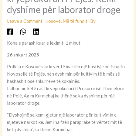
Zbulimi i kultivimit të
hashashit nën tokë,
kryeprokurori i Pejës: Kemi
dyshime për laborator droge
Leave a Comment
Kosovë
,
Më të fundit
By
Koha e parashikuar e leximit: 1 minut
26 shkurt 2025
Policia e Kosovës ka kryer të martën një bastisje në fshatin