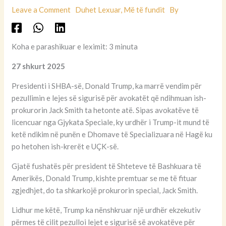
Leave a Comment
Duhet Lexuar
,
Më të fundit
By
Koha e parashikuar e leximit: 3 minuta
27 shkurt 2025
Presidenti i SHBA-së, Donald Trump, ka marrë vendim për
pezullimin e lejes së sigurisë për avokatët që ndihmuan ish-
prokurorin Jack Smith ta hetonte atë. Sipas avokatëve të
licencuar nga Gjykata Speciale, ky urdhër i Trump-it mund të
ketë ndikim në punën e Dhomave të Specializuara në Hagë ku
po hetohen ish-krerët e UÇK-së.
Gjatë fushatës për president të Shteteve të Bashkuara të
Amerikës, Donald Trump, kishte premtuar se me të fituar
zgjedhjet, do ta shkarkojë prokurorin special, Jack Smith.
Lidhur me këtë, Trump ka nënshkruar një urdhër ekzekutiv
përmes të cilit pezulloi lejet e sigurisë së avokatëve për