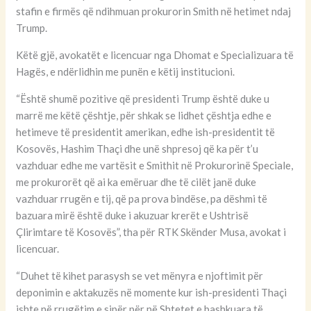
stafin e firmës që ndihmuan prokurorin Smith në hetimet ndaj
Trump.
Këtë gjë, avokatët e licencuar nga Dhomat e Specializuara të
Hagës, e ndërlidhin me punën e këtij institucioni.
“Është shumë pozitive që presidenti Trump është duke u
marrë me këtë çështje, për shkak se lidhet çështja edhe e
hetimeve të presidentit amerikan, edhe ish-presidentit të
Kosovës, Hashim Thaçi dhe unë shpresoj që ka për t’u
vazhduar edhe me vartësit e Smithit në Prokurorinë Speciale,
me prokurorët që ai ka emëruar dhe të cilët janë duke
vazhduar rrugën e tij, që pa prova bindëse, pa dëshmi të
bazuara mirë është duke i akuzuar krerët e Ushtrisë
Çlirimtare të Kosovës”, tha për RTK Skënder Musa, avokat i
licencuar.
“Duhet të kihet parasysh se vet mënyra e njoftimit për
deponimin e aktakuzës në momente kur ish-presidenti Thaçi
ishte në rrugëtim e sipër për në Shtetet e bashkuara të