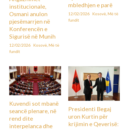
Policia në një deklaratë tha se nuk e përjashtonmundësinë që
rasti të ketë lidhje me një proces që po zhvillohet në gjykatë.
kliko linkun për të parë detaje nga vendi i ngjarjes:
https://www.tagesschau.de/inland/regional/nordrheinwestf
alen/wdr-schuesse-bei-boxer-prozess-in-bielefeld-
mehrere-verletzte–kurzvideo-100~player.html
←
Previous Post
Next Post
→
Postime të ngjashme