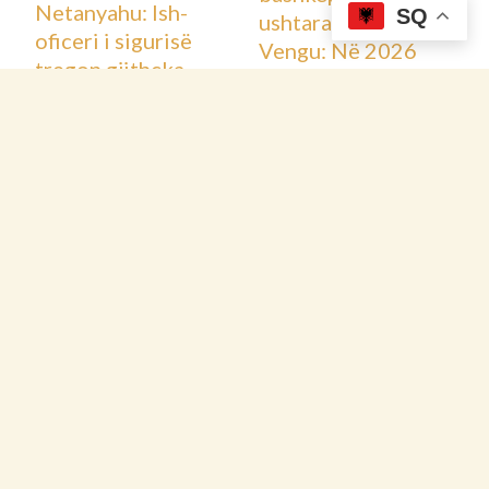
SQ
Kryediplomatja e
BE-së Kaja Kallas
Ndryshimet në
uron formimin e
kabinetin e ri
Qeverisë Kurti 3
qeveritar, Kurti lë
12/02/2026
Kosovë
,
Më të
jasht listës
fundit
zëvendëskryeminis
trin Bislimin,
ministret Hajdarin
e Nagavcin
12/02/2026
Kosovë
,
Më të
fundit