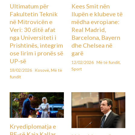
Tre të plagosur nga të shtënat
jashtë gjykatës ku po gjykohet
vrasësi i boksierit kosovar,
Besar Nimani
Leave a Comment
Botë
,
Më të fundit
By