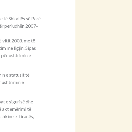
e të Shkallës së Parë
 për periudhën 2007–
 vitit 2008, me të
m me ligjin. Sipas
 për ushtrimin e
n e statusit të
r ushtrimin e
at e sigurisë dhe
ë akt emërimi të
ashkinë e Tiranës,