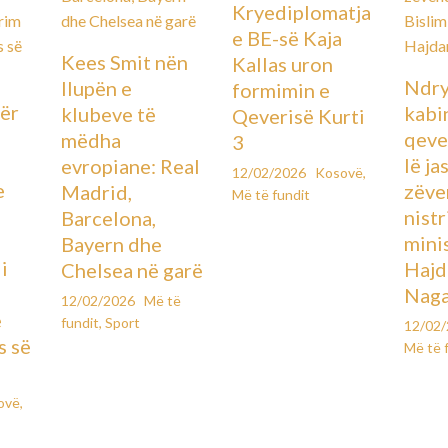
Kryediplomatja
e BE-së Kaja
Kees Smit nën
Kallas uron
Ndry
llupën e
formimin e
ër
kabin
klubeve të
Qeverisë Kurti
qever
mëdha
3
lë ja
evropiane: Real
12/02/2026
Kosovë
,
e
zëve
Madrid,
Më të fundit
ë
nistr
Barcelona,
mini
Bayern dhe
i
Hajd
Chelsea në garë
Naga
12/02/2026
Më të
e
fundit
,
Sport
12/02
s së
Më të 
ovë
,