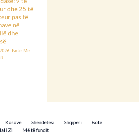
dasë: 9 të
ur dhe 25 të
osur pas të
nave në
llë dhe
së
/2026
Botë
,
Më
it
Kosovë
Shëndetësi
Shqipëri
Botë
al i Zi
Më të fundit