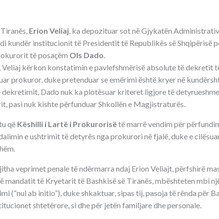
 Tiranës,
Erion Veliaj
, ka depozituar sot në Gjykatën Administrativ
di kundër institucionit të Presidentit të Republikës së Shqipërisë
rokurorit të posaçëm
Ols Dado
.
 Veliaj kërkon konstatimin e pavlefshmërisë absolute të dekretit të
uar prokuror, duke pretenduar se emërimi është kryer në kundërshti
 dekretimit, Dado nuk ka plotësuar kriteret ligjore të detyrueshme
it, pasi nuk kishte përfunduar Shkollën e Magjistraturës.
htu që
Këshilli i Lartë i Prokurorisë
të marrë vendim për përfundimi
dalimin e ushtrimit të detyrës nga prokurori në fjalë, duke e cilësua
shëm.
jitha veprimet penale të ndërmarra ndaj Erion Veliajt, përfshirë mas
të mandatit të Kryetarit të Bashkisë së Tiranës, mbështeten mbi nj
mi (“nul ab initio”), duke shkaktuar, sipas tij, pasoja të rënda për B
titucionet shtetërore, si dhe për jetën familjare dhe personale.