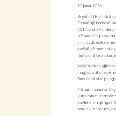
23 janar 2026
Kryetari i Bashkisë së
Tiranë një kërkesë-pa
2012, si dhe kundër p
Në padinë e paraqitur,
cilin Dado është emër
padisë, në momentin e
funksionit të prokuror
Veliaj kërkon gjithas
magjistratit dhe për n
funksionit si të paligj
Në padi thuhet se të g
kufizimin e ushtrimit 
pavlefshëm që nga filli
rendin kushtetues, ins