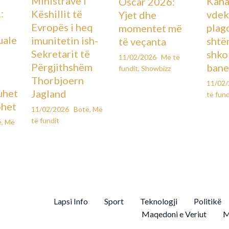
Ministrave i
Kana
Oscar 2026:
:
Këshillit të
vdek
Yjet dhe
Evropës i heq
plag
momentet më
uale
imunitetin ish-
shtë
të veçanta
Sekretarit të
shko
11/02/2026
Më të
Përgjithshëm
bane
fundit
,
Showbizz
Thorbjoern
11/02
uhet
Jagland
të fund
ohet
11/02/2026
Botë
,
Më
të fundit
ë
,
Më
Lapsi Info
Sport
Teknologji
Politikë
Maqedoni e Veriut
M