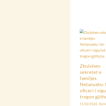
Zbulohen
sekretet e
familjes
Netanyahu: 
oficeri i sig
tregon gjith
11/02/2026
Bot