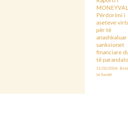
Raporti i
MONEYVAL
Përdorimi i
aseteve virt
për të
anashkaluar
sanksionet
financiare d
të parandal
11/02/2026
Bot
të fundit