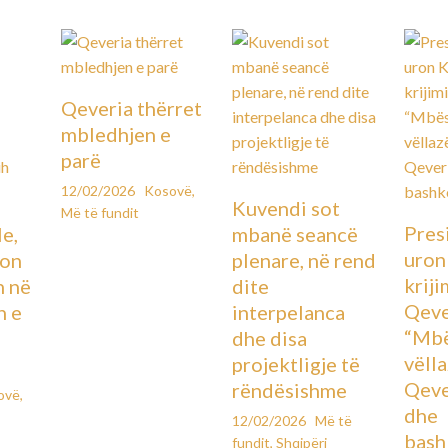
Qeveria thërret
mbledhjen e
parë
12/02/2026
Kosovë
,
Kuvendi sot
Më të fundit
Pres
le,
mbanë seancë
uron
lon
plenare, në rend
kriji
n në
dite
Qeve
n e
interpelanca
“Mbë
dhe disa
vëll
projektligje të
Qeve
rëndësishme
ovë
,
dhe
12/02/2026
Më të
bash
fundit
,
Shqipëri