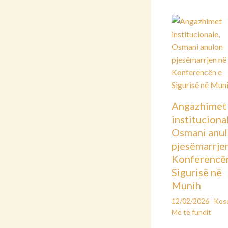
Angazhimet
instituciona
Osmani anu
pjesëmarrje
Konferencë
Sigurisë në
Munih
12/02/2026
Kos
Më të fundit