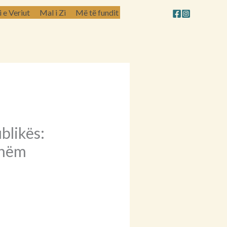
e Veriut
Mal i Zi
Më të fundit
ublikës:
shëm