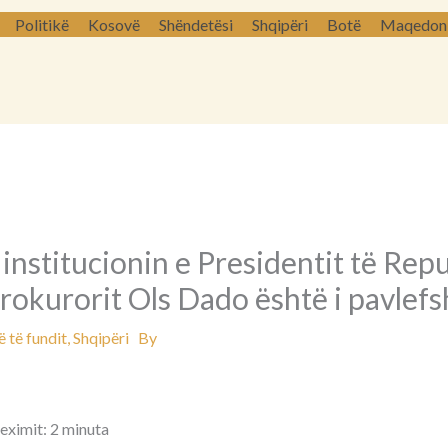
Politikë
Kosovë
Shëndetësi
Shqipëri
Botë
Maqedoni 
t institucionin e Presidentit të Rep
rokurorit Ols Dado është i pavlef
 të fundit
,
Shqipëri
By
leximit: 2 minuta