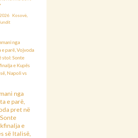
”
/2026
Kosovë
,
fundit
mani nga
ta e parë,
oda pret në
: Sonte
kfinalja e
 së Italisë,