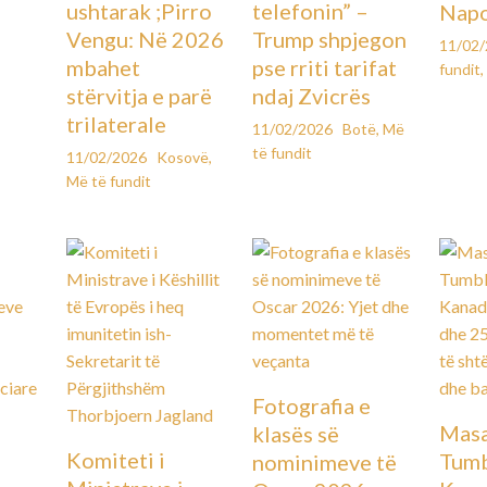
ushtarak ;Pirro
telefonin” –
Napo
Vengu: Në 2026
Trump shpjegon
11/02
mbahet
pse rriti tarifat
fundit
,
stërvitja e parë
ndaj Zvicrës
trilaterale
11/02/2026
Botë
,
Më
të fundit
11/02/2026
Kosovë
,
Më të fundit
Fotografia e
Masa
klasës së
Komiteti i
Tumb
nominimeve të