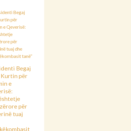
identi Begaj
 Kurtin për
min e
risë:
shtetje
azërore për
rinë tuaj
këkombasit