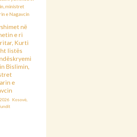
shimet në
etin e ri
itar, Kurti
sht listës
ndëskryemi
in Bislimin,
stret
arin e
vcin
/2026
Kosovë
,
fundit