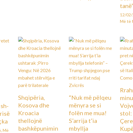
tanë
12/02
Më të 
Rrah
Shqipëria,
“Nuk më pëlqeu
minu
Kosova dhe
mënyra se si
Vojv
Ish-
Kroacia
folën me mua!
stol
urisë
thellojnë
S’arrija t’ia
Çere
çka
bashkëpunimin
mbyllja
Kupës
ë
,
Më