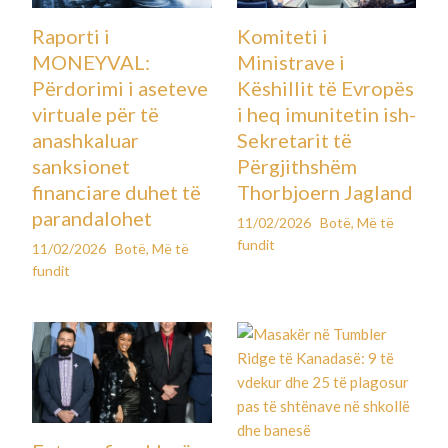
Raporti i
Komiteti i
MONEYVAL:
Ministrave i
Përdorimi i aseteve
Këshillit të Evropës
virtuale për të
i heq imunitetin ish-
anashkaluar
Sekretarit të
sanksionet
Përgjithshëm
financiare duhet të
Thorbjoern Jagland
parandalohet
11/02/2026
Botë
,
Më të
fundit
11/02/2026
Botë
,
Më të
fundit