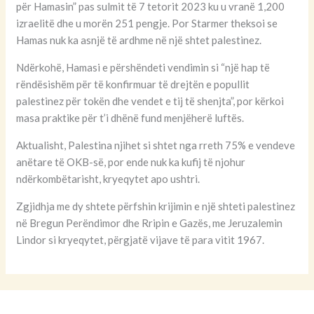
për Hamasin” pas sulmit të 7 tetorit 2023 ku u vranë 1,200
izraelitë dhe u morën 251 pengje. Por Starmer theksoi se
Hamas nuk ka asnjë të ardhme në një shtet palestinez.
Ndërkohë, Hamasi e përshëndeti vendimin si “një hap të
rëndësishëm për të konfirmuar të drejtën e popullit
palestinez për tokën dhe vendet e tij të shenjta”, por kërkoi
masa praktike për t’i dhënë fund menjëherë luftës.
Aktualisht, Palestina njihet si shtet nga rreth 75% e vendeve
anëtare të OKB-së, por ende nuk ka kufij të njohur
ndërkombëtarisht, kryeqytet apo ushtri.
Zgjidhja me dy shtete përfshin krijimin e një shteti palestinez
në Bregun Perëndimor dhe Rripin e Gazës, me Jeruzalemin
Lindor si kryeqytet, përgjatë vijave të para vitit 1967.