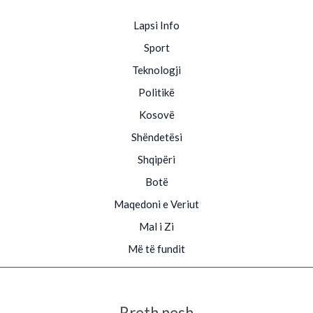
Lapsi Info
Sport
Teknologji
Politikë
Kosovë
Shëndetësi
Shqipëri
Botë
Maqedoni e Veriut
Mal i Zi
Më të fundit
Rreth nesh