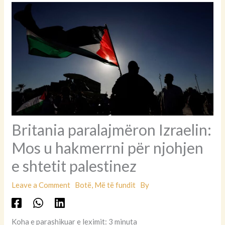
Britania paralajmëron Izraelin:
Mos u hakmerrni për njohjen
e shtetit palestinez
Leave a Comment
Botë
,
Më të fundit
By
Koha e parashikuar e leximit: 3 minuta