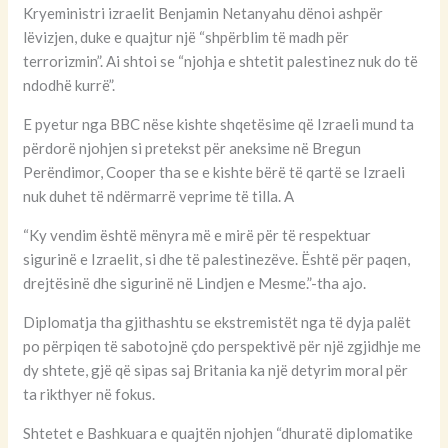
Kryeministri izraelit Benjamin Netanyahu dënoi ashpër
lëvizjen, duke e quajtur një “shpërblim të madh për
terrorizmin”. Ai shtoi se “njohja e shtetit palestinez nuk do të
ndodhë kurrë”.
E pyetur nga BBC nëse kishte shqetësime që Izraeli mund ta
përdorë njohjen si pretekst për aneksime në Bregun
Perëndimor, Cooper tha se e kishte bërë të qartë se Izraeli
nuk duhet të ndërmarrë veprime të tilla. A
“Ky vendim është mënyra më e mirë për të respektuar
sigurinë e Izraelit, si dhe të palestinezëve. Është për paqen,
drejtësinë dhe sigurinë në Lindjen e Mesme.”-tha ajo.
Diplomatja tha gjithashtu se ekstremistët nga të dyja palët
po përpiqen të sabotojnë çdo perspektivë për një zgjidhje me
dy shtete, gjë që sipas saj Britania ka një detyrim moral për
ta rikthyer në fokus.
Shtetet e Bashkuara e quajtën njohjen “dhuratë diplomatike