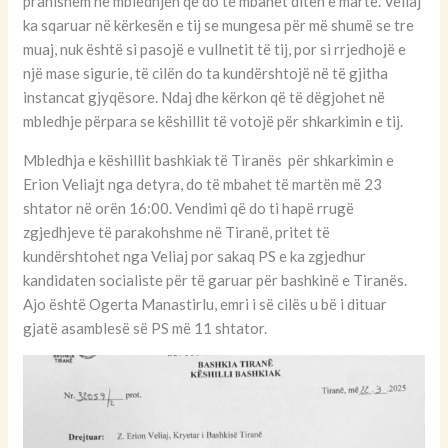
pranishëm në mbledhjen që do të mbahet ditën e martë. Veliaj
ka sqaruar në kërkesën e tij se mungesa për më shumë se tre
muaj, nuk është si pasojë e vullnetit të tij, por si rrjedhojë e
një mase sigurie, të cilën do ta kundërshtojë në të gjitha
instancat gjyqësore. Ndaj dhe kërkon që të dëgjohet në
mbledhje përpara se këshillit të votojë për shkarkimin e tij.
Mbledhja e këshillit bashkiak të Tiranës për shkarkimin e
Erion Veliajt nga detyra, do të mbahet të martën më 23
shtator në orën 16:00. Vendimi që do ti hapë rrugë
zgjedhjeve të parakohshme në Tiranë, pritet të
kundërshtohet nga Veliaj por sakaq PS e ka zgjedhur
kandidaten socialiste për të garuar për bashkinë e Tiranës.
Ajo është Ogerta Manastirlu, emri i së cilës u bë i dituar
gjatë asamblesë së PS më 11 shtator.