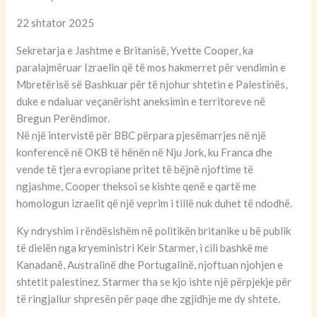
22 shtator 2025
Sekretarja e Jashtme e Britanisë, Yvette Cooper, ka
paralajmëruar Izraelin që të mos hakmerret për vendimin e
Mbretërisë së Bashkuar për të njohur shtetin e Palestinës,
duke e ndaluar veçanërisht aneksimin e territoreve në
Bregun Perëndimor.
Në një intervistë për BBC përpara pjesëmarrjes në një
konferencë në OKB të hënën në Nju Jork, ku Franca dhe
vende të tjera evropiane pritet të bëjnë njoftime të
ngjashme, Cooper theksoi se kishte qenë e qartë me
homologun izraelit që një veprim i tillë nuk duhet të ndodhë.
Ky ndryshim i rëndësishëm në politikën britanike u bë publik
të dielën nga kryeministri Keir Starmer, i cili bashkë me
Kanadanë, Australinë dhe Portugalinë, njoftuan njohjen e
shtetit palestinez. Starmer tha se kjo ishte një përpjekje për
të ringjallur shpresën për paqe dhe zgjidhje me dy shtete.