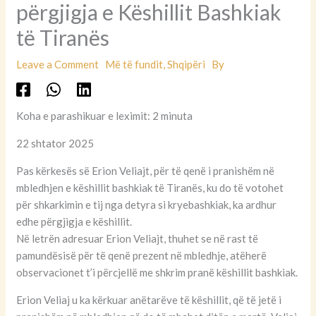
përgjigja e Këshillit Bashkiak
të Tiranës
Leave a Comment
Më të fundit
,
Shqipëri
By
Koha e parashikuar e leximit: 2 minuta
22 shtator 2025
Pas kërkesës së Erion Veliajt, për të qenë i pranishëm në
mbledhjen e këshillit bashkiak të Tiranës, ku do të votohet
për shkarkimin e tij nga detyra si kryebashkiak, ka ardhur
edhe përgjigja e këshillit.
Në letrën adresuar Erion Veliajt, thuhet se në rast të
pamundësisë për të qenë prezent në mbledhje, atëherë
observacionet t’i përcjellë me shkrim pranë këshillit bashkiak.
Erion Veliaj u ka kërkuar anëtarëve të këshillit, që të jetë i