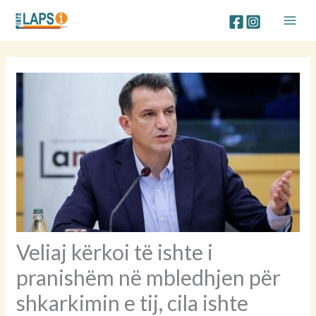
Skip
to
content
Veliaj kërkoi të ishte i
pranishëm në mbledhjen për
shkarkimin e tij, cila ishte