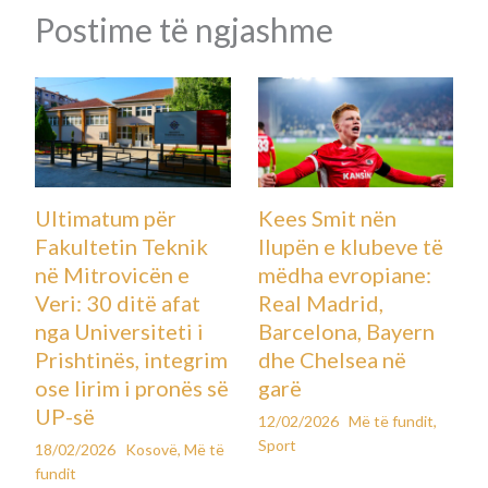
Postime të ngjashme
Ultimatum për
Kees Smit nën
Fakultetin Teknik
llupën e klubeve të
në Mitrovicën e
mëdha evropiane:
Veri: 30 ditë afat
Real Madrid,
nga Universiteti i
Barcelona, Bayern
Prishtinës, integrim
dhe Chelsea në
ose lirim i pronës së
garë
UP-së
12/02/2026
Më të fundit
,
Sport
18/02/2026
Kosovë
,
Më të
fundit