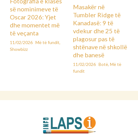
Fotografia e klasës
Masakër në
së nominimeve të
Tumbler Ridge të
Oscar 2026: Yjet
Kanadasë: 9 të
dhe momentet më
vdekur dhe 25 të
të veçanta
plagosur pas të
11/02/2026
Më të fundit
,
shtënave në shkollë
Showbizz
dhe banesë
11/02/2026
Botë
,
Më të
fundit