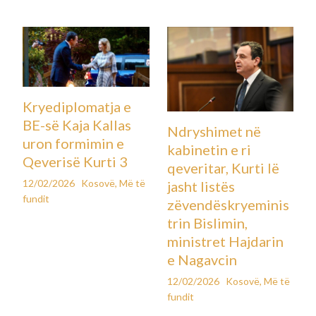
Kryediplomatja e
BE-së Kaja Kallas
Ndryshimet në
uron formimin e
kabinetin e ri
Qeverisë Kurti 3
qeveritar, Kurti lë
12/02/2026
Kosovë
,
Më të
jasht listës
fundit
zëvendëskryeminis
trin Bislimin,
ministret Hajdarin
e Nagavcin
12/02/2026
Kosovë
,
Më të
fundit