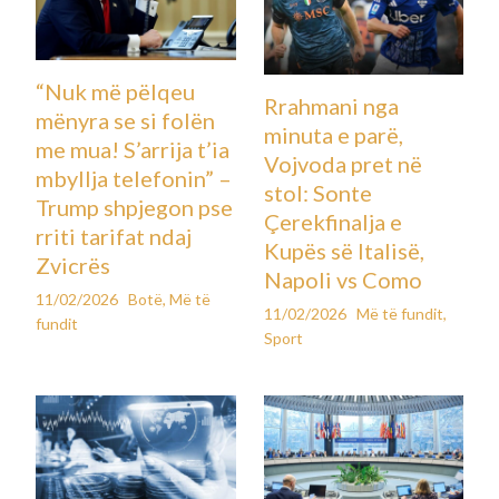
“Nuk më pëlqeu
Rrahmani nga
mënyra se si folën
minuta e parë,
me mua! S’arrija t’ia
Vojvoda pret në
mbyllja telefonin” –
stol: Sonte
Trump shpjegon pse
Çerekfinalja e
rriti tarifat ndaj
Kupës së Italisë,
Zvicrës
Napoli vs Como
11/02/2026
Botë
,
Më të
11/02/2026
Më të fundit
,
fundit
Sport