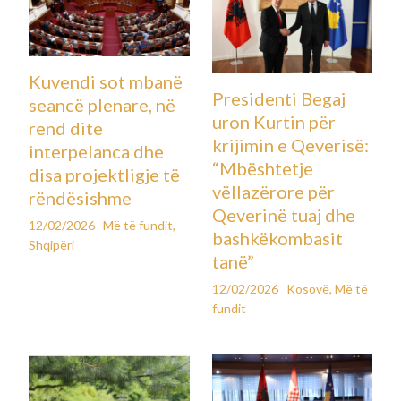
Kuvendi sot mbanë
Presidenti Begaj
seancë plenare, në
uron Kurtin për
rend dite
krijimin e Qeverisë:
interpelanca dhe
“Mbështetje
disa projektligje të
vëllazërore për
rëndësishme
Qeverinë tuaj dhe
12/02/2026
Më të fundit
,
bashkëkombasit
Shqipëri
tanë”
12/02/2026
Kosovë
,
Më të
fundit