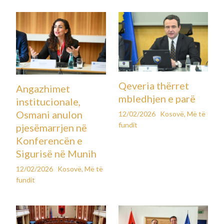
Qeveria thërret
Angazhimet
mbledhjen e parë
institucionale,
Osmani anulon
12/02/2026
Kosovë
,
Më të
fundit
pjesëmarrjen në
Konferencën e
Sigurisë në Munih
12/02/2026
Kosovë
,
Më të
fundit