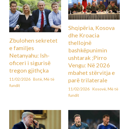
Shqipëria, Kosova
dhe Kroacia
Zbulohen sekretet
thellojnë
e familjes
bashkëpunimin
Netanyahu: Ish-
ushtarak ;Pirro
oficeri i sigurisë
Vengu: Në 2026
tregon gjithçka
mbahet stërvitja e
11/02/2026
Botë
,
Më të
parë trilaterale
fundit
11/02/2026
Kosovë
,
Më të
fundit