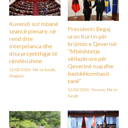
Kuvendi sot mbanë
Presidenti Begaj
seancë plenare, në
uron Kurtin për
rend dite
krijimin e Qeverisë:
interpelanca dhe
“Mbështetje
disa projektligje të
vëllazërore për
rëndësishme
Qeverinë tuaj dhe
12/02/2026
Më të fundit
,
bashkëkombasit
Shqipëri
tanë”
12/02/2026
Kosovë
,
Më të
fundit