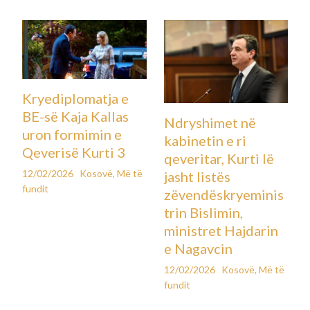
Kryediplomatja e
BE-së Kaja Kallas
Ndryshimet në
uron formimin e
kabinetin e ri
Qeverisë Kurti 3
qeveritar, Kurti lë
12/02/2026
Kosovë
,
Më të
jasht listës
fundit
zëvendëskryeminis
trin Bislimin,
ministret Hajdarin
e Nagavcin
12/02/2026
Kosovë
,
Më të
fundit