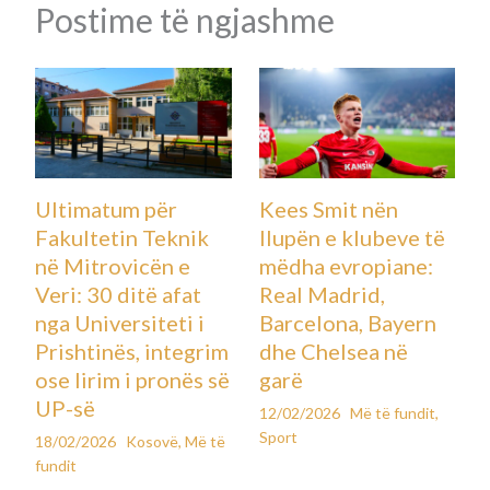
Postime të ngjashme
Ultimatum për
Kees Smit nën
Fakultetin Teknik
llupën e klubeve të
në Mitrovicën e
mëdha evropiane:
Veri: 30 ditë afat
Real Madrid,
nga Universiteti i
Barcelona, Bayern
Prishtinës, integrim
dhe Chelsea në
ose lirim i pronës së
garë
UP-së
12/02/2026
Më të fundit
,
Sport
18/02/2026
Kosovë
,
Më të
fundit