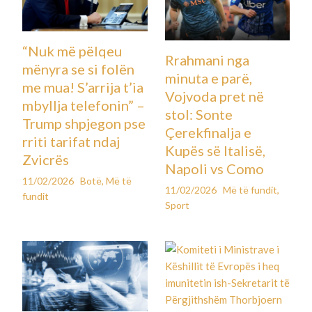
“Nuk më pëlqeu
Rrahmani nga
mënyra se si folën
minuta e parë,
me mua! S’arrija t’ia
Vojvoda pret në
mbyllja telefonin” –
stol: Sonte
Trump shpjegon pse
Çerekfinalja e
rriti tarifat ndaj
Kupës së Italisë,
Zvicrës
Napoli vs Como
11/02/2026
Botë
,
Më të
11/02/2026
Më të fundit
,
fundit
Sport