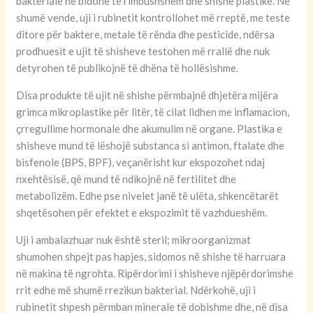
bakteriale në bidonë të rimbushshëm dhe shishe plastike. Në
shumë vende, uji i rubinetit kontrollohet më rreptë, me teste
ditore për baktere, metale të rënda dhe pesticide, ndërsa
prodhuesit e ujit të shisheve testohen më rrallë dhe nuk
detyrohen të publikojnë të dhëna të hollësishme.
Disa produkte të ujit në shishe përmbajnë dhjetëra mijëra
grimca mikroplastike për litër, të cilat lidhen me inflamacion,
çrregullime hormonale dhe akumulim në organe. Plastika e
shisheve mund të lëshojë substanca si antimon, ftalate dhe
bisfenole (BPS, BPF), veçanërisht kur ekspozohet ndaj
nxehtësisë, që mund të ndikojnë në fertilitet dhe
metabolizëm. Edhe pse nivelet janë të ulëta, shkencëtarët
shqetësohen për efektet e ekspozimit të vazhdueshëm.
Uji i ambalazhuar nuk është steril; mikroorganizmat
shumohen shpejt pas hapjes, sidomos në shishe të harruara
në makina të ngrohta. Ripërdorimi i shisheve njëpërdorimshe
rrit edhe më shumë rrezikun bakterial. Ndërkohë, uji i
rubinetit shpesh përmban minerale të dobishme dhe, në disa