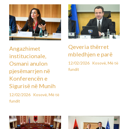
Qeveria thërret
Angazhimet
mbledhjen e parë
institucionale,
Osmani anulon
12/02/2026
Kosovë
,
Më të
fundit
pjesëmarrjen në
Konferencën e
Sigurisë në Munih
12/02/2026
Kosovë
,
Më të
fundit