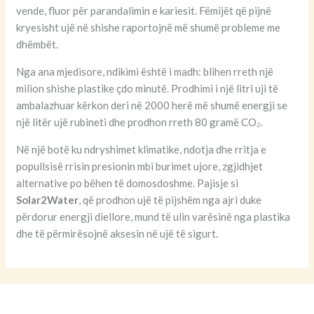
vende, fluor për parandalimin e kariesit. Fëmijët që pijnë
kryesisht ujë në shishe raportojnë më shumë probleme me
dhëmbët.
Nga ana mjedisore, ndikimi është i madh: blihen rreth një
milion shishe plastike çdo minutë. Prodhimi i një litri uji të
ambalazhuar kërkon deri në 2000 herë më shumë energji se
një litër ujë rubineti dhe prodhon rreth 80 gramë CO₂.
Në një botë ku ndryshimet klimatike, ndotja dhe rritja e
popullsisë rrisin presionin mbi burimet ujore, zgjidhjet
alternative po bëhen të domosdoshme. Pajisje si
Solar2Water
, që prodhon ujë të pijshëm nga ajri duke
përdorur energji diellore, mund të ulin varësinë nga plastika
dhe të përmirësojnë aksesin në ujë të sigurt.