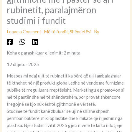
rubinetit, paralajmëron
studimi i fundit
Leave a Comment
Më të fundit
,
Shëndetësi
By
Koha e parashikuar e leximit: 2 minuta
12 dhjetor 2025
Mosbesimi ndaj ujit të rubinetit ka bërë që uji i ambalazhuar
të kthehet në një produkt global, edhe në vende me furnizime
publike të rregulluara rreptësisht. Marketingu e promovon si
më të pastër dhe më të shëndetshëm, por provat shkencore
tregojnë se kjo nuk është gjithmonë e vërtetë.
Studime të fundit kanë zbuluar se uji në shishe shpesh
përmban baktere, mikroplastikë dhe kimikate që rrjedhin nga
plastika. Një studim i vitit 2025 gjeti nivele të larta ndotjeje