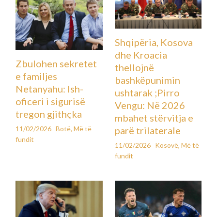
Shqipëria, Kosova
dhe Kroacia
Zbulohen sekretet
thellojnë
e familjes
bashkëpunimin
Netanyahu: Ish-
ushtarak ;Pirro
oficeri i sigurisë
Vengu: Në 2026
tregon gjithçka
mbahet stërvitja e
11/02/2026
Botë
,
Më të
parë trilaterale
fundit
11/02/2026
Kosovë
,
Më të
fundit