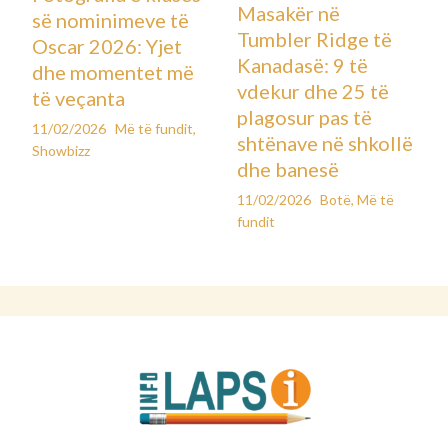
Masakër në
së nominimeve të
Tumbler Ridge të
Oscar 2026: Yjet
Kanadasë: 9 të
dhe momentet më
vdekur dhe 25 të
të veçanta
plagosur pas të
11/02/2026
Më të fundit
,
shtënave në shkollë
Showbizz
dhe banesë
11/02/2026
Botë
,
Më të
fundit