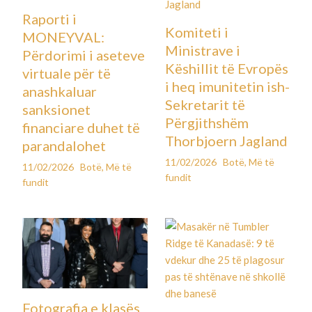
Raporti i
Komiteti i
MONEYVAL:
Ministrave i
Përdorimi i aseteve
Këshillit të Evropës
virtuale për të
i heq imunitetin ish-
anashkaluar
Sekretarit të
sanksionet
Përgjithshëm
financiare duhet të
Thorbjoern Jagland
parandalohet
11/02/2026
Botë
,
Më të
11/02/2026
Botë
,
Më të
fundit
fundit
Fotografia e klasës