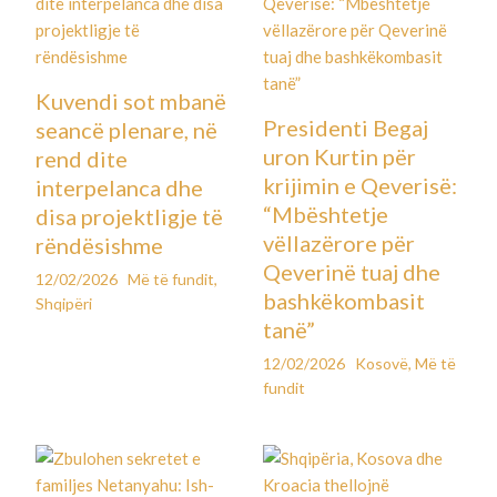
Kuvendi sot mbanë
Presidenti Begaj
seancë plenare, në
uron Kurtin për
rend dite
krijimin e Qeverisë:
interpelanca dhe
“Mbështetje
disa projektligje të
vëllazërore për
rëndësishme
Qeverinë tuaj dhe
12/02/2026
Më të fundit
,
bashkëkombasit
Shqipëri
tanë”
12/02/2026
Kosovë
,
Më të
fundit