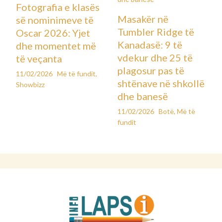
Fotografia e klasës
Masakër në
së nominimeve të
Tumbler Ridge të
Oscar 2026: Yjet
Kanadasë: 9 të
dhe momentet më
vdekur dhe 25 të
të veçanta
plagosur pas të
11/02/2026
Më të fundit
,
shtënave në shkollë
Showbizz
dhe banesë
11/02/2026
Botë
,
Më të
fundit