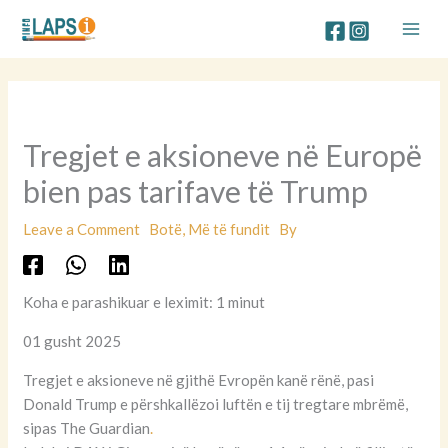
Skip
to
content
Tregjet e aksioneve në Europë
bien pas tarifave të Trump
Leave a Comment
Botë
,
Më të fundit
By
Koha e parashikuar e leximit: 1 minut
01 gusht 2025
Tregjet e aksioneve në gjithë Evropën kanë rënë, pasi
Donald Trump e përshkallëzoi luftën e tij tregtare mbrëmë,
sipas The Guardian
.