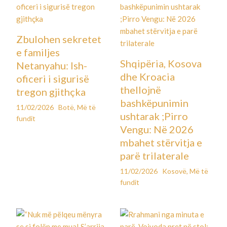
Zbulohen sekretet
e familjes
Shqipëria, Kosova
Netanyahu: Ish-
dhe Kroacia
oficeri i sigurisë
thellojnë
tregon gjithçka
bashkëpunimin
11/02/2026
Botë
,
Më të
ushtarak ;Pirro
fundit
Vengu: Në 2026
mbahet stërvitja e
parë trilaterale
11/02/2026
Kosovë
,
Më të
fundit