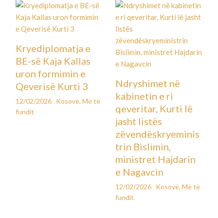
Kryediplomatja e
BE-së Kaja Kallas
uron formimin e
Ndryshimet në
Qeverisë Kurti 3
kabinetin e ri
12/02/2026
Kosovë
,
Më të
qeveritar, Kurti lë
fundit
jasht listës
zëvendëskryeminis
trin Bislimin,
ministret Hajdarin
e Nagavcin
12/02/2026
Kosovë
,
Më të
fundit