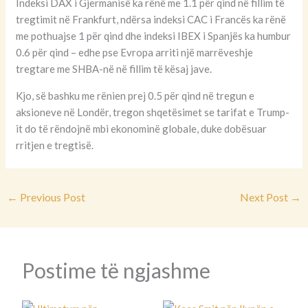
Indeksi DAX i Gjermanisë ka rënë me 1.1 për qind në fillim të
tregtimit në Frankfurt, ndërsa indeksi CAC i Francës ka rënë
me pothuajse 1 për qind dhe indeksi IBEX i Spanjës ka humbur
0.6 për qind – edhe pse Evropa arriti një marrëveshje
tregtare me SHBA-në në fillim të kësaj jave.
Kjo, së bashku me rënien prej 0.5 për qind në tregun e
aksioneve në Londër, tregon shqetësimet se tarifat e Trump-
it do të rëndojnë mbi ekonominë globale, duke dobësuar
rritjen e tregtisë.
←
Previous Post
Next Post
→
Postime të ngjashme