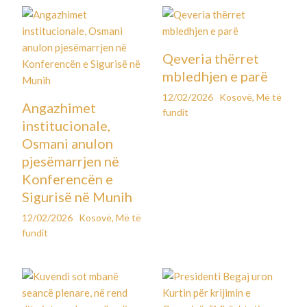
Qeveria thërret
mbledhjen e parë
12/02/2026
Kosovë
,
Më të
Angazhimet
fundit
institucionale,
Osmani anulon
pjesëmarrjen në
Konferencën e
Sigurisë në Munih
12/02/2026
Kosovë
,
Më të
fundit