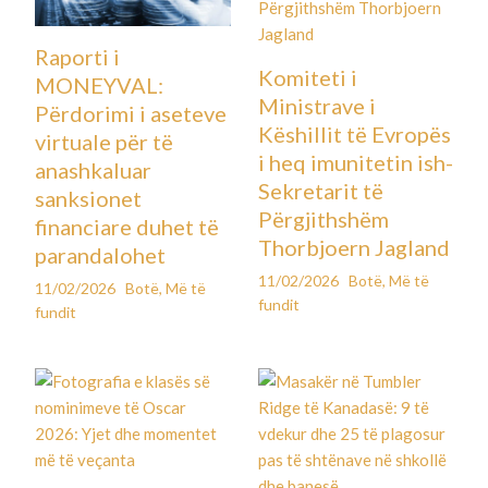
Raporti i
Komiteti i
MONEYVAL:
Ministrave i
Përdorimi i aseteve
Këshillit të Evropës
virtuale për të
i heq imunitetin ish-
anashkaluar
Sekretarit të
sanksionet
Përgjithshëm
financiare duhet të
Thorbjoern Jagland
parandalohet
11/02/2026
Botë
,
Më të
11/02/2026
Botë
,
Më të
fundit
fundit