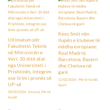
Kees Smit nën
Ultimatum për
llupën e klubeve të
Fakultetin Teknik
mëdha evropiane:
në Mitrovicën e
Real Madrid,
Veri: 30 ditë afat
Barcelona, Bayern
nga Universiteti i
dhe Chelsea në
Prishtinës, integrim
garë
ose lirim i pronës së
12/02/2026
Më të fundit
,
UP-së
Sport
18/02/2026
Kosovë
,
Më të
fundit