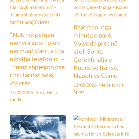
Rrahmani nga
“Nuk më pëlqeu
minuta e parë,
mënyra se si folën
Vojvoda pret në
me mua! S’arrija t’ia
stol: Sonte
mbyllja telefonin” –
Çerekfinalja e
Trump shpjegon pse
Kupës së Italisë,
rriti tarifat ndaj
Napoli vs Como
Zvicrës
11/02/2026
Më të fundit
,
Sport
11/02/2026
Botë
,
Më të
fundit