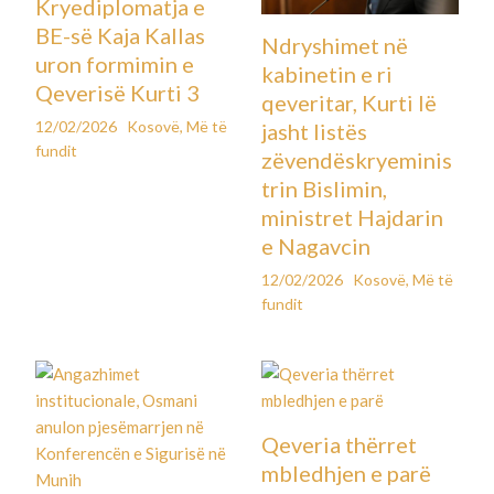
Kryediplomatja e
BE-së Kaja Kallas
Ndryshimet në
uron formimin e
kabinetin e ri
Qeverisë Kurti 3
qeveritar, Kurti lë
12/02/2026
Kosovë
,
Më të
jasht listës
fundit
zëvendëskryeminis
trin Bislimin,
ministret Hajdarin
e Nagavcin
12/02/2026
Kosovë
,
Më të
fundit
Qeveria thërret
mbledhjen e parë