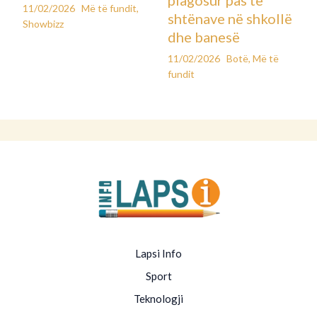
plagosur pas të
11/02/2026
Më të fundit
,
shtënave në shkollë
Showbizz
dhe banesë
11/02/2026
Botë
,
Më të
fundit
Lapsi Info
Sport
Teknologji