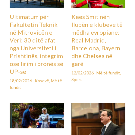
Ultimatum për
Kees Smit nën
Fakultetin Teknik
llupën e klubeve të
në Mitrovicën e
mëdha evropiane:
Veri: 30 ditë afat
Real Madrid,
nga Universiteti i
Barcelona, Bayern
Prishtinës, integrim
dhe Chelsea në
ose lirim i pronës së
garë
UP-së
12/02/2026
Më të fundit
,
Sport
18/02/2026
Kosovë
,
Më të
fundit