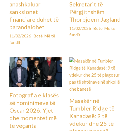
anashkaluar
Sekretarit të
sanksionet
Përgjithshëm
financiare duhet të
Thorbjoern Jagland
parandalohet
11/02/2026
Botë
,
Më të
fundit
11/02/2026
Botë
,
Më të
fundit
Fotografia e klasës
Masakër në
së nominimeve të
Tumbler Ridge të
Oscar 2026: Yjet
Kanadasë: 9 të
dhe momentet më
vdekur dhe 25 të
të veçanta