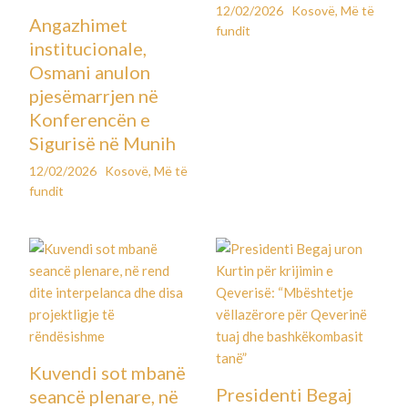
12/02/2026
Kosovë
,
Më të
Angazhimet
fundit
institucionale,
Osmani anulon
pjesëmarrjen në
Konferencën e
Sigurisë në Munih
12/02/2026
Kosovë
,
Më të
fundit
Kuvendi sot mbanë
Presidenti Begaj
seancë plenare, në