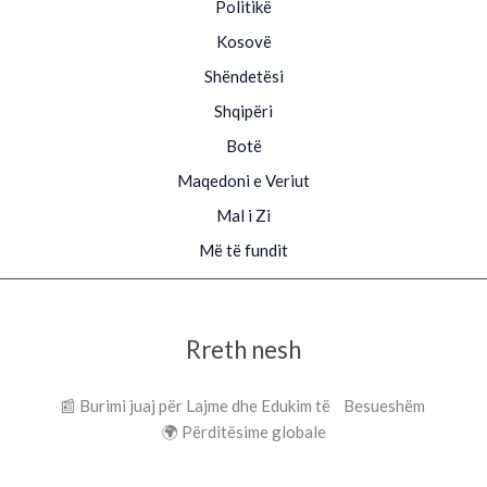
Politikë
Kosovë
Shëndetësi
Shqipëri
Botë
Maqedoni e Veriut
Mal i Zi
Më të fundit
Rreth nesh
📰 Burimi juaj për Lajme dhe Edukim të Besueshëm
🌍 Përditësime globale