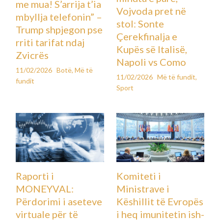
me mua! S’arrija t’ia
Vojvoda pret në
mbyllja telefonin” –
stol: Sonte
Trump shpjegon pse
Çerekfinalja e
rriti tarifat ndaj
Kupës së Italisë,
Zvicrës
Napoli vs Como
11/02/2026
Botë
,
Më të
11/02/2026
Më të fundit
,
fundit
Sport
Raporti i
Komiteti i
MONEYVAL:
Ministrave i
Përdorimi i aseteve
Këshillit të Evropës
virtuale për të
i heq imunitetin ish-