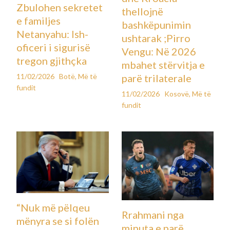
Zbulohen sekretet
thellojnë
e familjes
bashkëpunimin
Netanyahu: Ish-
ushtarak ;Pirro
oficeri i sigurisë
Vengu: Në 2026
tregon gjithçka
mbahet stërvitja e
11/02/2026
Botë
,
Më të
parë trilaterale
fundit
11/02/2026
Kosovë
,
Më të
fundit
“Nuk më pëlqeu
Rrahmani nga
mënyra se si folën
minuta e parë,