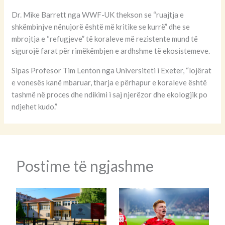
Dr. Mike Barrett nga WWF-UK thekson se “ruajtja e
shkëmbinjve nënujorë është më kritike se kurrë” dhe se
mbrojtja e “refugjeve” të koraleve më rezistente mund të
sigurojë farat për rimëkëmbjen e ardhshme të ekosistemeve.
Sipas Profesor Tim Lenton nga Universiteti i Exeter, “lojërat
e vonesës kanë mbaruar, tharja e përhapur e koraleve është
tashmë në proces dhe ndikimi i saj njerëzor dhe ekologjik po
ndjehet kudo.”
Postime të ngjashme