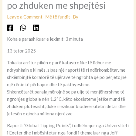
po zhduken me shpejtësi
Leave a Comment
Më të fundit
By
Koha e parashikuar e leximit: 3 minuta
13 tetor 2025
Toka ka arritur pikën e parë katastrofike të lidhur me
ndryshimin e klimës, sipas një raporti të ri ndërkombëtar, me
shkëmbinjtë koralorë të ujërave të ngrohta që po përjetojnë
një rënie të përhapur dhe të pakthyeshme.
Shkencëtarët paralajmërojnë se pa ulje të menjëhershme të
ngrohjes globale nën 1.2°C, këto ekosisteme jetike mund të
zhduken plotësisht, duke rrezikuar biodiversitetin detar dhe
jetesën e qindra miliona njerëzve.
Raporti “Global Tipping Points”, i udhëhequr nga Universiteti
i Exeter dhe i mbështetur nga fondi i themeluar nga Jeff