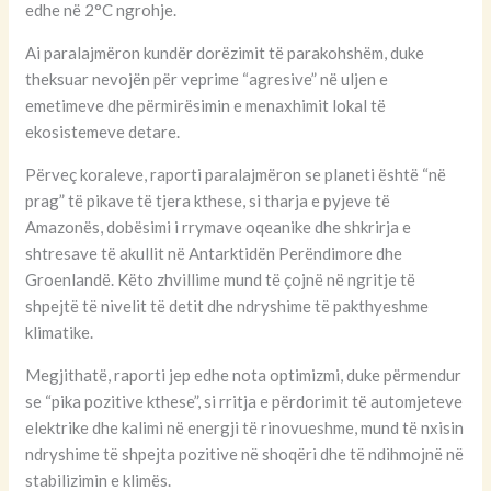
edhe në 2°C ngrohje.
Ai paralajmëron kundër dorëzimit të parakohshëm, duke
theksuar nevojën për veprime “agresive” në uljen e
emetimeve dhe përmirësimin e menaxhimit lokal të
ekosistemeve detare.
Përveç koraleve, raporti paralajmëron se planeti është “në
prag” të pikave të tjera kthese, si tharja e pyjeve të
Amazonës, dobësimi i rrymave oqeanike dhe shkrirja e
shtresave të akullit në Antarktidën Perëndimore dhe
Groenlandë. Këto zhvillime mund të çojnë në ngritje të
shpejtë të nivelit të detit dhe ndryshime të pakthyeshme
klimatike.
Megjithatë, raporti jep edhe nota optimizmi, duke përmendur
se “pika pozitive kthese”, si rritja e përdorimit të automjeteve
elektrike dhe kalimi në energji të rinovueshme, mund të nxisin
ndryshime të shpejta pozitive në shoqëri dhe të ndihmojnë në
stabilizimin e klimës.