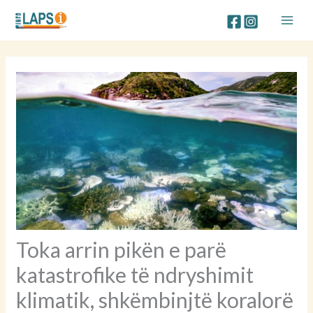
Skip
to
content
Toka arrin pikën e parë
katastrofike të ndryshimit
klimatik, shkëmbinjtë koralorë