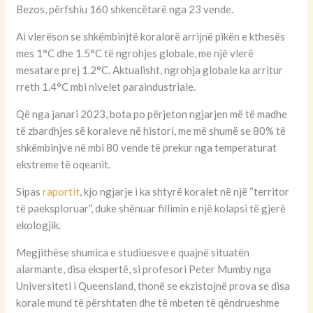
Bezos, përfshiu 160 shkencëtarë nga 23 vende.
Ai vlerëson se shkëmbinjtë koralorë arrijnë pikën e kthesës
mes 1°C dhe 1.5°C të ngrohjes globale, me një vlerë
mesatare prej 1.2°C. Aktualisht, ngrohja globale ka arritur
rreth 1.4°C mbi nivelet paraindustriale.
Që nga janari 2023, bota po përjeton ngjarjen më të madhe
të zbardhjes së koraleve në histori, me më shumë se 80% të
shkëmbinjve në mbi 80 vende të prekur nga temperaturat
ekstreme të oqeanit.
Sipas
raportit
, kjo ngjarje i ka shtyrë koralet në një “territor
të paeksploruar”, duke shënuar fillimin e një kolapsi të gjerë
ekologjik.
Megjithëse shumica e studiuesve e quajnë situatën
alarmante, disa ekspertë, si profesori Peter Mumby nga
Universiteti i Queensland, thonë se ekzistojnë prova se disa
korale mund të përshtaten dhe të mbeten të qëndrueshme