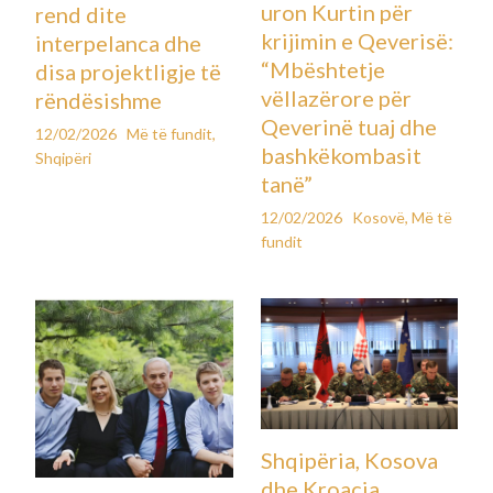
uron Kurtin për
rend dite
krijimin e Qeverisë:
interpelanca dhe
“Mbështetje
disa projektligje të
vëllazërore për
rëndësishme
Qeverinë tuaj dhe
12/02/2026
Më të fundit
,
bashkëkombasit
Shqipëri
tanë”
12/02/2026
Kosovë
,
Më të
fundit
Shqipëria, Kosova
dhe Kroacia