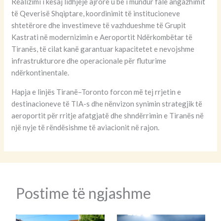
Realizimi i kësaj lidhjeje ajrore u bë i mundur falë angazhimit
të Qeverisë Shqiptare, koordinimit të institucioneve
shtetërore dhe investimeve të vazhdueshme të Grupit
Kastrati në modernizimin e Aeroportit Ndërkombëtar të
Tiranës, të cilat kanë garantuar kapacitetet e nevojshme
infrastrukturore dhe operacionale për fluturime
ndërkontinentale.
Hapja e linjës Tiranë–Toronto forcon më tej rrjetin e
destinacioneve të TIA-s dhe nënvizon synimin strategjik të
aeroportit për rritje afatgjatë dhe shndërrimin e Tiranës në
një nyje të rëndësishme të aviacionit në rajon.
Postime të ngjashme