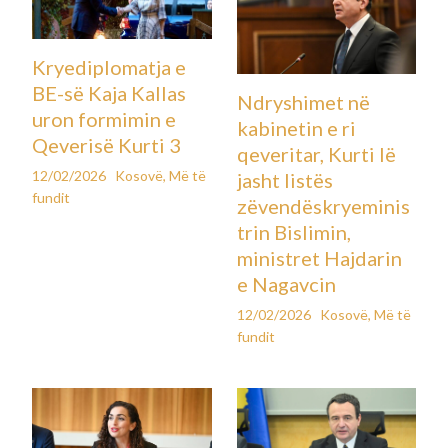
Kryediplomatja e
BE-së Kaja Kallas
Ndryshimet në
uron formimin e
kabinetin e ri
Qeverisë Kurti 3
qeveritar, Kurti lë
12/02/2026
Kosovë
,
Më të
jasht listës
fundit
zëvendëskryeminis
trin Bislimin,
ministret Hajdarin
e Nagavcin
12/02/2026
Kosovë
,
Më të
fundit