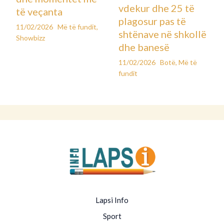
vdekur dhe 25 të
të veçanta
plagosur pas të
11/02/2026
Më të fundit
,
shtënave në shkollë
Showbizz
dhe banesë
11/02/2026
Botë
,
Më të
fundit
Lapsi Info
Sport