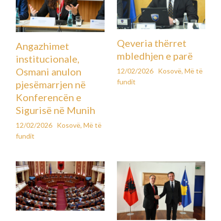
Qeveria thërret
Angazhimet
mbledhjen e parë
institucionale,
Osmani anulon
12/02/2026
Kosovë
,
Më të
fundit
pjesëmarrjen në
Konferencën e
Sigurisë në Munih
12/02/2026
Kosovë
,
Më të
fundit