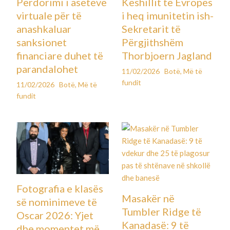
Përdorimi i aseteve
Këshillit të Evropës
virtuale për të
i heq imunitetin ish-
anashkaluar
Sekretarit të
sanksionet
Përgjithshëm
financiare duhet të
Thorbjoern Jagland
parandalohet
11/02/2026
Botë
,
Më të
fundit
11/02/2026
Botë
,
Më të
fundit
Fotografia e klasës
Masakër në
së nominimeve të
Tumbler Ridge të
Oscar 2026: Yjet
Kanadasë: 9 të
dhe momentet më