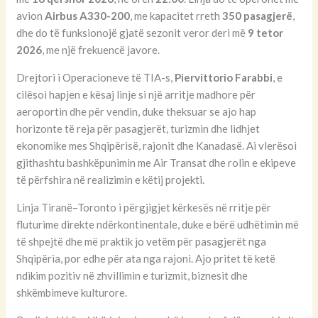
avion
Airbus A330-200
, me kapacitet rreth
350 pasagjerë
,
dhe do të funksionojë gjatë sezonit veror deri më
9 tetor
2026
, me një frekuencë javore.
Drejtori i Operacioneve të TIA-s,
Piervittorio Farabbi
, e
cilësoi hapjen e kësaj linje si një arritje madhore për
aeroportin dhe për vendin, duke theksuar se ajo hap
horizonte të reja për pasagjerët, turizmin dhe lidhjet
ekonomike mes Shqipërisë, rajonit dhe Kanadasë. Ai vlerësoi
gjithashtu bashkëpunimin me Air Transat dhe rolin e ekipeve
të përfshira në realizimin e këtij projekti.
Linja Tiranë–Toronto i përgjigjet kërkesës në rritje për
fluturime direkte ndërkontinentale, duke e bërë udhëtimin më
të shpejtë dhe më praktik jo vetëm për pasagjerët nga
Shqipëria, por edhe për ata nga rajoni. Ajo pritet të ketë
ndikim pozitiv në zhvillimin e turizmit, biznesit dhe
shkëmbimeve kulturore.