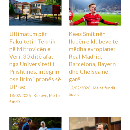
Ultimatum për
Kees Smit nën
Fakultetin Teknik
llupën e klubeve të
në Mitrovicën e
mëdha evropiane:
Veri: 30 ditë afat
Real Madrid,
nga Universiteti i
Barcelona, Bayern
Prishtinës, integrim
dhe Chelsea në
ose lirim i pronës së
garë
UP-së
12/02/2026
Më të fundit
,
Sport
18/02/2026
Kosovë
,
Më të
fundit