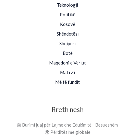
Teknologji
Politikë
Kosovë
Shëndetësi
Shqipëri
Botë
Maqedoni e Veriut
Mal i Zi
Më të fundit
Rreth nesh
📰 Burimi juaj për Lajme dhe Edukim të Besueshëm
🌍 Përditësime globale