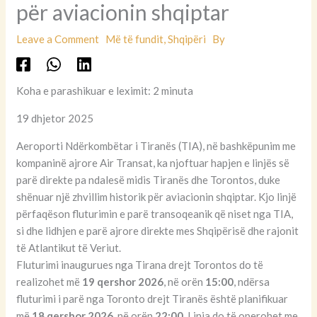
për aviacionin shqiptar
Leave a Comment
Më të fundit
,
Shqipëri
By
Koha e parashikuar e leximit: 2 minuta
19 dhjetor 2025
Aeroporti Ndërkombëtar i Tiranës (TIA), në bashkëpunim me
kompaninë ajrore Air Transat, ka njoftuar hapjen e linjës së
parë direkte pa ndalesë midis Tiranës dhe Torontos, duke
shënuar një zhvillim historik për aviacionin shqiptar. Kjo linjë
përfaqëson fluturimin e parë transoqeanik që niset nga TIA,
si dhe lidhjen e parë ajrore direkte mes Shqipërisë dhe rajonit
të Atlantikut të Veriut.
Fluturimi inaugurues nga Tirana drejt Torontos do të
realizohet më
19 qershor 2026
, në orën
15:00
, ndërsa
fluturimi i parë nga Toronto drejt Tiranës është planifikuar
më
18 qershor 2026
, në orën
22:00
. Linja do të operohet me