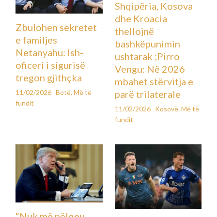
Shqipëria, Kosova
dhe Kroacia
Zbulohen sekretet
thellojnë
e familjes
bashkëpunimin
Netanyahu: Ish-
ushtarak ;Pirro
oficeri i sigurisë
Vengu: Në 2026
tregon gjithçka
mbahet stërvitja e
11/02/2026
Botë
,
Më të
parë trilaterale
fundit
11/02/2026
Kosovë
,
Më të
fundit
“Nuk më pëlqeu