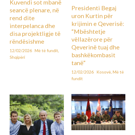
Kuvendi sot mbanë
Presidenti Begaj
seancë plenare, në
uron Kurtin për
rend dite
krijimin e Qeverisë:
interpelanca dhe
“Mbështetje
disa projektligje të
vëllazërore për
rëndësishme
Qeverinë tuaj dhe
12/02/2026
Më të fundit
,
bashkëkombasit
Shqipëri
tanë”
12/02/2026
Kosovë
,
Më të
fundit