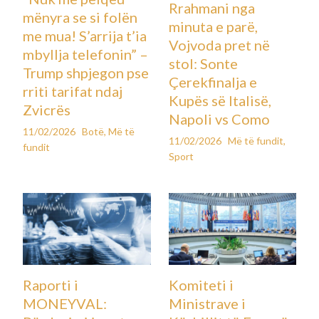
Rrahmani nga
mënyra se si folën
minuta e parë,
me mua! S’arrija t’ia
Vojvoda pret në
mbyllja telefonin” –
stol: Sonte
Trump shpjegon pse
Çerekfinalja e
rriti tarifat ndaj
Kupës së Italisë,
Zvicrës
Napoli vs Como
11/02/2026
Botë
,
Më të
11/02/2026
Më të fundit
,
fundit
Sport
Raporti i
Komiteti i
MONEYVAL:
Ministrave i