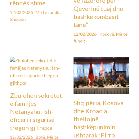
vëllazërore për
rëndësishme
Qeverinë tuaj dhe
12/02/2026
Më të fundit
,
bashkëkombasit
Shqipëri
tanë”
12/02/2026
Kosovë
,
Më të
fundit
Zbulohen sekretet
Shqipëria, Kosova
e familjes
dhe Kroacia
Netanyahu: Ish-
thellojnë
oficeri i sigurisë
bashkëpunimin
tregon gjithçka
ushtarak ;Pirro
11/02/2026
Botë
,
Më të