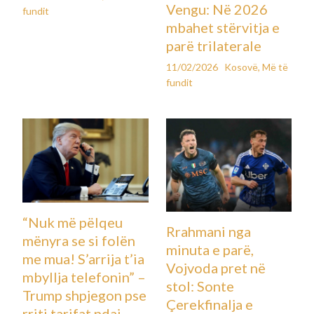
Vengu: Në 2026
fundit
mbahet stërvitja e
parë trilaterale
11/02/2026
Kosovë
,
Më të
fundit
“Nuk më pëlqeu
Rrahmani nga
mënyra se si folën
minuta e parë,
me mua! S’arrija t’ia
Vojvoda pret në
mbyllja telefonin” –
stol: Sonte
Trump shpjegon pse
Çerekfinalja e
rriti tarifat ndaj