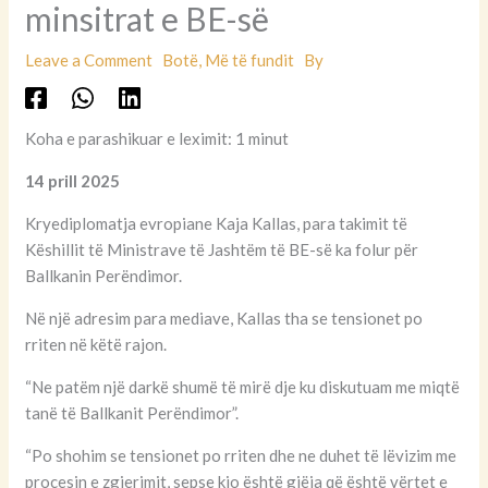
minsitrat e BE-së
Leave a Comment
Botë
,
Më të fundit
By
Koha e parashikuar e leximit: 1 minut
14 prill 2025
Kryediplomatja evropiane Kaja Kallas, para takimit të
Këshillit të Ministrave të Jashtëm të BE-së ka folur për
Ballkanin Perëndimor.
Në një adresim para mediave, Kallas tha se tensionet po
rriten në këtë rajon.
“Ne patëm një darkë shumë të mirë dje ku diskutuam me miqtë
tanë të Ballkanit Perëndimor”.
“Po shohim se tensionet po rriten dhe ne duhet të lëvizim me
procesin e zgjerimit, sepse kjo është gjëja që është vërtet e