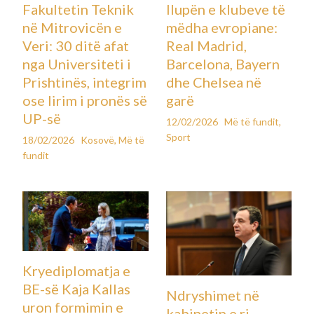
Fakultetin Teknik
llupën e klubeve të
në Mitrovicën e
mëdha evropiane:
Veri: 30 ditë afat
Real Madrid,
nga Universiteti i
Barcelona, Bayern
Prishtinës, integrim
dhe Chelsea në
ose lirim i pronës së
garë
UP-së
12/02/2026
Më të fundit
,
Sport
18/02/2026
Kosovë
,
Më të
fundit
Kryediplomatja e
BE-së Kaja Kallas
Ndryshimet në
uron formimin e
kabinetin e ri