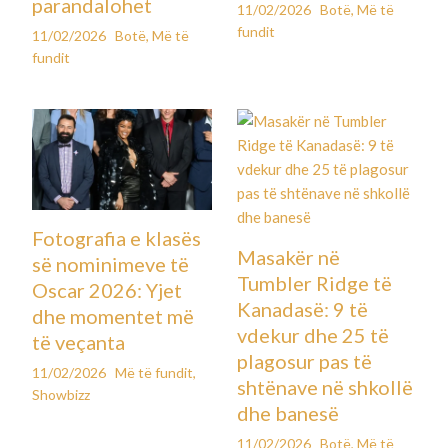
parandalohet
11/02/2026
Botë
,
Më të
fundit
11/02/2026
Botë
,
Më të
fundit
Fotografia e klasës
Masakër në
së nominimeve të
Tumbler Ridge të
Oscar 2026: Yjet
Kanadasë: 9 të
dhe momentet më
vdekur dhe 25 të
të veçanta
plagosur pas të
11/02/2026
Më të fundit
,
shtënave në shkollë
Showbizz
dhe banesë
11/02/2026
Botë
,
Më të