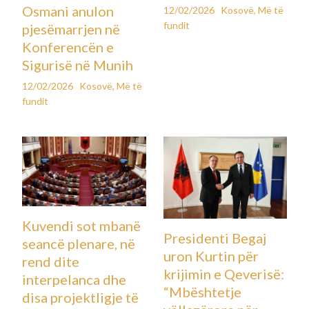
Osmani anulon
12/02/2026
Kosovë
,
Më të
fundit
pjesëmarrjen në
Konferencën e
Sigurisë në Munih
12/02/2026
Kosovë
,
Më të
fundit
Kuvendi sot mbanë
Presidenti Begaj
seancë plenare, në
uron Kurtin për
rend dite
krijimin e Qeverisë:
interpelanca dhe
“Mbështetje
disa projektligje të