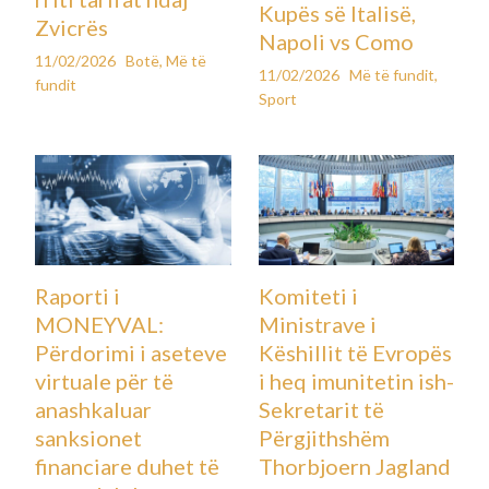
Kupës së Italisë,
Zvicrës
Napoli vs Como
11/02/2026
Botë
,
Më të
11/02/2026
Më të fundit
,
fundit
Sport
Raporti i
Komiteti i
MONEYVAL:
Ministrave i
Përdorimi i aseteve
Këshillit të Evropës
virtuale për të
i heq imunitetin ish-
anashkaluar
Sekretarit të
sanksionet
Përgjithshëm
financiare duhet të
Thorbjoern Jagland