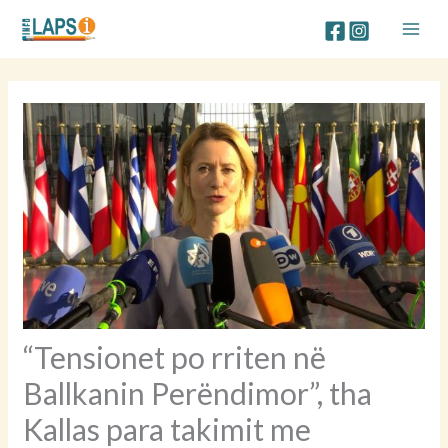
Skip
to
content
“Tensionet po rriten në
Ballkanin Perëndimor”, tha
Kallas para takimit me