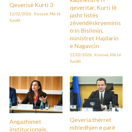
Qeverisë Kurti 3
qeveritar, Kurti lë
12/02/2026
Kosovë
,
Më të
jasht listës
fundit
zëvendëskryeminis
trin Bislimin,
ministret Hajdarin
e Nagavcin
12/02/2026
Kosovë
,
Më të
fundit
Qeveria thërret
Angazhimet
mbledhjen e parë
institucionale,