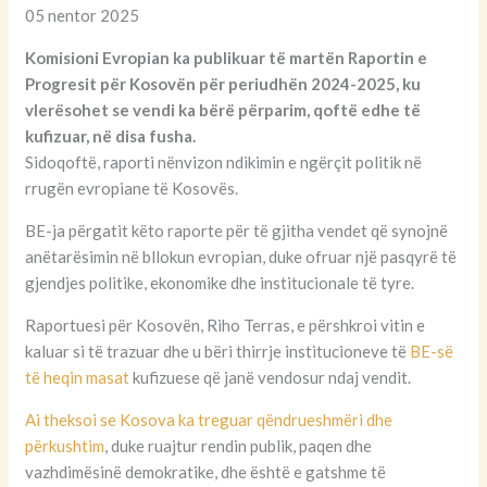
05 nentor 2025
Komisioni Evropian ka publikuar të martën Raportin e
Progresit për Kosovën për periudhën 2024-2025, ku
vlerësohet se vendi ka bërë përparim, qoftë edhe të
kufizuar, në disa fusha.
Sidoqoftë, raporti nënvizon ndikimin e ngërçit politik në
rrugën evropiane të Kosovës.
BE-ja përgatit këto raporte për të gjitha vendet që synojnë
anëtarësimin në bllokun evropian, duke ofruar një pasqyrë të
gjendjes politike, ekonomike dhe institucionale të tyre.
Raportuesi për Kosovën, Riho Terras, e përshkroi vitin e
kaluar si të trazuar dhe u bëri thirrje institucioneve të
BE-së
të heqin masat
kufizuese që janë vendosur ndaj vendit.
Ai theksoi se Kosova ka treguar qëndrueshmëri dhe
përkushtim
, duke ruajtur rendin publik, paqen dhe
vazhdimësinë demokratike, dhe është e gatshme të