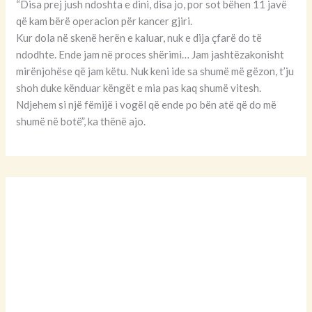
“Disa prej jush ndoshta e dini, disa jo, por sot bëhen 11 javë
që kam bërë operacion për kancer gjiri.
Kur dola në skenë herën e kaluar, nuk e dija çfarë do të
ndodhte. Ende jam në proces shërimi… Jam jashtëzakonisht
mirënjohëse që jam këtu. Nuk keni ide sa shumë më gëzon, t’ju
shoh duke kënduar këngët e mia pas kaq shumë vitesh.
Ndjehem si një fëmijë i vogël që ende po bën atë që do më
shumë në botë”, ka thënë ajo.