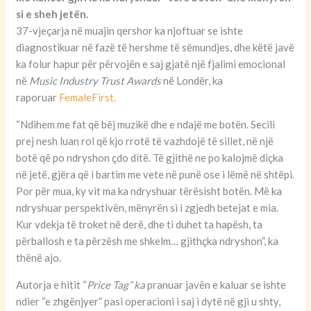
si e sheh jetën.
37-vjeçarja në muajin qershor ka njoftuar se ishte
diagnostikuar në fazë të hershme të sëmundjes, dhe këtë javë
ka folur hapur për përvojën e saj gjatë një fjalimi emocional
në
Music Industry Trust Awards
në Londër, ka
raporuar
FemaleFirst.
“Ndihem me fat që bëj muzikë dhe e ndajë me botën. Secili
prej nesh luan rol që kjo rrotë të vazhdojë të sillet, në një
botë që po ndryshon çdo ditë. Të gjithë ne po kalojmë diçka
në jetë, gjëra që i bartim me vete në punë ose i lëmë në shtëpi.
Por për mua, ky vit ma ka ndryshuar tërësisht botën. Më ka
ndryshuar perspektivën, mënyrën si i zgjedh betejat e mia.
Kur vdekja të troket në derë, dhe ti duhet ta hapësh, ta
përballosh e ta përzësh me shkelm… gjithçka ndryshon”, ka
thënë ajo.
Autorja e hitit “
Price Tag” ka
pranuar javën e kaluar se ishte
ndier “e zhgënjyer” pasi operacioni i saj i dytë në gji u shty,