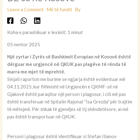
Leave a Comment
Më të fundit
By
Koha e parashikuar e leximit: 1 minut
05 nentor 2025
Një zyrtar i Zyrës së Bashkimit Evropian në Kosovë është
dërguar me urgjencë në QKUK pas plagëve të rënda të
marra me mjet të mprehtë.
Sinjali raporton me burime se ngjarja është evidentuar më
04.11.2025, kur fillimisht në Urgjencën e QKMF-së në
Gjakovë është paraqitur një person i plagosur, i cili më pas
është transferuar në Spitalin Rajonal “Isa Grezda” për trajtim
të mëtejmë. Për shkak të gjendjes së tij shëndetësore, ai më
pas është transportuar në QKUK.
Personi i plagosur është identifikuar si Stefan Ilianov