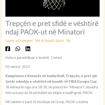
Trepçën e pret sfidë e vështirë
ndaj PAOK-ut në Minatori
Leave a Comment
Më të fundit
,
Sport
By
Koha e parashikuar e leximit: 1 minut
05 nentor 2025
Kampionen e Kosovës në basketboll, Trepçën, e pret një
tjetër ndeshje e vështirë në kuadër të FIBA Europe Cup.
Të mërkurën nga ora 18:30, në palestrën “Minatori”, skuadra
mitrovicase do të përballet me ekipin e madh grek, PAOK.
Në takimin e parë të zhvilluar në Greqi, PAOK-u kishte