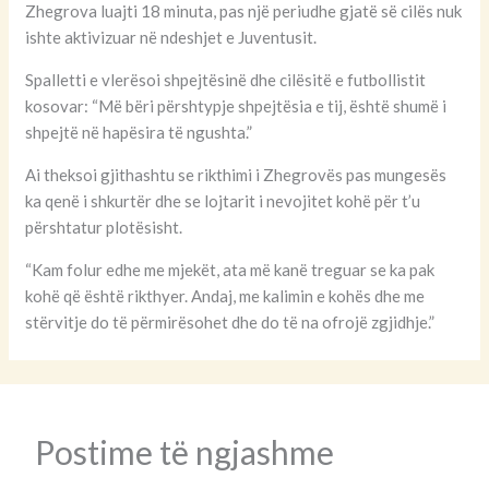
Zhegrova luajti 18 minuta, pas një periudhe gjatë së cilës nuk
ishte aktivizuar në ndeshjet e Juventusit.
Spalletti e vlerësoi shpejtësinë dhe cilësitë e futbollistit
kosovar: “Më bëri përshtypje shpejtësia e tij, është shumë i
shpejtë në hapësira të ngushta.”
Ai theksoi gjithashtu se rikthimi i Zhegrovës pas mungesës
ka qenë i shkurtër dhe se lojtarit i nevojitet kohë për t’u
përshtatur plotësisht.
“Kam folur edhe me mjekët, ata më kanë treguar se ka pak
kohë që është rikthyer. Andaj, me kalimin e kohës dhe me
stërvitje do të përmirësohet dhe do të na ofrojë zgjidhje.”