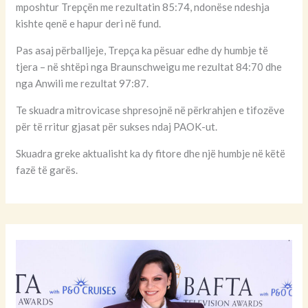
mposhtur Trepçën me rezultatin 85:74, ndonëse ndeshja
kishte qenë e hapur deri në fund.
Pas asaj përballjeje, Trepça ka pësuar edhe dy humbje të
tjera – në shtëpi nga Braunschweigu me rezultat 84:70 dhe
nga Anwili me rezultat 97:87.
Te skuadra mitrovicase shpresojnë në përkrahjen e tifozëve
për të rritur gjasat për sukses ndaj PAOK-ut.
Skuadra greke aktualisht ka dy fitore dhe një humbje në këtë
fazë të garës.