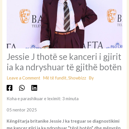
Jessie J thotë se kanceri i gjirit
ia ka ndryshuar të gjithë botën
Leave a Comment
Më të fundit
,
Showbizz
By
Koha e parashikuar e leximit: 3 minuta
05 nentor 2025
Këngëtarja britanike Jessie J ka treguar se diagnostikimi
me kancer gjiri ia ka ndryshuar “tërë botën” dhe mënyrën