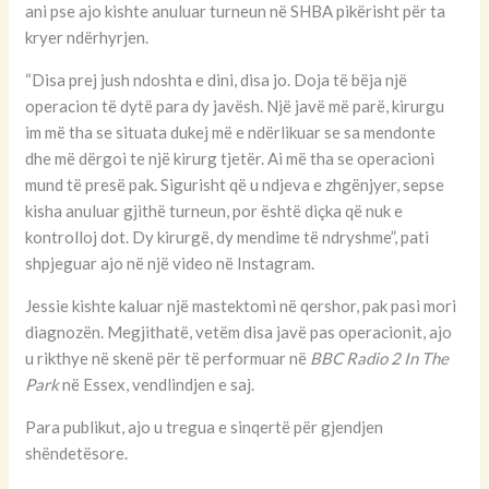
ani pse ajo kishte anuluar turneun në SHBA pikërisht për ta
kryer ndërhyrjen.
“Disa prej jush ndoshta e dini, disa jo. Doja të bëja një
operacion të dytë para dy javësh. Një javë më parë, kirurgu
im më tha se situata dukej më e ndërlikuar se sa mendonte
dhe më dërgoi te një kirurg tjetër. Ai më tha se operacioni
mund të presë pak. Sigurisht që u ndjeva e zhgënjyer, sepse
kisha anuluar gjithë turneun, por është diçka që nuk e
kontrolloj dot. Dy kirurgë, dy mendime të ndryshme”, pati
shpjeguar ajo në një video në Instagram.
Jessie kishte kaluar një mastektomi në qershor, pak pasi mori
diagnozën. Megjithatë, vetëm disa javë pas operacionit, ajo
u rikthye në skenë për të performuar në
BBC Radio 2 In The
Park
në Essex, vendlindjen e saj.
Para publikut, ajo u tregua e sinqertë për gjendjen
shëndetësore.