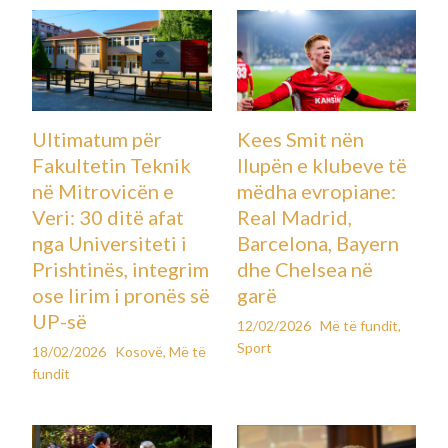
Aksion i madh i policisë në tri
qytete/ Arrestohet një person,
gjenden armë, fishekë dhe
pajisje për përpunimin e
kartëmonedhave
Leave a Comment
Kosovë
,
Më të fundit
By