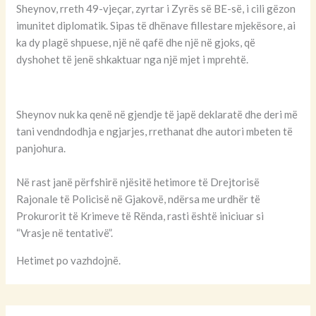
Sheynov, rreth 49-vjeçar, zyrtar i Zyrës së BE-së, i cili gëzon
imunitet diplomatik. Sipas të dhënave fillestare mjekësore, ai
ka dy plagë shpuese, një në qafë dhe një në gjoks, që
dyshohet të jenë shkaktuar nga një mjet i mprehtë.
Sheynov nuk ka qenë në gjendje të japë deklaratë dhe deri më
tani vendndodhja e ngjarjes, rrethanat dhe autori mbeten të
panjohura.
Në rast janë përfshirë njësitë hetimore të Drejtorisë
Rajonale të Policisë në Gjakovë, ndërsa me urdhër të
Prokurorit të Krimeve të Rënda, rasti është iniciuar si
“Vrasje në tentativë”.
Hetimet po vazhdojnë.