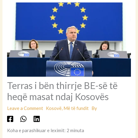
Terras i bën thirrje BE-së të
heqë masat ndaj Kosovës
Leave a Comment
Kosovë
,
Më të fundit
By
Koha e parashikuar e leximit: 2 minuta