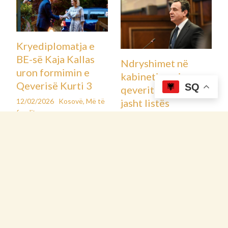
Koha e parashikuar e leximit: 1 minut
05 nentor 2025
Operacioni është zhvilluar në Vushtrri, Klinë dhe Carrabreg
të Deçanit, ku gjatë kontrollit janë sekuestruar armë të
ndryshme dhe pajisje të dyshimta, i dyshuari ndodhet në
mbajtje me vendim të prokurorit…
SQ
Policia e Kosovës ka njoftuar se dje ka arrestuar një person
të dyshuar në lidhje me rastin “Armëmbajtje pa leje dhe
përdorim i armës”, në tri lokacione të ndryshme: Vushtrri,
Klinë dhe Carrabreg të Deçanit.
Gjatë kontrollit policor, në këto lokacione janë gjetur dhe
konfiskuar si prova materiale: dy pistoleta, një pushkë
gjuetie, një armë e gjatë, një makinë për punimin e
kartëmonedhave, dy telefona celularë, një USB, një fotrollë
arme, një kapelë bejsbolli, 208 fishekë të kalibrave të
ndryshëm dhe dy optika.