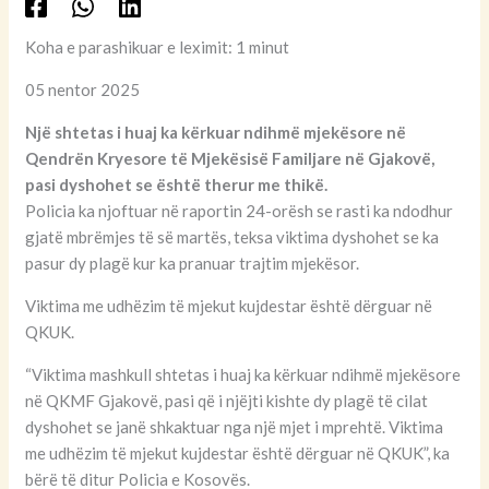
Koha e parashikuar e leximit: 1 minut
05 nentor 2025
Një shtetas i huaj ka kërkuar ndihmë mjekësore në
Qendrën Kryesore të Mjekësisë Familjare në Gjakovë,
pasi dyshohet se është therur me thikë.
Policia ka njoftuar në raportin 24-orësh se rasti ka ndodhur
gjatë mbrëmjes të së martës, teksa viktima dyshohet se ka
pasur dy plagë kur ka pranuar trajtim mjekësor.
Viktima me udhëzim të mjekut kujdestar është dërguar në
QKUK.
“Viktima mashkull shtetas i huaj ka kërkuar ndihmë mjekësore
në QKMF Gjakovë, pasi që i njëjti kishte dy plagë të cilat
dyshohet se janë shkaktuar nga një mjet i mprehtë. Viktima
me udhëzim të mjekut kujdestar është dërguar në QKUK”, ka
bërë të ditur Policia e Kosovës.