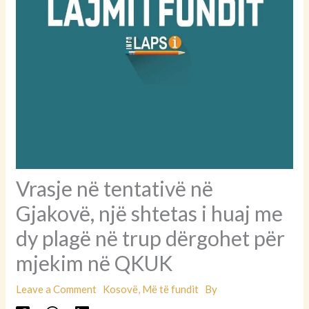
Vrasje në tentativë në
Gjakovë, një shtetas i huaj me
dy plagë në trup dërgohet për
mjekim në QKUK
Leave a Comment
Kosovë
,
Më të fundit
By