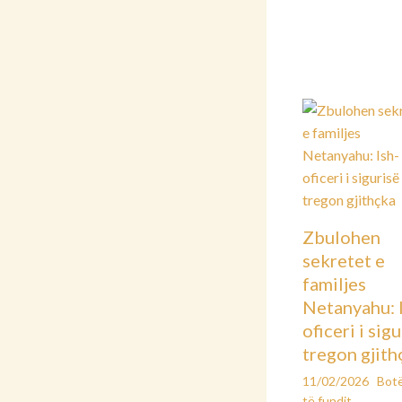
Zbulohen
sekretet e
familjes
Netanyahu: 
oficeri i sig
tregon gjith
11/02/2026
Bot
të fundit