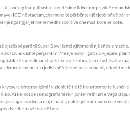
 LX, janë ngritur gjithashtu shqetësime lidhur me praninë e munds
ave (ICE) në stadium, çka mund të përbënte një tjetër sfidë për art
 në një nga ngjarjet më të mëdha sportive dhe muzikore në botë.
 së pjesës së parë të Super Bowl është gjithmonë një sfidë e madhe
owl LX nuk ishte përjashtim. Me një histori gati 60-vjeçare, planif
ogjistikë të ndërlikuar, shqetësime për mbrojtjen e fushës dhe ruajt
sa elemente mund të rrjedhin në internet para kohe, siç ndodhi me 
kryesore ishte realizimi i vizionit të tij: të transformonte fushën e
o Riko. Ai kërkoi që skenografia të rikrijonte rrethinat e Vega Baja
 tjera nga rezidenca e tij e fundit, duke sjellë atmosferën e vendlin
sportive dhe muzikore në botë.