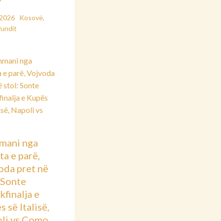
”
/2026
Kosovë
,
fundit
mani nga
ta e parë,
oda pret në
: Sonte
kfinalja e
 së Italisë,
li vs Como