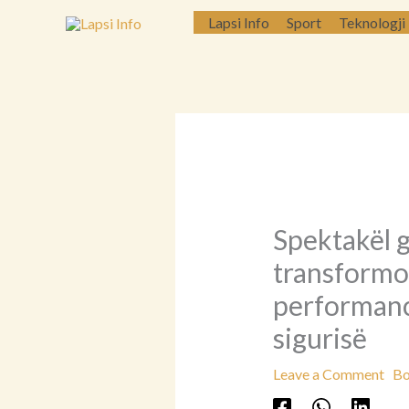
Skip
Lapsi Info
Sport
Teknologji
to
content
Spektakël 
transformo
performancë
sigurisë
Leave a Comment
Bo