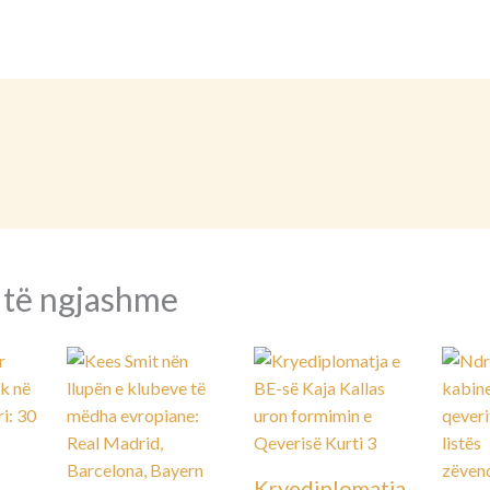
 të ngjashme
Kryediplomatja