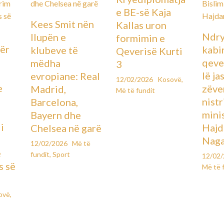
e BE-së Kaja
Kees Smit nën
Kallas uron
Ndry
llupën e
formimin e
ër
kabin
klubeve të
Qeverisë Kurti
qever
mëdha
3
lë ja
evropiane: Real
12/02/2026
Kosovë
,
e
zëve
Madrid,
Më të fundit
ë
nistr
Barcelona,
mini
Bayern dhe
i
Hajd
Chelsea në garë
Naga
12/02/2026
Më të
e
fundit
,
Sport
12/02
s së
Më të 
ovë
,