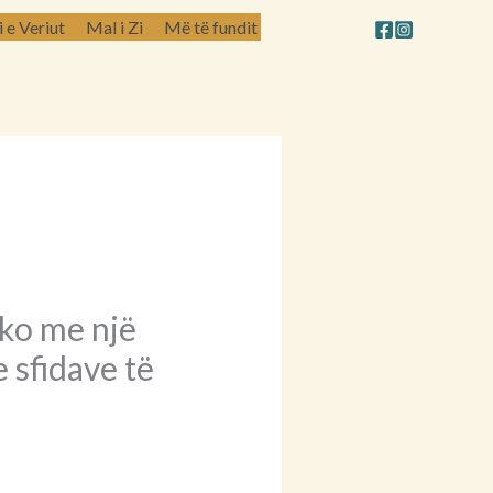
e Veriut
Mal i Zi
Më të fundit
ko me një
 sfidave të