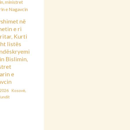
shimet në
etin e ri
itar, Kurti
sht listës
ndëskryemi
in Bislimin,
stret
arin e
vcin
/2026
Kosovë
,
fundit