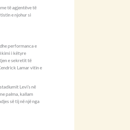
hme të agjentëve të
istin e njohur si
, dhe performanca e
ikimi i këtyre
jen e sekretit të
Kendrick Lamar vitin e
 stadiumit Levi’s në
, me palma, kallam
djes së tij në një nga