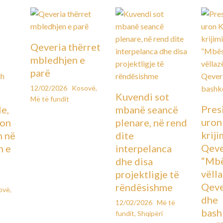
Qeveria thërret
mbledhjen e
parë
12/02/2026
Kosovë
,
Kuvendi sot
Më të fundit
Pres
le,
mbanë seancë
uron
lon
plenare, në rend
kriji
n në
dite
Qeve
n e
interpelanca
“Mbë
dhe disa
vëll
projektligje të
Qeve
rëndësishme
ovë
,
dhe
12/02/2026
Më të
bash
fundit
,
Shqipëri