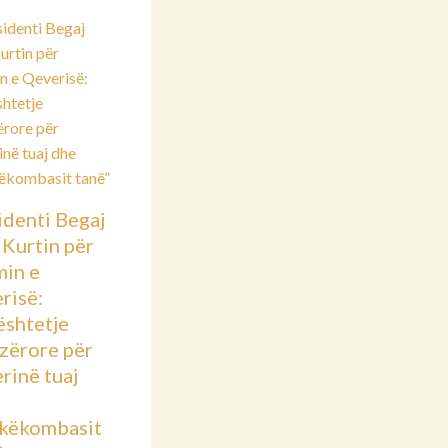
identi Begaj
 Kurtin për
min e
risë:
shtetje
azërore për
rinë tuaj
këkombasit