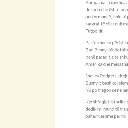
Kompania
Tribe Inc.
,
dekada dhe është bërë
performancë, ishin të 
natyral, të cilat nuk 
Futbollit.
Performanca përfshiu g
Bad Bunny këndoi hitet
bënë paraqitje të shku
Amerika dhe mesazhin 
Shelley Rodgers, drej
Bunny-t bashkoi eleme
“Ai po tregon se ne je
Kjo shfaqje historike 
dedikimi mund të tran
paharrueshme për mil