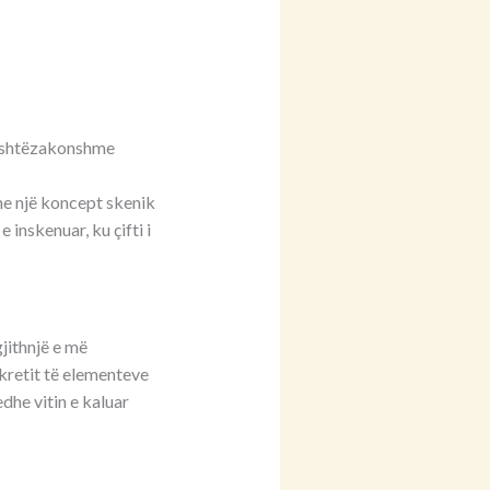
jashtëzakonshme
he një koncept skenik
inskenuar, ku çifti i
gjithnjë e më
ekretit të elementeve
edhe vitin e kaluar