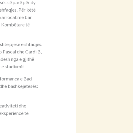
sës së parë për dy
shfaqjes. Për këtë
 karrocat me bar
ës Kombëtare të
shte pjesë e shfaqjes.
o Pascal dhe Cardi B,
ndesh nga e gjithë
 e stadiumit.
erformanca e Bad
 dhe bashkëjetesës:
eativiteti dhe
eksperiencë të