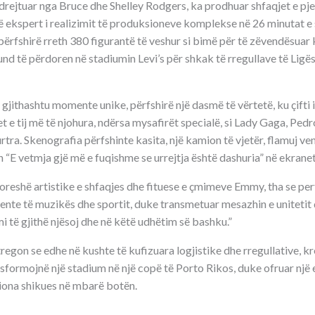
 drejtuar nga Bruce dhe Shelley Rodgers, ka prodhuar shfaqjet e pje
 ekspert i realizimit të produksioneve komplekse në 26 minutat e 
përfshirë rreth 380 figurantë të veshur si bimë për të zëvendësuar
mund të përdoren në stadiumin Levi’s për shkak të rregullave të Lig
jithashtu momente unike, përfshirë një dasmë të vërtetë, ku çifti i
 e tij më të njohura, ndërsa mysafirët specialë, si Lady Gaga, Pedr
rtra. Skenografia përfshinte kasita, një kamion të vjetër, flamuj ve
“E vetmja gjë më e fuqishme se urrejtja është dashuria” në ekranet
toreshë artistike e shfaqjes dhe fituese e çmimeve Emmy, tha se p
nte të muzikës dhe sportit, duke transmetuar mesazhin e unitetit
mi të gjithë njësoj dhe në këtë udhëtim së bashku.”
tregon se edhe në kushte të kufizuara logjistike dhe rregullative, kr
sformojnë një stadium në një copë të Porto Rikos, duke ofruar një 
iona shikues në mbarë botën.