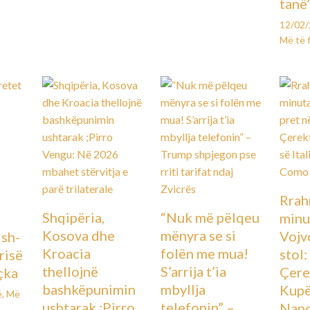
tanë
12/02
Më të 
Rrah
Shqipëria,
“Nuk më pëlqeu
minu
Kosova dhe
mënyra se si
Vojv
Ish-
Kroacia
folën me mua!
stol
urisë
thellojnë
S’arrija t’ia
Çere
çka
bashkëpunimin
mbyllja
Kupës
ë
,
Më
ushtarak ;Pirro
telefonin” –
Napo