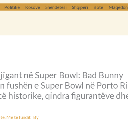
Politikë
Kosovë
Shëndetësi
Shqipëri
Botë
Maqedoni 
gjigant në Super Bowl: Bad Bunny
n fushën e Super Bowl në Porto Ri
 historike, qindra figurantëve dhe
të
,
Më të fundit
By