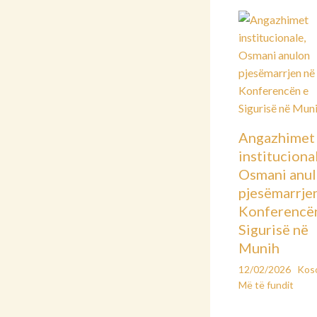
Angazhimet
instituciona
Osmani anu
pjesëmarrje
Konferencë
Sigurisë në
Munih
12/02/2026
Kos
Më të fundit