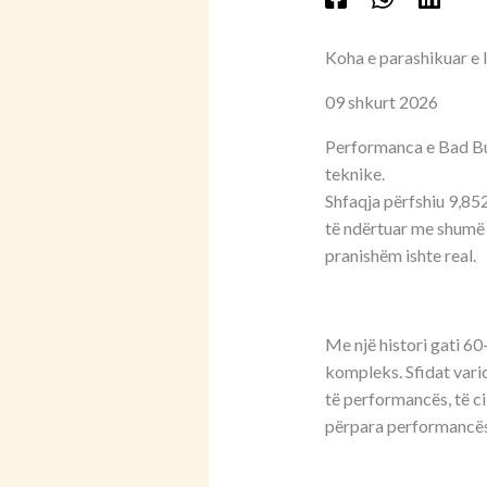
Koha e parashikuar e 
09 shkurt 2026
Performanca e Bad Bu
teknike.
Shfaqja përfshiu 9,85
të ndërtuar me shumë k
pranishëm ishte real.
Me një histori gati 60
kompleks. Sfidat vario
të performancës, të ci
përpara performancës