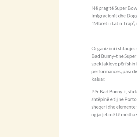
Në prag të Super Bowl
Imigracionit dhe Dogan
“Mbreti i Latin Trap”,
Organizimi i shfaqjes
Bad Bunny-t në Super B
spektakleve përfshin l
performancës, pasi di
kaluar.
Për Bad Bunny-t, sfida 
shtëpinë e tij në Port
sheqeri dhe elemente të
ngjarjet më të mëdha 