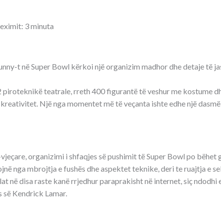
leximit: 3 minuta
nny-t në Super Bowl kërkoi një organizim madhor dhe detaje të 
2 piroteknikë teatrale, rreth 400 figurantë të veshur me kostume d
reativitet. Një nga momentet më të veçanta ishte edhe një dasmë e 
-vjeçare, organizimi i shfaqjes së pushimit të Super Bowl po bëhet 
jnë nga mbrojtja e fushës dhe aspektet teknike, deri te ruajtja e s
lat në disa raste kanë rrjedhur paraprakisht në internet, siç ndodhi 
 së Kendrick Lamar.