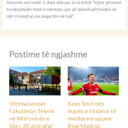
Kosovës me notën 5, duke shkruar se ai është “lojtar që mund
ta ndryshojë ritmin e ndeshjes, por që shpesh përfundon në
një rol neutral, me paqartësi në lojë”.
Postime të ngjashme
Ultimatum për
Kees Smit nën
Fakultetin Teknik
llupën e klubeve të
në Mitrovicën e
mëdha evropiane:
Veri: 30 ditë afat
Real Madrid,