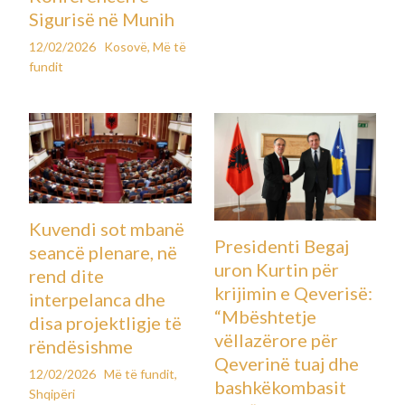
Sigurisë në Munih
12/02/2026
Kosovë
,
Më të
fundit
Kuvendi sot mbanë
Presidenti Begaj
seancë plenare, në
uron Kurtin për
rend dite
krijimin e Qeverisë:
interpelanca dhe
“Mbështetje
disa projektligje të
vëllazërore për
rëndësishme
Qeverinë tuaj dhe
12/02/2026
Më të fundit
,
bashkëkombasit
Shqipëri