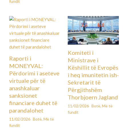
fundit
Komiteti i
Raporti i
Ministrave i
MONEYVAL:
Këshillit të Evropës
Përdorimi i aseteve
i heq imunitetin ish-
virtuale për të
Sekretarit të
anashkaluar
Përgjithshëm
sanksionet
Thorbjoern Jagland
financiare duhet të
11/02/2026
Botë
,
Më të
parandalohet
fundit
11/02/2026
Botë
,
Më të
fundit