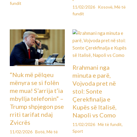
fundit
11/02/2026
Kosovë
,
Më të
fundit
Rrahmani nga
“Nuk më pëlqeu
minuta e parë,
mënyra se si folën
Vojvoda pret në
me mua! S’arrija t’ia
stol: Sonte
mbyllja telefonin” –
Çerekfinalja e
Trump shpjegon pse
Kupës së Italisë,
rriti tarifat ndaj
Napoli vs Como
Zvicrës
11/02/2026
Më të fundit
,
Sport
11/02/2026
Botë
,
Më të