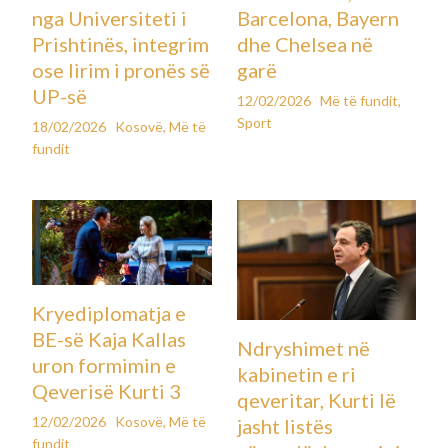
nga Universiteti i
Barcelona, Bayern
Prishtinës, integrim
dhe Chelsea në
ose lirim i pronës së
garë
UP-së
12/02/2026
Më të fundit
,
Sport
18/02/2026
Kosovë
,
Më të
fundit
Kryediplomatja e
BE-së Kaja Kallas
Ndryshimet në
uron formimin e
kabinetin e ri
Qeverisë Kurti 3
qeveritar, Kurti lë
12/02/2026
Kosovë
,
Më të
jasht listës
fundit