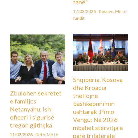
tanë”
12/02/2026
Kosovë
,
Më të
fundit
Shqipëria, Kosova
dhe Kroacia
Zbulohen sekretet
thellojnë
e familjes
bashkëpunimin
Netanyahu: Ish-
ushtarak ;Pirro
oficeri i sigurisë
Vengu: Në 2026
tregon gjithçka
mbahet stërvitja e
11/02/2026
Botë
,
Më të
parë trilaterale