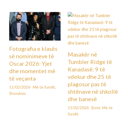
Fotografia e klasës
Masakër në
së nominimeve të
Tumbler Ridge të
Oscar 2026: Yjet
Kanadasë: 9 të
dhe momentet më
vdekur dhe 25 të
të veçanta
plagosur pas të
11/02/2026
Më të fundit
,
shtënave në shkollë
Showbizz
dhe banesë
11/02/2026
Botë
,
Më të
fundit