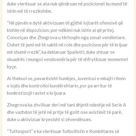
duke vlerësuar se ata nuk qëndruan në pozicionet ku mund të
ishin më të rrezikshëm.
“Në pjesën e dytë aktivizuam të gjithë lojtarët ofensivë që
kishim në dispozicion, por ndikimi nuk ishte ai që pritej.
Conceiçao dhe Zhegrova u tërhoqën nga zonat vendimtare.
Duhet të jemi më të saktë në role dhe pozicione për të krijuar
më shumë rrezik”, ka deklaruar Spalletti, duke shtuar se
skuadrës i mungoi vendosmëria për të shfrytëzuar momentet
kyçe.
Ai theksoi se, pavarësisht humbjes, Juventusi e mbajti ritmin
e lojës dhe kontrolloi kundërshtarin, por pa arritur të
konkretizojë rastet e krijuara.
Zhegrova ka zhvilluar deri më tani dhjetë ndeshje në Serie A
dhe vazhdon të jetë në pritje të golit ose asistimit të parë,
duke u aktivizuar kryesisht si zëvendësues.
“Tuttosport” e ka vlerësuar futbollistin e Kombëtares së