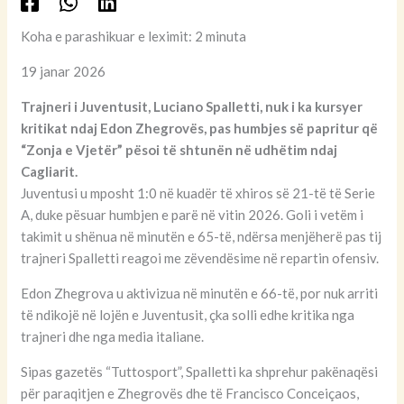
Koha e parashikuar e leximit: 2 minuta
19 janar 2026
Trajneri i Juventusit, Luciano Spalletti, nuk i ka kursyer
kritikat ndaj Edon Zhegrovës, pas humbjes së papritur që
“Zonja e Vjetër” pësoi të shtunën në udhëtim ndaj
Cagliarit.
Juventusi u mposht 1:0 në kuadër të xhiros së 21-të të Serie
A, duke pësuar humbjen e parë në vitin 2026. Goli i vetëm i
takimit u shënua në minutën e 65-të, ndërsa menjëherë pas tij
trajneri Spalletti reagoi me zëvendësime në repartin ofensiv.
Edon Zhegrova u aktivizua në minutën e 66-të, por nuk arriti
të ndikojë në lojën e Juventusit, çka solli edhe kritika nga
trajneri dhe nga media italiane.
Sipas gazetës “Tuttosport”, Spalletti ka shprehur pakënaqësi
për paraqitjen e Zhegrovës dhe të Francisco Conceiçaos,