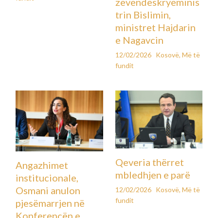
zëvendëskryeminis
trin Bislimin,
ministret Hajdarin
e Nagavcin
12/02/2026
Kosovë
,
Më të
fundit
Qeveria thërret
Angazhimet
mbledhjen e parë
institucionale,
Osmani anulon
12/02/2026
Kosovë
,
Më të
fundit
pjesëmarrjen në
Konferencën e