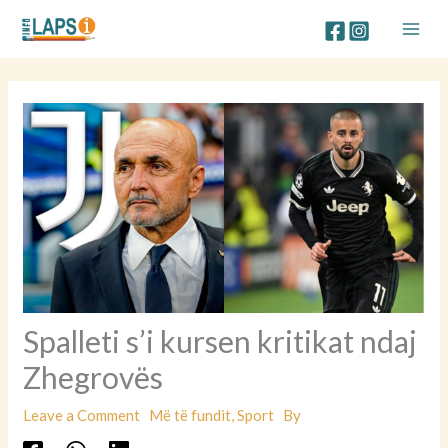
Skip
to
content
Spalleti s’i kursen kritikat ndaj
Zhegrovës
Leave a Comment
Më të fundit
,
Sport
By