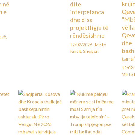
kriji
n në
dite
Qeve
n e
interpelanca
“Mbë
dhe disa
vëll
projektligje të
Qeve
rëndësishme
ovë
,
dhe
12/02/2026
Më të
bash
fundit
,
Shqipëri
tanë
12/02
Më të 