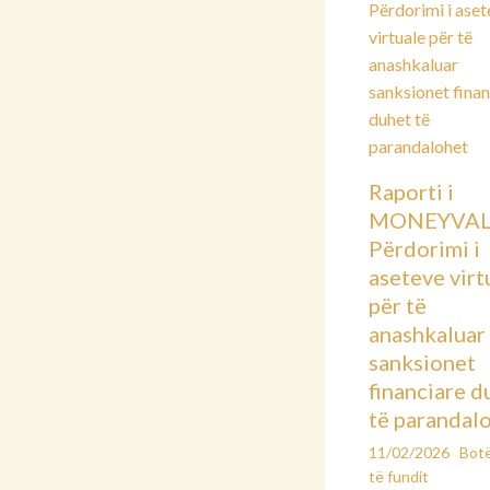
Raporti i
MONEYVAL
Përdorimi i
aseteve virt
për të
anashkaluar
sanksionet
financiare d
të parandal
11/02/2026
Bot
të fundit