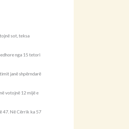
tojnë sot, teksa
jedhore nga 15 tetori
timit janë shpërndarë
në votojnë 12 mijë e
në 47. Në Cërrik ka 57