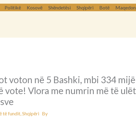
Politikë
Kosovë
Shëndetësi
Shqipëri
Botë
Maqedoni 
ot voton në 5 Bashki, mbi 334 mijë
ë vote! Vlora me numrin më të ulët
sve
 të fundit
,
Shqipëri
By