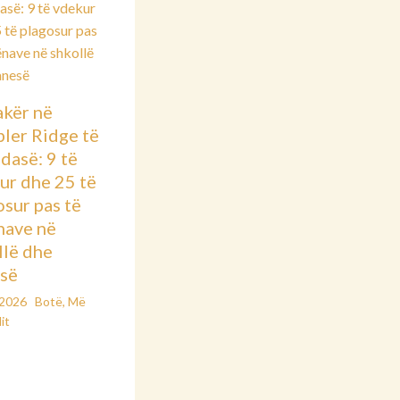
kër në
ler Ridge të
dasë: 9 të
ur dhe 25 të
osur pas të
nave në
llë dhe
së
/2026
Botë
,
Më
it