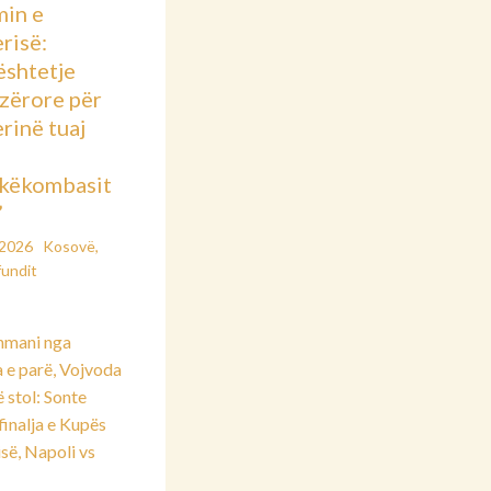
min e
risë:
shtetje
azërore për
rinë tuaj
këkombasit
”
/2026
Kosovë
,
fundit