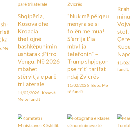
Rrah
Shqipëria,
“Nuk më pëlqeu
minu
Kosova dhe
mënyra se si
Vojv
Ish-
Kroacia
folën me mua!
stol
urisë
thellojnë
S’arrija t’ia
Çere
çka
bashkëpunimin
mbyllja
Kupës
ë
,
Më
ushtarak ;Pirro
telefonin” –
Napo
Vengu: Në 2026
Trump shpjegon
11/02
mbahet
pse rriti tarifat
fundit
,
stërvitja e parë
ndaj Zvicrës
trilaterale
11/02/2026
Botë
,
Më
të fundit
11/02/2026
Kosovë
,
Më të fundit