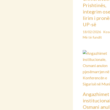
Prishtinës,
integrim os
lirim i pronë
UP-së
18/02/2026
Kos
Më të fundit
Angazhimet
instituciona
Osmani anu