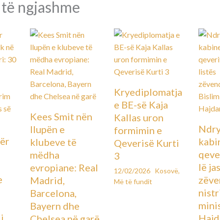
 të ngjashme
Kryediplomatja
e BE-së Kaja
Kees Smit nën
Kallas uron
Ndry
llupën e
formimin e
ër
kabin
klubeve të
Qeverisë Kurti
qever
mëdha
3
lë ja
evropiane: Real
12/02/2026
Kosovë
,
e
zëve
Madrid,
Më të fundit
ë
nistr
Barcelona,
mini
Bayern dhe
i
Hajd
Chelsea në garë