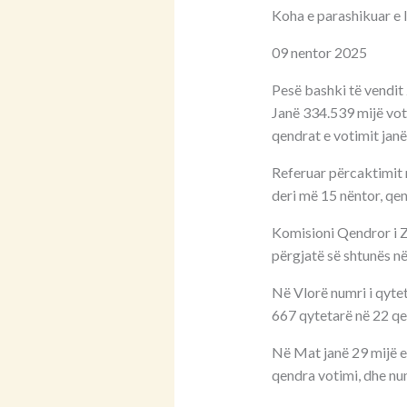
Koha e parashikuar e 
09 nentor 2025
Pesë bashki të vendit 
Janë 334.539 mijë votu
qendrat e votimit janë
Referuar përcaktimit 
deri më 15 nëntor, qen
Komisioni Qendror i Z
përgjatë së shtunës në
Në Vlorë numri i qyte
667 qytetarë në 22 qe
Në Mat janë 29 mijë e
qendra votimi, dhe num