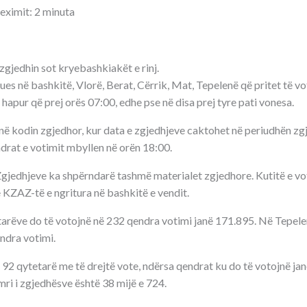
leximit: 2 minuta
zgjedhin sot kryebashkiakët e rinj.
es në bashkitë, Vlorë, Berat, Cërrik, Mat, Tepelenë që pritet të vo
 hapur që prej orës 07:00, edhe pse në disa prej tyre pati vonesa.
në kodin zgjedhor, kur data e zgjedhjeve caktohet në periudhën zg
drat e votimit mbyllen në orën 18:00.
gjedhjeve ka shpërndarë tashmë materialet zgjedhore. Kutitë e vo
 KZAZ-të e ngritura në bashkitë e vendit.
tarëve do të votojnë në 232 qendra votimi janë 171.895. Në Tepele
ndra votimi.
 92 qytetarë me të drejtë vote, ndërsa qendrat ku do të votojnë ja
ri i zgjedhësve është 38 mijë e 724.