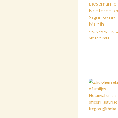
pjesëmarrje
Konferencë
Sigurisë në
Munih
12/02/2026
Kos
Më të fundit