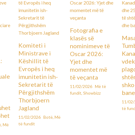
Fotografia e
Masa
klasës së
Komiteti i
Tumb
nominimeve të
Ministrave i
Kana
Oscar 2026:
:
Këshillit të
vdek
Yjet dhe
Evropës i heq
plag
momentet më
uale
imunitetin ish-
shtë
të veçanta
Sekretarit të
shko
11/02/2026
Më të
Përgjithshëm
bane
fundit
,
Showbizz
Thorbjoern
11/02
uhet
Jagland
të fund
ohet
11/02/2026
Botë
,
Më
të fundit
ë
,
Më