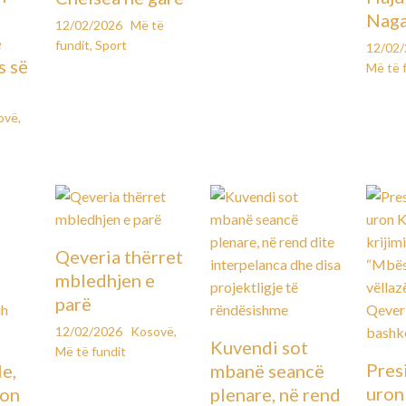
Naga
12/02/2026
Më të
e
fundit
,
Sport
12/02
s së
Më të 
ovë
,
Qeveria thërret
mbledhjen e
parë
12/02/2026
Kosovë
,
Kuvendi sot
Më të fundit
Pres
le,
mbanë seancë
uron
lon
plenare, në rend