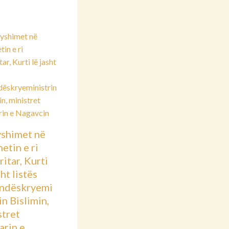
shimet në
etin e ri
itar, Kurti
sht listës
ndëskryemi
in Bislimin,
stret
arin e