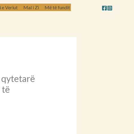
e Veriut
Mal i Zi
Më të fundit
 qytetarë
 të