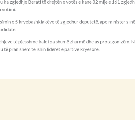
 ka zgjedhje Berati të drejtën e votës e kanë 82 mijë e 161 zgjedhës
 votimi.
imin e 5 kryebashkiakëve të zgjedhur deputetë, apo ministër si në 
ndidatë.
dhjeve të pjesshme kaloi pa shumë zhurmë dhe as protagonizëm. N
u të pranishëm të ishin liderët e partive kryesore.