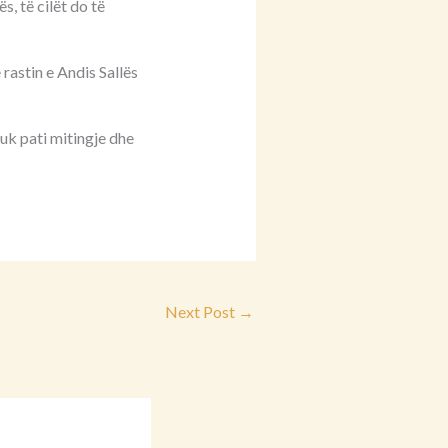
, të cilët do të
rastin e Andis Sallës
uk pati mitingje dhe
Next Post
→