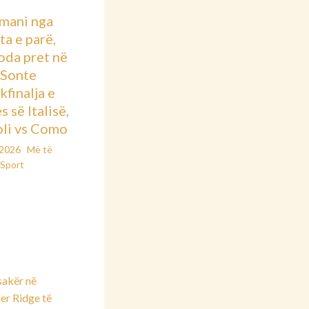
mani nga
ta e parë,
oda pret në
: Sonte
kfinalja e
 së Italisë,
li vs Como
/2026
Më të
Sport