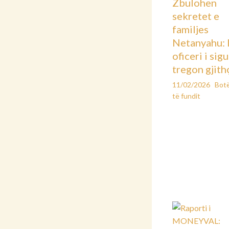
Zbulohen
sekretet e
familjes
Netanyahu: 
oficeri i sig
tregon gjith
11/02/2026
Bot
të fundit