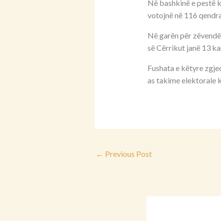
Në bashkinë e pestë ku
votojnë në 116 qendra
Në garën për zëvendës
së Cërrikut janë 13 ka
Fushata e këtyre zgje
as takime elektorale k
←
Previous Post