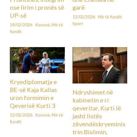
ose lirim i pronës së
garë
UP-së
12/02/2026
Më të fundit
,
Sport
18/02/2026
Kosovë
,
Më të
fundit
Kryediplomatja e
BE-së Kaja Kallas
Ndryshimet në
uron formimin e
kabinetin e ri
Qeverisë Kurti 3
qeveritar, Kurti lë
12/02/2026
Kosovë
,
Më të
jasht listës
fundit
zëvendëskryeminis
trin Bislimin,