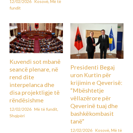
12/02/2026
Kosovë
,
Më të
fundit
Kuvendi sot mbanë
Presidenti Begaj
seancë plenare, në
uron Kurtin për
rend dite
krijimin e Qeverisë:
interpelanca dhe
“Mbështetje
disa projektligje të
vëllazërore për
rëndësishme
Qeverinë tuaj dhe
12/02/2026
Më të fundit
,
bashkëkombasit
Shqipëri
tanë”
12/02/2026
Kosovë
,
Më të