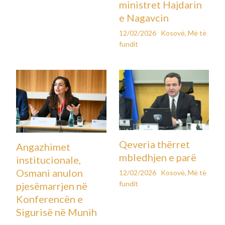
ministret Hajdarin
e Nagavcin
12/02/2026
Kosovë
,
Më të
fundit
Qeveria thërret
Angazhimet
mbledhjen e parë
institucionale,
Osmani anulon
12/02/2026
Kosovë
,
Më të
fundit
pjesëmarrjen në
Konferencën e
Sigurisë në Munih