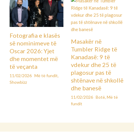
Fotografia e klasës
Masakër në
së nominimeve të
Tumbler Ridge të
Oscar 2026: Yjet
Kanadasë: 9 të
dhe momentet më
vdekur dhe 25 të
të veçanta
plagosur pas të
11/02/2026
Më të fundit
,
shtënave në shkollë
Showbizz
dhe banesë
11/02/2026
Botë
,
Më të
fundit