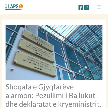
Skip
to
content
Shoqata e Gjyqtarëve
alarmon: Pezullimi i Ballukut
dhe deklaratat e kryeministrit,