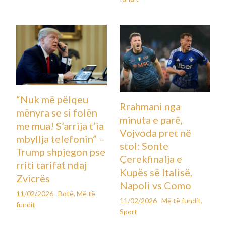
“Nuk më pëlqeu
Rrahmani nga
mënyra se si folën
minuta e parë,
me mua! S’arrija t’ia
Vojvoda pret në
mbyllja telefonin” –
stol: Sonte
Trump shpjegon pse
Çerekfinalja e
rriti tarifat ndaj
Kupës së Italisë,
Zvicrës
Napoli vs Como
11/02/2026
Botë
,
Më të
11/02/2026
Më të fundit
,
fundit
Sport