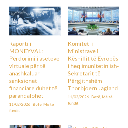
Raporti i
Komiteti i
MONEYVAL:
Ministrave i
Përdorimi i aseteve
Këshillit të Evropës
virtuale për të
i heq imunitetin ish-
anashkaluar
Sekretarit të
sanksionet
Përgjithshëm
financiare duhet të
Thorbjoern Jagland
parandalohet
11/02/2026
Botë
,
Më të
fundit
11/02/2026
Botë
,
Më të
fundit