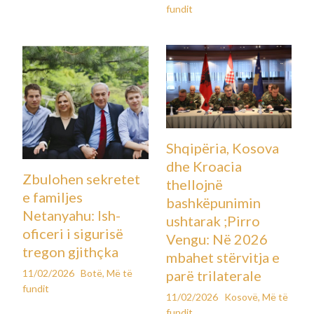
fundit
Shqipëria, Kosova
dhe Kroacia
Zbulohen sekretet
thellojnë
e familjes
bashkëpunimin
Netanyahu: Ish-
ushtarak ;Pirro
oficeri i sigurisë
Vengu: Në 2026
tregon gjithçka
mbahet stërvitja e
11/02/2026
Botë
,
Më të
parë trilaterale
fundit
11/02/2026
Kosovë
,
Më të
fundit