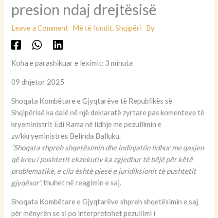
presion ndaj drejtësisë
Leave a Comment
Më të fundit
,
Shqipëri
By
Koha e parashikuar e leximit: 3 minuta
09 dhjetor 2025
Shoqata Kombëtare e Gjyqtarëve të Republikës së
Shqipërisë ka dalë në një deklaratë zyrtare pas komenteve të
kryeministrit Edi Rama në lidhje me pezullimin e
zv/kkryeministres Belinda Balluku.
“Shoqata shpreh shqetësimin dhe indinjatën lidhur me qasjen
që kreu i pushtetit ekzekutiv ka zgjedhur të bëjë për këtë
problematikë, e cila është pjesë e juridiksionit të pushtetit
gjyqësor”,
thuhet në reagimin e saj.
Shoqata Kombëtare e Gjyqtarëve shpreh shqetësimin e saj
për mënyrën se si po interpretohet pezullimi i