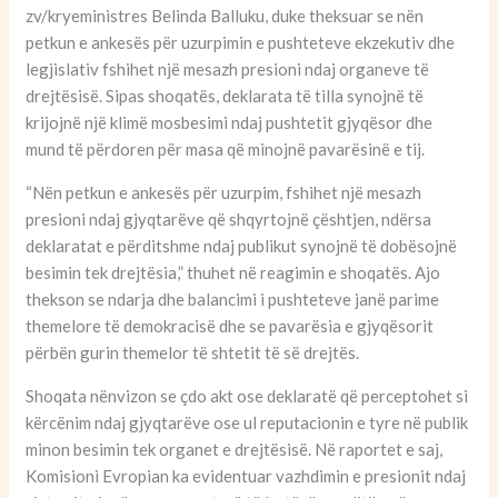
zv/kryeministres Belinda Balluku, duke theksuar se nën
petkun e ankesës për uzurpimin e pushteteve ekzekutiv dhe
legjislativ fshihet një mesazh presioni ndaj organeve të
drejtësisë. Sipas shoqatës, deklarata të tilla synojnë të
krijojnë një klimë mosbesimi ndaj pushtetit gjyqësor dhe
mund të përdoren për masa që minojnë pavarësinë e tij.
“Nën petkun e ankesës për uzurpim, fshihet një mesazh
presioni ndaj gjyqtarëve që shqyrtojnë çështjen, ndërsa
deklaratat e përditshme ndaj publikut synojnë të dobësojnë
besimin tek drejtësia,” thuhet në reagimin e shoqatës. Ajo
thekson se ndarja dhe balancimi i pushteteve janë parime
themelore të demokracisë dhe se pavarësia e gjyqësorit
përbën gurin themelor të shtetit të së drejtës.
Shoqata nënvizon se çdo akt ose deklaratë që perceptohet si
kërcënim ndaj gjyqtarëve ose ul reputacionin e tyre në publik
minon besimin tek organet e drejtësisë. Në raportet e saj,
Komisioni Evropian ka evidentuar vazhdimin e presionit ndaj