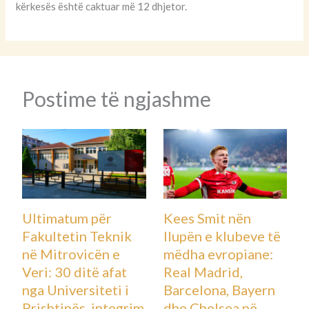
kërkesës është caktuar më 12 dhjetor.
Postime të ngjashme
Ultimatum për
Kees Smit nën
Fakultetin Teknik
llupën e klubeve të
në Mitrovicën e
mëdha evropiane:
Veri: 30 ditë afat
Real Madrid,
nga Universiteti i
Barcelona, Bayern
Prishtinës, integrim
dhe Chelsea në