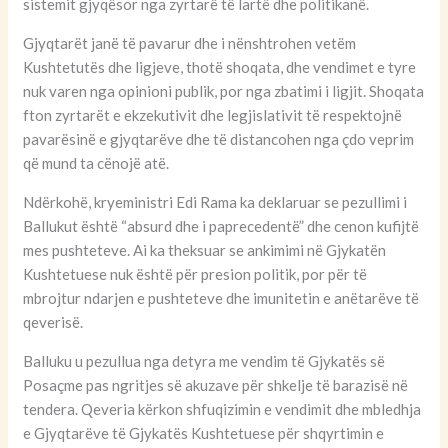
sistemit gjyqësor nga zyrtarë të lartë dhe politikanë.
Gjyqtarët janë të pavarur dhe i nënshtrohen vetëm
Kushtetutës dhe ligjeve, thotë shoqata, dhe vendimet e tyre
nuk varen nga opinioni publik, por nga zbatimi i ligjit. Shoqata
fton zyrtarët e ekzekutivit dhe legjislativit të respektojnë
pavarësinë e gjyqtarëve dhe të distancohen nga çdo veprim
që mund ta cënojë atë.
Ndërkohë, kryeministri Edi Rama ka deklaruar se pezullimi i
Ballukut është “absurd dhe i paprecedentë” dhe cenon kufijtë
mes pushteteve. Ai ka theksuar se ankimimi në Gjykatën
Kushtetuese nuk është për presion politik, por për të
mbrojtur ndarjen e pushteteve dhe imunitetin e anëtarëve të
qeverisë.
Balluku u pezullua nga detyra me vendim të Gjykatës së
Posaçme pas ngritjes së akuzave për shkelje të barazisë në
tendera. Qeveria kërkon shfuqizimin e vendimit dhe mbledhja
e Gjyqtarëve të Gjykatës Kushtetuese për shqyrtimin e