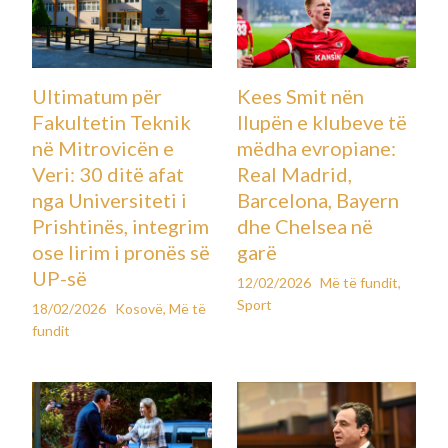
Ultimatum për
Kees Smit nën
Fakultetin Teknik
llupën e klubeve të
në Mitrovicën e
mëdha evropiane:
Veri: 30 ditë afat
Real Madrid,
nga Universiteti i
Barcelona, Bayern
Prishtinës, integrim
dhe Chelsea në
ose lirim i pronës së
garë
UP-së
12/02/2026
Më të fundit
,
Sport
18/02/2026
Kosovë
,
Më të
fundit