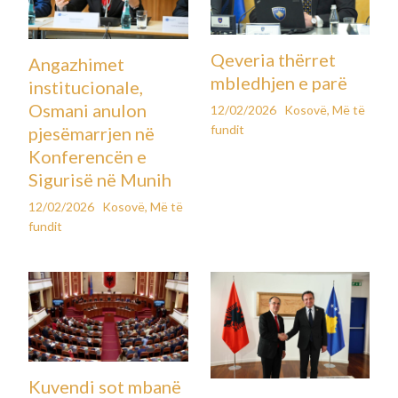
Qeveria thërret
Angazhimet
mbledhjen e parë
institucionale,
Osmani anulon
12/02/2026
Kosovë
,
Më të
fundit
pjesëmarrjen në
Konferencën e
Sigurisë në Munih
12/02/2026
Kosovë
,
Më të
fundit
Kuvendi sot mbanë