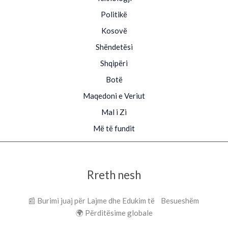
Politikë
Kosovë
Shëndetësi
Shqipëri
Botë
Maqedoni e Veriut
Mal i Zi
Më të fundit
Rreth nesh
📰 Burimi juaj për Lajme dhe Edukim të Besueshëm
🌍 Përditësime globale