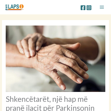
Skip
to
content
Shkencëtarët, një hap më
pranë ilaçit për Parkinsonin