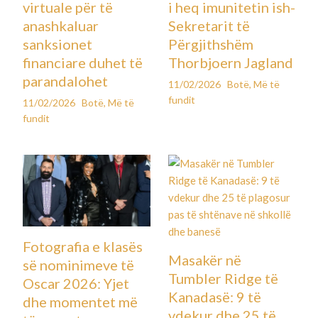
virtuale për të
i heq imunitetin ish-
anashkaluar
Sekretarit të
sanksionet
Përgjithshëm
financiare duhet të
Thorbjoern Jagland
parandalohet
11/02/2026
Botë
,
Më të
fundit
11/02/2026
Botë
,
Më të
fundit
Fotografia e klasës
Masakër në
së nominimeve të
Tumbler Ridge të
Oscar 2026: Yjet
Kanadasë: 9 të
dhe momentet më
vdekur dhe 25 të