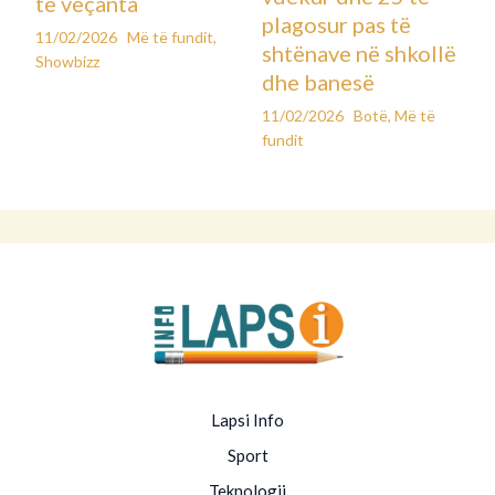
të veçanta
plagosur pas të
11/02/2026
Më të fundit
,
shtënave në shkollë
Showbizz
dhe banesë
11/02/2026
Botë
,
Më të
fundit
Lapsi Info
Sport
Teknologji