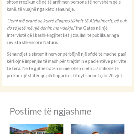
shton rrezikun që në të ardhmen persona të ndryshëm që e
kanë, të vuajnë nga këto sëmundje.
“Jemi më pranë se kurrë diagnostikimit të Alzhaimerit, që nuk
do të jetë më një dënim me vdekje,”
tha Gates në një
intervistë që i bashkëngjitet këtij zbulimi të publikuar nga
revista shkencore Nature.
Sëmundjet e sistemit nervor përbëjnë një sfidë të madhe, pasi
kërkojnë impenjim të madh për trajtimin e pacientëve për vite
të tëra. Në të gjithë botën numërohen rreth 57 milionë të
prekur, një shifër që përllogaritet të dyfishohet çdo 20 vjet.
Postime të ngjashme