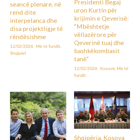
Presidenti Begaj
seancë plenare, në
uron Kurtin për
rend dite
krijimin e Qeverisë:
interpelanca dhe
“Mbështetje
disa projektligje të
vëllazërore për
rëndësishme
Qeverinë tuaj dhe
12/02/2026
Më të fundit
,
bashkëkombasit
Shqipëri
tanë”
12/02/2026
Kosovë
,
Më të
fundit
Shqipëria, Kosova