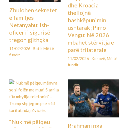
dhe Kroacia
Zbulohen sekretet
thellojnë
e familjes
bashkëpunimin
Netanyahu: Ish-
ushtarak ;Pirro
oficeri i sigurisë
Vengu: Në 2026
tregon gjithçka
mbahet stërvitja e
11/02/2026
Botë
,
Më të
parë trilaterale
fundit
11/02/2026
Kosovë
,
Më të
fundit
“Nuk më pëlqeu
Rrahmani nga