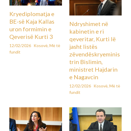
Kryediplomatja e
BE-së Kaja Kallas
Ndryshimet në
uron formimin e
kabinetin e ri
Qeverisë Kurti 3
qeveritar, Kurti lë
12/02/2026
Kosovë
,
Më të
jasht listës
fundit
zëvendëskryeminis
trin Bislimin,
ministret Hajdarin
e Nagavcin
12/02/2026
Kosovë
,
Më të
fundit