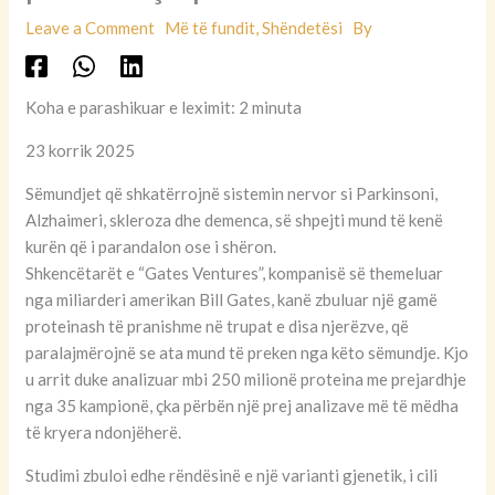
Leave a Comment
Më të fundit
,
Shëndetësi
By
Koha e parashikuar e leximit: 2 minuta
23 korrik 2025
Sëmundjet që shkatërrojnë sistemin nervor si Parkinsoni,
Alzhaimeri, skleroza dhe demenca, së shpejti mund të kenë
kurën që i parandalon ose i shëron.
Shkencëtarët e “Gates Ventures”, kompanisë së themeluar
nga miliarderi amerikan Bill Gates, kanë zbuluar një gamë
proteinash të pranishme në trupat e disa njerëzve, që
paralajmërojnë se ata mund të preken nga këto sëmundje. Kjo
u arrit duke analizuar mbi 250 milionë proteina me prejardhje
nga 35 kampionë, çka përbën një prej analizave më të mëdha
të kryera ndonjëherë.
Studimi zbuloi edhe rëndësinë e një varianti gjenetik, i cili