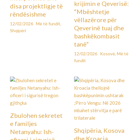
krijimin e Qeverisë:
disa projektligje të
“Mbështetje
rëndësishme
vëllazërore për
12/02/2026
Më të fundit
,
Qeverinë tuaj dhe
Shqipëri
bashkëkombasit
tanë”
12/02/2026
Kosovë
,
Më të
fundit
Zbulohen sekretet
e familjes
Shqipëria, Kosova
Netanyahu: Ish-
dhe Kroacia
oficeri i sigurisë