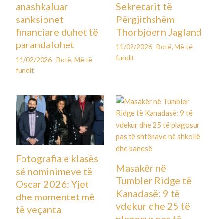
anashkaluar
Sekretarit të
sanksionet
Përgjithshëm
financiare duhet të
Thorbjoern Jagland
parandalohet
11/02/2026
Botë
,
Më të
fundit
11/02/2026
Botë
,
Më të
fundit
Fotografia e klasës
Masakër në
së nominimeve të
Tumbler Ridge të
Oscar 2026: Yjet
Kanadasë: 9 të
dhe momentet më
vdekur dhe 25 të
të veçanta
plagosur pas të