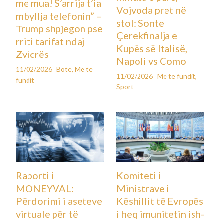
me mua! S’arrija t’ia
Vojvoda pret në
mbyllja telefonin” –
stol: Sonte
Trump shpjegon pse
Çerekfinalja e
rriti tarifat ndaj
Kupës së Italisë,
Zvicrës
Napoli vs Como
11/02/2026
Botë
,
Më të
11/02/2026
Më të fundit
,
fundit
Sport
Raporti i
Komiteti i
MONEYVAL:
Ministrave i
Përdorimi i aseteve
Këshillit të Evropës
virtuale për të
i heq imunitetin ish-