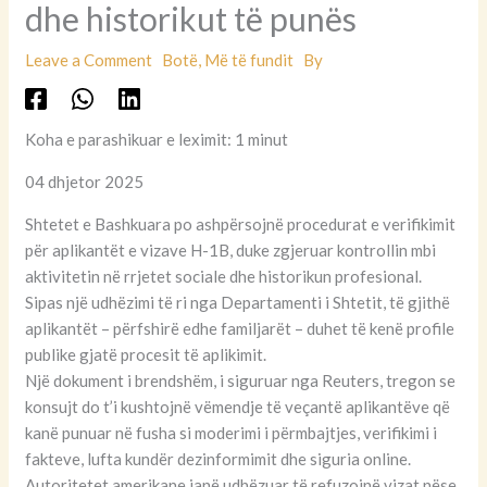
dhe historikut të punës
Leave a Comment
Botë
,
Më të fundit
By
Koha e parashikuar e leximit: 1 minut
04 dhjetor 2025
Shtetet e Bashkuara po ashpërsojnë procedurat e verifikimit
për aplikantët e vizave H-1B, duke zgjeruar kontrollin mbi
aktivitetin në rrjetet sociale dhe historikun profesional.
Sipas një udhëzimi të ri nga Departamenti i Shtetit, të gjithë
aplikantët – përfshirë edhe familjarët – duhet të kenë profile
publike gjatë procesit të aplikimit.
Një dokument i brendshëm, i siguruar nga Reuters, tregon se
konsujt do t’i kushtojnë vëmendje të veçantë aplikantëve që
kanë punuar në fusha si moderimi i përmbajtjes, verifikimi i
fakteve, lufta kundër dezinformimit dhe siguria online.
Autoritetet amerikane janë udhëzuar të refuzojnë vizat nëse