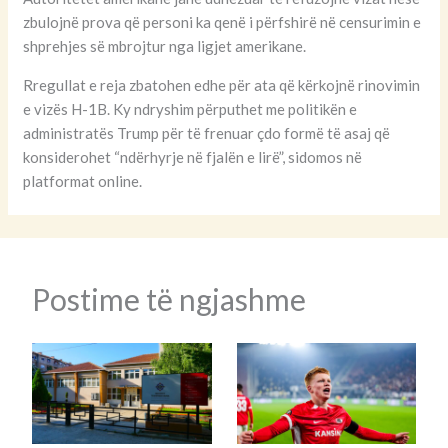
zbulojnë prova që personi ka qenë i përfshirë në censurimin e
shprehjes së mbrojtur nga ligjet amerikane.
Rregullat e reja zbatohen edhe për ata që kërkojnë rinovimin
e vizës H-1B. Ky ndryshim përputhet me politikën e
administratës Trump për të frenuar çdo formë të asaj që
konsiderohet “ndërhyrje në fjalën e lirë”, sidomos në
platformat online.
Postime të ngjashme