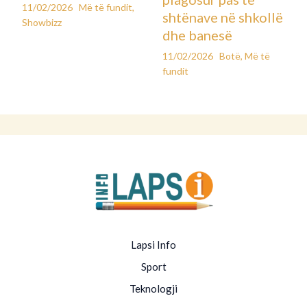
11/02/2026
Më të fundit
,
shtënave në shkollë
Showbizz
dhe banesë
11/02/2026
Botë
,
Më të
fundit
Lapsi Info
Sport
Teknologji