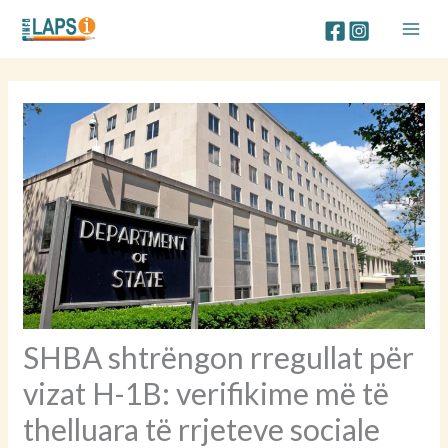
Skip
to
content
SHBA shtrëngon rregullat për
vizat H-1B: verifikime më të
thelluara të rrjeteve sociale