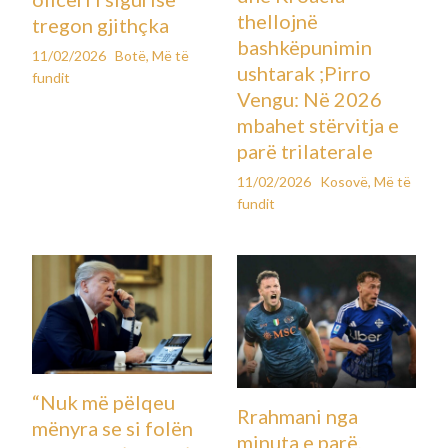
thellojnë
tregon gjithçka
bashkëpunimin
11/02/2026
Botë
,
Më të
ushtarak ;Pirro
fundit
Vengu: Në 2026
mbahet stërvitja e
parë trilaterale
11/02/2026
Kosovë
,
Më të
fundit
“Nuk më pëlqeu
Rrahmani nga
mënyra se si folën
minuta e parë,