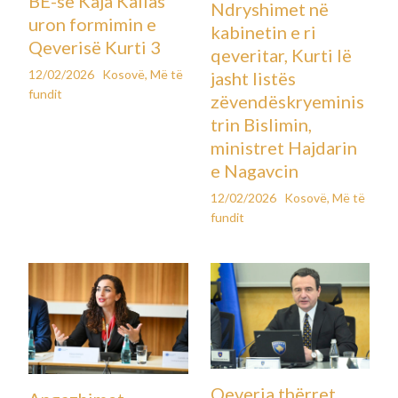
BE-së Kaja Kallas
Ndryshimet në
uron formimin e
kabinetin e ri
Qeverisë Kurti 3
qeveritar, Kurti lë
12/02/2026
Kosovë
,
Më të
jasht listës
fundit
zëvendëskryeminis
trin Bislimin,
ministret Hajdarin
e Nagavcin
12/02/2026
Kosovë
,
Më të
fundit
Qeveria thërret