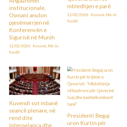
Angazhimet
mbledhjen e parë
institucionale,
Osmani anulon
12/02/2026
Kosovë
,
Më të
fundit
pjesëmarrjen në
Konferencën e
Sigurisë në Munih
12/02/2026
Kosovë
,
Më të
fundit
Kuvendi sot mbanë
seancë plenare, në
Presidenti Begaj
rend dite
uron Kurtin për
interpelanca dhe