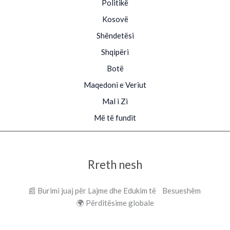
Politikë
Kosovë
Shëndetësi
Shqipëri
Botë
Maqedoni e Veriut
Mal i Zi
Më të fundit
Rreth nesh
📰 Burimi juaj për Lajme dhe Edukim të Besueshëm
🌍 Përditësime globale