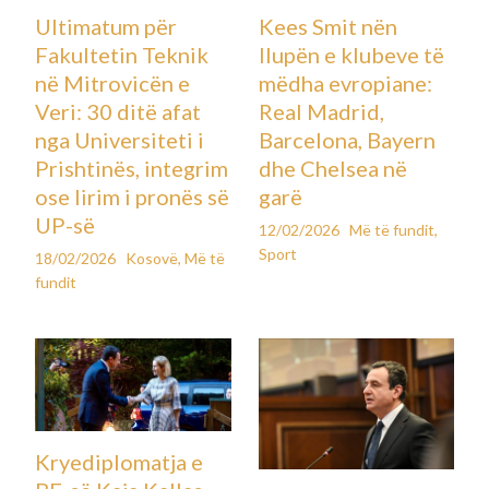
Ultimatum për
Kees Smit nën
Fakultetin Teknik
llupën e klubeve të
në Mitrovicën e
mëdha evropiane:
Veri: 30 ditë afat
Real Madrid,
nga Universiteti i
Barcelona, Bayern
Prishtinës, integrim
dhe Chelsea në
ose lirim i pronës së
garë
UP-së
12/02/2026
Më të fundit
,
Sport
18/02/2026
Kosovë
,
Më të
fundit
Kryediplomatja e