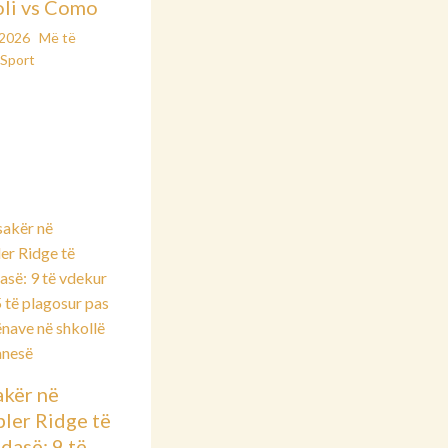
li vs Como
/2026
Më të
Sport
kër në
ler Ridge të
dasë: 9 të