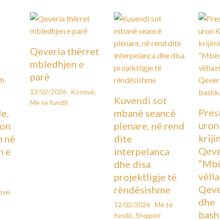
Qeveria thërret
mbledhjen e
parë
12/02/2026
Kosovë
,
Kuvendi sot
Më të fundit
Pres
le,
mbanë seancë
uron
lon
plenare, në rend
kriji
n në
dite
Qeve
n e
interpelanca
“Mbë
dhe disa
vëll
projektligje të
Qeve
rëndësishme
ovë
,
dhe
12/02/2026
Më të
bash
fundit
,
Shqipëri