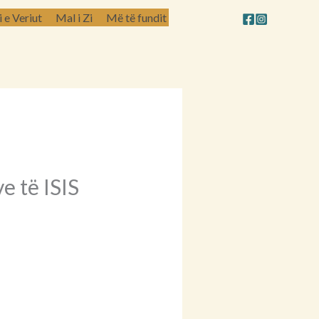
e Veriut
Mal i Zi
Më të fundit
e të ISIS