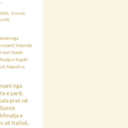
”
/2026
Kosovë
,
fundit
mani nga
ta e parë,
oda pret në
: Sonte
kfinalja e
 së Italisë,