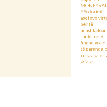
MONEYVAL
Përdorimi i
aseteve virt
për të
anashkaluar
sanksionet
financiare d
të parandal
11/02/2026
Bot
të fundit