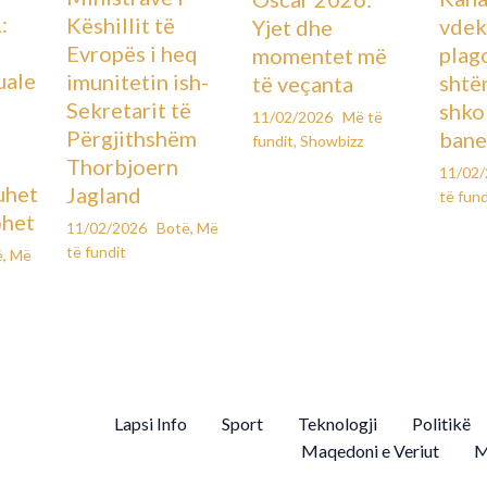
:
Këshillit të
vdek
Yjet dhe
Evropës i heq
plag
momentet më
uale
imunitetin ish-
shtë
të veçanta
Sekretarit të
shko
11/02/2026
Më të
Përgjithshëm
bane
fundit
,
Showbizz
Thorbjoern
11/02
uhet
Jagland
të fund
ohet
11/02/2026
Botë
,
Më
të fundit
ë
,
Më
Lapsi Info
Sport
Teknologji
Politikë
Maqedoni e Veriut
M