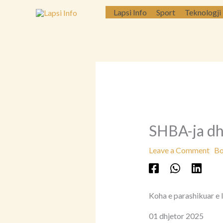
Skip
Lapsi Info
Sport
Teknologji
to
content
SHBA-ja dhe
Leave a Comment
Bo
Koha e parashikuar e 
01 dhjetor 2025