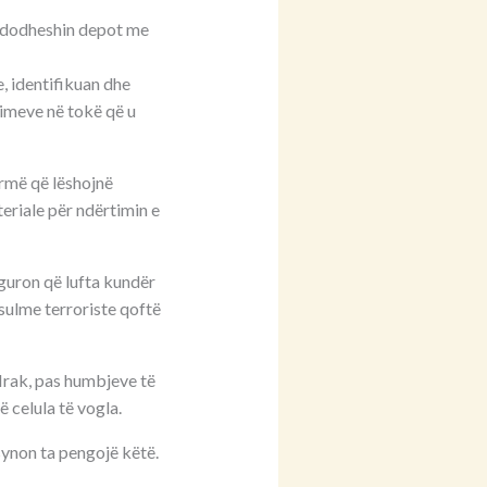
 ndodheshin depot me
 identifikuan dhe
imeve në tokë që u
armë që lëshojnë
eriale për ndërtimin e
guron që lufta kundër
e sulme terroriste qoftë
 Irak, pas humbjeve të
 celula të vogla.
 synon ta pengojë këtë.