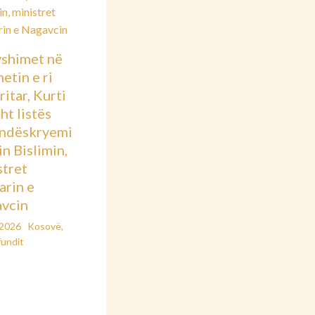
shimet në
etin e ri
itar, Kurti
sht listës
ndëskryemi
in Bislimin,
stret
arin e
vcin
/2026
Kosovë
,
fundit