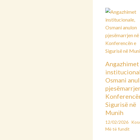
Angazhimet
instituciona
Osmani anu
pjesëmarrje
Konferencë
Sigurisë në
Munih
12/02/2026
Kos
Më të fundit