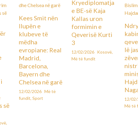
Kryediplomatja
e BE-së Kaja
Kees Smit nën
Kallas uron
Ndry
llupën e
formimin e
ër
kabin
klubeve të
Qeverisë Kurti
qever
mëdha
3
lë ja
evropiane: Real
12/02/2026
Kosovë
,
e
zëve
Madrid,
Më të fundit
ë
nistr
Barcelona,
mini
Bayern dhe
i
Hajd
Chelsea në garë
Naga
12/02/2026
Më të
e
fundit
,
Sport
12/02
s së
Më të 
ovë
,