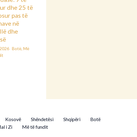
ur dhe 25 të
osur pas të
nave në
llë dhe
së
/2026
Botë
,
Më
it
Kosovë
Shëndetësi
Shqipëri
Botë
al i Zi
Më të fundit