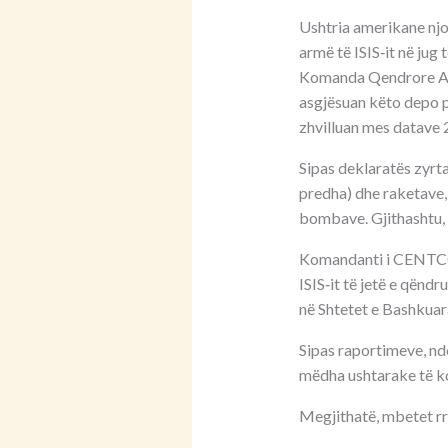
Ushtria amerikane njo
armë të ISIS‑it në jug t
Komanda Qendrore Ame
asgjësuan këto depo p
zhvilluan mes datave 
Sipas deklaratës zyrt
predha) dhe raketave,
bombave. Gjithashtu, 
Komandanti i CENTCOM
ISIS‑it të jetë e qëndr
në Shtetet e Bashkuara
Sipas raportimeve, ndë
mëdha ushtarake të ko
Megjithatë, mbetet rre