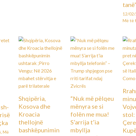
tanë
12/02
Më të 
Rrah
Shqipëria,
“Nuk më pëlqeu
minu
Kosova dhe
mënyra se si
Vojv
Ish-
Kroacia
folën me mua!
stol
urisë
thellojnë
S’arrija t’ia
Çere
çka
bashkëpunimin
mbyllja
Kupës
ë
,
Më