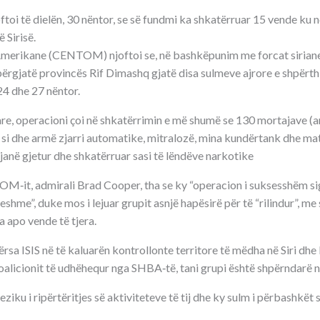
ftoi të dielën, 30 nëntor, se së fundmi ka shkatërruar 15 vende ku
ë Sirisë.
rikane (CENTOM) njoftoi se, në bashkëpunim me forcat siriane,
ërgjatë provincës Rif Dimashq gjatë disa sulmeve ajrore e shpërth
24 dhe 27 nëntor.
are, operacioni çoi në shkatërrimin e më shumë se 130 mortajave (
 si dhe armë zjarri automatike, mitralozë, mina kundërtank dhe mat
janë gjetur dhe shkatërruar sasi të lëndëve narkotike
‑it, admirali Brad Cooper, tha se ky “operacion i suksesshëm si
ueshme”, duke mos i lejuar grupit asnjë hapësirë për të “rilindur”, m
 apo vende të tjera.
rsa ISIS në të kaluarën kontrollonte territore të mëdha në Siri dhe
alicionit të udhëhequr nga SHBA‑të, tani grupi është shpërndarë në
ziku i ripërtëritjes së aktiviteteve të tij dhe ky sulm i përbashkët