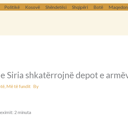
Politikë
Kosovë
Shëndetësi
Shqipëri
Botë
Maqedoni 
 Siria shkatërrojnë depot e armëv
të
,
Më të fundit
By
leximit: 2 minuta