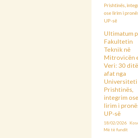
Ultimatum p
Fakultetin
Teknik në
Mitrovicën 
Veri: 30 dit
afat nga
Universiteti 
Prishtinës,
integrim os
lirim i pronë
UP-së
18/02/2026
Kos
Më të fundit