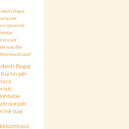
identi Begaj
 Kurtin për
min e
risë:
shtetje
azërore për
rinë tuaj
këkombasit