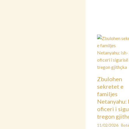
Zbulohen
sekretet e
familjes
Netanyahu: 
oficeri i sig
tregon gjith
11/02/2026
Bot