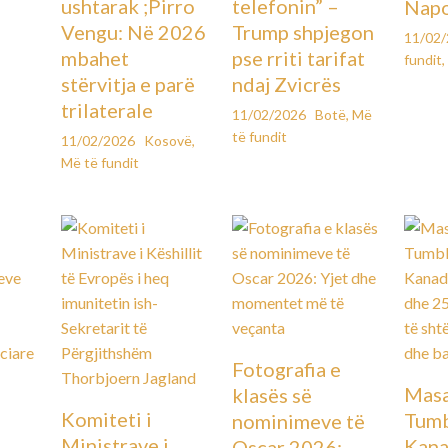
ushtarak ;Pirro
telefonin” –
Napo
Vengu: Në 2026
Trump shpjegon
11/02
mbahet
pse rriti tarifat
fundit
,
stërvitja e parë
ndaj Zvicrës
trilaterale
11/02/2026
Botë
,
Më
të fundit
11/02/2026
Kosovë
,
Më të fundit
Fotografia e
Masa
klasës së
Komiteti i
Tumb
nominimeve të
Ministrave i
Kana
Oscar 2026: