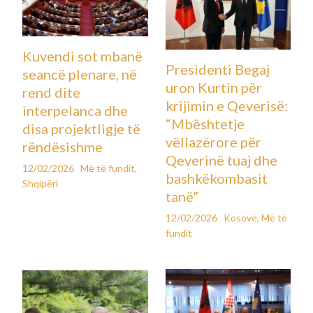
Kuvendi sot mbanë
Presidenti Begaj
seancë plenare, në
uron Kurtin për
rend dite
krijimin e Qeverisë:
interpelanca dhe
“Mbështetje
disa projektligje të
vëllazërore për
rëndësishme
Qeverinë tuaj dhe
12/02/2026
Më të fundit
,
bashkëkombasit
Shqipëri
tanë”
12/02/2026
Kosovë
,
Më të
fundit