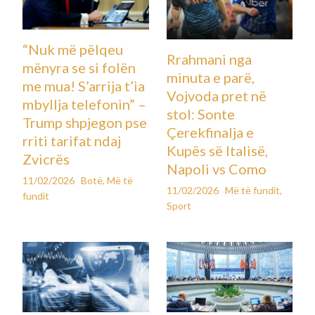
“Nuk më pëlqeu
Rrahmani nga
mënyra se si folën
minuta e parë,
me mua! S’arrija t’ia
Vojvoda pret në
mbyllja telefonin” –
stol: Sonte
Trump shpjegon pse
Çerekfinalja e
rriti tarifat ndaj
Kupës së Italisë,
Zvicrës
Napoli vs Como
11/02/2026
Botë
,
Më të
11/02/2026
Më të fundit
,
fundit
Sport