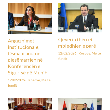
Qeveria thërret
Angazhimet
mbledhjen e parë
institucionale,
Osmani anulon
12/02/2026
Kosovë
,
Më të
fundit
pjesëmarrjen në
Konferencën e
Sigurisë në Munih
12/02/2026
Kosovë
,
Më të
fundit