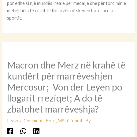
por edhe si një mundësi reale për medalje dhe për forcimin e
mëtejshëm të emrit të Kosovës në skenën botërore të
sportit.
Macron dhe Merz në krahë të
kundërt për marrëveshjen
Mercosur; Von der Leyen po
llogarit rreziqet; A do të
zbatohet marrëveshja?
Leave a Comment
Botë
,
Më të fundit
By