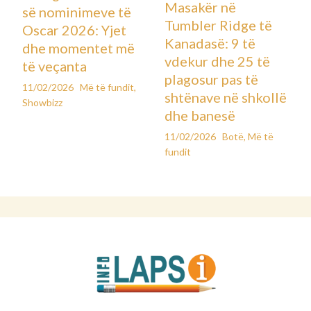
Masakër në
së nominimeve të
Tumbler Ridge të
Oscar 2026: Yjet
Kanadasë: 9 të
dhe momentet më
vdekur dhe 25 të
të veçanta
plagosur pas të
11/02/2026
Më të fundit
,
shtënave në shkollë
Showbizz
dhe banesë
11/02/2026
Botë
,
Më të
fundit