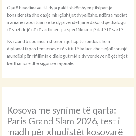
Gjatë bisedimeve, të dyja palët shkëmbyen pikëpamje,
konsiderata dhe qasje mbi çështjet dypalëshe, ndërsa mediat
iraniane raportuan se të dyja vendet janë dakord që dialogu
të vazhdojë në të ardhmen, pa specifikuar një datë të saktë.
Ky raund bisedimesh shënon një hap të rëndësishëm
diplomatik pas tensioneve të vitit të kaluar dhe sinjalizon një
mundësi për rifillimin e dialogut midis dy vendeve në çështjet
bërthamore dhe sigurisë rajonale.
Kosova me synime të qarta:
Paris Grand Slam 2026, test i
madh për xhudistët kosovarë