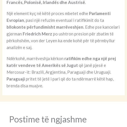
Francës, Polonisë, Irlandës dhe Austrisë
.
Një element kyç në këtë proces mbetet edhe
Parlamenti
Evropian
, pasi një refuzim eventual i ratifikimit do ta
bllokonte përfundimisht marrëveshjen
. Edhe pse kancelari
gjerman
Friedrich Merz
po ushtron presion për zbatim të
përkohshëm, von der Leyen ka ende kohë për të përmbyllur
analizën e saj.
Ndërkohë, marrëveshja kërkon
ratifikim edhe nga një prej
katër vendeve të Amerikës së Jugut
që janë pjesë e
Mercosur-it: Brazili, Argjentina, Paraguaji dhe Uruguaji.
Paraguaji
pritet të jetë i pari që do ta ndërmarrë këtë hap,
brenda disa muajve.
Postime të ngjashme