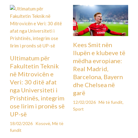
Kees Smit nën
llupën e klubeve të
Ultimatum për
mëdha evropiane:
Fakultetin Teknik
Real Madrid,
në Mitrovicën e
Barcelona, Bayern
Veri: 30 ditë afat
dhe Chelsea në
nga Universiteti i
garë
Prishtinës, integrim
12/02/2026
Më të fundit
,
ose lirim i pronës së
Sport
UP-së
18/02/2026
Kosovë
,
Më të
fundit