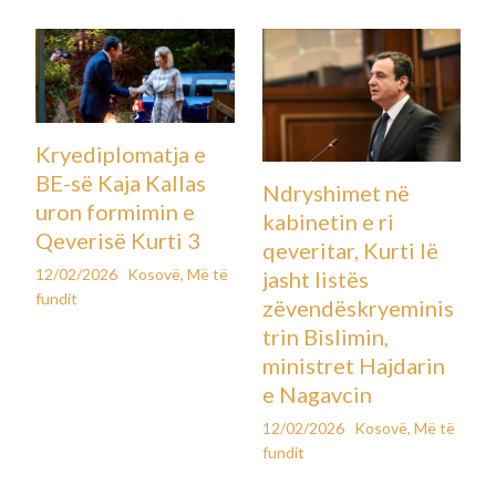
Kryediplomatja e
BE-së Kaja Kallas
Ndryshimet në
uron formimin e
kabinetin e ri
Qeverisë Kurti 3
qeveritar, Kurti lë
12/02/2026
Kosovë
,
Më të
jasht listës
fundit
zëvendëskryeminis
trin Bislimin,
ministret Hajdarin
e Nagavcin
12/02/2026
Kosovë
,
Më të
fundit