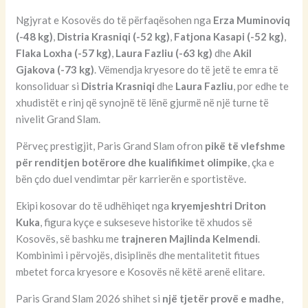
Ngjyrat e Kosovës do të përfaqësohen nga
Erza Muminoviq
(-48 kg)
,
Distria Krasniqi (-52 kg)
,
Fatjona Kasapi (-52 kg)
,
Flaka Loxha (-57 kg)
,
Laura Fazliu (-63 kg)
dhe
Akil
Gjakova (-73 kg)
. Vëmendja kryesore do të jetë te emra të
konsoliduar si
Distria Krasniqi
dhe
Laura Fazliu
, por edhe te
xhudistët e rinj që synojnë të lënë gjurmë në një turne të
nivelit Grand Slam.
Përveç prestigjit, Paris Grand Slam ofron
pikë të vlefshme
për renditjen botërore dhe kualifikimet olimpike
, çka e
bën çdo duel vendimtar për karrierën e sportistëve.
Ekipi kosovar do të udhëhiqet nga
kryemjeshtri Driton
Kuka
, figura kyçe e sukseseve historike të xhudos së
Kosovës, së bashku me
trajneren Majlinda Kelmendi
.
Kombinimi i përvojës, disiplinës dhe mentalitetit fitues
mbetet forca kryesore e Kosovës në këtë arenë elitare.
Paris Grand Slam 2026 shihet si
një tjetër provë e madhe
,