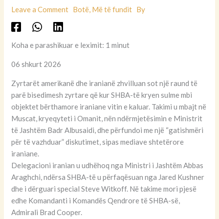
Leave a Comment
Botë
,
Më të fundit
By
Koha e parashikuar e leximit: 1 minut
06 shkurt 2026
Zyrtarët amerikanë dhe iranianë zhvilluan sot një raund të
parë bisedimesh zyrtare që kur SHBA-të kryen sulme mbi
objektet bërthamore iraniane vitin e kaluar. Takimi u mbajt në
Muscat, kryeqyteti i Omanit, nën ndërmjetësimin e Ministrit
të Jashtëm Badr Albusaidi, dhe përfundoi me një “gatishmëri
për të vazhduar” diskutimet, sipas mediave shtetërore
iraniane.
Delegacioni iranian u udhëhoq nga Ministri i Jashtëm Abbas
Araghchi, ndërsa SHBA-të u përfaqësuan nga Jared Kushner
dhe i dërguari special Steve Witkoff. Në takime mori pjesë
edhe Komandanti i Komandës Qendrore të SHBA-së,
Admirali Brad Cooper.