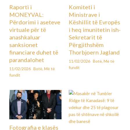
Raporti i
Komiteti i
MONEYVAL:
Ministrave i
Përdorimi i aseteve
Këshillit të Evropës
virtuale për të
i heq imunitetin ish-
anashkaluar
Sekretarit të
sanksionet
Përgjithshëm
financiare duhet të
Thorbjoern Jagland
parandalohet
11/02/2026
Botë
,
Më të
fundit
11/02/2026
Botë
,
Më të
fundit
Fotografia e klasës