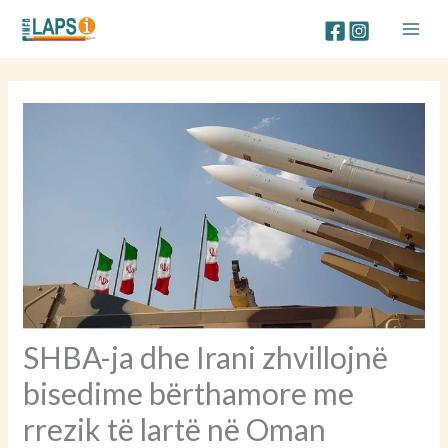
Skip
to
content
SHBA-ja dhe Irani zhvillojnë
bisedime bërthamore me
rrezik të lartë në Oman