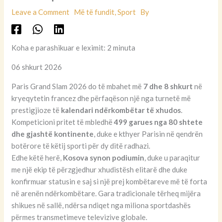
Leave a Comment
Më të fundit
,
Sport
By
Koha e parashikuar e leximit: 2 minuta
06 shkurt 2026
Paris Grand Slam 2026 do të mbahet më
7 dhe 8 shkurt
në
kryeqytetin francez dhe përfaqëson një nga turnetë më
prestigjioze të
kalendari ndërkombëtar të xhudos
.
Kompeticioni pritet të mbledhë
499 garues nga 80 shtete
dhe gjashtë kontinente
, duke e kthyer Parisin në qendrën
botërore të këtij sporti për dy ditë radhazi.
Edhe këtë herë,
Kosova synon podiumin
, duke u paraqitur
me një ekip të përzgjedhur xhudistësh elitarë dhe duke
konfirmuar statusin e saj si një prej kombëtareve më të forta
në arenën ndërkombëtare. Gara tradicionale tërheq mijëra
shikues në sallë, ndërsa ndiqet nga miliona sportdashës
përmes transmetimeve televizive globale.