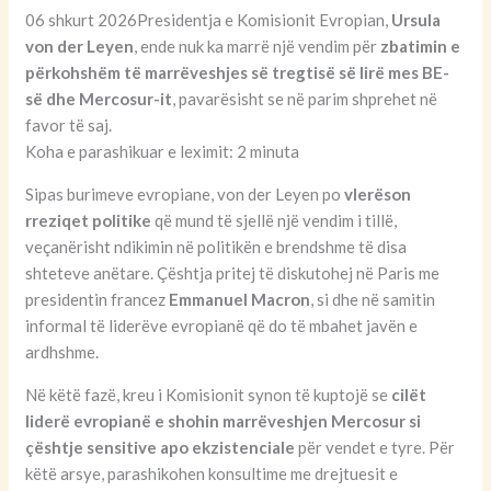
06 shkurt 2026Presidentja e Komisionit Evropian,
Ursula
von der Leyen
, ende nuk ka marrë një vendim për
zbatimin e
përkohshëm të marrëveshjes së tregtisë së lirë mes BE-
së dhe Mercosur-it
, pavarësisht se në parim shprehet në
favor të saj.
Koha e parashikuar e leximit: 2 minuta
Sipas burimeve evropiane, von der Leyen po
vlerëson
rreziqet politike
që mund të sjellë një vendim i tillë,
veçanërisht ndikimin në politikën e brendshme të disa
shteteve anëtare. Çështja pritej të diskutohej në Paris me
presidentin francez
Emmanuel Macron
, si dhe në samitin
informal të liderëve evropianë që do të mbahet javën e
ardhshme.
Në këtë fazë, kreu i Komisionit synon të kuptojë se
cilët
liderë evropianë e shohin marrëveshjen Mercosur si
çështje sensitive apo ekzistenciale
për vendet e tyre. Për
këtë arsye, parashikohen konsultime me drejtuesit e