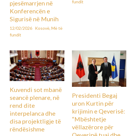
fundit
pjesëmarrjen në
Konferencën e
Sigurisë në Munih
12/02/2026
Kosovë
,
Më të
fundit
Kuvendi sot mbanë
Presidenti Begaj
seancë plenare, në
uron Kurtin për
rend dite
krijimin e Qeverisë:
interpelanca dhe
“Mbështetje
disa projektligje të
vëllazërore për
rëndësishme
Qeverinë tuaj dhe