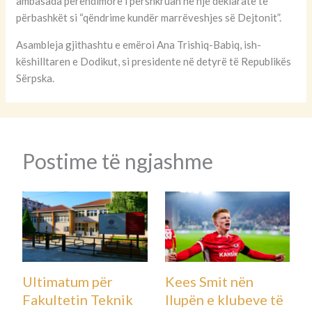
ambasada perëndimore i përshkruan në një deklaratë të
përbashkët si “qëndrime kundër marrëveshjes së Dejtonit”.
Asambleja gjithashtu e emëroi Ana Trishiq-Babiq, ish-
këshilltaren e Dodikut, si presidente në detyrë të Republikës
Sërpska.
Postime të ngjashme
Ultimatum për
Kees Smit nën
Fakultetin Teknik
llupën e klubeve të