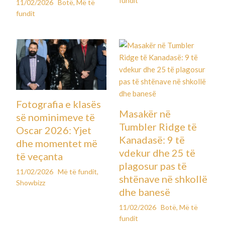
fundit
11/02/2026
Botë
,
Më të
fundit
Fotografia e klasës
Masakër në
së nominimeve të
Tumbler Ridge të
Oscar 2026: Yjet
Kanadasë: 9 të
dhe momentet më
vdekur dhe 25 të
të veçanta
plagosur pas të
11/02/2026
Më të fundit
,
shtënave në shkollë
Showbizz
dhe banesë
11/02/2026
Botë
,
Më të
fundit