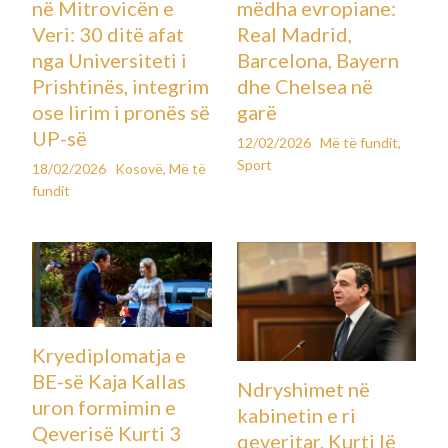
në Mitrovicën e
mëdha evropiane:
Veri: 30 ditë afat
Real Madrid,
nga Universiteti i
Barcelona, Bayern
Prishtinës, integrim
dhe Chelsea në
ose lirim i pronës së
garë
UP-së
12/02/2026
Më të fundit
,
Sport
18/02/2026
Kosovë
,
Më të
fundit
Kryediplomatja e
BE-së Kaja Kallas
Ndryshimet në
uron formimin e
kabinetin e ri
Qeverisë Kurti 3
qeveritar, Kurti lë