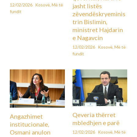
12/02/2026
Kosovë
,
Më të
jasht listës
fundit
zëvendëskryeminis
trin Bislimin,
ministret Hajdarin
e Nagavcin
12/02/2026
Kosovë
,
Më të
fundit
Qeveria thërret
Angazhimet
mbledhjen e parë
institucionale,
Osmani anulon
12/02/2026
Kosovë
,
Më të