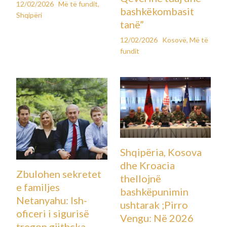
12/02/2026
Më të fundit
,
bashkëkombasit
Shqipëri
tanë”
12/02/2026
Kosovë
,
Më të
fundit
Shqipëria, Kosova
dhe Kroacia
Zbulohen sekretet
thellojnë
e familjes
bashkëpunimin
Netanyahu: Ish-
ushtarak ;Pirro
oficeri i sigurisë
Vengu: Në 2026
tregon gjithçka