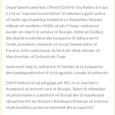
Departamenti amerikan i Shtetit (DASH) i tha Radios Evropa
e Lirë se “veprimet konstruktive” të ndërmarra gjatë javëve
të fundit nga Asambleja Kombëtare e Republikës Sërpska
ndikuan në vendimin e SHBA-së për t’i hequr sanksionet
kundër ish-liderit të serbëve të Bosnjës, Millorad Dodikut,
dhe dhjetëra individëve dhe kompanive të lidhura me të.
Dodik, presidenti i Aleancës së Social Demokratëve të
Pavarur, ishte sanksionuar dy herë për shkak shkeljes së
Marrëveshjes së Dejtonit për Paqe.
Sanksionet ndaj tij, anëtarëve të familjes së tij, kompanive
dhe bashkëpunëtorëve të tij të ngushtë, u hoqën të mërkurën.
DASH theksoi në një përgjigje për REL-in se veprimet e
Asamblesë së entitetit serb të Bosnjës “duhet të ndihmojnë
në përmirësimin e stabilitetit në Bosnjë dhe të mundësojnë
një partneritet me Shtetet e Bashkuara të bazuar në interesa
të përbashkëta, potencial ekonomik dhe prosperitet”.