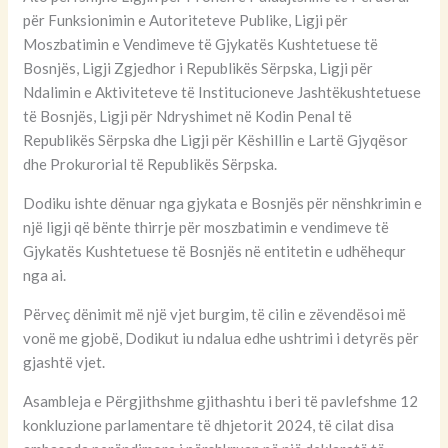
për Funksionimin e Autoriteteve Publike, Ligji për
Moszbatimin e Vendimeve të Gjykatës Kushtetuese të
Bosnjës, Ligji Zgjedhor i Republikës Sërpska, Ligji për
Ndalimin e Aktiviteteve të Institucioneve Jashtëkushtetuese
të Bosnjës, Ligji për Ndryshimet në Kodin Penal të
Republikës Sërpska dhe Ligji për Këshillin e Lartë Gjyqësor
dhe Prokurorial të Republikës Sërpska.
Dodiku ishte dënuar nga gjykata e Bosnjës për nënshkrimin e
një ligji që bënte thirrje për moszbatimin e vendimeve të
Gjykatës Kushtetuese të Bosnjës në entitetin e udhëhequr
nga ai.
Përveç dënimit më një vjet burgim, të cilin e zëvendësoi më
vonë me gjobë, Dodikut iu ndalua edhe ushtrimi i detyrës për
gjashtë vjet.
Asambleja e Përgjithshme gjithashtu i beri të pavlefshme 12
konkluzione parlamentare të dhjetorit 2024, të cilat disa