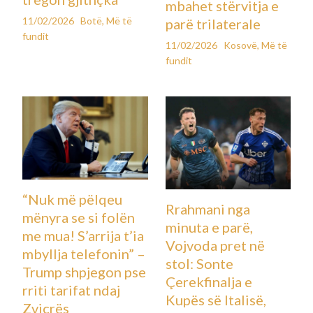
mbahet stërvitja e
11/02/2026
Botë
,
Më të
parë trilaterale
fundit
11/02/2026
Kosovë
,
Më të
fundit
“Nuk më pëlqeu
Rrahmani nga
mënyra se si folën
minuta e parë,
me mua! S’arrija t’ia
Vojvoda pret në
mbyllja telefonin” –
stol: Sonte
Trump shpjegon pse
Çerekfinalja e
rriti tarifat ndaj
Kupës së Italisë,
Zvicrës