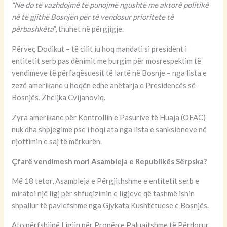
“Ne do të vazhdojmë të punojmë ngushtë me aktorë politikë
në të gjithë Bosnjën për të vendosur prioritete të
përbashkëta
”, thuhet në përgjigje.
Përveç Dodikut – të cilit iu hoq mandati si president i
entitetit serb pas dënimit me burgim për mosrespektim të
vendimeve të përfaqësuesit të lartë në Bosnje – nga lista e
zezë amerikane u hoqën edhe anëtarja e Presidencës së
Bosnjës, Zheljka Cvijanoviq.
Zyra amerikane për Kontrollin e Pasurive të Huaja (OFAC)
nuk dha shpjegime pse i hoqi ata nga lista e sanksioneve në
njoftimin e saj të mërkurën.
Çfarë vendimesh mori Asambleja e Republikës Sërpska?
Më 18 tetor, Asambleja e Përgjithshme e entitetit serb e
miratoi një ligj për shfuqizimin e ligjeve që tashmë ishin
shpallur të pavlefshme nga Gjykata Kushtetuese e Bosnjës.
Ato përfshijnë Ligjin për Pronën e Paluajtshme të Përdorur