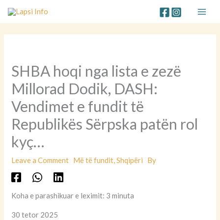
Skip
to
content
SHBA hoqi nga lista e zezë
Millorad Dodik, DASH:
Vendimet e fundit të
Republikës Sërpska patën rol
kyç…
Leave a Comment
Më të fundit
,
Shqipëri
By
Koha e parashikuar e leximit: 3 minuta
30 tetor 2025