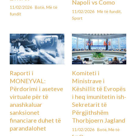
Napoli vs Como
11/02/2026
Botë
,
Më të
11/02/2026
Më të fundit
,
fundit
Sport
Raporti i
Komiteti i
MONEYVAL:
Ministrave i
Përdorimi i aseteve
Këshillit të Evropës
virtuale për të
i heq imunitetin ish-
anashkaluar
Sekretarit të
sanksionet
Përgjithshëm
financiare duhet të
Thorbjoern Jagland
parandalohet
11/02/2026
Botë
,
Më të