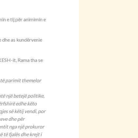
in e tij për animimin e
e dhe as kundërvenie
ë KESH-it, Rama tha se
të parimit themelor
 një betejë politike,
ërfshirë edhe këto
es së këtij vendi, por
teve dhe për
ntit nga një prokuror
të fjalës dhe krejt i