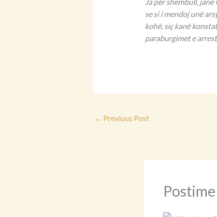
Ja për shembull, janë 
se si i mendoj unë ars
kohë, siç kanë konsta
paraburgimet e arreste
←
Previous Post
Postime