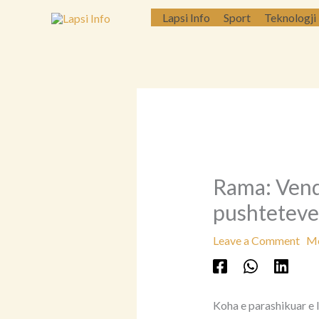
Skip
Lapsi Info
Sport
Teknologji
to
content
Rama: Vendi
pushteteve, 
Leave a Comment
Më
Koha e parashikuar e 