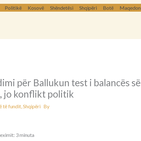
Politikë
Kosovë
Shëndetësi
Shqipëri
Botë
Maqedoni 
mi për Ballukun test i balancës së
jo konflikt politik
 të fundit
,
Shqipëri
By
leximit: 3 minuta