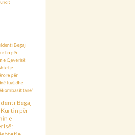
fundit
identi Begaj
 Kurtin për
min e
risë:
shtetje