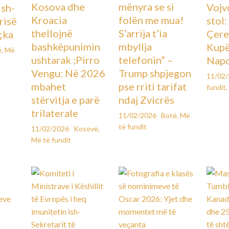
Kosova dhe
mënyra se si
Vojv
Ish-
Kroacia
folën me mua!
stol
urisë
thellojnë
S’arrija t’ia
Çere
çka
bashkëpunimin
mbyllja
Kupës
ë
,
Më
ushtarak ;Pirro
telefonin” –
Napo
Vengu: Në 2026
Trump shpjegon
11/02
mbahet
pse rriti tarifat
fundit
,
stërvitja e parë
ndaj Zvicrës
trilaterale
11/02/2026
Botë
,
Më
të fundit
11/02/2026
Kosovë
,
Më të fundit