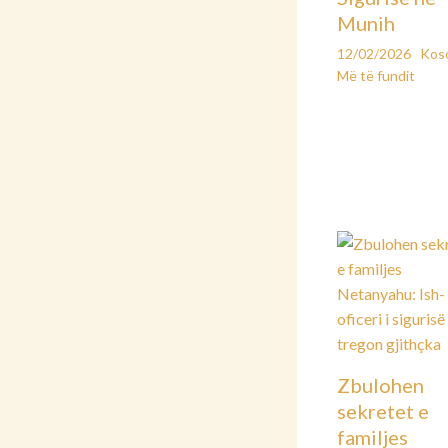
Munih
12/02/2026
Kos
Më të fundit
Zbulohen
sekretet e
familjes