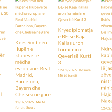
Kryediplomatja
e BE-së Kaja
Kees Smit nën
Kallas uron
Ndry
llupën e
formimin e
ër
kabin
klubeve të
Qeverisë Kurti
qever
mëdha
3
lë ja
evropiane: Real
12/02/2026
Kosovë
,
e
zëve
Madrid,
Më të fundit
ë
nistr
Barcelona,
mini
Bayern dhe
i
Hajd
Chelsea në garë
Naga
12/02/2026
Më të
e
fundit
,
Sport
12/02