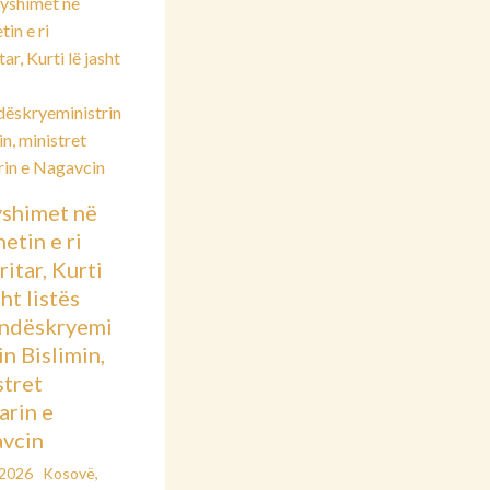
shimet në
etin e ri
itar, Kurti
sht listës
ndëskryemi
in Bislimin,
stret
arin e
vcin
/2026
Kosovë
,