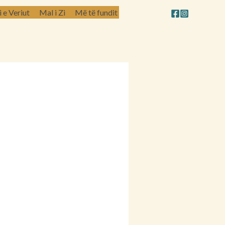
e Veriut
Mal i Zi
Më të fundit