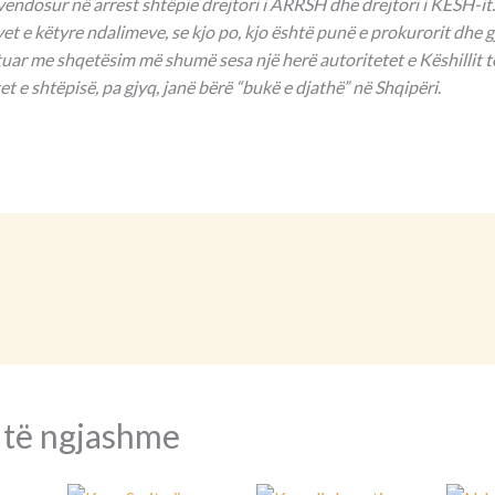
vendosur në arrest shtëpie drejtori i ARRSH dhe drejtori i KESH-it
yet e këtyre ndalimeve, se kjo po, kjo është punë e prokurorit dhe g
tuar me shqetësim më shumë sesa një herë autoritetet e Këshillit t
t e shtëpisë, pa gjyq, janë bërë “bukë e djathë” në Shqipëri
.
 të ngjashme