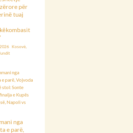
azërore për
rinë tuaj
këkombasit
”
/2026
Kosovë
,
fundit
mani nga
ta e parë,