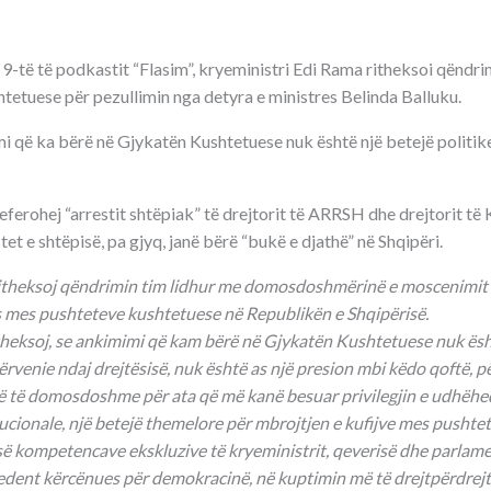
ë 9-të të podkastit “Flasim”, kryeministri Edi Rama ritheksoi qëndrim
tetuese për pezullimin nga detyra e ministres Belinda Balluku.
mi që ka bërë në Gjykatën Kushtetuese nuk është një betejë politik
 referohej “arrestit shtëpiak” të drejtorit të ARRSH dhe drejtorit t
et e shtëpisë, pa gjyq, janë bërë “bukë e djathë” në Shqipëri.
ritheksoj qëndrimin tim lidhur me domosdoshmërinë e moscenimit 
ës mes pushteteve kushtetuese në Republikën e Shqipërisë.
theksoj, se ankimimi që kam bërë në Gjykatën Kushtetuese nuk është
rvenie ndaj drejtësisë, nuk është as një presion mbi këdo qoftë, p
në të domosdoshme për ata që më kanë besuar privilegjin e udhëheqj
tucionale, një betejë themelore për mbrojtjen e kufijve mes pushte
së kompetencave ekskluzive të kryeministrit, qeverisë dhe parlame
cedent kërcënues për demokracinë, në kuptimin më të drejtpërdrejtë 