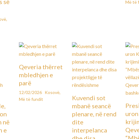
s së
Më të 
ovë
,
Qeveria thërret
mbledhjen e
parë
12/02/2026
Kosovë
,
Kuvendi sot
Më të fundit
Pres
le,
mbanë seancë
uron
lon
plenare, në rend
kriji
n në
dite
Qeve
n e
interpelanca
“Mbë
dhe disa