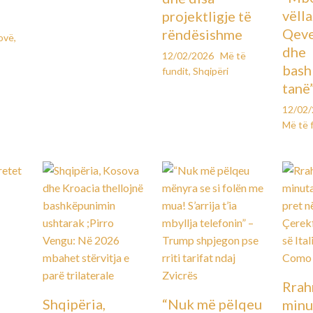
vëll
projektligje të
Qeve
rëndësishme
ovë
,
dhe
12/02/2026
Më të
bash
fundit
,
Shqipëri
tanë
12/02
Më të 
Rrah
Shqipëria,
“Nuk më pëlqeu
minu