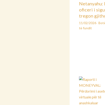
Netanyahu: 
oficeri i sig
tregon gjith
11/02/2026
Bot
të fundit