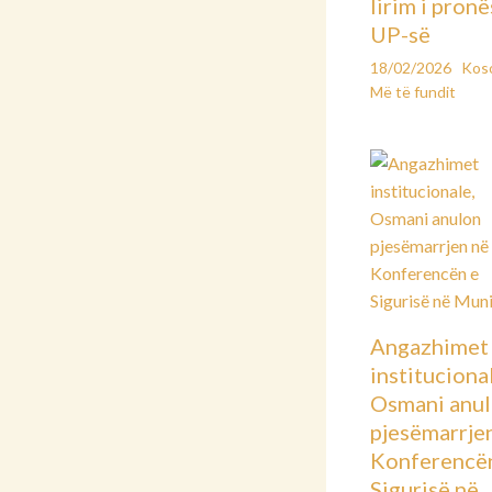
lirim i pronë
UP-së
18/02/2026
Kos
Më të fundit
Angazhimet
instituciona
Osmani anu
pjesëmarrje
Konferencë
Sigurisë në