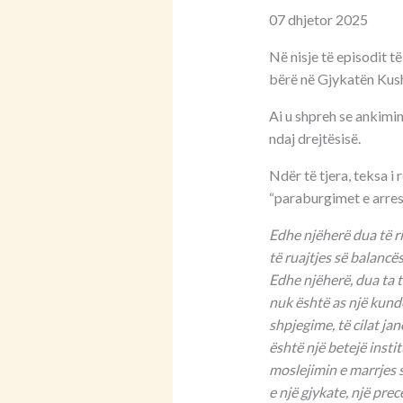
07 dhjetor 2025
Në nisje të episodit t
bërë në Gjykatën Kush
Ai u shpreh se ankimi
ndaj drejtësisë.
Ndër të tjera, teksa i
“paraburgimet e arrest
Edhe njëherë dua të 
të ruajtjes së balanc
Edhe njëherë, dua ta 
nuk është as një kundë
shpjegime, të cilat ja
është një betejë insti
moslejimin e marrjes 
e një gjykate, një pre