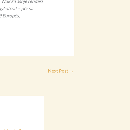
. Nuk ka asnjë rëndësi
jykatësit – për sa
ë Europës,
Next Post
→