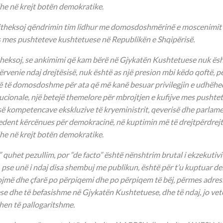
he në krejt botën demokratike
.
ritheksoj qëndrimin tim lidhur me domosdoshmërinë e moscenimit 
ës mes pushteteve kushtetuese në Republikën e Shqipërisë.
theksoj, se ankimimi që kam bërë në Gjykatën Kushtetuese nuk është
rvenie ndaj drejtësisë, nuk është as një presion mbi këdo qoftë, p
në të domosdoshme për ata që më kanë besuar privilegjin e udhëheqj
tucionale, një betejë themelore për mbrojtjen e kufijve mes pushte
së kompetencave ekskluzive të kryeministrit, qeverisë dhe parlame
cedent kërcënues për demokracinë, në kuptimin më të drejtpërdrejtë 
he në krejt botën demokratike
.
” quhet pezullim, por “de facto” është nënshtrim brutal i ekzekutivit
 pse unë i ndaj disa shembuj me publikun, është për t’u kuptuar der
ojmë dhe çfarë po përpiqemi dhe po përpiqem të bëj, përmes adresi
e dhe të befasishme në Gjykatën Kushtetuese, dhe të ndaj, jo vet
en të pallogaritshme.