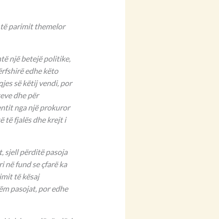
të parimit themelor
 një betejë politike,
ërfshirë edhe këto
es së këtij vendi, por
teve dhe për
ntit nga një prokuror
të fjalës dhe krejt i
, sjell përditë pasoja
i në fund se çfarë ka
mit të kësaj
ëm pasojat, por edhe