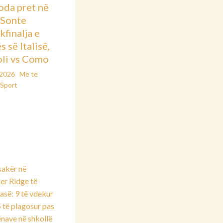
oda pret në
: Sonte
kfinalja e
 së Italisë,
li vs Como
/2026
Më të
Sport