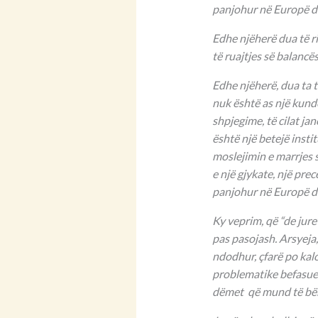
panjohur në Europë d
Edhe njëherë dua të 
të ruajtjes së balanc
Edhe njëherë, dua ta 
nuk është as një kundë
shpjegime, të cilat ja
është një betejë insti
moslejimin e marrjes 
e një gjykate, një pre
panjohur në Europë d
Ky veprim, që “de jure
pas pasojash. Arsyeja,
ndodhur, çfarë po kal
problematike befasues
dëmet që mund të bëh