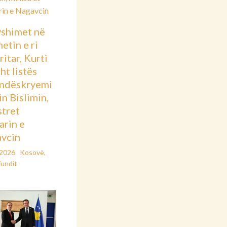
shimet në
etin e ri
itar, Kurti
sht listës
ndëskryemi
in Bislimin,
stret
arin e
vcin
/2026
Kosovë
,
fundit