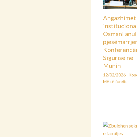
Angazhimet
instituciona
Osmani anu
pjesëmarrje
Konferencë
Sigurisë në
Munih
12/02/2026
Kos
Më të fundit