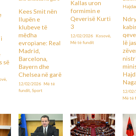
Kallas uron
formimin e
Kees Smit nën
e
Qeverisë Kurti
Ndry
llupën e
ë
3
kabin
klubeve të
qever
mëdha
12/02/2026
Kosovë
,
i
lë ja
evropiane: Real
Më të fundit
zëve
Madrid,
e
nistr
Barcelona,
s së
mini
Bayern dhe
Hajd
Chelsea në garë
ovë
,
Naga
12/02/2026
Më të
fundit
,
Sport
12/02
Më të 