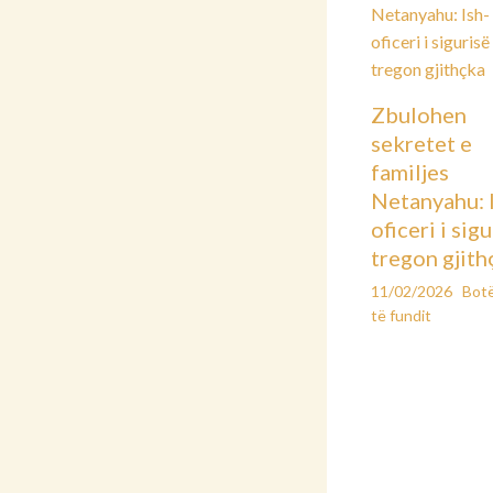
Zbulohen
sekretet e
familjes
Netanyahu: 
oficeri i sig
tregon gjith
11/02/2026
Bot
të fundit