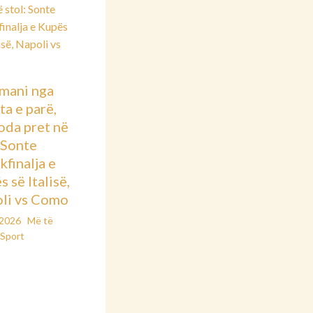
mani nga
ta e parë,
oda pret në
: Sonte
kfinalja e
 së Italisë,
li vs Como
/2026
Më të
Sport