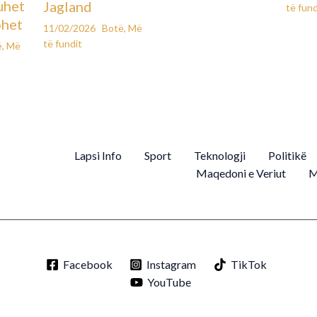
uhet
Jagland
të fund
ohet
11/02/2026
Botë
,
Më
të fundit
ë
,
Më
Lapsi Info
Sport
Teknologji
Politikë
Maqedoni e Veriut
M
Facebook
Instagram
TikTok
YouTube