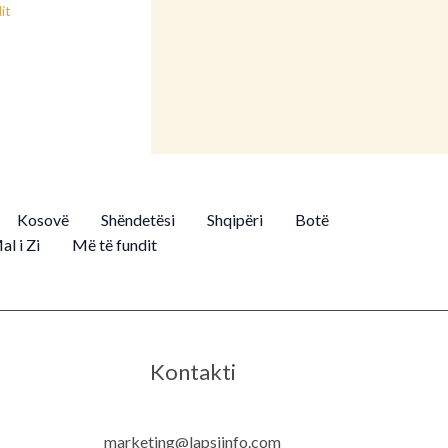
it
Kosovë
Shëndetësi
Shqipëri
Botë
al i Zi
Më të fundit
Kontakti
marketing@lapsiinfo.com