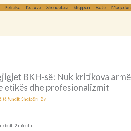
Politikë
Kosovë
Shëndetësi
Shqipëri
Botë
Maqedoni 
jigjet BKH-së: Nuk kritikova armë
 etikës dhe profesionalizmit
 të fundit
,
Shqipëri
By
leximit: 2 minuta