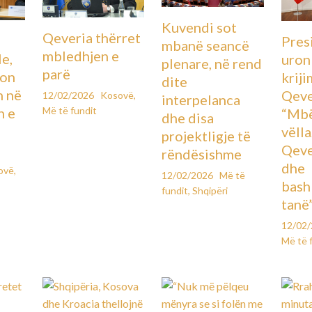
Kuvendi sot
Qeveria thërret
Pres
mbanë seancë
mbledhjen e
le,
uron
plenare, në rend
parë
lon
kriji
dite
n në
Qeve
12/02/2026
Kosovë
,
interpelanca
Më të fundit
n e
“Mbë
dhe disa
vëll
projektligje të
Qeve
rëndësishme
dhe
ovë
,
12/02/2026
Më të
bash
fundit
,
Shqipëri
tanë
12/02
Më të 