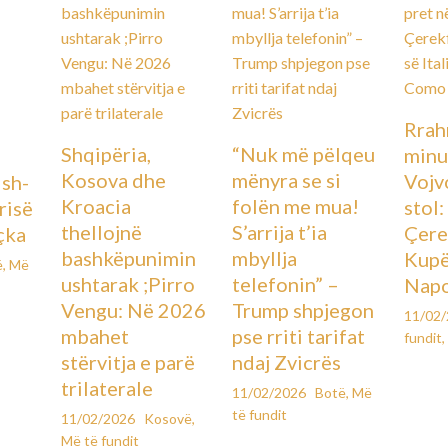
Rrah
Shqipëria,
“Nuk më pëlqeu
minu
Kosova dhe
mënyra se si
Vojv
Ish-
Kroacia
folën me mua!
stol
urisë
thellojnë
S’arrija t’ia
Çere
çka
bashkëpunimin
mbyllja
Kupës
ë
,
Më
ushtarak ;Pirro
telefonin” –
Napo
Vengu: Në 2026
Trump shpjegon
11/02
mbahet
pse rriti tarifat
fundit
,
stërvitja e parë
ndaj Zvicrës
trilaterale
11/02/2026
Botë
,
Më
të fundit
11/02/2026
Kosovë
,
Më të fundit