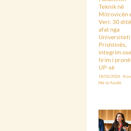
Teknik në
Mitrovicën 
Veri: 30 dit
afat nga
Universiteti 
Prishtinës,
integrim os
lirim i pronë
UP-së
18/02/2026
Kos
Më të fundit