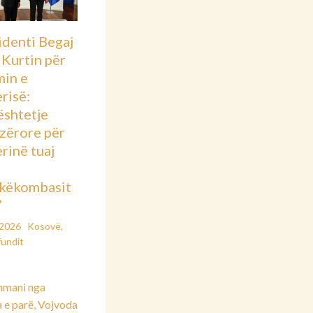
identi Begaj
 Kurtin për
min e
risë:
shtetje
azërore për
rinë tuaj
këkombasit
”
/2026
Kosovë
,
fundit