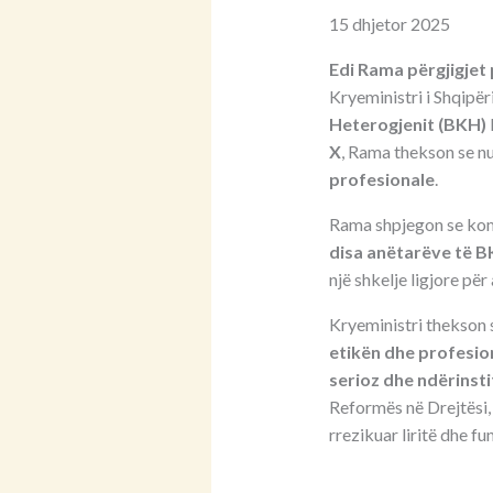
15 dhjetor 2025
Edi Rama përgjigjet
Kryeministri i Shqipër
Heterogjenit (BKH)
X
, Rama thekson se nu
profesionale
.
Rama shpjegon se kom
disa anëtarëve të 
një shkelje ligjore pë
Kryeministri thekson se
etikën dhe profesio
serioz dhe ndërinsti
Reformës në Drejtësi,
rrezikuar liritë dhe f