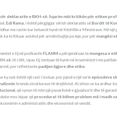
 për deklaratën e BKH-së: Sqarim mbi kritikën për etiken pro
isë,
Edi Rama
, i është përgjigjur sërish deklaratës së
Bordit të Kon
lidhur me rastin kur hetuesit hynë në Këshillin e Ministrave. Në nj
k ka kritikuar askënd për armëmbajtje pa leje, por për
mangësi et
entet e tij në podkastin
FLASIM
u përqendruan te
mungesa e eti
BKH-së
, të cilët, sipas tij, tentuan të hynin në kryeministri me patll
r armë, por reflektonte
padijen ligjore dhe etike
.
 ky nuk është një rast i izoluar, por pjesë e një serie
episodeve s
nalizmin
brenda strukturave të drejtësisë. Ai shton se ka ardhur k
tucional
, që synon të mbrojë pavarësinë e gjyqësorit dhe të garant
 duke mos lejuar që
procedurat të bëhen problem më i madh se 
unksionimin e administratës dhe ekonomisë së vendit.