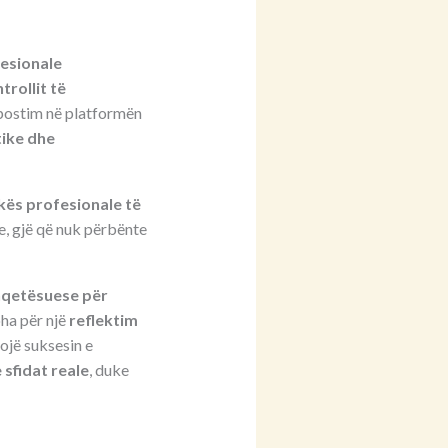
fesionale
trollit të
ë postim në platformën
ike dhe
kës profesionale të
ake, gjë që nuk përbënte
hqetësuese për
oha për një
reflektim
ojë suksesin e
sfidat reale
, duke