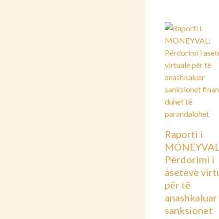
Raporti i
MONEYVAL
Përdorimi i
aseteve virt
për të
anashkaluar
sanksionet