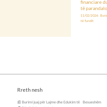
financiare d
të parandal
11/02/2026
Bot
të fundit
Rreth nesh
📰 Burimi juaj për Lajme dhe Edukim të Besueshëm