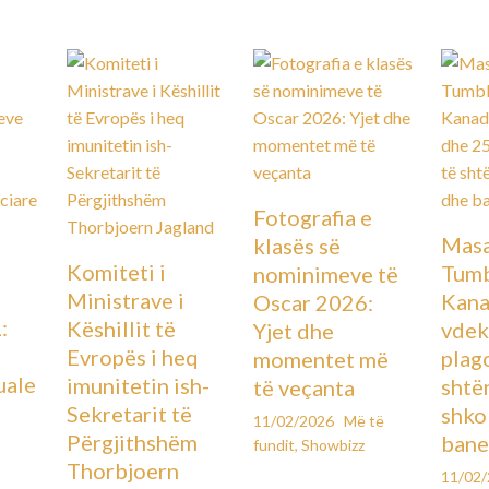
Fotografia e
Masa
klasës së
Komiteti i
Tumb
nominimeve të
Ministrave i
Kana
Oscar 2026:
:
Këshillit të
vdek
Yjet dhe
Evropës i heq
plag
momentet më
uale
imunitetin ish-
shtë
të veçanta
Sekretarit të
shko
11/02/2026
Më të
Përgjithshëm
bane
fundit
,
Showbizz
Thorbjoern
11/02