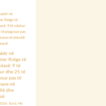
kër në
ler Ridge të
dasë: 9 të
ur dhe 25 të
osur pas të
nave në
llë dhe
së
/2026
Botë
,
Më