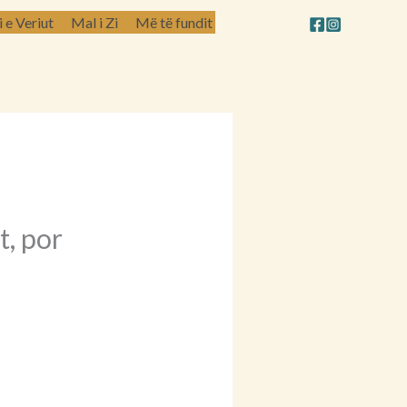
e Veriut
Mal i Zi
Më të fundit
t, por