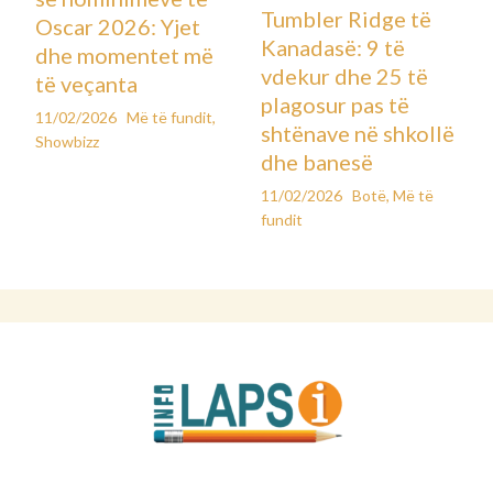
Tumbler Ridge të
Oscar 2026: Yjet
Kanadasë: 9 të
dhe momentet më
vdekur dhe 25 të
të veçanta
plagosur pas të
11/02/2026
Më të fundit
,
shtënave në shkollë
Showbizz
dhe banesë
11/02/2026
Botë
,
Më të
fundit