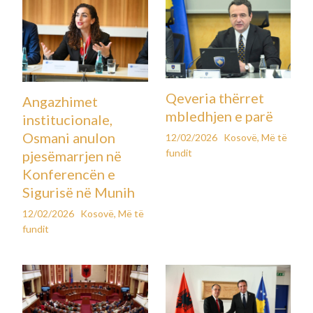
Qeveria thërret
Angazhimet
mbledhjen e parë
institucionale,
Osmani anulon
12/02/2026
Kosovë
,
Më të
fundit
pjesëmarrjen në
Konferencën e
Sigurisë në Munih
12/02/2026
Kosovë
,
Më të
fundit