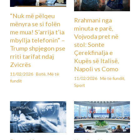
“Nuk më pëlqeu
Rrahmani nga
mënyra se si folën
minuta e parë,
me mua! S’arrija t’ia
Vojvoda pret në
mbyllja telefonin” –
stol: Sonte
Trump shpjegon pse
Çerekfinalja e
rriti tarifat ndaj
Kupës së Italisë,
Zvicrës
Napoli vs Como
11/02/2026
Botë
,
Më të
11/02/2026
Më të fundit
,
fundit
Sport