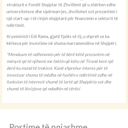
strukturë e Fondit Shqiptar të Zhvillimit që u shërben edhe
universiteteve dhe sipërmarrjes, zhvillohet sot prezantimi i
një start-up-i të rinjsh shqiptarë për financimin e sektorit të
ndërtimit.
Kryeministri Edi Rama, gjatë fjalës së tij, u shpreh se ka
kërkesa për investime në shuma marramendëse në Shqipëri.
“Menduam të ndihmonim për të bërë këtë prezantim në
mënyrë që të njihemi me faktin që këtu në Tiranë keni një
derë ku mund të trokisni. Kanë shprehur interes për të
investuar shuma të mëdha në fushën e ndërtimit edhe në
funksion të interesit shumë të lartë që Shqipëria sot dhe
shumë të lëvizjeve që ndodhin në tërësi
Postime të ngjashme