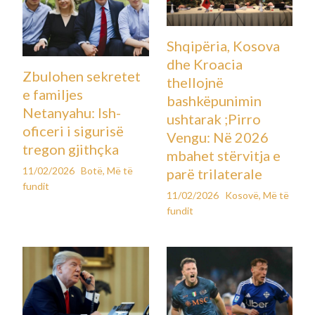
Shqipëria, Kosova
dhe Kroacia
Zbulohen sekretet
thellojnë
e familjes
bashkëpunimin
Netanyahu: Ish-
ushtarak ;Pirro
oficeri i sigurisë
Vengu: Në 2026
tregon gjithçka
mbahet stërvitja e
11/02/2026
Botë
,
Më të
parë trilaterale
fundit
11/02/2026
Kosovë
,
Më të
fundit