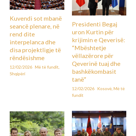
Kuvendi sot mbanë
Presidenti Begaj
seancë plenare, në
uron Kurtin për
rend dite
krijimin e Qeverisë:
interpelanca dhe
“Mbështetje
disa projektligje të
vëllazërore për
rëndësishme
Qeverinë tuaj dhe
12/02/2026
Më të fundit
,
bashkëkombasit
Shqipëri
tanë”
12/02/2026
Kosovë
,
Më të
fundit