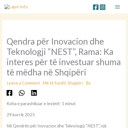
Skip
to
content
Qendra për Inovacion dhe
Teknologji “NEST”, Rama: Ka
interes për të investuar shuma
të mëdha në Shqipëri
Leave a Comment
Më të fundit
,
Shqipëri
By
Koha e parashikuar e leximit: 1 minut
29 korrik 2025
Në Qendrën për Inovacion dhe Teknologji “NEST”, një