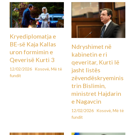
Kryediplomatja e
BE-së Kaja Kallas
Ndryshimet në
uron formimin e
kabinetin e ri
Qeverisë Kurti 3
qeveritar, Kurti lë
12/02/2026
Kosovë
,
Më të
jasht listës
fundit
zëvendëskryeminis
trin Bislimin,
ministret Hajdarin
e Nagavcin
12/02/2026
Kosovë
,
Më të
fundit