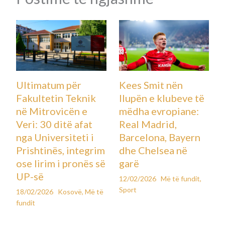
Ultimatum për
Kees Smit nën
Fakultetin Teknik
llupën e klubeve të
në Mitrovicën e
mëdha evropiane:
Veri: 30 ditë afat
Real Madrid,
nga Universiteti i
Barcelona, Bayern
Prishtinës, integrim
dhe Chelsea në
ose lirim i pronës së
garë
UP-së
12/02/2026
Më të fundit
,
Sport
18/02/2026
Kosovë
,
Më të
fundit