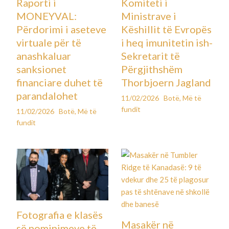
Raporti i
Komiteti i
MONEYVAL:
Ministrave i
Përdorimi i aseteve
Këshillit të Evropës
virtuale për të
i heq imunitetin ish-
anashkaluar
Sekretarit të
sanksionet
Përgjithshëm
financiare duhet të
Thorbjoern Jagland
parandalohet
11/02/2026
Botë
,
Më të
fundit
11/02/2026
Botë
,
Më të
fundit
Fotografia e klasës
Masakër në
së nominimeve të