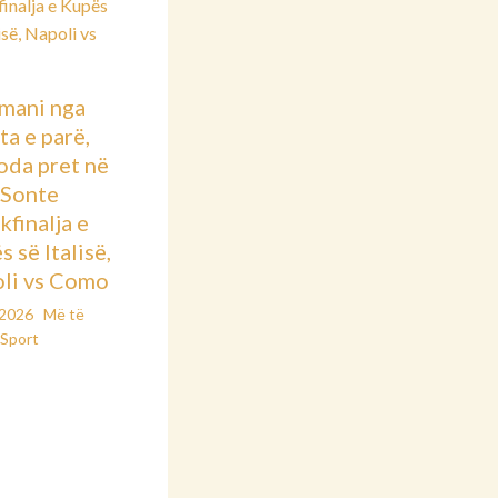
mani nga
ta e parë,
oda pret në
: Sonte
kfinalja e
 së Italisë,
li vs Como
/2026
Më të
Sport