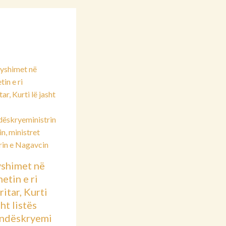
shimet në
etin e ri
itar, Kurti
sht listës
ndëskryemi