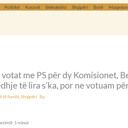
Politikë
Kosovë
Shëndetësi
Shqipëri
Botë
Maqedoni 
 votat me PS për dy Komisionet, B
hje të lira s’ka, por ne votuam pë
 të fundit
,
Shqipëri
By
eximit: 1 minut