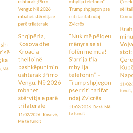
Rrah
Shqipëria,
“Nuk më pëlqeu
minu
Kosova dhe
mënyra se si
Vojv
Ish-
Kroacia
folën me mua!
stol
urisë
thellojnë
S’arrija t’ia
Çere
çka
bashkëpunimin
mbyllja
Kupës
ë
,
Më
ushtarak ;Pirro
telefonin” –
Napo
Vengu: Në 2026
Trump shpjegon
11/02
mbahet
pse rriti tarifat
fundit
,
stërvitja e parë
ndaj Zvicrës
trilaterale
11/02/2026
Botë
,
Më
të fundit
11/02/2026
Kosovë
,
Më të fundit