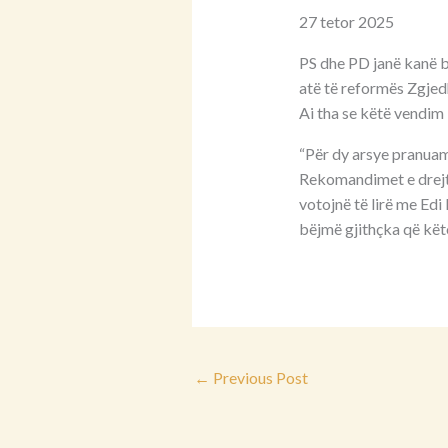
27 tetor 2025
PS dhe PD janë kanë b
atë të reformës Zgjedh
Ai tha se këtë vendim 
“Për dy arsye pranua
Rekomandimet e drejta
votojnë të lirë me Edi
bëjmë gjithçka që këto
←
Previous Post