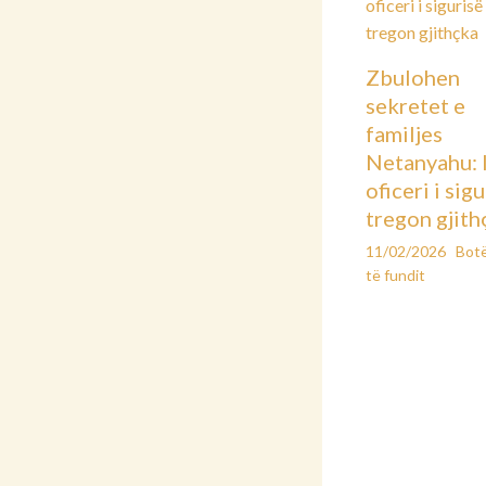
Zbulohen
sekretet e
familjes
Netanyahu: 
oficeri i sig
tregon gjith
11/02/2026
Bot
të fundit