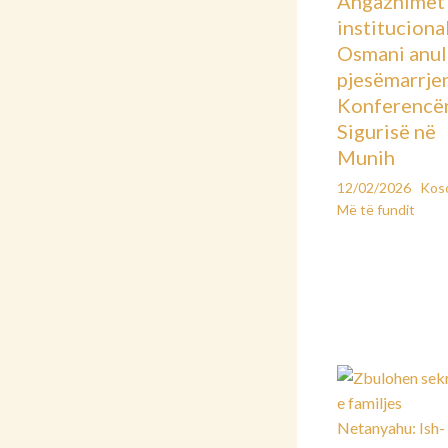
Angazhimet
instituciona
Osmani anu
pjesëmarrje
Konferencë
Sigurisë në
Munih
12/02/2026
Kos
Më të fundit