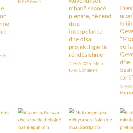
Kuvendi sot
Më të fundit
Pres
le,
mbanë seancë
uron
lon
plenare, në rend
kriji
n në
dite
Qeve
n e
interpelanca
“Mbë
dhe disa
vëll
projektligje të
Qeve
rëndësishme
ovë
,
dhe
12/02/2026
Më të
bash
fundit
,
Shqipëri
tanë
12/02
Më të 