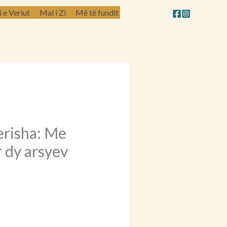
e Veriut
Mal i Zi
Më të fundit
erisha: Me
r dy arsyev