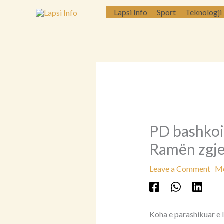
Skip
Lapsi Info
Sport
Teknologji
to
content
PD bashkoi
Ramën zgjed
Leave a Comment
Më
Koha e parashikuar e l