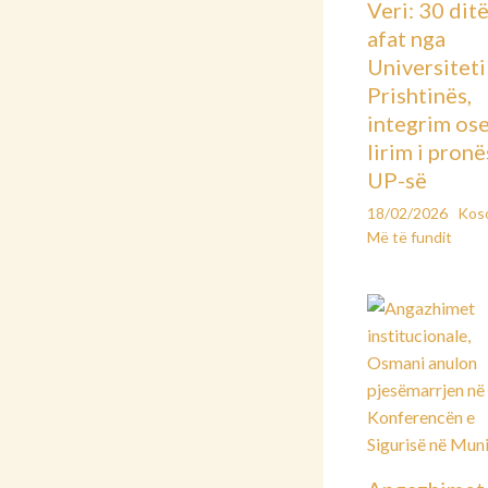
Veri: 30 dit
afat nga
Universiteti 
Prishtinës,
integrim os
lirim i pronë
UP-së
18/02/2026
Kos
Më të fundit