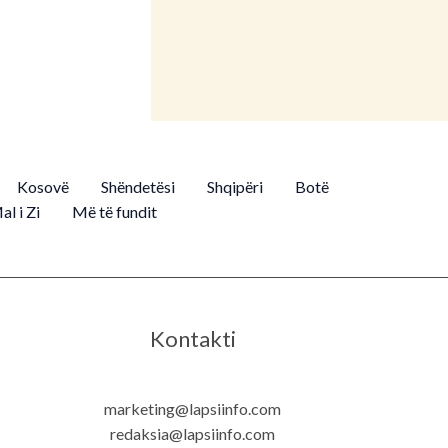
Kosovë
Shëndetësi
Shqipëri
Botë
al i Zi
Më të fundit
Kontakti
marketing@lapsiinfo.com
redaksia@lapsiinfo.com