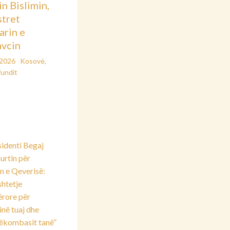
in Bislimin,
stret
arin e
vcin
/2026
Kosovë
,
fundit