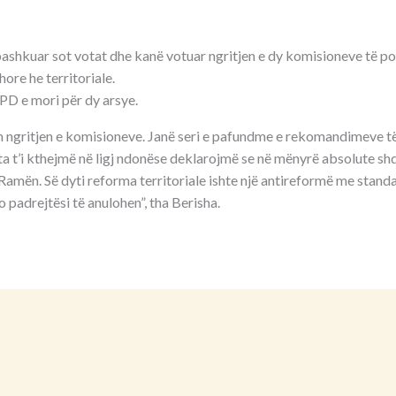
ashkuar sot votat dhe kanë votuar ngritjen e dy komisioneve të 
ore he territoriale.
PD e mori për dy arsye.
m ngritjen e komisioneve. Janë seri e pafundme e rekomandimeve 
 t’i kthejmë në ligj ndonëse deklarojmë se në mënyrë absolute sh
 Ramën. Së dyti reforma territoriale ishte një antireformë me stan
 padrejtësi të anulohen”, tha Berisha.