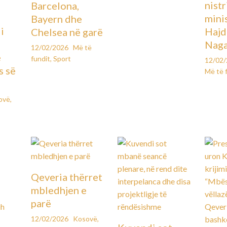
ë
nistr
Barcelona,
mini
Bayern dhe
i
Hajd
Chelsea në garë
Naga
12/02/2026
Më të
e
fundit
,
Sport
12/02
s së
Më të 
ovë
,
Qeveria thërret
mbledhjen e
parë
12/02/2026
Kosovë
,