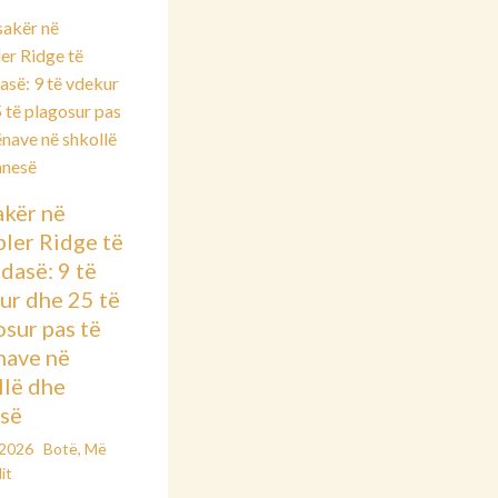
kër në
ler Ridge të
dasë: 9 të
ur dhe 25 të
osur pas të
nave në
llë dhe
së
/2026
Botë
,
Më
it