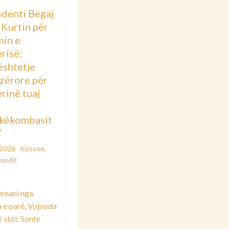
identi Begaj
 Kurtin për
min e
risë:
shtetje
azërore për
rinë tuaj
këkombasit
”
/2026
Kosovë
,
fundit