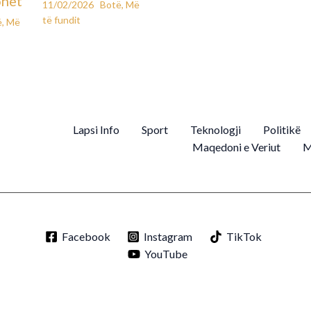
ohet
11/02/2026
Botë
,
Më
të fundit
ë
,
Më
Lapsi Info
Sport
Teknologji
Politikë
Maqedoni e Veriut
M
Facebook
Instagram
TikTok
YouTube