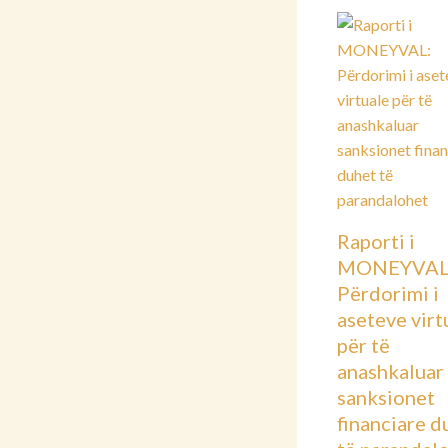
Raporti i
MONEYVAL
Përdorimi i
aseteve virt
për të
anashkaluar
sanksionet
financiare d