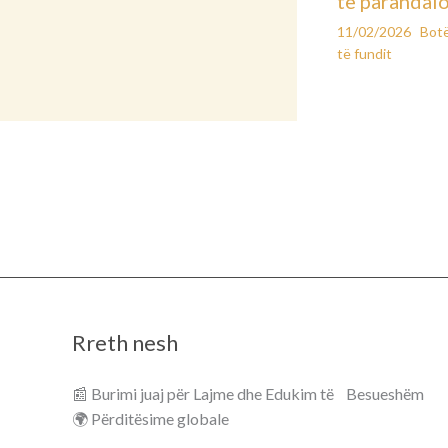
të parandal
11/02/2026
Bot
të fundit
Rreth nesh
📰 Burimi juaj për Lajme dhe Edukim të Besueshëm
🌍 Përditësime globale