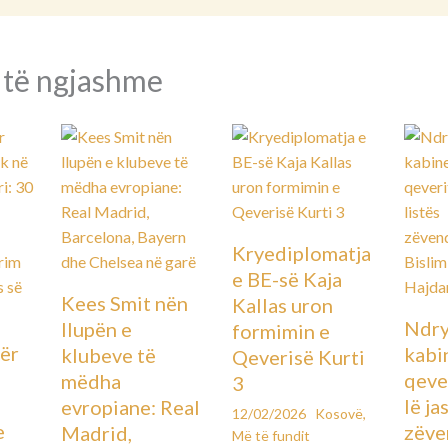
 të ngjashme
Kryediplomatja
e BE-së Kaja
Kees Smit nën
Kallas uron
Ndry
llupën e
formimin e
ër
kabin
klubeve të
Qeverisë Kurti
qever
mëdha
3
lë ja
evropiane: Real
12/02/2026
Kosovë
,
e
zëve
Madrid,
Më të fundit