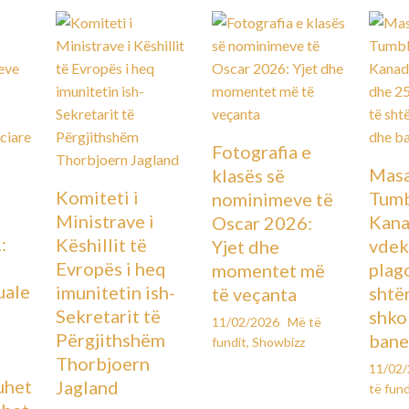
Fotografia e
Masa
klasës së
Komiteti i
Tumb
nominimeve të
Ministrave i
Kana
Oscar 2026:
:
Këshillit të
vdek
Yjet dhe
Evropës i heq
plag
momentet më
uale
imunitetin ish-
shtë
të veçanta
Sekretarit të
shko
11/02/2026
Më të
Përgjithshëm
bane
fundit
,
Showbizz
Thorbjoern
11/02
uhet
Jagland
të fund