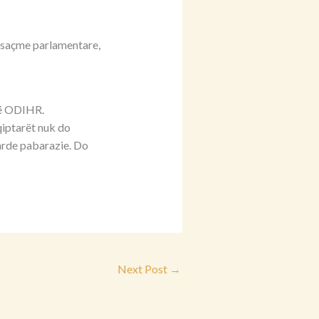
posaçme parlamentare,
të ODIHR.
qiptarët nuk do
darde pabarazie. Do
Next Post
→