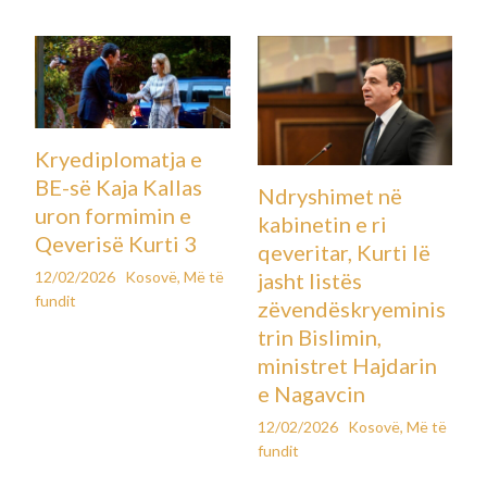
Kryediplomatja e
BE-së Kaja Kallas
Ndryshimet në
uron formimin e
kabinetin e ri
Qeverisë Kurti 3
qeveritar, Kurti lë
12/02/2026
Kosovë
,
Më të
jasht listës
fundit
zëvendëskryeminis
trin Bislimin,
ministret Hajdarin
e Nagavcin
12/02/2026
Kosovë
,
Më të
fundit