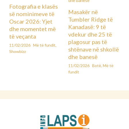
Fotografia e klasës
Masakër në
së nominimeve të
Tumbler Ridge të
Oscar 2026: Yjet
Kanadasë: 9 të
dhe momentet më
vdekur dhe 25 të
të veçanta
plagosur pas të
11/02/2026
Më të fundit
,
shtënave në shkollë
Showbizz
dhe banesë
11/02/2026
Botë
,
Më të
fundit