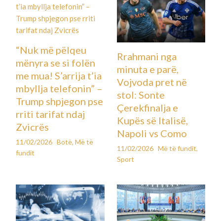
“Nuk më pëlqeu
Rrahmani nga
mënyra se si folën
minuta e parë,
me mua! S’arrija t’ia
Vojvoda pret në
mbyllja telefonin” –
stol: Sonte
Trump shpjegon pse
Çerekfinalja e
rriti tarifat ndaj
Kupës së Italisë,
Zvicrës
Napoli vs Como
11/02/2026
Botë
,
Më të
11/02/2026
Më të fundit
,
fundit
Sport