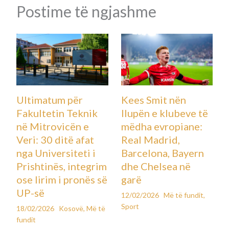
Postime të ngjashme
Ultimatum për
Kees Smit nën
Fakultetin Teknik
llupën e klubeve të
në Mitrovicën e
mëdha evropiane:
Veri: 30 ditë afat
Real Madrid,
nga Universiteti i
Barcelona, Bayern
Prishtinës, integrim
dhe Chelsea në
ose lirim i pronës së
garë
UP-së
12/02/2026
Më të fundit
,
Sport
18/02/2026
Kosovë
,
Më të
fundit