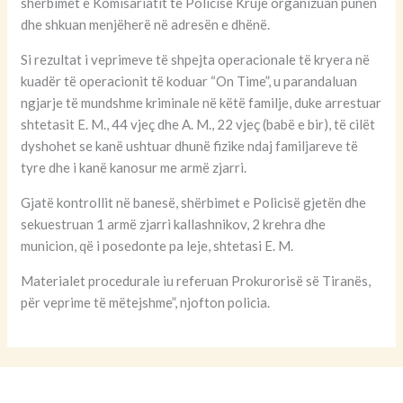
shërbimet e Komisariatit të Policisë Krujë organizuan punën
dhe shkuan menjëherë në adresën e dhënë.
Si rezultat i veprimeve të shpejta operacionale të kryera në
kuadër të operacionit të koduar “On Time”, u parandaluan
ngjarje të mundshme kriminale në këtë familje, duke arrestuar
shtetasit E. M., 44 vjeç dhe A. M., 22 vjeç (babë e bir), të cilët
dyshohet se kanë ushtuar dhunë fizike ndaj familjareve të
tyre dhe i kanë kanosur me armë zjarri.
Gjatë kontrollit në banesë, shërbimet e Policisë gjetën dhe
sekuestruan 1 armë zjarri kallashnikov, 2 krehra dhe
municion, që i posedonte pa leje, shtetasi E. M.
Materialet procedurale iu referuan Prokurorisë së Tiranës,
për veprime të mëtejshme”, njofton policia.