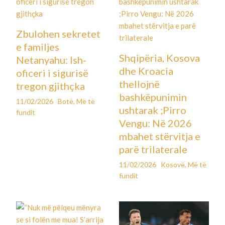
Zbulohen sekretet
e familjes
Shqipëria, Kosova
Netanyahu: Ish-
dhe Kroacia
oficeri i sigurisë
thellojnë
tregon gjithçka
bashkëpunimin
11/02/2026
Botë
,
Më të
ushtarak ;Pirro
fundit
Vengu: Në 2026
mbahet stërvitja e
parë trilaterale
11/02/2026
Kosovë
,
Më të
fundit