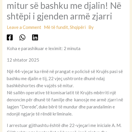
mitur së bashku me djalin! Në
shtëpi i gjenden armë zjarri
Leave a Comment
Më të fundit
,
Shqipëri
By
Koha e parashikuar e leximit: 2 minuta
12 shtator 2025
Një 44-vjeçar ka rënë në prangat e policisë së Krujës pasi së
bashku me djalin e tij, 22 vjeç ushtronte dhunë ndaj
bashkëshortes dhe vajzës së mitur.
Në sallën operative të komisariatit të Krujës mbërriti një
denoncim për dhunë të familje dhe kanosje me armë zjarri në
lagjen “Derede”, duke bërë të mundur dhe parandalimin e
ndonjë ngjarje të rëndë krliminale.
I arrestuar gjithashtu është dhe 22-vjeçari me iniciale A. M.