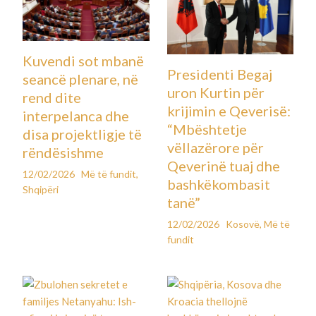
Kuvendi sot mbanë
Presidenti Begaj
seancë plenare, në
uron Kurtin për
rend dite
krijimin e Qeverisë:
interpelanca dhe
“Mbështetje
disa projektligje të
vëllazërore për
rëndësishme
Qeverinë tuaj dhe
12/02/2026
Më të fundit
,
bashkëkombasit
Shqipëri
tanë”
12/02/2026
Kosovë
,
Më të
fundit