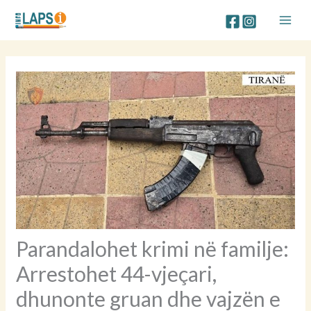
Skip
to
content
Parandalohet krimi në familje:
Arrestohet 44-vjeçari,
dhunonte gruan dhe vajzën e