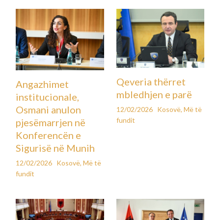
Qeveria thërret
Angazhimet
mbledhjen e parë
institucionale,
Osmani anulon
12/02/2026
Kosovë
,
Më të
fundit
pjesëmarrjen në
Konferencën e
Sigurisë në Munih
12/02/2026
Kosovë
,
Më të
fundit