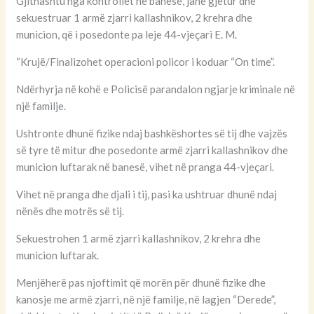
Gjithashtu nga kontrollet në banesë, janë gjetur dhe
sekuestruar 1 armë zjarri kallashnikov, 2 krehra dhe
municion, që i posedonte pa leje 44-vjeçari E. M.
“Krujë/Finalizohet operacioni policor i koduar “On time”.
Ndërhyrja në kohë e Policisë parandalon ngjarje kriminale në
një familje.
Ushtronte dhunë fizike ndaj bashkëshortes së tij dhe vajzës
së tyre të mitur dhe posedonte armë zjarri kallashnikov dhe
municion luftarak në banesë, vihet në pranga 44-vjeçari.
Vihet në pranga dhe djali i tij, pasi ka ushtruar dhunë ndaj
nënës dhe motrës së tij.
Sekuestrohen 1 armë zjarri kallashnikov, 2 krehra dhe
municion luftarak.
Menjëherë pas njoftimit që morën për dhunë fizike dhe
kanosje me armë zjarri, në një familje, në lagjen “Derede”,