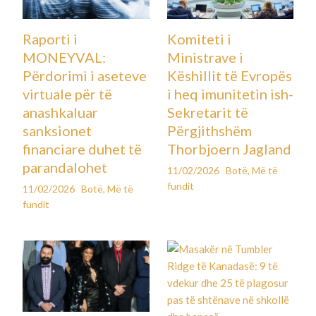
Raporti i
Komiteti i
MONEYVAL:
Ministrave i
Përdorimi i aseteve
Këshillit të Evropës
virtuale për të
i heq imunitetin ish-
anashkaluar
Sekretarit të
sanksionet
Përgjithshëm
financiare duhet të
Thorbjoern Jagland
parandalohet
11/02/2026
Botë
,
Më të
fundit
11/02/2026
Botë
,
Më të
fundit