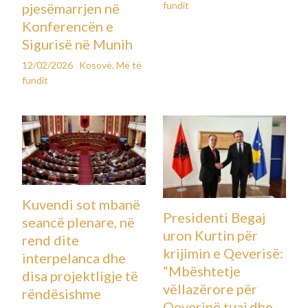
fundit
pjesëmarrjen në
Konferencën e
Sigurisë në Munih
12/02/2026
Kosovë
,
Më të
fundit
Kuvendi sot mbanë
Presidenti Begaj
seancë plenare, në
uron Kurtin për
rend dite
krijimin e Qeverisë:
interpelanca dhe
“Mbështetje
disa projektligje të
vëllazërore për
rëndësishme
Qeverinë tuaj dhe