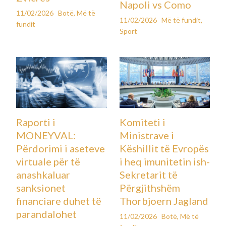
Napoli vs Como
11/02/2026
Botë
,
Më të
11/02/2026
Më të fundit
,
fundit
Sport
Raporti i
Komiteti i
MONEYVAL:
Ministrave i
Përdorimi i aseteve
Këshillit të Evropës
virtuale për të
i heq imunitetin ish-
anashkaluar
Sekretarit të
sanksionet
Përgjithshëm
financiare duhet të
Thorbjoern Jagland
parandalohet
11/02/2026
Botë
,
Më të