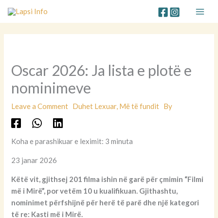
Skip
to
content
Oscar 2026: Ja lista e plotë e
nominimeve
Leave a Comment
Duhet Lexuar
,
Më të fundit
By
Koha e parashikuar e leximit: 3 minuta
23 janar 2026
Këtë vit, gjithsej 201 filma ishin në garë për çmimin “Filmi
më i Mirë”, por vetëm 10 u kualifikuan. Gjithashtu,
nominimet përfshijnë për herë të parë dhe një kategori
të re: Kasti më i Mirë.