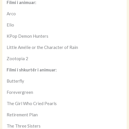
Filmi i animuar:
Arco
Elio
KPop Demon Hunters
Little Amélie or the Character of Rain
Zootopia 2
Filmi i shkurtër i animuar:
Butterfly
Forevergreen
The Girl Who Cried Pearls
Retirement Plan
The Three Sisters