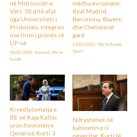
në Mitrovicën e
mëdha evropiane:
Veri: 30 ditë afat
Real Madrid,
nga Universiteti i
Barcelona, Bayern
Prishtinës, integrim
dhe Chelsea në
ose lirim i pronës së
garë
UP-së
12/02/2026
Më të fundit
,
Sport
18/02/2026
Kosovë
,
Më të
fundit
Kryediplomatja e
BE-së Kaja Kallas
Ndryshimet në
uron formimin e
kabinetin e ri
Qeverisë Kurti 3
qeveritar, Kurti lë