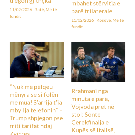
tregon gjithçka
mbahet stërvitja e
11/02/2026
Botë
,
Më të
parë trilaterale
fundit
11/02/2026
Kosovë
,
Më të
fundit
“Nuk më pëlqeu
Rrahmani nga
mënyra se si folën
minuta e parë,
me mua! S’arrija t’ia
Vojvoda pret në
mbyllja telefonin” –
stol: Sonte
Trump shpjegon pse
Çerekfinalja e
rriti tarifat ndaj
Kupës së Italisë,
Zvicrës