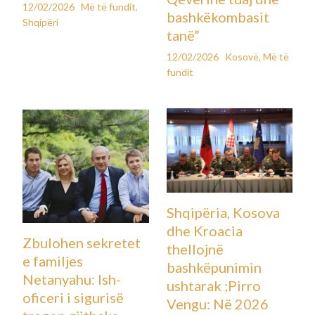
12/02/2026
Më të fundit
,
bashkëkombasit
Shqipëri
tanë”
12/02/2026
Kosovë
,
Më të
fundit
Shqipëria, Kosova
dhe Kroacia
Zbulohen sekretet
thellojnë
e familjes
bashkëpunimin
Netanyahu: Ish-
ushtarak ;Pirro
oficeri i sigurisë
Vengu: Në 2026