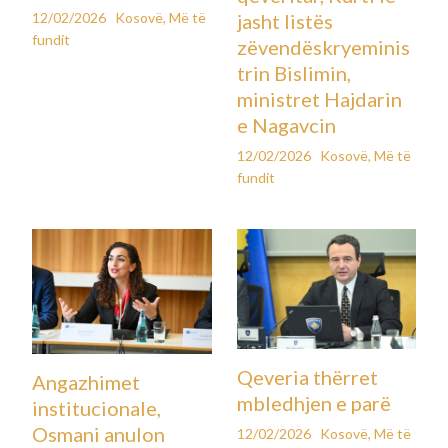
12/02/2026
Kosovë
,
Më të
jasht listës
fundit
zëvendëskryeminis
trin Bislimin,
ministret Hajdarin
e Nagavcin
12/02/2026
Kosovë
,
Më të
fundit
Qeveria thërret
Angazhimet
mbledhjen e parë
institucionale,
Osmani anulon
12/02/2026
Kosovë
,
Më të