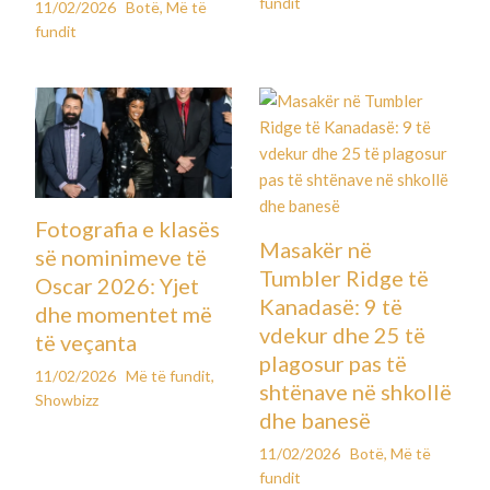
fundit
11/02/2026
Botë
,
Më të
fundit
Fotografia e klasës
Masakër në
së nominimeve të
Tumbler Ridge të
Oscar 2026: Yjet
Kanadasë: 9 të
dhe momentet më
vdekur dhe 25 të
të veçanta
plagosur pas të
11/02/2026
Më të fundit
,
shtënave në shkollë
Showbizz
dhe banesë
11/02/2026
Botë
,
Më të
fundit