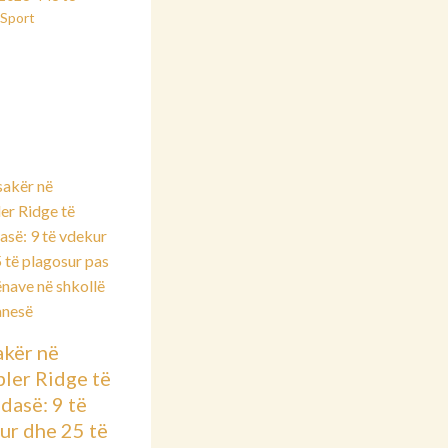
Sport
kër në
ler Ridge të
dasë: 9 të
ur dhe 25 të