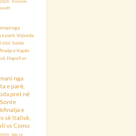
/2026
Kosovë
,
fundit
mani nga
ta e parë,
oda pret në
: Sonte
kfinalja e
 së Italisë,
li vs Como
/2026
Më të