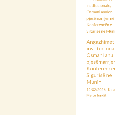
Angazhimet
instituciona
Osmani anu
pjesëmarrje
Konferencë
Sigurisë në
Munih
12/02/2026
Kos
Më të fundit