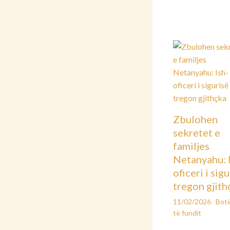
Zbulohen
sekretet e
familjes
Netanyahu: 
oficeri i sig
tregon gjith
11/02/2026
Bot
të fundit