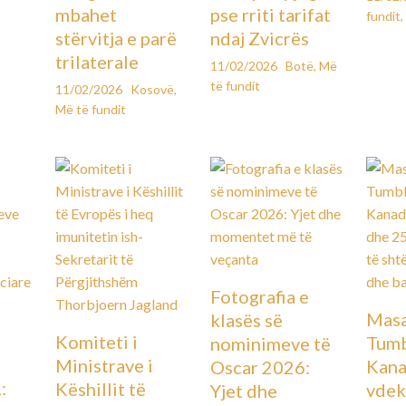
mbahet
pse rriti tarifat
fundit
,
stërvitja e parë
ndaj Zvicrës
trilaterale
11/02/2026
Botë
,
Më
të fundit
11/02/2026
Kosovë
,
Më të fundit
Fotografia e
Masa
klasës së
Komiteti i
Tumb
nominimeve të
Ministrave i
Kana
Oscar 2026:
:
Këshillit të
vdek
Yjet dhe