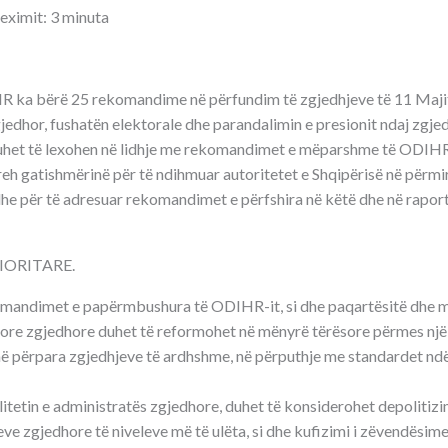
leximit: 3 minuta
 ka bërë 25 rekomandime në përfundim të zgjedhjeve të 11 Majit
jedhor, fushatën elektorale dhe parandalimin e presionit ndaj zgje
et të lexohen në lidhje me rekomandimet e mëparshme të ODIHR-
h gatishmërinë për të ndihmuar autoritetet e Shqipërisë në përm
dhe për të adresuar rekomandimet e përfshira në këtë dhe në rapor
ORITARE.
komandimet e papërmbushura të ODIHR-it, si dhe paqartësitë dhe 
jore zgjedhore duhet të reformohet në mënyrë tërësore përmes një
umë përpara zgjedhjeve të ardhshme, në përputhje me standardet n
ilitetin e administratës zgjedhore, duhet të konsiderohet depolitizi
e zgjedhore të niveleve më të ulëta, si dhe kufizimi i zëvendësime