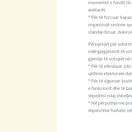
momentet e fundit të a
anëtarët.
* Për të forcuar kapa
organizojë sesione spe
standardizuar, duke p
Përpjekjet për edukimi
ndërgjegjësimit të vot
gjendje të votojnë në 
* Për të eliminuar çdo
qëllime elektorale duh
* Për të siguruar kus
e funksionit dhe të b
shpejtësi ndaj shkeljeve
* Në përputhje me prak
shpenzime fushate, në