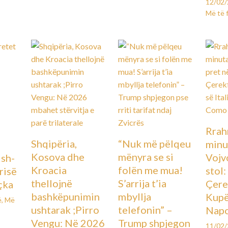
12/02
Më të 
Rrah
Shqipëria,
“Nuk më pëlqeu
minu
Kosova dhe
mënyra se si
Vojv
Ish-
Kroacia
folën me mua!
stol
urisë
thellojnë
S’arrija t’ia
Çere
çka
bashkëpunimin
mbyllja
Kupës
ë
,
Më
ushtarak ;Pirro
telefonin” –
Napo
Vengu: Në 2026
Trump shpjegon
11/02