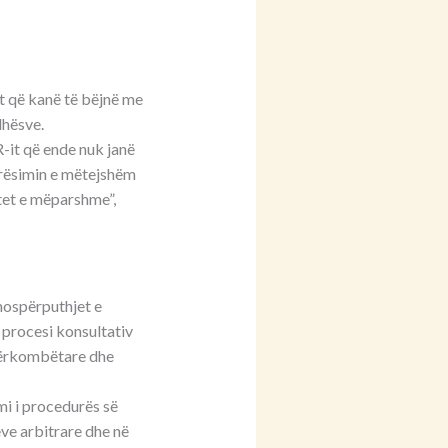
 që kanë të bëjnë me
dhësve.
it që ende nuk janë
irësimin e mëtejshëm
tet e mëparshme”,
mospërputhjet e
 procesi konsultativ
dërkombëtare dhe
mi i procedurës së
ve arbitrare dhe në