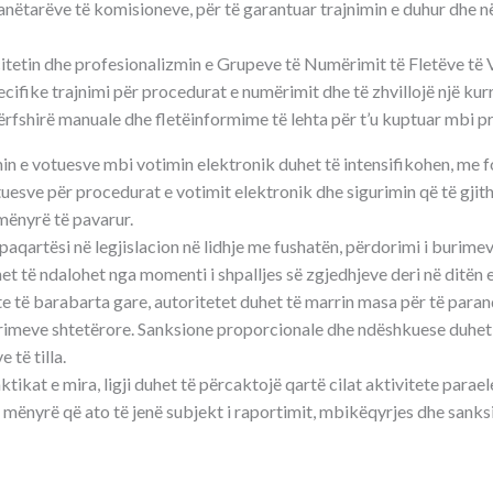
nëtarëve të komisioneve, për të garantuar trajnimin e duhur dhe në
citetin dhe profesionalizmin e Grupeve të Numërimit të Fletëve të 
cifike trajnimi për procedurat e numërimit dhe të zhvillojë një kurr
ërfshirë manuale dhe fletëinformime të lehta për t’u kuptuar mbi p
n e votuesve mbi votimin elektronik duhet të intensifikohen, me fo
uesve për procedurat e votimit elektronik dhe sigurimin që të gjith
mënyrë të pavarur.
 paqartësi në legjislacion në lidhje me fushatën, përdorimi i burime
et të ndalohet nga momenti i shpalljes së zgjedhjeve deri në ditën e
hte të barabarta gare, autoritetet duhet të marrin masa për të par
urimeve shtetërore. Sanksione proporcionale dhe ndëshkuese duhe
 të tilla.
tikat e mira, ligji duhet të përcaktojë qartë cilat aktivitete parae
 mënyrë që ato të jenë subjekt i raportimit, mbikëqyrjes dhe sank