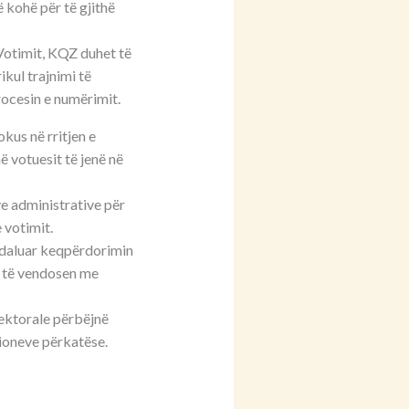
 kohë për të gjithë
Votimit, KQZ duhet të
ikul trajnimi të
rocesin e numërimit.
kus në rritjen e
ë votuesit të jenë në
ve administrative për
 votimit.
andaluar keqpërdorimin
t të vendosen me
lektorale përbëjnë
sioneve përkatëse.