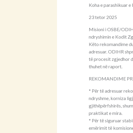
Koha e parashikuar e 
23 tetor 2025
Misioni i OSBE/ODIHR
ndryshimin e Kodit Zg
Këto rekomandime duh
adresuar. ODIHR shpre
të procesit zgjedhor 
thuhet në raport.
REKOMANDIME PRI
* Për të adresuar re
ndryshme, korniza lig
gjithëpërfshirës, sh
praktikat e mira.
* Për të siguruar stab
emërimit të komisionev