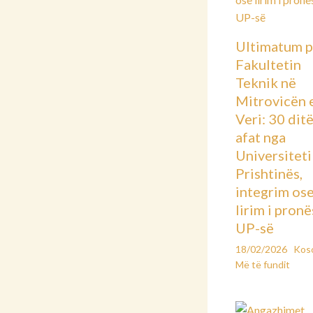
Ultimatum p
Fakultetin
Teknik në
Mitrovicën 
Veri: 30 dit
afat nga
Universiteti 
Prishtinës,
integrim os
lirim i pronë
UP-së
18/02/2026
Kos
Më të fundit