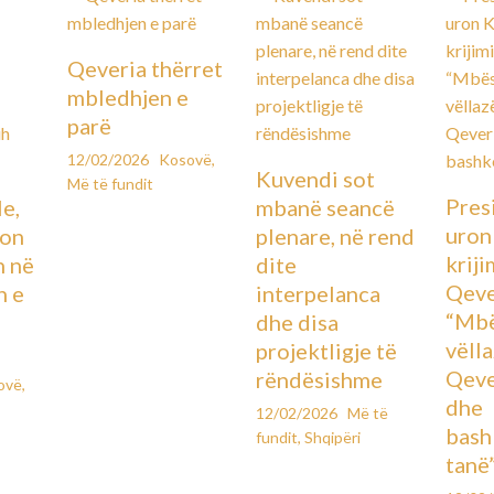
Qeveria thërret
mbledhjen e
parë
12/02/2026
Kosovë
,
Kuvendi sot
Më të fundit
Pres
le,
mbanë seancë
uron
lon
plenare, në rend
kriji
n në
dite
Qeve
n e
interpelanca
“Mbë
dhe disa
vëll
projektligje të
Qeve
rëndësishme
ovë
,
dhe
12/02/2026
Më të
bash
fundit
,
Shqipëri
tanë