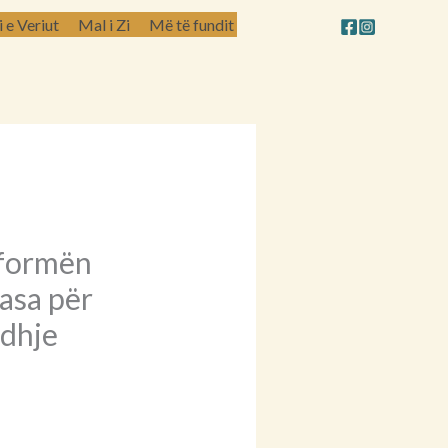
e Veriut
Mal i Zi
Më të fundit
formën
asa për
edhje