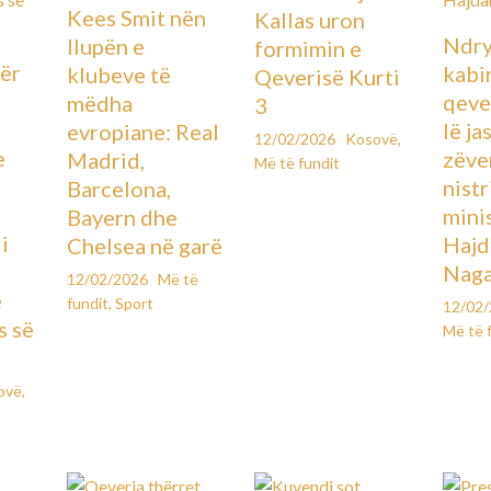
Kees Smit nën
Kallas uron
Ndry
llupën e
formimin e
ër
kabin
klubeve të
Qeverisë Kurti
qever
mëdha
3
lë ja
evropiane: Real
12/02/2026
Kosovë
,
e
zëve
Madrid,
Më të fundit
ë
nistr
Barcelona,
mini
Bayern dhe
i
Hajd
Chelsea në garë
Naga
12/02/2026
Më të
e
fundit
,
Sport
12/02
s së
Më të 
ovë
,