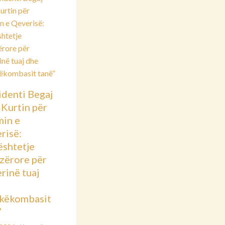
identi Begaj
 Kurtin për
min e
risë:
shtetje
azërore për
rinë tuaj
këkombasit
”