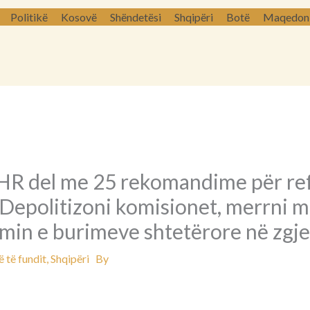
Politikë
Kosovë
Shëndetësi
Shqipëri
Botë
Maqedoni 
R del me 25 rekomandime për re
Depolitizoni komisionet, merrni m
min e burimeve shtetërore në zgj
 të fundit
,
Shqipëri
By