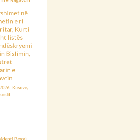
shimet në
etin e ri
itar, Kurti
sht listës
ndëskryemi
in Bislimin,
stret
arin e
vcin
/2026
Kosovë
,
fundit