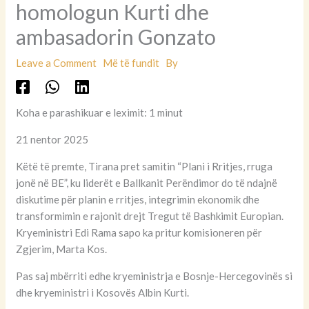
homologun Kurti dhe
ambasadorin Gonzato
Leave a Comment
Më të fundit
By
Koha e parashikuar e leximit: 1 minut
21 nentor 2025
Këtë të premte, Tirana pret samitin “Plani i Rritjes, rruga
jonë në BE”, ku liderët e Ballkanit Perëndimor do të ndajnë
diskutime për planin e rritjes, integrimin ekonomik dhe
transformimin e rajonit drejt Tregut të Bashkimit Europian.
Kryeministri Edi Rama sapo ka pritur komisioneren për
Zgjerim, Marta Kos.
Pas saj mbërriti edhe kryeministrja e Bosnje-Hercegovinës si
dhe kryeministri i Kosovës Albin Kurti.