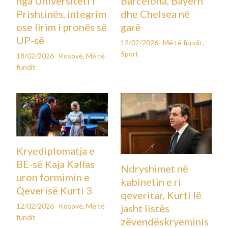
nga Universiteti i
Barcelona, Bayern
Prishtinës, integrim
dhe Chelsea në
ose lirim i pronës së
garë
UP-së
12/02/2026
Më të fundit
,
Sport
18/02/2026
Kosovë
,
Më të
fundit
Kryediplomatja e
BE-së Kaja Kallas
Ndryshimet në
uron formimin e
kabinetin e ri
Qeverisë Kurti 3
qeveritar, Kurti lë
12/02/2026
Kosovë
,
Më të
jasht listës
fundit
zëvendëskryeminis