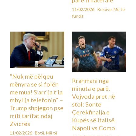
11/02/2026
Kosovë
,
Më të
fundit
“Nuk më pëlqeu
Rrahmani nga
mënyra se si folën
minuta e parë,
me mua! S’arrija t’ia
Vojvoda pret në
mbyllja telefonin” –
stol: Sonte
Trump shpjegon pse
Çerekfinalja e
rriti tarifat ndaj
Kupës së Italisë,
Zvicrës
Napoli vs Como
11/02/2026
Botë
,
Më të