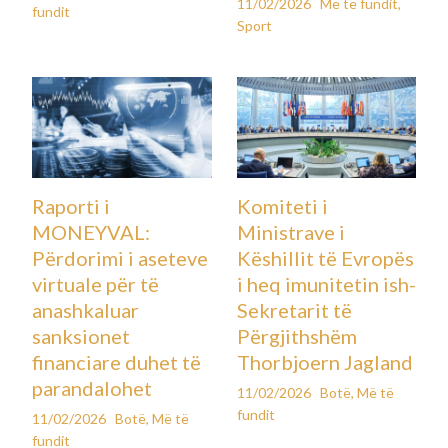
11/02/2026
Më të fundit
,
fundit
Sport
Raporti i
Komiteti i
MONEYVAL:
Ministrave i
Përdorimi i aseteve
Këshillit të Evropës
virtuale për të
i heq imunitetin ish-
anashkaluar
Sekretarit të
sanksionet
Përgjithshëm
financiare duhet të
Thorbjoern Jagland
parandalohet
11/02/2026
Botë
,
Më të
fundit
11/02/2026
Botë
,
Më të
fundit