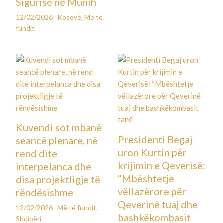
Sigurisë në Munih
12/02/2026
Kosovë
,
Më të
fundit
Kuvendi sot mbanë
Presidenti Begaj
seancë plenare, në
uron Kurtin për
rend dite
krijimin e Qeverisë:
interpelanca dhe
“Mbështetje
disa projektligje të
vëllazërore për
rëndësishme
Qeverinë tuaj dhe
12/02/2026
Më të fundit
,
bashkëkombasit
Shqipëri