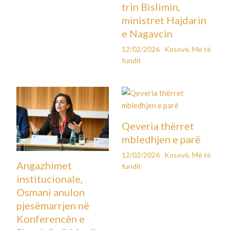
trin Bislimin,
ministret Hajdarin
e Nagavcin
12/02/2026
Kosovë
,
Më të
fundit
Qeveria thërret
mbledhjen e parë
12/02/2026
Kosovë
,
Më të
Angazhimet
fundit
institucionale,
Osmani anulon
pjesëmarrjen në
Konferencën e