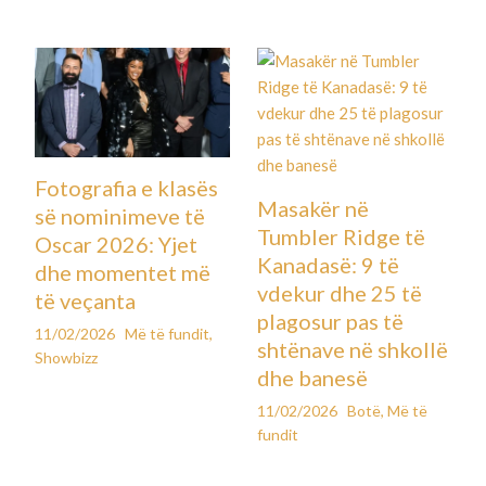
Fotografia e klasës
Masakër në
së nominimeve të
Tumbler Ridge të
Oscar 2026: Yjet
Kanadasë: 9 të
dhe momentet më
vdekur dhe 25 të
të veçanta
plagosur pas të
11/02/2026
Më të fundit
,
shtënave në shkollë
Showbizz
dhe banesë
11/02/2026
Botë
,
Më të
fundit