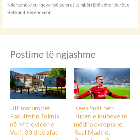
Ndërkohë kreu i qeverisë po pret të mbërrijnë edhe liderët e
Ballkanit Perëndimor.
Postime të ngjashme
Ultimatum për
Kees Smit nën
Fakultetin Teknik
llupën e klubeve të
në Mitrovicën e
mëdha evropiane:
Veri: 30 ditë afat
Real Madrid,