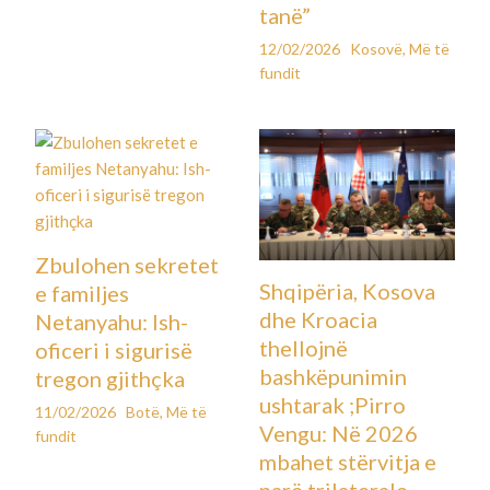
tanë”
12/02/2026
Kosovë
,
Më të
fundit
Zbulohen sekretet
Shqipëria, Kosova
e familjes
dhe Kroacia
Netanyahu: Ish-
thellojnë
oficeri i sigurisë
bashkëpunimin
tregon gjithçka
ushtarak ;Pirro
11/02/2026
Botë
,
Më të
Vengu: Në 2026
fundit
mbahet stërvitja e
parë trilaterale